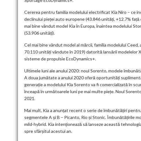
Sportage EcoDynamics+.
Cererea pentru familia modelului electrificat Kia Niro – ce 
declinului pieței auto europene (43.846 unități, +12.7% față d
mai bine vândut model Kia în Europa, înaintea modelului Stoni
(53.906 unități).
Cel mai bine vândut model al mărcii, familia modelului Ceed, a
70.110 unități vândute în 2019) datorită lansării modelelor
sisteme de propulsie EcoDynamics+.
Ultimele luni ale anului 2020: noul Sorento, modele îmbunătăț
A doua jumătate a anului 2020 oferă oportunități suplimenta
generație a modelului Kia Sorento va fi comercializată în scu
înceapă în următoarele luni pe mai multe piețe. Noul Sorento 
2021.
Mai mult, Kia a anunțat recent o serie de îmbunătățiri pentru
segmentele A și B – Picanto, Rio și Stonic. Îmbunătățirile m
mild-hybrid. Kia intenționează să lanseze această tehnologia
spre sfârșitul acestui an.