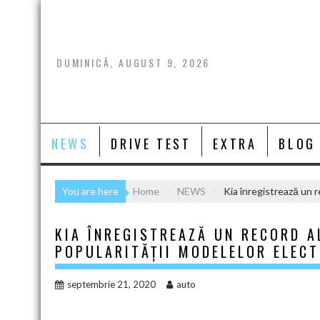
Skip
to
content
DUMINICĂ, AUGUST 9, 2026
NEWS
DRIVE TEST
EXTRA
BLOG
You are here
Home
NEWS
Kia înregistrează un r
KIA ÎNREGISTREAZĂ UN RECORD A
POPULARITĂȚII MODELELOR ELECT
septembrie 21, 2020
auto