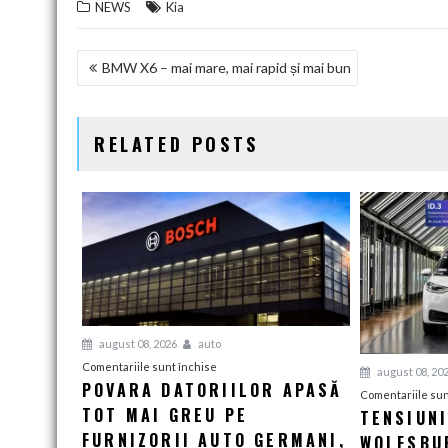
NEWS
Kia
NAVIGARE
BMW X6 – mai mare, mai rapid și mai bun
ÎN
ARTICOLE
RELATED POSTS
august 08, 2026
auto
pentru
Comentariile sunt închise
august 08, 20
POVARA DATORIILOR APASĂ
Povara
Comentariile sun
TOT MAI GREU PE
datoriilor
TENSIUN
apasă
FURNIZORII AUTO GERMANI,
WOLFSBUR