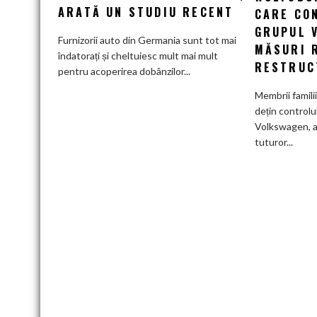
tot
ARATĂ UN STUDIU RECENT
CARE CO
mai
GRUPUL 
greu
Furnizorii auto din Germania sunt tot mai
MĂSURI 
pe
îndatorați și cheltuiesc mult mai mult
RESTRUC
furnizorii
pentru acoperirea dobânzilor...
auto
Membrii famili
germani,
dețin controlu
arată
Volkswagen, a
un
tuturor...
studiu
recent