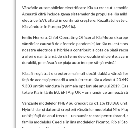
Vânzările automobilelor electrificate Kia au crescut semnific
Această cifră include gama sistemelor de propulsie Kia mild-h
electrice (EV), aflată în continuă creștere. Rezultatul este 
Kia vândute în Europa (26.4%).
Emilio Herrera, Chief Operating Officer al Kia Motors Europe
vânzărilor cauzată de efectele pandemiei, iar Kia nu este ne
noastre electrice și hibride a contribuit la cota de piață re
a oferi o gamă largă de sisteme de propulsie eficiente, avan
durabilă, pe măsură ce piața auto începe să-și revină.”
Kia a înregistrat o creștere mai mult decât dublă a vânzărilo
față de aceeași perioadă a anului trecut. Kia a vândut 20.64
9.303 unități vândute în primele opt luni ale anului 2019. C
totale Kia în țările EU, EFTA și UK – un număr ce urmează să
Vânzările modelelor PHEV au crescut cu 61.1% (18.868 unit
Hybrid, dar și datorită creșterii vânzărilor modelului Niro P
unități față de anul trecut – un număr record pentru brand,
familia modelului Ceed și în lina modelelor Picanto, Rio și S