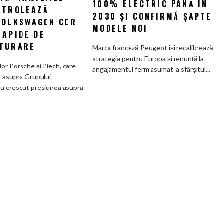
100% ELECTRIC PÂNĂ ÎN
la
NTROLEAZĂ
promisiunea
2030 ȘI CONFIRMĂ ȘAPTE
Wolfsburg:
VOLKSWAGEN CER
de
MODELE NOI
Familiile
RAPIDE DE
a
care
deveni
TURARE
Marca franceză Peugeot își recalibrează
controlează
100%
strategia pentru Europa și renunță la
Grupul
electric
ilor Porsche și Piëch, care
angajamentul ferm asumat la sfârșitul...
Volkswagen
până
l asupra Grupului
cer
în
u crescut presiunea asupra
măsuri
2030
rapide
și
de
confirmă
restructurare
șapte
modele
noi