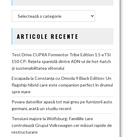
Categorii
ARTICOLE RECENTE
Test Drive CUPRA Formentor Tribe Edition 1.5 eTSI
150 CP: Rețeta spaniolă dintre ADN-ul de hot-hatch
și sustenabilitatea viitorului
Escapada la Constanța cu Omoda 9 Black Edition: Un
flagship hibrid care este companion perfect în drumul
spre mare
Povara datoriilor apasă tot mai greu pe furnizorii auto
germani, arată un studiu recent
Tensiuni majore la Wolfsburg: Familiile care
controlează Grupul Volkswagen cer măsuri rapide de
restructurare