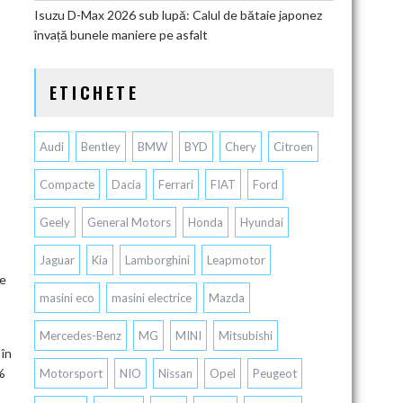
Isuzu D-Max 2026 sub lupă: Calul de bătaie japonez
învață bunele maniere pe asfalt
ETICHETE
Audi
Bentley
BMW
BYD
Chery
Citroen
Compacte
Dacia
Ferrari
FIAT
Ford
Geely
General Motors
Honda
Hyundai
Jaguar
Kia
Lamborghini
Leapmotor
se
masini eco
masini electrice
Mazda
Mercedes-Benz
MG
MINI
Mitsubishi
 în
%
Motorsport
NIO
Nissan
Opel
Peugeot