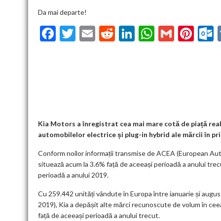
Da mai departe!
F
T
E
R
Li
W
G
Pi
ac
w
m
e
n
h
m
nt
u
e
itt
ai
d
ke
at
ai
er
l
b
er
l
di
dI
s
l
es
o
t
n
A
t
k
o
p
k
p
Kia Motors a înregistrat cea mai mare cotă de piață real
automobilelor electrice și plug-in hybrid ale mărcii în pri
Conform noilor informații transmise de ACEA (European Aut
situează acum la 3.6% față de aceeași perioadă a anului trec
perioadă a anului 2019.
Cu 259.442 unități vândute în Europa între ianuarie și august
2019), Kia a depășit alte mărci recunoscute de volum în cee
față de aceeași perioadă a anului trecut.