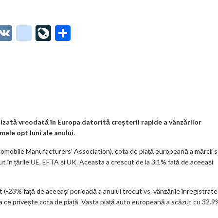
O
V
g
Li
P
t
K
o
ve
ar
o
o
Jo
ta
o
gl
ur
je
.
e_
n
az
co
b
al
ă
m
o
izată vreodată în Europa datorită creșterii rapide a vânzărilor
mele opt luni ale anului.
o
omobile Manufacturers’ Association), cota de piață europeană a mărcii 
k
ut în țările UE, EFTA și UK. Aceasta a crescut de la 3.1% față de aceeași
m
ar
 (-23% față de aceeași perioadă a anului trecut vs. vânzările înregistrate
ks
a ce privește cota de piață. Vasta piață auto europeană a scăzut cu 32.9