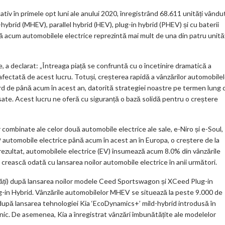
ativ în primele opt luni ale anului 2020, înregistrând 68.611 unități vându
ybrid (MHEV), parallel hybrid (HEV), plug-in hybrid (PHEV) și cu baterii
că acum automobilele electrice reprezintă mai mult de una din patru unităț
, a declarat: „Întreaga piață se confruntă cu o încetinire dramatică a
afectată de acest lucru. Totuși, creșterea rapidă a vânzărilor automobilel
cord de până acum în acest an, datorită strategiei noastre pe termen lung 
sate. Acest lucru ne oferă cu siguranță o bază solidă pentru o creștere
r combinate ale celor două automobile electrice ale sale, e-Niro și e-Soul,
9 automobile electrice până acum în acest an în Europa, o creștere de la
a rezultat, automobilele electrice (EV) însumează acum 8.0% din vânzările
 crească odată cu lansarea noilor automobile electrice în anii următori.
ăți) după lansarea noilor modele Ceed Sportswagon și XCeed Plug-in
lug-in Hybrid. Vânzările automobilelor MHEV se situează la peste 9.000 de
 după lansarea tehnologiei Kia ‘EcoDynamics+’ mild-hybrid introdusă în
tonic. De asemenea, Kia a înregistrat vânzări îmbunătățite ale modelelor