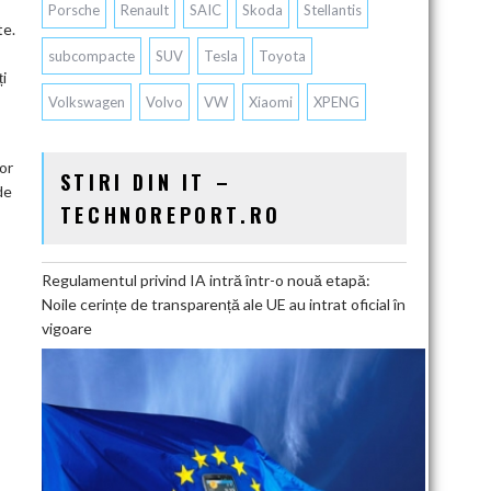
Porsche
Renault
SAIC
Skoda
Stellantis
te.
subcompacte
SUV
Tesla
Toyota
i
Volkswagen
Volvo
VW
Xiaomi
XPENG
or
STIRI DIN IT –
de
TECHNOREPORT.RO
Regulamentul privind IA intră într-o nouă etapă:
Noile cerințe de transparență ale UE au intrat oficial în
vigoare