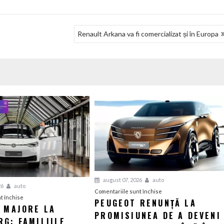
Renault Arkana va fi comercializat și în Europa
august 07, 2026
auto
26
auto
pentru
Comentariile sunt închise
pentru
t închise
PEUGEOT RENUNȚĂ LA
Peugeot
I MAJORE LA
Tensiuni
PROMISIUNEA DE A DEVENI
renunță
G: FAMILIILE
majore
la