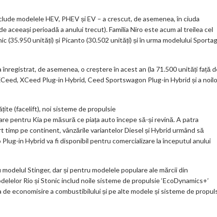
include modelele HEV, PHEV și EV – a crescut, de asemenea, în ciuda
e aceeași perioadă a anului trecut). Familia Niro este acum al treilea cel
c (35.950 unități) și Picanto (30.502 unități) și în urma modelului Sporta
 înregistrat, de asemenea, o creștere în acest an (la 71.500 unități față 
 XCeed, XCeed Plug-in Hybrid, Ceed Sportswagon Plug-in Hybrid și a noilo
ite (facelift), noi sisteme de propulsie
re pentru Kia pe măsură ce piața auto începe să-și revină. A patra
rt timp pe continent, vânzările variantelor Diesel și Hybrid urmând să
Plug-in Hybrid va fi disponibil pentru comercializare la începutul anului
 modelul Stinger, dar și pentru modelele populare ale mărcii din
odelelor Rio și Stonic includ noile sisteme de propulsie ‘EcoDynamics+’
 de economisire a combustibilului și pe alte modele și sisteme de propul