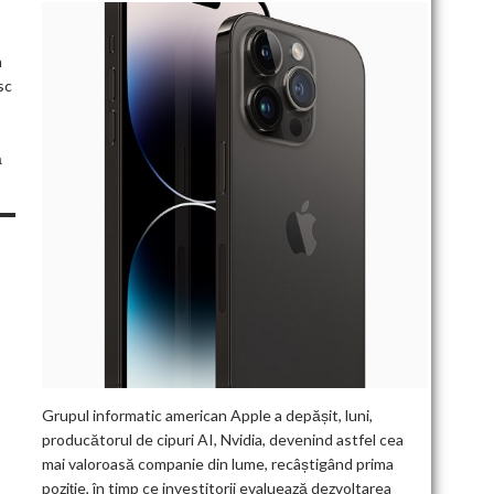
n
sc
ă
Grupul informatic american Apple a depășit, luni,
producătorul de cipuri AI, Nvidia, devenind astfel cea
mai valoroasă companie din lume, recâștigând prima
poziție, în timp ce investitorii evaluează dezvoltarea