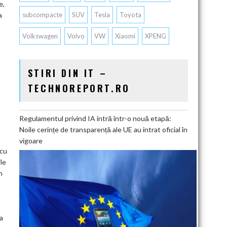
e,
subcompacte
SUV
Tesla
Toyota
a
Volkswagen
Volvo
VW
Xiaomi
XPENG
STIRI DIN IT –
TECHNOREPORT.RO
Regulamentul privind IA intră într-o nouă etapă:
Noile cerințe de transparență ale UE au intrat oficial în
vigoare
 cu
le
n
za