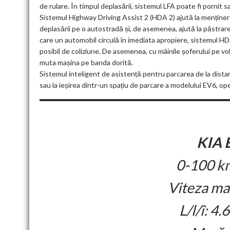
de rulare. În timpul deplasării, sistemul LFA poate fi pornit 
Sistemul Highway Driving Assist 2 (HDA 2) ajută la menținerea
deplasării pe o autostradă și, de asemenea, ajută la păstrarea 
care un automobil circulă în imediata apropiere, sistemul HDA 2
posibil de coliziune. De asemenea, cu mâinile șoferului pe vo
muta mașina pe banda dorită.
Sistemul inteligent de asistență pentru parcarea de la dista
sau la ieșirea dintr-un spațiu de parcare a modelului EV6, op
KIA 
0-100 km
Viteza ma
L/l/î: 4