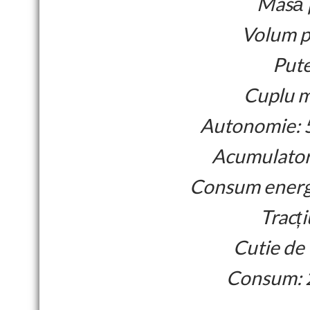
Masă 
Volum po
Pute
Cuplu m
Autonomie: 5
Acumulatori
Consum energi
Tracți
Cutie de
Consum: 