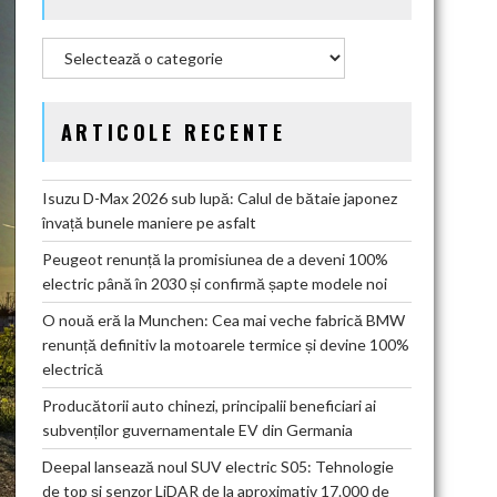
Categorii
ARTICOLE RECENTE
Isuzu D-Max 2026 sub lupă: Calul de bătaie japonez
învață bunele maniere pe asfalt
Peugeot renunță la promisiunea de a deveni 100%
electric până în 2030 și confirmă șapte modele noi
O nouă eră la Munchen: Cea mai veche fabrică BMW
renunță definitiv la motoarele termice și devine 100%
electrică
Producătorii auto chinezi, principalii beneficiari ai
subvenților guvernamentale EV din Germania
Deepal lansează noul SUV electric S05: Tehnologie
de top și senzor LiDAR de la aproximativ 17.000 de