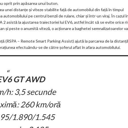
sau oprit prin apăsarea unui buton.
 unei distanțe și viteze stabilite față de automobilul din față în timpul
automobilului pe centrul benzii de rulare, chiar și într-un viraj. În cazul î
 asistă la ajustarea traiectoriei lui EV6, astfel încât să se evite orice ri
lan și peste o anumită viteză, o acționare a baghetei semnalizatoarelor va
nță (RSPA – Remote Smart Parking Assist) ajută la parcarea de la distanț
erațiunea efectuându-se de către șoferul aflat în afara automobilului.
EV6 GT AWD
/h: 3,5 secunde
ximă: 260 km/oră
.695/1.890/1.545