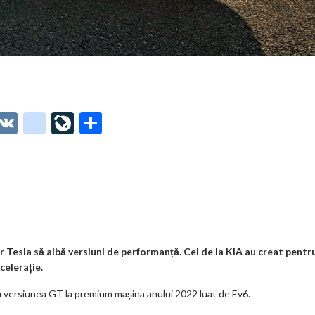
O
V
g
Li
P
t
K
o
ve
ar
o
o
Jo
ta
o
gl
ur
je
.
e_
n
az
co
b
al
ă
m
o
r Tesla să aibă versiuni de performanță. Cei de la KIA au creat pentr
celerație.
o
ru versiunea GT la premium mașina anului 2022 luat de Ev6.
k