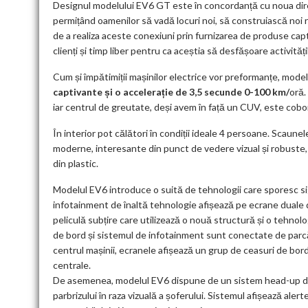
Designul modelului EV6 GT este în concordanță cu noua direcț
permițând oamenilor să vadă locuri noi, să construiască noi rel
de a realiza aceste conexiuni prin furnizarea de produse capti
clienți și timp liber pentru ca aceștia să desfășoare activități
Cum și împătimiții mașinilor electrice vor preformanțe, mode
captivante și o accelerație de 3,5 secunde 0-100 km/
oră.
iar centrul de greutate, deși avem în față un CUV, este cobo
În interior pot călători în condiții ideale 4 persoane. Scaunel
moderne, interesante din punct de vedere vizual și robuste, 
din plastic.
Modelul EV6 introduce o suită de tehnologii care sporesc sig
infotainment de înaltă tehnologie afișează pe ecrane duale
peliculă subțire care utilizează o nouă structură și o tehno
de bord și sistemul de infotainment sunt conectate de parcă 
centrul mașinii, ecranele afișează un grup de ceasuri de bord
centrale.
De asemenea, modelul EV6 dispune de un sistem head-up disp
parbrizului în raza vizuală a șoferului. Sistemul afișează aler