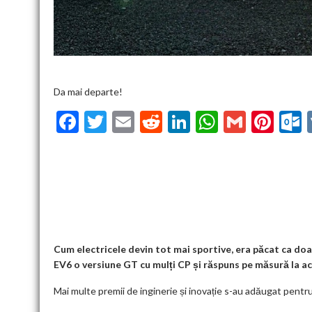
Da mai departe!
F
T
E
R
Li
W
G
Pi
ac
w
m
e
n
h
m
nt
u
e
itt
ai
d
ke
at
ai
er
l
b
er
l
di
dI
s
l
es
o
t
n
A
t
k
o
p
k
p
Cum electricele devin tot mai sportive, era păcat ca doa
EV6 o versiune GT cu mulți CP și răspuns pe măsură la ac
Mai multe premii de inginerie și inovație s-au adăugat pent