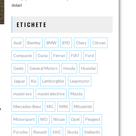
dolari
ETICHETE
Audi
Bentley
BMW
BYD
Chery
Citroen
Compacte
Dacia
Ferrari
FIAT
Ford
Geely
General Motors
Honda
Hyundai
Jaguar
Kia
Lamborghini
Leapmotor
masini eco
masini electrice
Mazda
Mercedes-Benz
MG
MINI
Mitsubishi
u
Motorsport
NIO
Nissan
Opel
Peugeot
Porsche
Renault
SAIC
Skoda
Stellantis