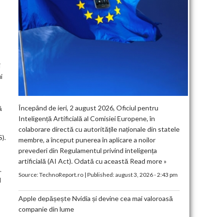
i
i
Începând de ieri, 2 august 2026, Oficiul pentru
ă
Inteligență Artificială al Comisiei Europene, în
colaborare directă cu autoritățile naționale din statele
).
membre, a început punerea în aplicare a noilor
prevederi din Regulamentul privind inteligența
artificială (AI Act). Odată cu această
Read more »
.
Source:
TechnoReport.ro
|
Published:
august 3, 2026 - 2:43 pm
l
Apple depășește Nvidia și devine cea mai valoroasă
companie din lume