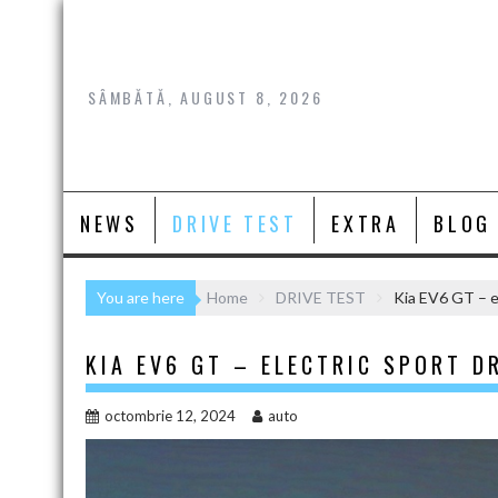
Skip
to
content
SÂMBĂTĂ, AUGUST 8, 2026
NEWS
DRIVE TEST
EXTRA
BLOG
You are here
Home
DRIVE TEST
Kia EV6 GT – e
KIA EV6 GT – ELECTRIC SPORT D
octombrie 12, 2024
auto