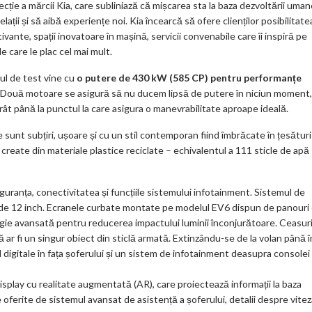
m
ie a mărcii Kia, care subliniază că mișcarea sta la baza dezvoltării uman
ații și să aibă experiențe noi. Kia încearcă să ofere clienților posibilitate
ar
vante, spații inovatoare în mașină, servicii convenabile care îi inspiră pe
ks
le care le plac cel mai mult.
lul de test vine cu
o putere de 430 kW (585 CP) pentru performanțe
 Două motoare se asigură să nu ducem lipsă de putere în niciun moment,
rât până la punctul la care asigura o manevrabilitate aproape ideală.
e sunt subțiri, ușoare și cu un stil contemporan fiind îmbrăcate în țesături
create din materiale plastice reciclate – echivalentul a 111 sticle de apă
uranța, conectivitatea și funcțiile sistemului infotainment. Sistemul de
 de 12 inch. Ecranele curbate montate pe modelul EV6 dispun de panouri
logie avansată pentru reducerea impactului luminii înconjurătoare. Ceasuri
ar fi un singur obiect din sticlă armată. Extinzându-se de la volan până î
 digitale în fața șoferului și un sistem de infotainment deasupra consolei
lay cu realitate augmentată (AR), care proiectează informații la baza
te oferite de sistemul avansat de asistență a șoferului, detalii despre vite