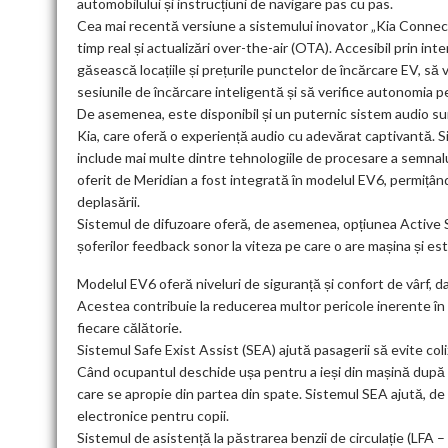
automobilului și instrucțiuni de navigare pas cu pas.
Cea mai recentă versiune a sistemului inovator „Kia Connect
timp real și actualizări over-the-air (OTA). Accesibil prin int
găsească locațiile și prețurile punctelor de încărcare EV, să v
sesiunile de încărcare inteligentă și să verifice autonomia pe 
De asemenea, este disponibil și un puternic sistem audio s
Kia, care oferă o experiență audio cu adevărat captivantă. Si
include mai multe dintre tehnologiile de procesare a semnalulu
oferit de Meridian a fost integrată în modelul EV6, permițând 
deplasării.
Sistemul de difuzoare oferă, de asemenea, opțiunea Active S
șoferilor feedback sonor la viteza pe care o are mașina și este
Modelul EV6 oferă niveluri de siguranță și confort de vârf, d
Acestea contribuie la reducerea multor pericole inerente în tim
fiecare călătorie.
Sistemul Safe Exist Assist (SEA) ajută pasagerii să evite col
Când ocupantul deschide ușa pentru a ieși din mașină după 
care se apropie din partea din spate. Sistemul SEA ajută, de 
electronice pentru copii.
Sistemul de asistență la păstrarea benzii de circulație (LFA –