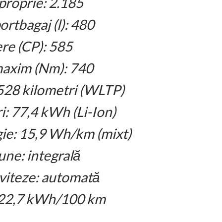
proprie: 2.185
rtbagaj (l): 480
re (CP): 585
axim (Nm): 740
28 kilometri (WLTP)
: 77,4 kWh (Li-Ion)
e: 15,9 Wh/km (mixt)
une: integrală
 viteze: automată
22,7 kWh/100 km