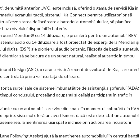
”, denumită anterior UVO, este inclusă, oferind o gamă de servicii Kia în
ermediul ecranului tactil, sistemul Kia Connect permite utilizatorilor să
izualizeze starea de încărcare a bateriei automobilului lor, să planifice
baza nivelului disponibil în baterie.
urround Meridian® cu 14 difuzoare, o premieră pentru un automobil BEV
stemul audio cu 14 difuzoare a fost proiectat de experții de la Meridian ș
i digital (DSP) ale pionierului audio britanic. Filozofia de bază a sunetulu
clienților să se bucure de un sunet natural, realist și autentic în timpul
ound Design (ASD), o caracteristică recent dezvoltată de Kia, care ofer
 controlată printr-o interfață de utilizare.
atorită suitei sale de sisteme îmbunătățite de asistență a șoferului (ADAS
pul condusului, protejând ocupanții și ceilalți participanți în trafic în
iziunile cu un automobil care vine din spate în momentul coborârii din EV6
o oprire, sistemul oferă un avertisment dacă este detectat un automobi
asemenea, la menținerea ușii spate închise prin acționarea încuietorii
 Lane Following Assist) ajută la menținerea automobilului în centrul benzii