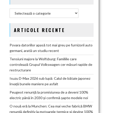
Categorii
ARTICOLE RECENTE
Povara datoriilor apasă tot mai greu pe furnizorii auto
germani, arată un studiu recent
Tensiuni majore la Wolfsburg: Familiile care
controlează Grupul Volkswagen cer măsuri rapide de
restructurare
Isuzu D-Max 2026 sub lupă: Calul de bătaie japonez
învață bunele maniere pe asfalt
Peugeot renunță la promisiunea de a deveni 100%
electric până în 2030 și confirmă șapte modele noi
O nouă eră la Munchen: Cea mai veche fabrică BMW
renunță definitiv la motoarele termice și devine 100%