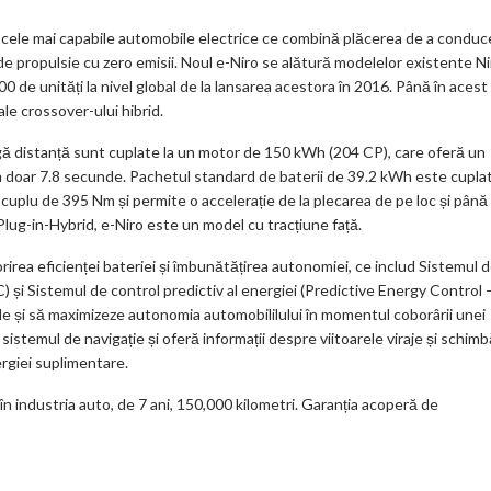
re cele mai capabile automobile electrice ce combină plăcerea de a conduc
 de propulsie cu zero emisii. Noul e-Niro se alătură modelelor existente Ni
0 de unități la nivel global de la lansarea acestora în 2016. Până în acest
le crossover-ului hibrid.
ă distanță sunt cuplate la un motor de 150 kWh (204 CP), care oferă un
n doar 7.8 secunde. Pachetul standard de baterii de 39.2 kWh este cupla
plu de 395 Nm și permite o accelerație de la plecarea de pe loc și până 
 Plug-in-Hybrid, e-Niro este un model cu tracțiune față.
irea eficienței bateriei și îmbunătățirea autonomiei, ce includ Sistemul 
 și Sistemul de control predictiv al energiei (Predictive Energy Control 
ile și să maximizeze autonomia automobililului în momentul coborârii unei
istemul de navigație și oferă informații despre viitoarele viraje și schimb
ergiei suplimentare.
în industria auto, de 7 ani, 150,000 kilometri. Garanția acoperă de