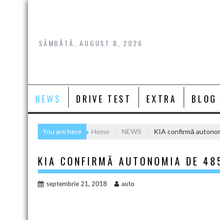
Skip
to
content
SÂMBĂTĂ, AUGUST 8, 2026
NEWS
DRIVE TEST
EXTRA
BLOG
You are here
Home
NEWS
KIA confirmă autonom
KIA CONFIRMĂ AUTONOMIA DE 48
septembrie 21, 2018
auto