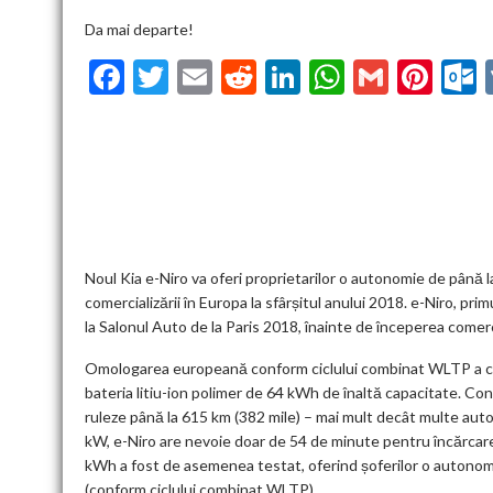
Da mai departe!
F
T
E
R
Li
W
G
Pi
ac
w
m
e
n
h
m
nt
u
e
itt
ai
d
ke
at
ai
er
l
b
er
l
di
dI
s
l
es
o
t
n
A
t
k
o
p
k
p
Noul Kia e-Niro va oferi proprietarilor o autonomie de până 
comercializării în Europa la sfârșitul anului 2018. e-Niro, pr
la Salonul Auto de la Paris 2018, înainte de începerea comercia
Omologarea europeană conform ciclului combinat WLTP a co
bateria litiu-ion polimer de 64 kWh de înaltă capacitate. Co
ruleze până la 615 km (382 mile) – mai mult decât multe aut
kW, e-Niro are nevoie doar de 54 de minute pentru încărcare
kWh a fost de asemenea testat, oferind șoferilor o autonomi
(conform ciclului combinat WLTP).