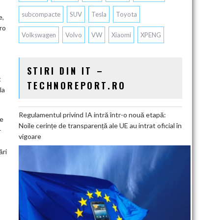
subcompacte
SUV
Tesla
Toyota
e,
ro
Volkswagen
Volvo
VW
Xiaomi
XPENG
STIRI DIN IT –
t
TECHNOREPORT.RO
la
Regulamentul privind IA intră într-o nouă etapă:
de
Noile cerințe de transparență ale UE au intrat oficial în
–
vigoare
ări