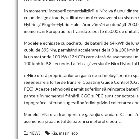
În momentul începerii comercializării, e-Niro va fi unul dint
cu un design atractiv, utilitatea unui crossover și un sistem
Hybrid și Plug-in-Hybrid – ale căror vânzări au depășit 200,00
moment, în Europa au fost vândute peste 65.000 de unități a
Modelele echipate cu pachetul de baterii de 64 kWh de lung
cuplu de 395 Nm, permițând accelerarea de la 0 la 100 kmh î
la un motor de 100 kW (136 CP) care oferă de asemenea un cu
100 kmh în 9.8 secunde. La fel ca și versiunile Niro Hybrid și
e-Niro oferă proprietarilor un gamă de tehnologii pentru spor
regenerare a forței de frânare, Coasting Guide Control (CGC)
PEC). Aceste tehnologii permit șoferilor să reîncarce bateri
pante și în momentul frânării. CGC și PEC sunt conectate la s
topografice, oferind sugestii șoferilor privind colectarea en
Modelul e-Niro va fi acoperit de garanția standard Kia, unică 
asemenea și pachetul de baterii și motorul electric.
,
NEWS
Kia
masini eco