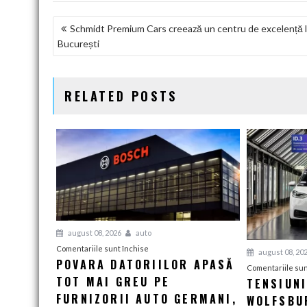
NAVIGARE
Schmidt Premium Cars creează un centru de excelență 
București
ÎN
ARTICOLE
RELATED POSTS
august 08, 2026
auto
pentru
Comentariile sunt închise
august 08, 20
POVARA DATORIILOR APASĂ
Povara
Comentariile sun
TOT MAI GREU PE
datoriilor
TENSIUN
apasă
FURNIZORII AUTO GERMANI,
WOLFSBUR