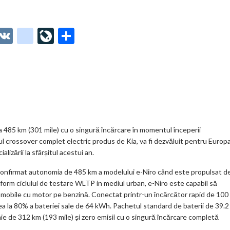
O
V
g
Li
P
t
K
o
ve
ar
o
o
Jo
ta
o
gl
ur
je
.
e_
n
az
co
b
al
ă
m
o
la 485 km (301 mile) cu o singură încărcare în momentul începerii
imul crossover complet electric produs de Kia, va fi dezvăluit pentru Europ
o
lizării la sfârșitul acestui an.
k
nfirmat autonomia de 485 km a modelului e-Niro când este propulsat d
m
nform ciclului de testare WLTP in mediul urban, e-Niro este capabil să
omobile cu motor pe benzină. Conectat printr-un încărcător rapid de 100
ar
a la 80% a bateriei sale de 64 kWh. Pachetul standard de baterii de 39.2
ks
e de 312 km (193 mile) și zero emisii cu o singură încărcare completă