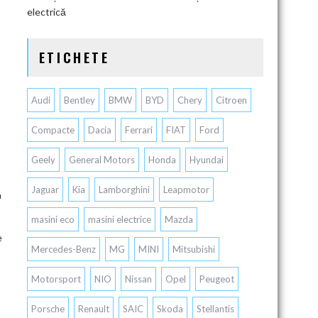
electrică
ETICHETE
Audi
Bentley
BMW
BYD
Chery
Citroen
Compacte
Dacia
Ferrari
FIAT
Ford
Geely
General Motors
Honda
Hyundai
Jaguar
Kia
Lamborghini
Leapmotor
a
masini eco
masini electrice
Mazda
e
Mercedes-Benz
MG
MINI
Mitsubishi
Motorsport
NIO
Nissan
Opel
Peugeot
Porsche
Renault
SAIC
Skoda
Stellantis