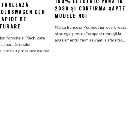
100% ELECTRIC PÂNĂ ÎN
la
NTROLEAZĂ
promisiunea
2030 ȘI CONFIRMĂ ȘAPTE
Wolfsburg:
VOLKSWAGEN CER
de
MODELE NOI
Familiile
RAPIDE DE
a
care
deveni
TURARE
Marca franceză Peugeot își recalibrează
controlează
100%
strategia pentru Europa și renunță la
Grupul
electric
ilor Porsche și Piëch, care
angajamentul ferm asumat la sfârșitul...
Volkswagen
până
l asupra Grupului
cer
în
u crescut presiunea asupra
măsuri
2030
rapide
și
de
confirmă
restructurare
șapte
modele
noi