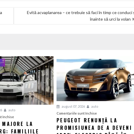
la
Evită acvaplanarea – ce trebuie să faci în timp ce conduci 
înainte să urci la volan
august 07, 2026
auto
26
auto
pentru
Comentariile sunt închise
pentru
t închise
PEUGEOT RENUNȚĂ LA
Peugeot
I MAJORE LA
Tensiuni
PROMISIUNEA DE A DEVENI
renunță
G: FAMILIILE
majore
la