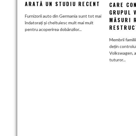
tot
ARATĂ UN STUDIU RECENT
CARE CO
mai
GRUPUL 
greu
Furnizorii auto din Germania sunt tot mai
MĂSURI 
pe
îndatorați și cheltuiesc mult mai mult
RESTRUC
furnizorii
pentru acoperirea dobânzilor...
auto
Membrii famili
germani,
dețin controlu
arată
Volkswagen, a
un
tuturor...
studiu
recent