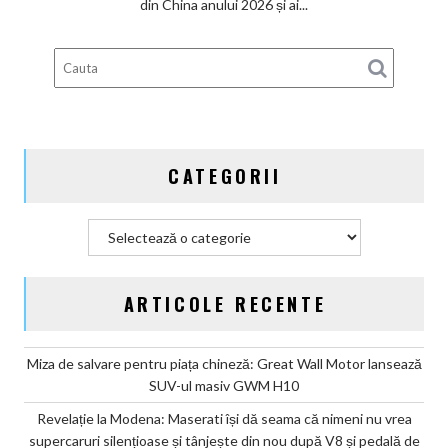
din China anului 2026 și ai...
motorul
pe
benzină
a
ajuns
un
simplu
CATEGORII
calmant
psihologic
pentru
Categorii
cumpărători
ARTICOLE RECENTE
Miza de salvare pentru piața chineză: Great Wall Motor lansează
SUV-ul masiv GWM H10
Revelație la Modena: Maserati își dă seama că nimeni nu vrea
supercaruri silențioase și tânjește din nou după V8 și pedală de