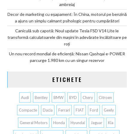
ambreiaj
Decor de marketing cu eșapament: În China, motorul pe benzină
a ajuns un simplu calmant psihologic pentru cumpărători
Caniculă sub capotă: Noul update Tesla FSD V14 Lite le
transformă calculatoarele din mașini în adevărate încălzitoare pe
roți
Un nou record mondial de eficiență: Nissan Qashqai e-POWER
parcurge 1.980 km cu un singur rezervor
ETICHETE
Audi
Bentley
BMW
BYD
Chery
Citroen
Compacte
Dacia
Ferrari
FIAT
Ford
Geely
General Motors
Honda
Hyundai
Jaguar
Kia