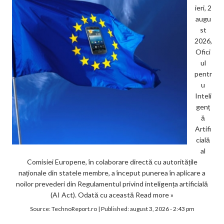
ieri, 2
augu
st
2026,
Ofici
ul
pentr
u
Inteli
genț
ă
Artifi
cială
al
Comisiei Europene, în colaborare directă cu autoritățile
naționale din statele membre, a început punerea în aplicare a
noilor prevederi din Regulamentul privind inteligența artificială
(AI Act). Odată cu această
Read more »
Source:
TechnoReport.ro
|
Published:
august 3, 2026 - 2:43 pm