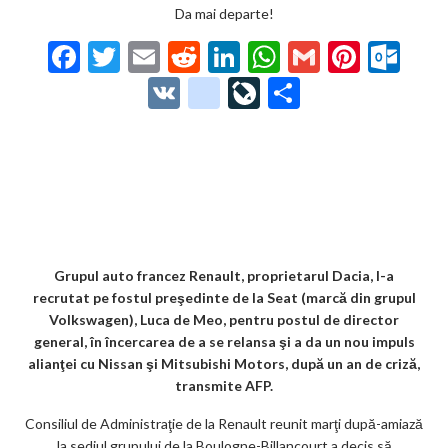
Da mai departe!
F
T
E
R
Li
W
G
Pi
O
ac
w
m
e
n
h
m
nt
ut
V
g
Li
P
e
itt
ai
d
ke
at
ai
er
lo
K
o
ve
ar
b
er
l
di
dI
s
l
es
o
o
Jo
ta
o
t
n
A
t
k.
gl
ur
je
o
p
co
e_
n
az
k
p
m
b
al
ă
o
Grupul auto francez Renault, proprietarul Dacia, l-a
recrutat pe fostul preşedinte de la Seat (marcă din grupul
o
Volkswagen), Luca de Meo, pentru postul de director
k
general, în încercarea de a se relansa şi a da un nou impuls
alianţei cu Nissan şi Mitsubishi Motors, după un an de criză,
m
transmite AFP.
ar
Consiliul de Administraţie de la Renault reunit marţi după-amiază
ks
la sediul grupului de la Boulogne-Billancourt a decis să