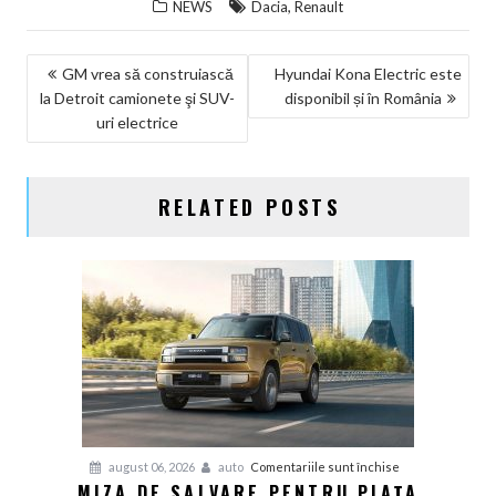
,
NEWS
Dacia
Renault
NAVIGARE
GM vrea să construiască
Hyundai Kona Electric este
la Detroit camionete şi SUV-
disponibil și în România
ÎN
uri electrice
ARTICOLE
RELATED POSTS
pentru
august 06, 2026
auto
Comentariile sunt închise
MIZA DE SALVARE PENTRU PIAȚA
Miza