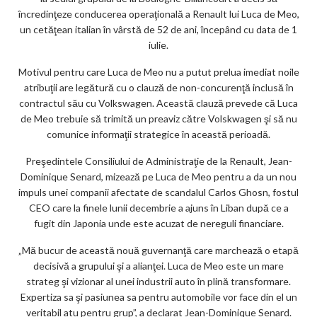
încredinţeze conducerea operaţională a Renault lui Luca de Meo,
un cetăţean italian în vârstă de 52 de ani, începând cu data de 1
iulie.
Motivul pentru care Luca de Meo nu a putut prelua imediat noile
atribuţii are legătură cu o clauză de non-concurenţă inclusă în
contractul său cu Volkswagen. Această clauză prevede că Luca
de Meo trebuie să trimită un preaviz către Volskwagen şi să nu
comunice informaţii strategice în această perioadă.
Preşedintele Consiliului de Administraţie de la Renault, Jean-
Dominique Senard, mizează pe Luca de Meo pentru a da un nou
impuls unei companii afectate de scandalul Carlos Ghosn, fostul
CEO care la finele lunii decembrie a ajuns în Liban după ce a
fugit din Japonia unde este acuzat de nereguli financiare.
„Mă bucur de această nouă guvernanţă care marchează o etapă
decisivă a grupului şi a alianţei. Luca de Meo este un mare
strateg şi vizionar al unei industrii auto în plină transformare.
Expertiza sa şi pasiunea sa pentru automobile vor face din el un
veritabil atu pentru grup”, a declarat Jean-Dominique Senard.