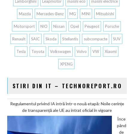
Lamborghini
Leapmotor
masini eco
masini electrice
Mazda
Mercedes-Benz
MG
MINI
Mitsubishi
Motorsport
NIO
Nissan
Opel
Peugeot
Porsche
Renault
SAIC
Skoda
Stellantis
subcompacte
SUV
Tesla
Toyota
Volkswagen
Volvo
VW
Xiaomi
XPENG
STIRI DIN IT – TECHNOREPORT.RO
Regulamentul privind IA intră într-o nouă etapă: Noile cerințe
de transparență ale UE au intrat oficial în vigoare
Înce
pând
de