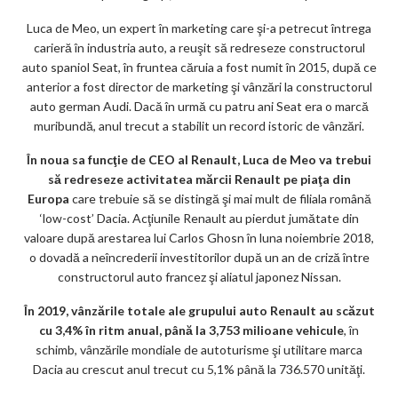
Luca de Meo, un expert în marketing care şi-a petrecut întrega
carieră în industria auto, a reuşit să redreseze constructorul
auto spaniol Seat, în fruntea căruia a fost numit în 2015, după ce
anterior a fost director de marketing şi vânzări la constructorul
auto german Audi. Dacă în urmă cu patru ani Seat era o marcă
muribundă, anul trecut a stabilit un record istoric de vânzări.
În noua sa funcţie de CEO al Renault, Luca de Meo va trebui
să redreseze activitatea mărcii Renault pe piaţa din
Europa
care trebuie să se distingă şi mai mult de filiala română
‘low-cost’ Dacia. Acţiunile Renault au pierdut jumătate din
valoare după arestarea lui Carlos Ghosn în luna noiembrie 2018,
o dovadă a neîncrederii investitorilor după un an de criză între
constructorul auto francez şi aliatul japonez Nissan.
În 2019, vânzările totale ale grupului auto Renault au scăzut
cu 3,4% în ritm anual, până la 3,753 milioane vehicule
, în
schimb, vânzările mondiale de autoturisme şi utilitare marca
Dacia au crescut anul trecut cu 5,1% până la 736.570 unităţi.