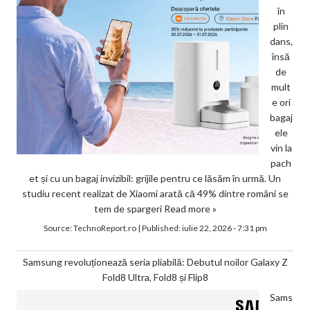
în
plin
dans,
însă
de
mult
e ori
bagaj
ele
vin la
pach
et și cu un bagaj invizibil: grijile pentru ce lăsăm în urmă. Un
studiu recent realizat de Xiaomi arată că 49% dintre români se
tem de spargeri
Read more »
Source:
TechnoReport.ro
|
Published:
iulie 22, 2026 - 7:31 pm
Samsung revoluționează seria pliabilă: Debutul noilor Galaxy Z
Fold8 Ultra, Fold8 și Flip8
Sams