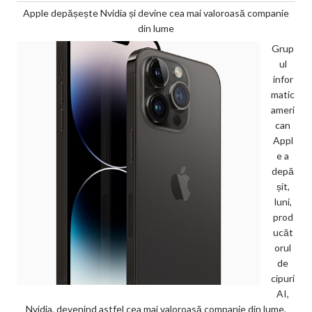
Apple depășește Nvidia și devine cea mai valoroasă companie
din lume
Grup
ul
infor
matic
ameri
can
Appl
e a
depă
șit,
luni,
prod
ucăt
orul
de
cipuri
AI,
Nvidia, devenind astfel cea mai valoroasă companie din lume,