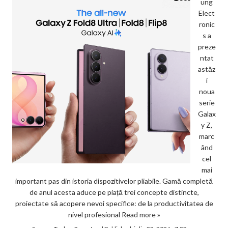
ung
Elect
ronic
s a
preze
ntat
astăz
i
noua
serie
Galax
y Z,
marc
ând
cel
mai
important pas din istoria dispozitivelor pliabile. Gamă completă
de anul acesta aduce pe piață trei concepte distincte,
proiectate să acopere nevoi specifice: de la productivitatea de
nivel profesional
Read more »