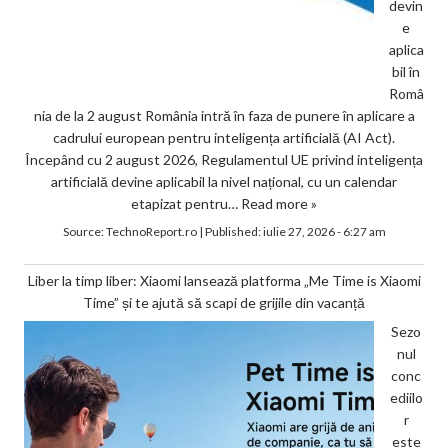
devin
e
aplica
bil în
Româ
nia de la 2 august România intră în faza de punere în aplicare a
cadrului european pentru inteligența artificială (AI Act).
Începând cu 2 august 2026, Regulamentul UE privind inteligența
artificială devine aplicabil la nivel național, cu un calendar
etapizat pentru…
Read more »
Source:
TechnoReport.ro
|
Published:
iulie 27, 2026 - 6:27 am
Liber la timp liber: Xiaomi lansează platforma „Me Time is Xiaomi
Time” și te ajută să scapi de grijile din vacanță
Sezo
nul
conc
ediilo
r
este