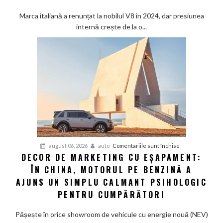
seama
Marca italiană a renunțat la nobilul V8 în 2024, dar presiunea
că
internă crește de la o...
nimeni
nu
vrea
supercaruri
silențioase
și
tânjește
din
nou
după
V8
pentru
august 06, 2026
auto
Comentariile sunt închise
și
DECOR DE MARKETING CU EȘAPAMENT:
Decor
pedală
ÎN CHINA, MOTORUL PE BENZINĂ A
de
de
marketing
AJUNS UN SIMPLU CALMANT PSIHOLOGIC
ambreiaj
cu
PENTRU CUMPĂRĂTORI
eșapament:
În
Pășește în orice showroom de vehicule cu energie nouă (NEV)
China,