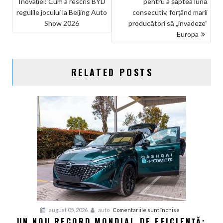
Inovației: Cum a rescris BYD
pentru a șaptea lună
ÎN
regulile jocului la Beijing Auto
consecutiv, forțând marii
ARTICOLE
Show 2026
producători să „invadeze”
Europa
RELATED POSTS
pentru
august 05, 2026
auto
Comentariile sunt închise
UN NOU RECORD MONDIAL DE EFICIENȚĂ:
Un