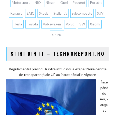
Motorsport
NIO
Nissan
Opel
Peugeot
Porsche
Renault
SAIC
Skoda
Stellantis
subcompacte
SUV
Tesla
Toyota
Volkswagen
Volvo
VW
Xiaomi
XPENG
STIRI DIN IT – TECHNOREPORT.RO
Regulamentul privind IA intră într-o nouă etapă: Noile cerințe
de transparență ale UE au intrat oficial în vigoare
Înce
pând
de
ieri, 2
augu
st