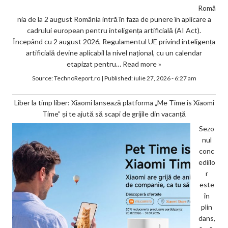
Româ
nia de la 2 august România intră în faza de punere în aplicare a
cadrului european pentru inteligența artificială (AI Act).
Începând cu 2 august 2026, Regulamentul UE privind inteligența
artificială devine aplicabil la nivel național, cu un calendar
etapizat pentru…
Read more »
Source:
TechnoReport.ro
|
Published:
iulie 27, 2026 - 6:27 am
Liber la timp liber: Xiaomi lansează platforma „Me Time is Xiaomi
Time” și te ajută să scapi de grijile din vacanță
Sezo
nul
conc
ediilo
r
este
în
plin
dans,