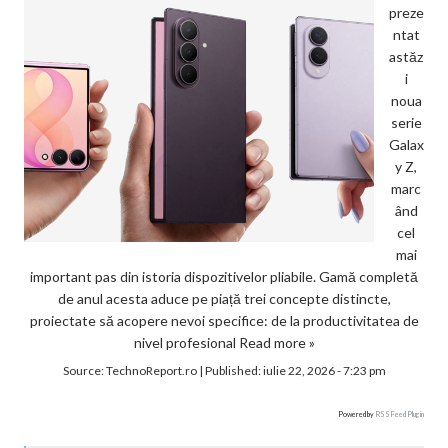
preze
ntat
astăz
i
noua
serie
Galax
y Z,
marc
ând
cel
mai
important pas din istoria dispozitivelor pliabile. Gamă completă
de anul acesta aduce pe piață trei concepte distincte,
proiectate să acopere nevoi specifice: de la productivitatea de
nivel profesional
Read more »
Source:
TechnoReport.ro
|
Published:
iulie 22, 2026 - 7:23 pm
Powered by
RSS Feed Plugin