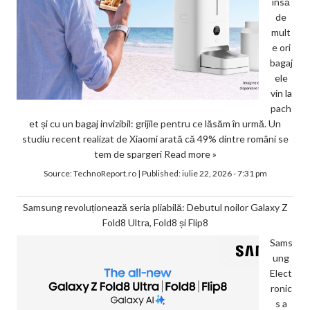
însă
de
mult
e ori
bagaj
ele
vin la
pach
et și cu un bagaj invizibil: grijile pentru ce lăsăm în urmă. Un
studiu recent realizat de Xiaomi arată că 49% dintre români se
tem de spargeri
Read more »
Source:
TechnoReport.ro
|
Published:
iulie 22, 2026 - 7:31 pm
Samsung revoluționează seria pliabilă: Debutul noilor Galaxy Z
Fold8 Ultra, Fold8 și Flip8
Sams
ung
Elect
ronic
s a