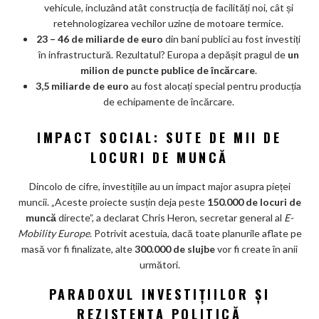
vehicule, incluzând atât construcția de facilități noi, cât și
retehnologizarea vechilor uzine de motoare termice.
23 – 46 de miliarde de euro
din bani publici au fost investiți
în infrastructură. Rezultatul? Europa a depășit pragul de
un
milion de puncte publice de încărcare
.
3,5 miliarde de euro
au fost alocați special pentru producția
de echipamente de încărcare.
IMPACT SOCIAL: SUTE DE MII DE
LOCURI DE MUNCĂ
Dincolo de cifre, investițiile au un impact major asupra pieței
muncii. „Aceste proiecte susțin deja peste
150.000 de locuri de
muncă
directe”, a declarat Chris Heron, secretar general al
E-
Mobility Europe
. Potrivit acestuia, dacă toate planurile aflate pe
masă vor fi finalizate, alte
300.000 de slujbe
vor fi create în anii
următori.
PARADOXUL INVESTIȚIILOR ȘI
REZISTENȚA POLITICĂ