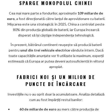
ks
SPARGE MONOPOLUL CHINEI
Cea mai mare parte a fondurilor, aproximativ
109 miliarde de
euro
, a fost direcționată către lanțul de aprovizionare cu baterii.
Mișcarea este una strategică: în 2025, China a controlat peste
80% din producția globală de baterii, iar Europa încearcă
disperat să își câștige independența tehnologică.
În prezent, bătrânul continent reușește să producă baterii
pentru
unul din trei vehicule electrice
vândute intern. Dacă
toate capacitățile anunțate vor fi utilizate la maximum, experții
estimează că Europa ar putea deveni autosuficientă în viitorul
apropiat.
FABRICI NOI ȘI UN MILION DE
PUNCTE DE ÎNCĂRCARE
Investițiile nu s-au oprit doar la acumulatoare. Analiza detaliază
cum au fost împărțiți restul banilor:
60 de miliarde de euro
au mers către producția de