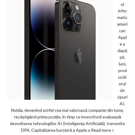
ul
infor
matic
ameri
can
Appl
e a
depă
șit,
luni,
prod
ucăt
orul
de
cipuri
AI,
Nvidia, devenind astfel cea mai valoroasă companie din lume,
recâștigând prima poziție, în timp ce investitorii evaluează
dezvoltarea tehnologiilor AI (Inteligența Artificială), transmite
DPA. Capitalizarea bursieră a Apple a
Read more »