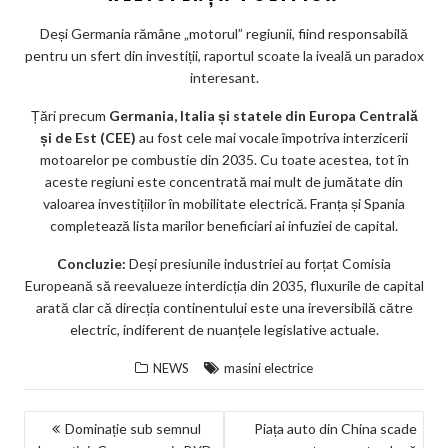
Deși Germania rămâne „motorul” regiunii, fiind responsabilă
pentru un sfert din investiții, raportul scoate la iveală un paradox
interesant.
Țări precum
Germania, Italia și statele din Europa Centrală
și de Est (CEE)
au fost cele mai vocale împotriva interzicerii
motoarelor pe combustie din 2035. Cu toate acestea, tot în
aceste regiuni este concentrată mai mult de jumătate din
valoarea investițiilor în mobilitate electrică. Franța și Spania
completează lista marilor beneficiari ai infuziei de capital.
Concluzie:
Deși presiunile industriei au forțat Comisia
Europeană să reevalueze interdicția din 2035, fluxurile de capital
arată clar că direcția continentului este una ireversibilă către
electric, indiferent de nuanțele legislative actuale.
NEWS
masini electrice
NAVIGARE
Dominație sub semnul
Piața auto din China scade