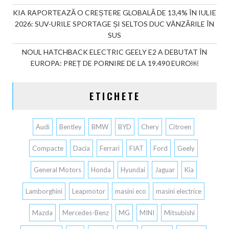
KIA RAPORTEAZĂ O CREȘTERE GLOBALĂ DE 13,4% ÎN IULIE
2026: SUV-URILE SPORTAGE ȘI SELTOS DUC VÂNZĂRILE ÎN
SUS
NOUL HATCHBACK ELECTRIC GEELY E2 A DEBUTAT ÎN
EUROPA: PREȚ DE PORNIRE DE LA 19.490 EURO￼
ETICHETE
Audi
Bentley
BMW
BYD
Chery
Citroen
Compacte
Dacia
Ferrari
FIAT
Ford
Geely
General Motors
Honda
Hyundai
Jaguar
Kia
Lamborghini
Leapmotor
masini eco
masini electrice
Mazda
Mercedes-Benz
MG
MINI
Mitsubishi