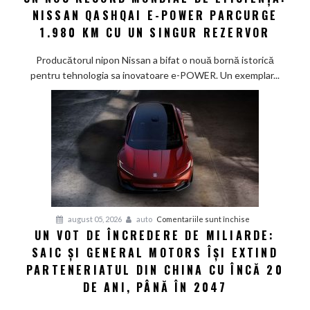
NISSAN QASHQAI E-POWER PARCURGE
nou
record
1.980 KM CU UN SINGUR REZERVOR
mondial
de
Producătorul nipon Nissan a bifat o nouă bornă istorică
eficiență:
pentru tehnologia sa inovatoare e-POWER. Un exemplar...
Nissan
Qashqai
e-
POWER
parcurge
1.980
km
cu
un
pentru
august 05, 2026
auto
Comentariile sunt închise
singur
UN VOT DE ÎNCREDERE DE MILIARDE:
Un
rezervor
SAIC ȘI GENERAL MOTORS ÎȘI EXTIND
vot
de
PARTENERIATUL DIN CHINA CU ÎNCĂ 20
încredere
DE ANI, PÂNĂ ÎN 2047
de
miliarde: