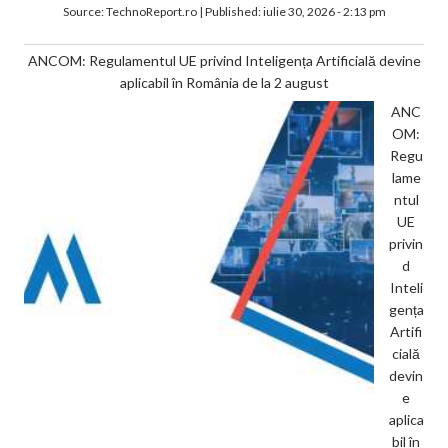
Source:
TechnoReport.ro
|
Published:
iulie 30, 2026 - 2:13 pm
ANCOM: Regulamentul UE privind Inteligența Artificială devine
aplicabil în România de la 2 august
ANC
OM:
Regu
lame
ntul
UE
privin
d
Inteli
gența
Artifi
cială
devin
e
aplica
bil în