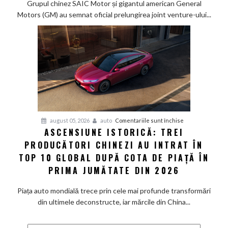
Grupul chinez SAIC Motor și gigantul american General
SAIC
Motors (GM) au semnat oficial prelungirea joint venture-ului...
și
General
Motors
își
extind
parteneriatul
din
China
cu
pentru
august 05, 2026
auto
Comentariile sunt închise
încă
ASCENSIUNE ISTORICĂ: TREI
Ascensiune
20
PRODUCĂTORI CHINEZI AU INTRAT ÎN
istorică:
de
Trei
TOP 10 GLOBAL DUPĂ COTA DE PIAȚĂ ÎN
ani,
producători
PRIMA JUMĂTATE DIN 2026
până
chinezi
în
au
Piața auto mondială trece prin cele mai profunde transformări
2047
intrat
din ultimele deconstructe, iar mărcile din China...
în
Top