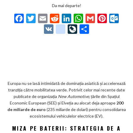
Da mai departe!
F
T
E
R
Li
W
G
Pi
O
ac
w
m
e
n
h
m
nt
ut
V
g
Li
P
e
itt
ai
d
ke
at
ai
er
lo
K
o
ve
ar
b
er
l
di
dI
s
l
es
o
o
Jo
ta
o
t
n
A
t
k.
gl
ur
je
o
p
co
e_
n
az
k
p
m
b
al
ă
o
Europa nu se lasă intimidată de dominația asiatică și accelerează
tranziția către mobilitatea verde. Potrivit celor mai recente date
o
publicate de organizația
New Automotive
, țările din Spațiul
k
Economic European (SEE) și Elveția au alocat deja aproape
200
de miliarde de euro
(235 miliarde de dolari) pentru consolidarea
m
ecosistemului vehiculelor electrice (EV).
ar
MIZA PE BATERII: STRATEGIA DE A