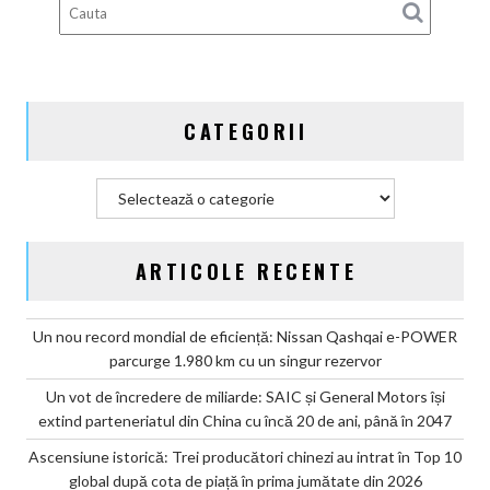
10
global
după
cota
de
CATEGORII
piață
în
prima
Categorii
jumătate
din
2026
ARTICOLE RECENTE
Un nou record mondial de eficiență: Nissan Qashqai e-POWER
parcurge 1.980 km cu un singur rezervor
Un vot de încredere de miliarde: SAIC și General Motors își
extind parteneriatul din China cu încă 20 de ani, până în 2047
Ascensiune istorică: Trei producători chinezi au intrat în Top 10
global după cota de piață în prima jumătate din 2026