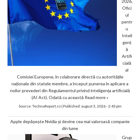
2026,
Ofici
ul
pentr
u
Inteli
genț
ă
Artifi
cială
al
Comisiei Europene, în colaborare directă cu autoritățile
naționale din statele membre, a început punerea în aplicare a
noilor prevederi din Regulamentul privind inteligența artificială
(AI Act). Odată cu această
Read more »
Source:
TechnoReport.ro
|
Published:
august 3, 2026 - 2:43 pm
Apple depășește Nvidia și devine cea mai valoroasă companie
din lume
Grup