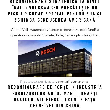
RECONFIGURARE STRATEGICĂ LA NIVEL
Reconfigurare
ÎNALT: VOLKSWAGEN PREGĂTEȘTE UN
strategică
la
PICK-UP CREAT SPECIAL PENTRU SUA ȘI
nivel
SCHIMBĂ CONDUCEREA AMERICANĂ
înalt:
Volkswagen
Grupul Volkswagen pregătește o reorganizare profundă a
pregătește
operațiunilor sale din Statele Unite, parte a planului global...
un
pick-
up
creat
special
pentru
SUA
și
pentru
august 10, 2026
auto
Comentariile sunt închise
schimbă
RECONFIGURARE DE FORȚE ÎN INDUSTRIA
Reconfigurare
conducerea
FURNIZORILOR AUTO: MARII GIGANȚI
de
americană
forțe
OCCIDENTALI PIERD TEREN ÎN FAȚA
în
OFENSIVEI DIN CHINA
industria