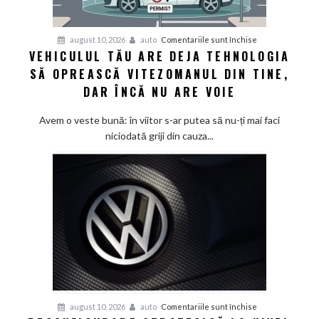
pentru
august 10, 2026
auto
Comentariile sunt închise
VEHICULUL TĂU ARE DEJA TEHNOLOGIA
Vehiculul
SĂ OPREASCĂ VITEZOMANUL DIN TINE,
tău
are
DAR ÎNCĂ NU ARE VOIE
deja
tehnologia
Avem o veste bună: în viitor s-ar putea să nu-ți mai faci
să
niciodată griji din cauza...
oprească
vitezomanul
din
tine,
dar
încă
nu
are
voie
pentru
august 10, 2026
auto
Comentariile sunt închise