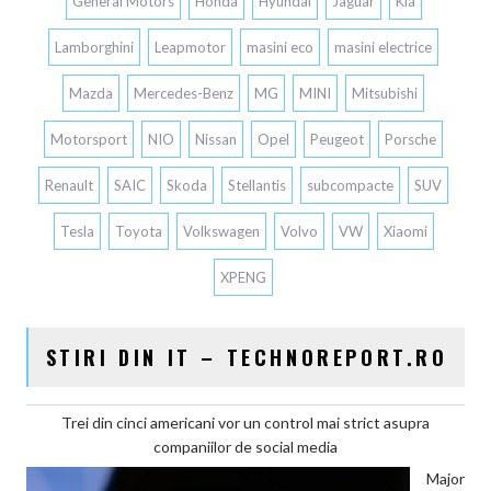
General Motors
Honda
Hyundai
Jaguar
Kia
Lamborghini
Leapmotor
masini eco
masini electrice
Mazda
Mercedes-Benz
MG
MINI
Mitsubishi
Motorsport
NIO
Nissan
Opel
Peugeot
Porsche
Renault
SAIC
Skoda
Stellantis
subcompacte
SUV
Tesla
Toyota
Volkswagen
Volvo
VW
Xiaomi
XPENG
STIRI DIN IT – TECHNOREPORT.RO
Trei din cinci americani vor un control mai strict asupra
companiilor de social media
Major