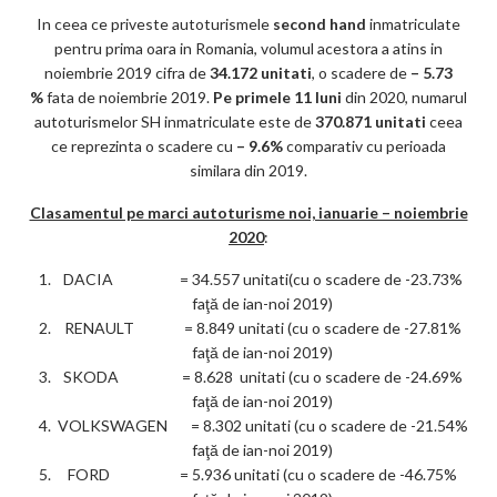
In ceea ce priveste autoturismele
second hand
inmatriculate
pentru prima oara in Romania, volumul acestora a atins in
noiembrie 2019 cifra de
34.172 unitati
, o scadere de
– 5.73
%
fata de noiembrie 2019.
Pe primele 11 luni
din 2020, numarul
autoturismelor SH inmatriculate este de
370.871 unitati
ceea
ce reprezinta o scadere cu
– 9.6%
comparativ cu perioada
similara din 2019.
Clasamentul pe marci autoturisme noi, ianuarie – noiembrie
2020
:
DACIA = 34.557 unitati(cu o scadere de -23.73%
faţă de ian-noi 2019)
RENAULT = 8.849 unitati (cu o scadere de -27.81%
faţă de ian-noi 2019)
SKODA = 8.628 unitati (cu o scadere de -24.69%
faţă de ian-noi 2019)
VOLKSWAGEN = 8.302 unitati (cu o scadere de -21.54%
faţă de ian-noi 2019)
FORD = 5.936 unitati (cu o scadere de -46.75%