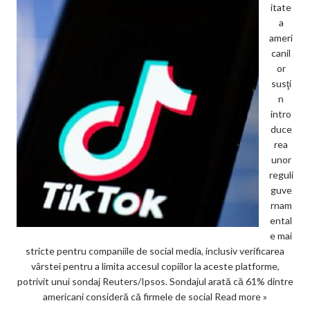
itate
a
ameri
canil
or
susţi
n
intro
duce
rea
unor
reguli
guve
rnam
ental
e mai
stricte pentru companiile de social media, inclusiv verificarea
vârstei pentru a limita accesul copiilor la aceste platforme,
potrivit unui sondaj Reuters/Ipsos. Sondajul arată că 61% dintre
americani consideră că firmele de social
Read more »