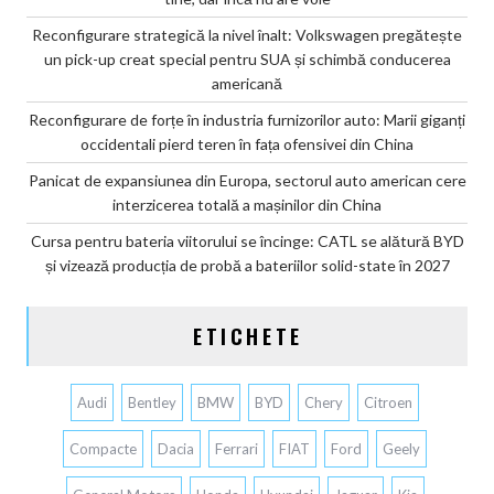
Reconfigurare strategică la nivel înalt: Volkswagen pregătește
un pick-up creat special pentru SUA și schimbă conducerea
americană
Reconfigurare de forțe în industria furnizorilor auto: Marii giganți
occidentali pierd teren în fața ofensivei din China
Panicat de expansiunea din Europa, sectorul auto american cere
interzicerea totală a mașinilor din China
Cursa pentru bateria viitorului se încinge: CATL se alătură BYD
și vizează producția de probă a bateriilor solid-state în 2027
ETICHETE
Audi
Bentley
BMW
BYD
Chery
Citroen
Compacte
Dacia
Ferrari
FIAT
Ford
Geely