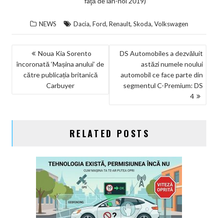
faţă de ian-noi 2019)
,
,
,
,
NEWS
Dacia
Ford
Renault
Skoda
Volkswagen
NAVIGARE
Noua Kia Sorento
DS Automobiles a dezvăluit
încoronată ‘Mașina anului’ de
astăzi numele noului
ÎN
către publicația britanică
automobil ce face parte din
ARTICOLE
Carbuyer
segmentul C-Premium: DS
4
RELATED POSTS