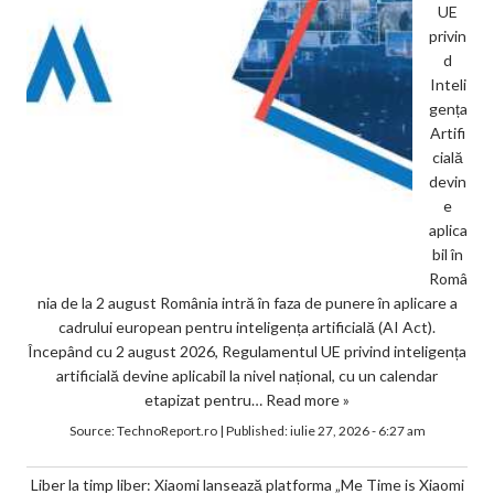
UE
privin
d
Inteli
gența
Artifi
cială
devin
e
aplica
bil în
Româ
nia de la 2 august România intră în faza de punere în aplicare a
cadrului european pentru inteligența artificială (AI Act).
Începând cu 2 august 2026, Regulamentul UE privind inteligența
artificială devine aplicabil la nivel național, cu un calendar
etapizat pentru…
Read more »
Source:
TechnoReport.ro
|
Published:
iulie 27, 2026 - 6:27 am
Liber la timp liber: Xiaomi lansează platforma „Me Time is Xiaomi