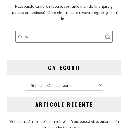
furnizorilor
Războaiele tarifare globale, costurile mari de finanțare și
auto:
tranziția anevoioasă către electrificare rescriu regulile jocului
Marii
în...
giganți
occidentali
pierd
teren
în
fața
ofensivei
CATEGORII
din
China
Categorii
ARTICOLE RECENTE
Vehiculul tău are deja tehnologia să oprească vitezomanul din
tine, dar încă nu are voie