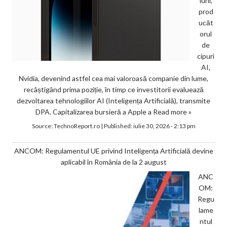
luni,
prod
ucăt
orul
de
cipuri
AI,
Nvidia, devenind astfel cea mai valoroasă companie din lume,
recâștigând prima poziție, în timp ce investitorii evaluează
dezvoltarea tehnologiilor AI (Inteligența Artificială), transmite
DPA. Capitalizarea bursieră a Apple a
Read more »
Source:
TechnoReport.ro
|
Published:
iulie 30, 2026 - 2:13 pm
ANCOM: Regulamentul UE privind Inteligența Artificială devine
aplicabil în România de la 2 august
ANC
OM:
Regu
lame
ntul