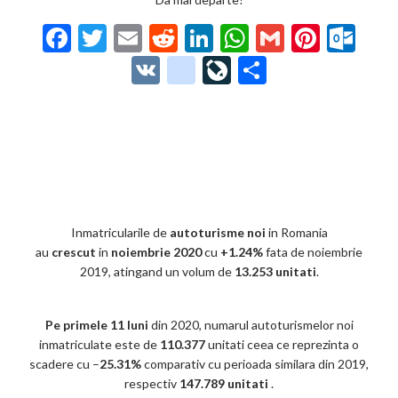
F
T
E
R
Li
W
G
Pi
O
ac
w
m
e
n
h
m
nt
ut
V
g
Li
P
e
itt
ai
d
ke
at
ai
er
lo
K
o
ve
ar
b
er
l
di
dI
s
l
es
o
o
Jo
ta
o
t
n
A
t
k.
gl
ur
je
o
p
co
e_
n
az
k
p
m
b
al
ă
o
Inmatricularile de
autoturisme noi
in Romania
au
crescut
in
noiembrie 2020
cu
+1.24%
fata de noiembrie
o
2019, atingand un volum de
13.253 unitati
.
k
m
Pe primele 11 luni
din 2020, numarul autoturismelor noi
inmatriculate este de
110.377
ar
unitati ceea ce reprezinta o
scadere cu –
25.31%
comparativ cu perioada similara din 2019,
ks
respectiv
147.789 unitati
.