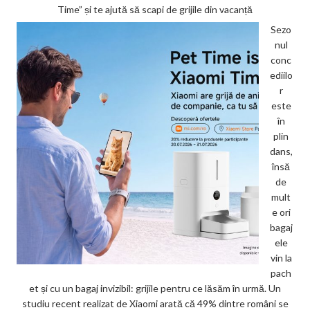
Time” și te ajută să scapi de grijile din vacanță
Sezo
nul
conc
ediilo
r
este
în
plin
dans,
însă
de
mult
e ori
bagaj
ele
vin la
pach
et și cu un bagaj invizibil: grijile pentru ce lăsăm în urmă. Un
studiu recent realizat de Xiaomi arată că 49% dintre români se