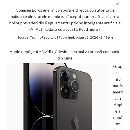
al
Comisiei Europene, în colaborare directă cu autoritățile
naționale din statele membre, a început punerea în aplicare a
noilor prevederi din Regulamentul privind inteligența artificială
(AI Act). Odată cu această
Read more »
Source:
TechnoReport.ro
|
Published:
august 3, 2026 - 2:43 pm
Apple depășește Nvidia și devine cea mai valoroasă companie
din lume
Grup
ul
infor
matic
ameri
can
Appl
e a
depă
șit,