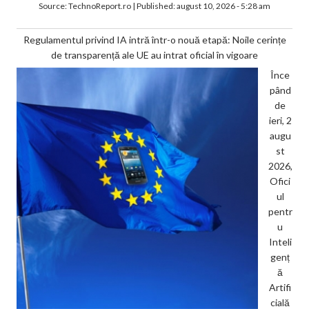
Source:
TechnoReport.ro
|
Published:
august 10, 2026 - 5:28 am
Regulamentul privind IA intră într-o nouă etapă: Noile cerințe
de transparență ale UE au intrat oficial în vigoare
Înce
pând
de
ieri, 2
augu
st
2026,
Ofici
ul
pentr
u
Inteli
genț
ă
Artifi
cială