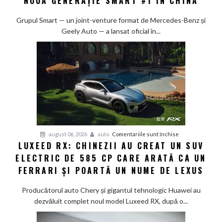
NOUA GENERAȚIE SMART #1 ÎN CHINA
10%
la
Grupul Smart — un joint-venture format de Mercedes-Benz și
80%
Geely Auto — a lansat oficial în...
în
doar
12
minute:
Smart
lansează
noua
generație
Smart
pentru
august 06, 2026
auto
Comentariile sunt închise
#1
LUXEED RX: CHINEZII AU CREAT UN SUV
Luxeed
în
ELECTRIC DE 585 CP CARE ARATĂ CA UN
RX:
China
Chinezii
FERRARI ȘI POARTĂ UN NUME DE LEXUS
au
creat
Producătorul auto Chery și gigantul tehnologic Huawei au
un
dezvăluit complet noul model Luxeed RX, după o...
SUV
electric