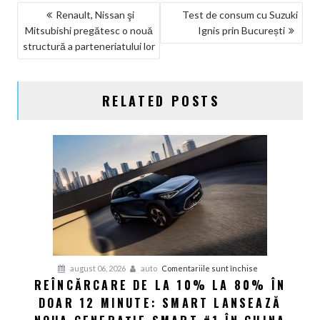
NAVIGARE
Renault, Nissan şi
Test de consum cu Suzuki
Mitsubishi pregătesc o nouă
Ignis prin București
ÎN
structură a parteneriatului lor
ARTICOLE
RELATED POSTS
pentru
august 06, 2026
auto
Comentariile sunt închise
REÎNCĂRCARE DE LA 10% LA 80% ÎN
Reîncărcare
DOAR 12 MINUTE: SMART LANSEAZĂ
de
la