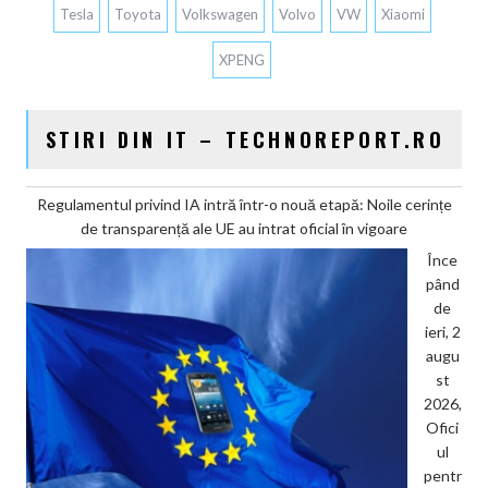
Tesla
Toyota
Volkswagen
Volvo
VW
Xiaomi
XPENG
STIRI DIN IT – TECHNOREPORT.RO
Regulamentul privind IA intră într-o nouă etapă: Noile cerințe
de transparență ale UE au intrat oficial în vigoare
Înce
pând
de
ieri, 2
augu
st
2026,
Ofici
ul
pentr