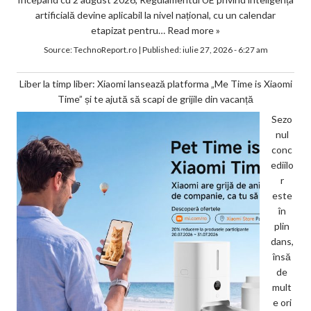
artificială devine aplicabil la nivel național, cu un calendar
etapizat pentru…
Read more »
Source:
TechnoReport.ro
|
Published:
iulie 27, 2026 - 6:27 am
Liber la timp liber: Xiaomi lansează platforma „Me Time is Xiaomi
Time” și te ajută să scapi de grijile din vacanță
Sezo
nul
conc
ediilo
r
este
în
plin
dans,
însă
de
mult
e ori