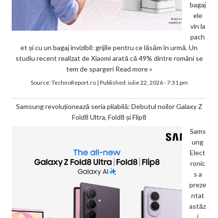
bagaj
ele
vin la
pach
et și cu un bagaj invizibil: grijile pentru ce lăsăm în urmă. Un
studiu recent realizat de Xiaomi arată că 49% dintre români se
tem de spargeri
Read more »
Source:
TechnoReport.ro
|
Published:
iulie 22, 2026 - 7:31 pm
Samsung revoluționează seria pliabilă: Debutul noilor Galaxy Z
Fold8 Ultra, Fold8 și Flip8
Sams
ung
Elect
ronic
s a
preze
ntat
astăz
i