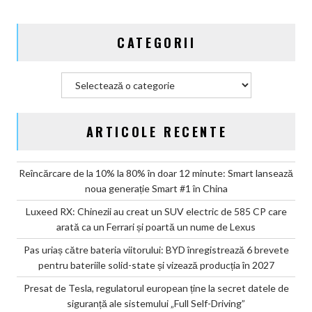
state
și
CATEGORII
vizează
producția
în
Categorii
2027
ARTICOLE RECENTE
Reîncărcare de la 10% la 80% în doar 12 minute: Smart lansează
noua generație Smart #1 în China
Luxeed RX: Chinezii au creat un SUV electric de 585 CP care
arată ca un Ferrari și poartă un nume de Lexus
Pas uriaș către bateria viitorului: BYD înregistrează 6 brevete
pentru bateriile solid-state și vizează producția în 2027
Presat de Tesla, regulatorul european ține la secret datele de
siguranță ale sistemului „Full Self-Driving”