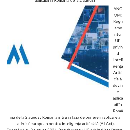
aplicabil în România de la 2 august
ANC
OM:
Regu
lame
ntul
UE
privin
d
Inteli
gența
Artifi
cială
devin
e
aplica
bil în
Româ
nia de la 2 august România intră în faza de punere în aplicare a
cadrului european pentru inteligența artificială (AI Act).
Începând cu 2 august 2026, Regulamentul UE privind inteligența