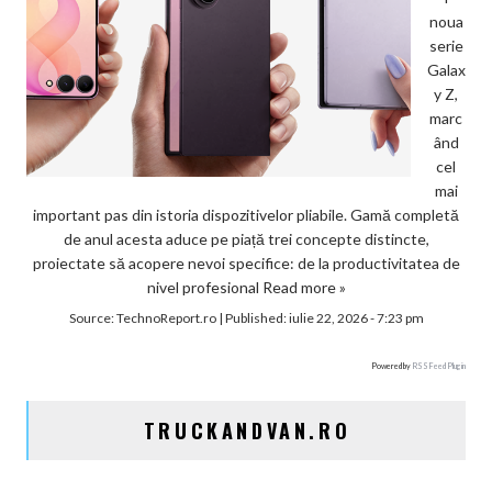
noua
serie
Galax
y Z,
marc
ând
cel
mai
important pas din istoria dispozitivelor pliabile. Gamă completă
de anul acesta aduce pe piață trei concepte distincte,
proiectate să acopere nevoi specifice: de la productivitatea de
nivel profesional
Read more »
Source:
TechnoReport.ro
|
Published:
iulie 22, 2026 - 7:23 pm
Powered by
RSS Feed Plugin
TRUCKANDVAN.RO