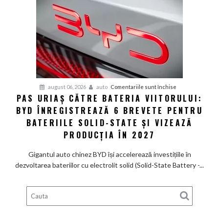
de
585
CP
care
arată
ca
un
Ferrari
pentru
august 06, 2026
auto
Comentariile sunt închise
PAS URIAȘ CĂTRE BATERIA VIITORULUI:
și
Pas
poartă
BYD ÎNREGISTREAZĂ 6 BREVETE PENTRU
uriaș
un
către
BATERIILE SOLID-STATE ȘI VIZEAZĂ
nume
bateria
PRODUCȚIA ÎN 2027
de
viitorului:
Lexus
BYD
Gigantul auto chinez BYD își accelerează investițiile în
înregistrează
dezvoltarea bateriilor cu electrolit solid (Solid-State Battery -...
6
brevete
pentru
bateriile
solid-