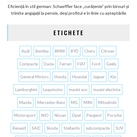
Eficiență în stil german: Schaeffler face „curățenie” prin birouri și
trimite angajații la pensie, deși profitul e în linie cu așteptările
ETICHETE
Audi
Bentley
BMW
BYD
Chery
Citroen
Compacte
Dacia
Ferrari
FIAT
Ford
Geely
General Motors
Honda
Hyundai
Jaguar
Kia
Lamborghini
Leapmotor
masini eco
masini electrice
Mazda
Mercedes-Benz
MG
MINI
Mitsubishi
Motorsport
NIO
Nissan
Opel
Peugeot
Porsche
Renault
SAIC
Skoda
Stellantis
subcompacte
SUV