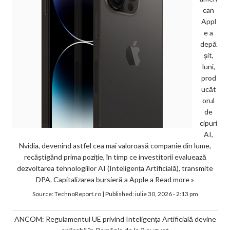
can
Appl
e a
depă
șit,
luni,
prod
ucăt
orul
de
cipuri
AI,
Nvidia, devenind astfel cea mai valoroasă companie din lume,
recâștigând prima poziție, în timp ce investitorii evaluează
dezvoltarea tehnologiilor AI (Inteligența Artificială), transmite
DPA. Capitalizarea bursieră a Apple a
Read more »
Source:
TechnoReport.ro
|
Published:
iulie 30, 2026 - 2:13 pm
ANCOM: Regulamentul UE privind Inteligența Artificială devine