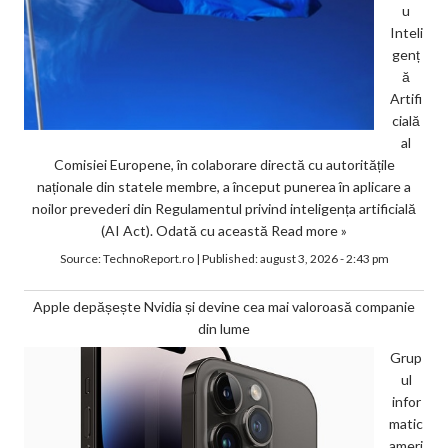
u
Inteli
genț
ă
Artifi
cială
al
Comisiei Europene, în colaborare directă cu autoritățile
naționale din statele membre, a început punerea în aplicare a
noilor prevederi din Regulamentul privind inteligența artificială
(AI Act). Odată cu această
Read more »
Source:
TechnoReport.ro
|
Published:
august 3, 2026 - 2:43 pm
Apple depășește Nvidia și devine cea mai valoroasă companie
din lume
Grup
ul
infor
matic
ameri