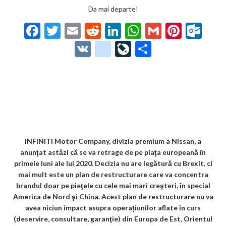
Da mai departe!
F
T
E
R
Li
W
G
Pi
O
ac
w
m
e
n
h
m
nt
ut
V
g
Li
P
e
itt
ai
d
ke
at
ai
er
lo
K
o
ve
ar
b
er
l
di
dI
s
l
es
o
o
Jo
ta
o
t
n
A
t
k.
gl
ur
je
o
p
co
e_
n
az
k
p
m
b
al
ă
o
INFINITI Motor Company, divizia premium a Nissan, a
anunțat astăzi că se va retrage de pe piața europeană în
o
primele luni ale lui 2020. Decizia nu are legătură cu Brexit, ci
k
mai mult este un plan de restructurare care va concentra
brandul doar pe pieţele cu cele mai mari creşteri, în special
m
America de Nord şi China. Acest plan de restructurare nu va
ar
avea niciun impact asupra operațiunilor aflate în curs
(deservire, consultare, garanţie) din Europa de Est, Orientul