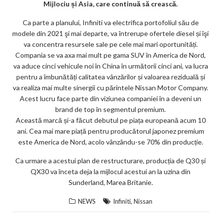
ks
Mijlociu și Asia, care continuă să crească.
Ca parte a planului, Infiniti va electrifica portofoliul său de
modele din 2021 şi mai departe, va întrerupe ofertele diesel și îşi
va concentra resursele sale pe cele mai mari oportunități.
Compania se va axa mai mult pe gama SUV în America de Nord,
va aduce cinci vehicule noi în China în următorii cinci ani, va lucra
pentru a îmbunătăți calitatea vânzărilor și valoarea reziduală și
va realiza mai multe sinergii cu părintele Nissan Motor Company.
Acest lucru face parte din viziunea companiei în a deveni un
brand de top în segmentul premium.
Această marcă și-a făcut debutul pe piața europeană acum 10
ani. Cea mai mare piață pentru producătorul japonez premium
este America de Nord, acolo vânzându-se 70% din producție.
Ca urmare a acestui plan de restructurare, producția de Q30 și
QX30 va înceta deja la mijlocul acestui an la uzina din
Sunderland, Marea Britanie.
,
NEWS
Infiniti
Nissan