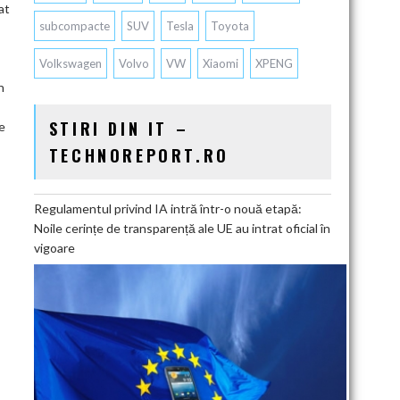
at
subcompacte
SUV
Tesla
Toyota
Volkswagen
Volvo
VW
Xiaomi
XPENG
n
STIRI DIN IT –
e
TECHNOREPORT.RO
Regulamentul privind IA intră într-o nouă etapă:
Noile cerințe de transparență ale UE au intrat oficial în
vigoare