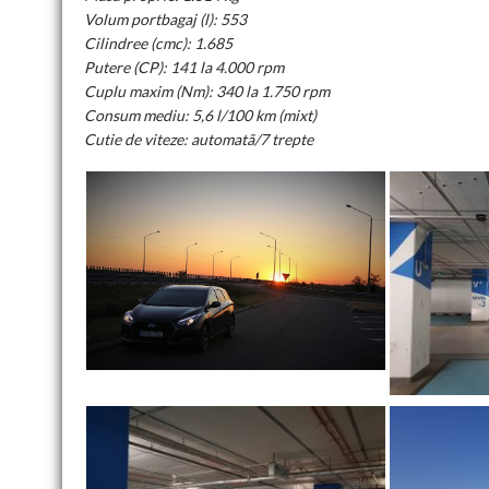
Volum portbagaj (l): 553
Cilindree (cmc): 1.685
Putere (CP): 141 la 4.000 rpm
Cuplu maxim (Nm): 340 la 1.750 rpm
Consum mediu: 5,6 l/100 km (mixt)
Cutie de viteze: automatã/7 trepte