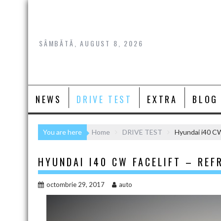
Skip
to
content
SÂMBĂTĂ, AUGUST 8, 2026
NEWS
DRIVE TEST
EXTRA
BLOG
You are here
Home
DRIVE TEST
Hyundai i40 CW
HYUNDAI I40 CW FACELIFT – REF
octombrie 29, 2017
auto