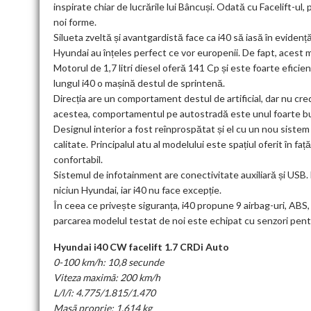
inspirate chiar de lucrările lui Bâncuși. Odată cu Facelift-ul, 
noi forme.
Silueta zveltă și avantgardistă face ca i40 să iasă în evidență.
Hyundai au înțeles perfect ce vor europenii. De fapt, acest 
Motorul de 1,7 litri diesel oferă 141 Cp și este foarte eficie
lungul i40 o mașină destul de sprintenă.
Direcția are un comportament destul de artificial, dar nu c
acestea, comportamentul pe autostradă este unul foarte bun,
Designul interior a fost reînprospătat și el cu un nou siste
calitate. Principalul atu al modelului este spațiul oferit în 
confortabil.
Sistemul de infotainment are conectivitate auxiliară și USB
niciun Hyundai, iar i40 nu face excepție.
În ceea ce privește siguranța, i40 propune 9 airbag-uri, ABS, 
parcarea modelul testat de noi este echipat cu senzori pent
Hyundai i40 CW facelift 1.7 CRDi Auto
0-100 km/h: 10,8 secunde
Viteza maximã: 200 km/h
L/l/î: 4.775/1.815/1.470
Masã proprie: 1.614 kg