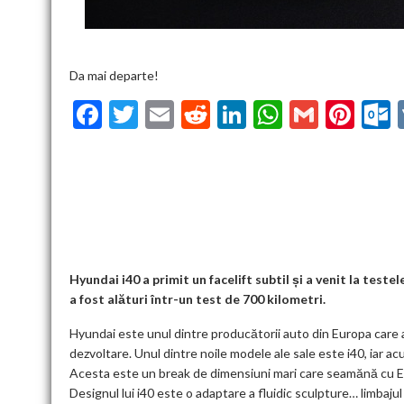
Da mai departe!
F
T
E
R
Li
W
G
Pi
ac
w
m
e
n
h
m
nt
u
e
itt
ai
d
ke
at
ai
er
l
b
er
l
di
dI
s
l
es
o
t
n
A
t
k
o
p
k
p
Hyundai i40 a primit un facelift subtil și a venit la tes
a fost alături într-un test de 700 kilometri.
Hyundai este unul dintre producătorii auto din Europa care a
dezvoltare. Unul dintre noile modele ale sale este i40, iar a
Acesta este un break de dimensiuni mari care seamănă cu Ela
Designul lui i40 este o adaptare a fluidic sculpture… limbajul