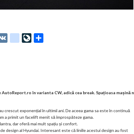
O
V
g
Li
P
t
K
o
ve
ar
o
o
Jo
ta
o
gl
ur
je
.
e_
n
az
co
b
al
ă
m
o
tele AutoReport.ro în varianta CW, adică cea break. Spațioasa mașină 
o
u crescut exponențial în ultimii ani. De aceea gama sa este în continuă
k
cum a primit un facelift menit să împrospăteze gama.
m
ntra, dar oferă mai mult spațiu și confort.
 de design al Hyundai. Interesant este că liniile acestui design au fost
ar