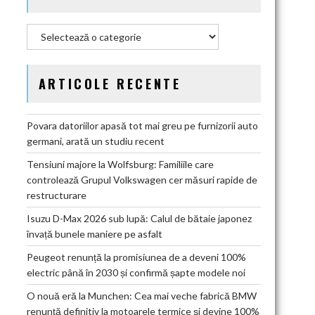
Categorii
ARTICOLE RECENTE
Povara datoriilor apasă tot mai greu pe furnizorii auto
germani, arată un studiu recent
Tensiuni majore la Wolfsburg: Familiile care
controlează Grupul Volkswagen cer măsuri rapide de
restructurare
Isuzu D-Max 2026 sub lupă: Calul de bătaie japonez
învață bunele maniere pe asfalt
Peugeot renunță la promisiunea de a deveni 100%
electric până în 2030 și confirmă șapte modele noi
O nouă eră la Munchen: Cea mai veche fabrică BMW
renunță definitiv la motoarele termice și devine 100%