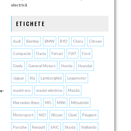
electrică
ETICHETE
Audi
Bentley
BMW
BYD
Chery
Citroen
Compacte
Dacia
Ferrari
FIAT
Ford
Geely
General Motors
Honda
Hyundai
Jaguar
Kia
Lamborghini
Leapmotor
ne-
masini eco
masini electrice
Mazda
Mercedes-Benz
MG
MINI
Mitsubishi
Motorsport
NIO
Nissan
Opel
Peugeot
Porsche
Renault
SAIC
Skoda
Stellantis