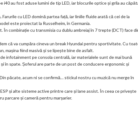
pe i40 au fost aduse lumini de tip LED, iar blocurile optice și grila au căpăt
ks
 Farurile cu LED domină partea față, iar liniile fluide arată că cei de la
model este proiectat la Russelheim, în Germania.
nt. În combinație cu transmisia cu dublu ambreiaj în 7 trepte (DCT) face di
redem că va cumpăra cineva un break Hyundai pentru sportivitate. Cu toat
 mașina fiind masivă și se lipește bine de asfalt.
m de infotainment pe consola centrală, iar materialele sunt de mai bună
față și în spate. Șoferul are parte de un post de conducere ergonomic și
. Din păcate, acum ni se confirmă… stickul nostru cu muzică nu merge în
ESP și alte sisteme active printre care și lane assist. În ceea ce privește
ru parcare și cameră pentru marșarier.