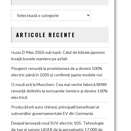
Categorii
ARTICOLE RECENTE
Isuzu D-Max 2026 sub lupă: Calul de bătaie japonez
învață bunele maniere pe asfalt
Peugeot renunță la promisiunea de a deveni 100%
electric până în 2030 și confirmă șapte modele noi
O nouă eră la Munchen: Cea mai veche fabrică BMW
renunță definitiv la motoarele termice și devine 100%
electrică
Producătorii auto chinezi, principalii beneficiari ai
subvenților guvernamentale EV din Germania
Deepal lansează noul SUV electric S05: Tehnologie
de top și senzor LiDAR de la aproximativ 17.000 de