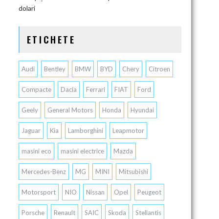
dolari
ETICHETE
Audi
Bentley
BMW
BYD
Chery
Citroen
Compacte
Dacia
Ferrari
FIAT
Ford
Geely
General Motors
Honda
Hyundai
Jaguar
Kia
Lamborghini
Leapmotor
masini eco
masini electrice
Mazda
Mercedes-Benz
MG
MINI
Mitsubishi
Motorsport
NIO
Nissan
Opel
Peugeot
Porsche
Renault
SAIC
Skoda
Stellantis