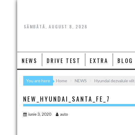
Skip
to
content
SÂMBĂTĂ, AUGUST 8, 2026
NEWS
DRIVE TEST
EXTRA
BLOG
You are here
Home
NEWS
Hyundai dezvaluie vii
NEW_HYUNDAI_SANTA_FE_7
iunie 3, 2020
auto