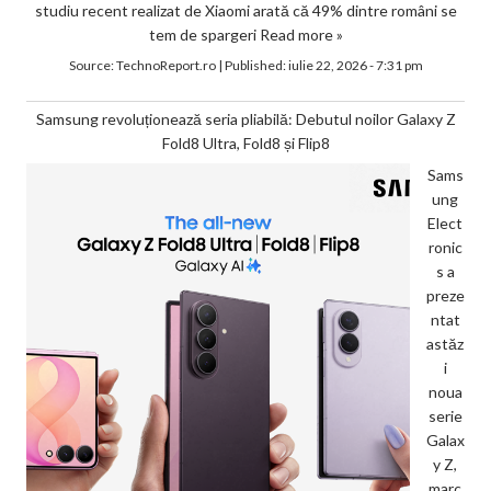
studiu recent realizat de Xiaomi arată că 49% dintre români se
tem de spargeri
Read more »
Source:
TechnoReport.ro
|
Published:
iulie 22, 2026 - 7:31 pm
Samsung revoluționează seria pliabilă: Debutul noilor Galaxy Z
Fold8 Ultra, Fold8 și Flip8
Sams
ung
Elect
ronic
s a
preze
ntat
astăz
i
noua
serie
Galax
y Z,
marc