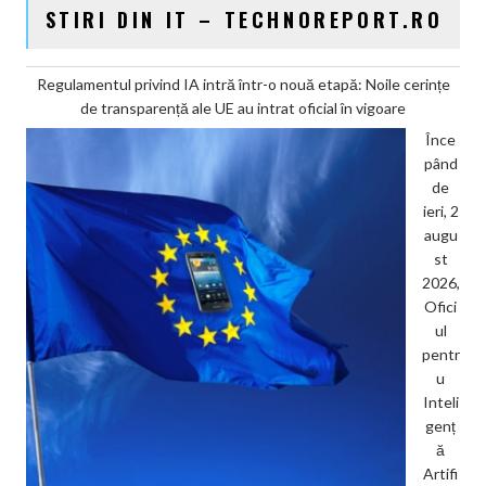
STIRI DIN IT – TECHNOREPORT.RO
Regulamentul privind IA intră într-o nouă etapă: Noile cerințe
de transparență ale UE au intrat oficial în vigoare
Înce
pând
de
ieri, 2
augu
st
2026,
Ofici
ul
pentr
u
Inteli
genț
ă
Artifi