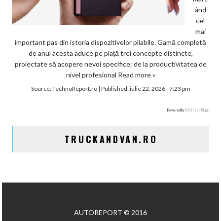
ând
cel
mai
important pas din istoria dispozitivelor pliabile. Gamă completă
de anul acesta aduce pe piață trei concepte distincte,
proiectate să acopere nevoi specifice: de la productivitatea de
nivel profesional
Read more »
Source:
TechnoReport.ro
|
Published:
iulie 22, 2026 - 7:23 pm
Powered by
RSS Feed Plugin
TRUCKANDVAN.RO
AUTOREPORT © 2016