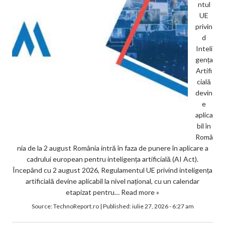
ntul
UE
privin
d
Inteli
gența
Artifi
cială
devin
e
aplica
bil în
Româ
nia de la 2 august România intră în faza de punere în aplicare a
cadrului european pentru inteligența artificială (AI Act).
Începând cu 2 august 2026, Regulamentul UE privind inteligența
artificială devine aplicabil la nivel național, cu un calendar
etapizat pentru…
Read more »
Source:
TechnoReport.ro
|
Published:
iulie 27, 2026 - 6:27 am