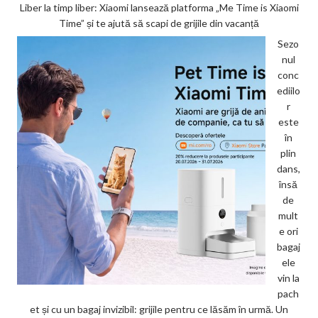
Liber la timp liber: Xiaomi lansează platforma „Me Time is Xiaomi
Time” și te ajută să scapi de grijile din vacanță
Sezo
nul
conc
ediilo
r
este
în
plin
dans,
însă
de
mult
e ori
bagaj
ele
vin la
pach
et și cu un bagaj invizibil: grijile pentru ce lăsăm în urmă. Un