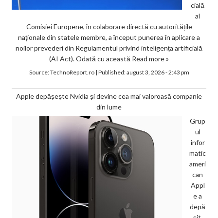
cială
al
Comisiei Europene, în colaborare directă cu autoritățile
naționale din statele membre, a început punerea în aplicare a
noilor prevederi din Regulamentul privind inteligența artificială
(AI Act). Odată cu această
Read more »
Source:
TechnoReport.ro
|
Published:
august 3, 2026 - 2:43 pm
Apple depășește Nvidia și devine cea mai valoroasă companie
din lume
Grup
ul
infor
matic
ameri
can
Appl
e a
depă
șit,