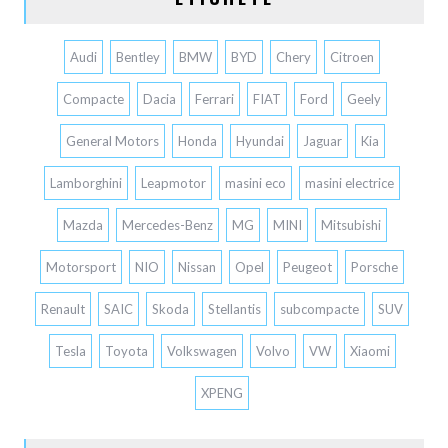
Audi
Bentley
BMW
BYD
Chery
Citroen
Compacte
Dacia
Ferrari
FIAT
Ford
Geely
General Motors
Honda
Hyundai
Jaguar
Kia
Lamborghini
Leapmotor
masini eco
masini electrice
Mazda
Mercedes-Benz
MG
MINI
Mitsubishi
Motorsport
NIO
Nissan
Opel
Peugeot
Porsche
Renault
SAIC
Skoda
Stellantis
subcompacte
SUV
Tesla
Toyota
Volkswagen
Volvo
VW
Xiaomi
XPENG