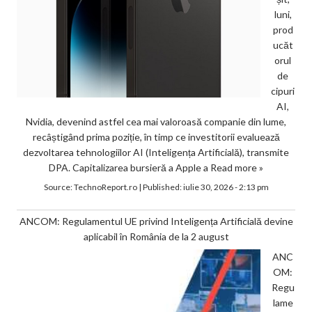
luni,
prod
ucăt
orul
de
cipuri
AI,
Nvidia, devenind astfel cea mai valoroasă companie din lume,
recâștigând prima poziție, în timp ce investitorii evaluează
dezvoltarea tehnologiilor AI (Inteligența Artificială), transmite
DPA. Capitalizarea bursieră a Apple a
Read more »
Source:
TechnoReport.ro
|
Published:
iulie 30, 2026 - 2:13 pm
ANCOM: Regulamentul UE privind Inteligența Artificială devine
aplicabil în România de la 2 august
ANC
OM:
Regu
lame