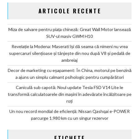
ARTICOLE RECENTE
Miza de salvare pentru piața chineză: Great Wall Motor lansează
SUV-ul masiv GWM H10
Revelație la Modena: Maserati își dă seama că nimeni nu vrea
supercaruri silențioase și tânjește din nou după V8 și pedală de
ambreiaj
Decor de marketing cu eșapament: În China, motorul pe benzină
a ajuns un simplu calmant psihologic pentru cumpărători
Caniculă sub capotă: Noul update Tesla FSD V14 Lite le
transformă calculatoarele din mașini în adevărate încălzitoare pe
roți
Un nou record mondial de eficiență: Nissan Qashqai e-POWER
parcurge 1.980 km cu un singur rezervor
ETICHETE