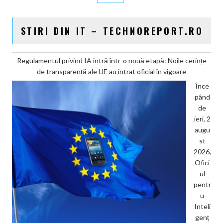
STIRI DIN IT – TECHNOREPORT.RO
Regulamentul privind IA intră într-o nouă etapă: Noile cerințe
de transparență ale UE au intrat oficial în vigoare
Înce
pând
de
ieri, 2
augu
st
2026,
Ofici
ul
pentr
u
Inteli
genț