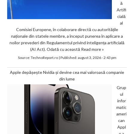
ă
Artifi
cială
al
Comisiei Europene, în colaborare directă cu autoritățile
naționale din statele membre, a început punerea în aplicare a
noilor prevederi din Regulamentul privind inteligența artificială
(AI Act). Odată cu această
Read more »
Source:
TechnoReport.ro
|
Published:
august 3, 2026 - 2:43 pm
Apple depășește Nvidia și devine cea mai valoroasă companie
din lume
Grup
ul
infor
matic
ameri
can
Appl
e a