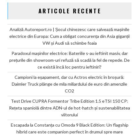
ARTICOLE RECENTE
Analiză Autoreport.ro | Șocul chinezesc care salvează mașinile
electrice din Europa: Cum a obligat concurența din Asia giganții
VW și Audi să schimbe foaia
Paradoxul mașinilor electrice: Bateriile s-au ieftinit masiv, dar
prețurile din showroom-uri refuză să scadă la fel de repede. De
ce există încă loc pentru ieftiniri?
Campioni la eșapament, dar cu Actros electric în broșură:
Daimler Truck plânge de mila miliardului de euro din amenzile
CO2
Test Drive CUPRA Formentor Tribe Edition 1.5 eTSI 150 CP:
Rețeta spaniolă dintre ADN-ul de hot-hatch și sustenabilitatea
viitorului
Escapada la Constanța cu Omoda 9 Black Edition: Un flagship
hibrid care este companion perfect în drumul spre mare