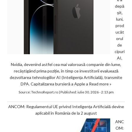
depă
șit,
luni,
prod
ucăt
orul
de
cipuri
AI,
Nvidia, devenind astfel cea mai valoroasă companie din lume,
recâștigând prima poziție, în timp ce investitorii evaluează
dezvoltarea tehnologiilor AI (Inteligența Artificială), transmite
DPA. Capitalizarea bursieră a Apple a
Read more »
Source:
TechnoReport.ro
|
Published:
iulie 30, 2026 - 2:13 pm
ANCOM: Regulamentul UE privind Inteligența Artificială devine
aplicabil în România de la 2 august
ANC
OM: