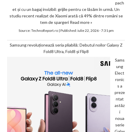
pach
et și cu un bagaj invizibil: grijile pentru ce lăsăm în urmă. Un
studiu recent realizat de Xiaomi arată că 49% dintre români se
tem de spargeri
Read more »
Source:
TechnoReport.ro
|
Published:
iulie 22, 2026 - 7:31 pm
Samsung revoluționează seria pliabilă: Debutul noilor Galaxy Z
Fold8 Ultra, Fold8 și Flip8
Sams
ung
Elect
ronic
s a
preze
ntat
astăz
i
noua
serie
Galax