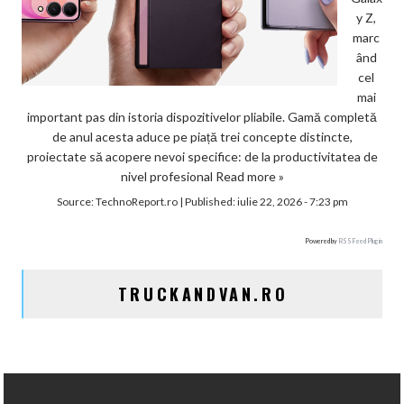
y Z,
marc
ând
cel
mai
important pas din istoria dispozitivelor pliabile. Gamă completă
de anul acesta aduce pe piață trei concepte distincte,
proiectate să acopere nevoi specifice: de la productivitatea de
nivel profesional
Read more »
Source:
TechnoReport.ro
|
Published:
iulie 22, 2026 - 7:23 pm
Powered by
RSS Feed Plugin
TRUCKANDVAN.RO