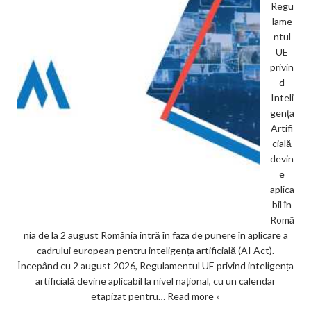
Regu
lame
ntul
UE
privin
d
Inteli
gența
Artifi
cială
devin
e
aplica
bil în
Româ
nia de la 2 august România intră în faza de punere în aplicare a
cadrului european pentru inteligența artificială (AI Act).
Începând cu 2 august 2026, Regulamentul UE privind inteligența
artificială devine aplicabil la nivel național, cu un calendar
etapizat pentru…
Read more »