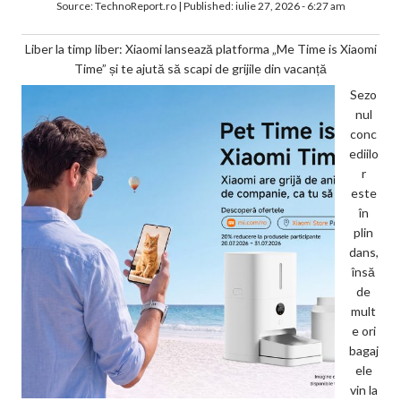
Source:
TechnoReport.ro
|
Published:
iulie 27, 2026 - 6:27 am
Liber la timp liber: Xiaomi lansează platforma „Me Time is Xiaomi
Time” și te ajută să scapi de grijile din vacanță
Sezo
nul
conc
ediilo
r
este
în
plin
dans,
însă
de
mult
e ori
bagaj
ele
vin la