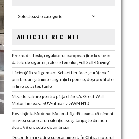
Categorii
ARTICOLE RECENTE
Presat de Tesla, regulatorul european ține la secret
datele de siguranță ale sistemului „Full Self-Driving”
Eficiență în stil german: Schaeffler face „curățenie”
prin birouri și trimite angajații la pensie, deși profitul e
în linie cu așteptările
Miza de salvare pentru piața chineză: Great Wall
Motor lansează SUV-ul masiv GWM H10
Revelație la Modena: Maserati își dă seama că nimeni
nu vrea supercaruri silențioase și tânjește din nou
după V8 și pedală de ambreiaj
Decor de marketing cu eșapament: În China, motorul