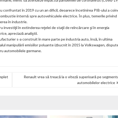
germane, menit să atenueze impactul pandemiei de coronavirus (Covid-19)
onfruntat în 2019 cu un an dificil, deoarece încetinirea PIB-ului a coin
ombustie internă spre autovehiculele electrice. În plus, temerile privind
erea în industrie.
nvestiţii în extinderea reţelei de staţii de reîncărcare şi în energia
ce, apreciază analiştii.
cturier s-a construit în mare parte pe industria auto, însă, în ultima
dalul manipulării emisiilor poluante izbucnit în 2015 la Volkswagen, disput
tru automobilele germane.
mplet
Renault vrea să treacă la o viteză superioară pe segment
automobilelor electrice