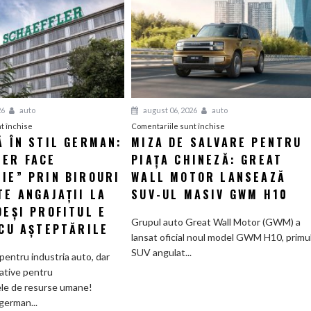
26
auto
august 06, 2026
auto
pentru
pentru
t închise
Comentariile sunt închise
Ă ÎN STIL GERMAN:
MIZA DE SALVARE PENTRU
Eficiență
Miza
LER FACE
în
PIAȚA CHINEZĂ: GREAT
de
stil
salvare
IE” PRIN BIROURI
WALL MOTOR LANSEAZĂ
german:
pentru
TE ANGAJAȚII LA
SUV-UL MASIV GWM H10
Schaeffler
piața
DEȘI PROFITUL E
face
chineză:
Grupul auto Great Wall Motor (GWM) a
 CU AȘTEPTĂRILE
„curățenie”
Great
lansat oficial noul model GWM H10, primu
prin
Wall
SUV angulat...
pentru industria auto, dar
birouri
Motor
ative pentru
și
lansează
le de resurse umane!
trimite
SUV-
german...
angajații
ul