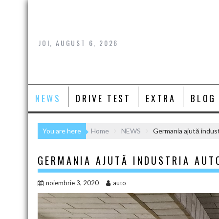
Skip
to
content
JOI, AUGUST 6, 2026
NEWS
DRIVE TEST
EXTRA
BLOG
You are here
Home
NEWS
Germania ajută indust
GERMANIA AJUTĂ INDUSTRIA AUT
noiembrie 3, 2020
auto