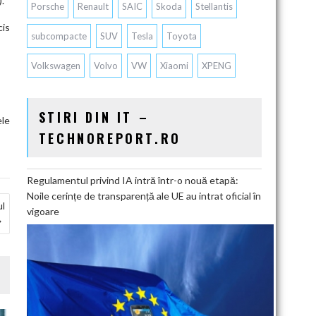
.
Porsche
Renault
SAIC
Skoda
Stellantis
cis
subcompacte
SUV
Tesla
Toyota
Volkswagen
Volvo
VW
Xiaomi
XPENG
STIRI DIN IT –
ele
TECHNOREPORT.RO
Regulamentul privind IA intră într-o nouă etapă:
Noile cerințe de transparență ale UE au intrat oficial în
ul
vigoare