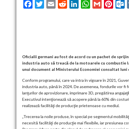
F
T
E
R
Li
W
G
Pi
ac
w
m
e
n
h
m
nt
u
e
itt
ai
d
ke
at
ai
er
l
b
er
l
di
dI
s
l
es
o
t
n
A
t
k
o
p
k
p
Oficialii germani au fost de acord cu un pachet de spriji
industria auto să treacă de la motoarele cu combustie l
unui document al Ministerului Economiei consultat luni 
Conform programului, care va intra în vigoare în 2021, Guvern
industria auto, până în 2024. De asemenea, fondurile vor fi f
lanţurilor de aprovizionare, imprimare 3D, pregătirea angajaţil
Executivul intenţionează să acopere până la 60% din costurile
realizează facilităţi de producţie prietenoase cu mediul.
„Trecerea la noile produse, în special pe segmentul mobilităţi
necesită facilităţi de producţie mai flexibile, iar presiunea 