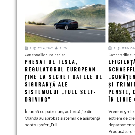
august 06, 2026
auto
august 06, 20
pentru
Comentariile sunt închise
Comentariile sun
PRESAT DE TESLA,
EFICIENȚ
Presat
REGULATORUL EUROPEAN
de
SCHAEFF
Tesla,
ȚINE LA SECRET DATELE DE
„CURĂȚEN
regulatorul
SIGURANȚĂ ALE
ȘI TRIMI
european
SISTEMULUI „FULL SELF-
PENSIE, 
ține
DRIVING”
ÎN LINIE
la
secret
În urmă cu patru luni, autoritățile din
Vremuri grele 
datele
Olanda au aprobat sistemul de asistență
extrem de cre
de
pentru șofer „Full...
departamente
siguranță
Producătorul 
ale