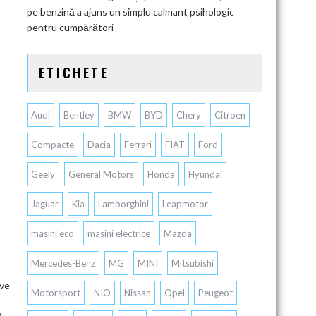
pe benzină a ajuns un simplu calmant psihologic
pentru cumpărători
ETICHETE
Audi
Bentley
BMW
BYD
Chery
Citroen
Compacte
Dacia
Ferrari
FIAT
Ford
Geely
General Motors
Honda
Hyundai
Jaguar
Kia
Lamborghini
Leapmotor
masini eco
masini electrice
Mazda
Mercedes-Benz
MG
MINI
Mitsubishi
ive
Motorsport
NIO
Nissan
Opel
Peugeot