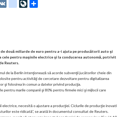
O
V
g
Li
P
t
K
o
ve
ar
o
o
Jo
ta
o
gl
ur
je
.
e_
n
az
co
b
al
ă
m
o
n de două miliarde de euro pentru a-i ajuta pe producătorii auto şi
a cele pentru maşinile electrice şi la conducerea autonomă, potrivit
o
de Reuters.
k
ul de la Berlin intenţionează să acorde subvenţii jucătorilor cheie din
m
olosite pentru activităţi de cercetare dezvoltare pentru digitalizarea
or şi folosirea în comun a datelor privind producţia.
ar
 pentru marile companii şi 80% pentru firmele mici şi mijlocii care
ks
i electrice, necesită o ajustare a producţiei. Ciclurile de producţie inovat
costurilor este ridicată”, se arată în documentul consultat de Reuters.