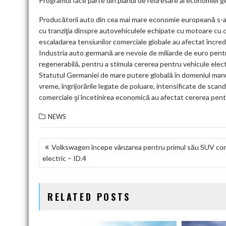
Programul face parte din planul de redresare al economiei 
Producătorii auto din cea mai mare economie europeană s-au c
cu tranziţia dinspre autovehiculele echipate cu motoare cu c
escaladarea tensiunilor comerciale globale au afectat încred
Industria auto germană are nevoie de miliarde de euro pentru i
regenerabilă, pentru a stimula cererea pentru vehicule electri
Statutul Germaniei de mare putere globală în domeniul manufa
vreme, îngrijorările legate de poluare, intensificate de scan
comerciale şi încetinirea economică au afectat cererea pen
NEWS
NAVIGARE
Volkswagen începe vânzarea pentru primul său SUV co
electric – ID.4
ÎN
ARTICOLE
RELATED POSTS