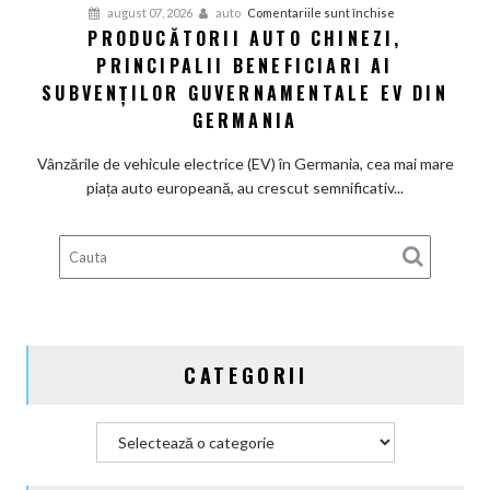
pentru
august 07, 2026
auto
Comentariile sunt închise
devine
PRODUCĂTORII AUTO CHINEZI,
Producătorii
100%
PRINCIPALII BENEFICIARI AI
auto
electrică
chinezi,
SUBVENȚILOR GUVERNAMENTALE EV DIN
principalii
GERMANIA
beneficiari
ai
Vânzările de vehicule electrice (EV) în Germania, cea mai mare
subvenților
piața auto europeană, au crescut semnificativ...
guvernamentale
EV
din
Germania
CATEGORII
Categorii