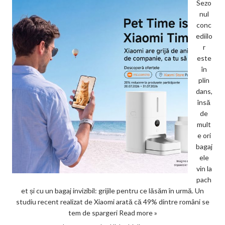
Sezo
nul
conc
ediilo
r
este
în
plin
dans,
însă
de
mult
e ori
bagaj
ele
vin la
pach
et și cu un bagaj invizibil: grijile pentru ce lăsăm în urmă. Un
studiu recent realizat de Xiaomi arată că 49% dintre români se
tem de spargeri
Read more »