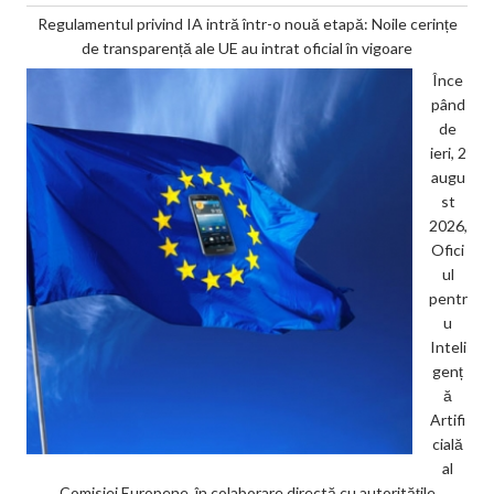
Regulamentul privind IA intră într-o nouă etapă: Noile cerințe
de transparență ale UE au intrat oficial în vigoare
Înce
pând
de
ieri, 2
augu
st
2026,
Ofici
ul
pentr
u
Inteli
genț
ă
Artifi
cială
al
Comisiei Europene, în colaborare directă cu autoritățile