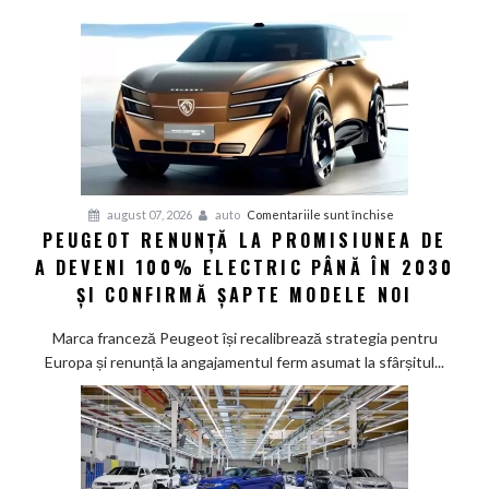
pentru
august 07, 2026
auto
Comentariile sunt închise
PEUGEOT RENUNȚĂ LA PROMISIUNEA DE
Peugeot
A DEVENI 100% ELECTRIC PÂNĂ ÎN 2030
renunță
la
ȘI CONFIRMĂ ȘAPTE MODELE NOI
promisiunea
de
Marca franceză Peugeot își recalibrează strategia pentru
a
Europa și renunță la angajamentul ferm asumat la sfârșitul...
deveni
100%
electric
până
în