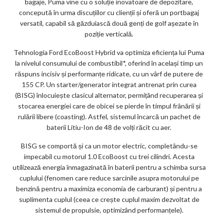
bagaje, Puma vine cu o soluție inovatoare de depozitare,
concepută în urma discuțiilor cu clienții și oferă un portbagaj
versatil, capabil să găzduiască două genți de golf așezate în
poziție verticală.
Tehnologia Ford EcoBoost Hybrid va optimiza eficiența lui Puma
la nivelul consumului de combustibil*, oferind în același timp un
răspuns incisiv și performanțe ridicate, cu un vârf de putere de
155 CP. Un starter/generator integrat antrenat prin curea
(BISG) înlocuiește clasicul alternator, permițând recuperarea și
stocarea energiei care de obicei se pierde în timpul frânării și
rulării libere (coasting). Astfel, sistemul încarcă un pachet de
baterii Litiu-Ion de 48 de volți răcit cu aer.
BISG se comportă și ca un motor electric, completându-se
impecabil cu motorul 1.0 EcoBoost cu trei cilindri. Acesta
utilizează energia înmagazinată în baterii pentru a schimba sursa
cuplului (fenomen care reduce sarcinile asupra motorului pe
benzină pentru a maximiza economia de carburant) și pentru a
suplimenta cuplul (ceea ce crește cuplul maxim dezvoltat de
sistemul de propulsie, optimizând performanțele).