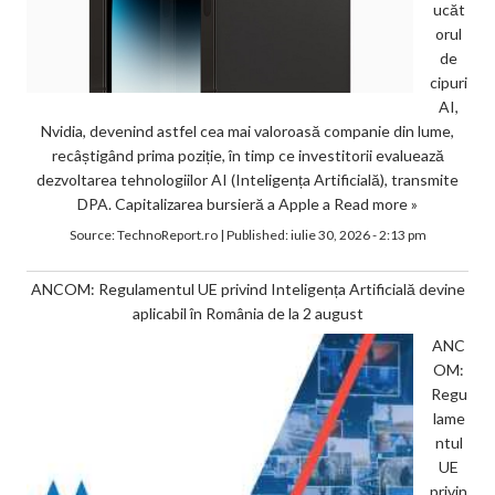
ucăt
orul
de
cipuri
AI,
Nvidia, devenind astfel cea mai valoroasă companie din lume,
recâștigând prima poziție, în timp ce investitorii evaluează
dezvoltarea tehnologiilor AI (Inteligența Artificială), transmite
DPA. Capitalizarea bursieră a Apple a
Read more »
Source:
TechnoReport.ro
|
Published:
iulie 30, 2026 - 2:13 pm
ANCOM: Regulamentul UE privind Inteligența Artificială devine
aplicabil în România de la 2 august
ANC
OM:
Regu
lame
ntul
UE
privin