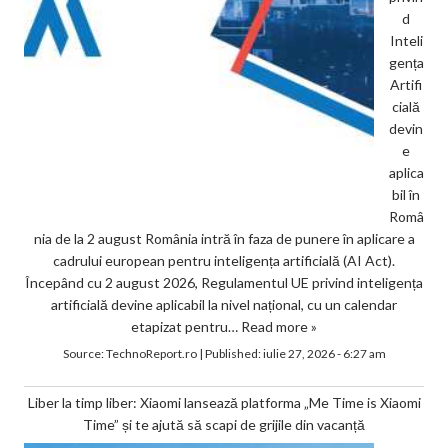
d
Inteli
gența
Artifi
cială
devin
e
aplica
bil în
Româ
nia de la 2 august România intră în faza de punere în aplicare a
cadrului european pentru inteligența artificială (AI Act).
Începând cu 2 august 2026, Regulamentul UE privind inteligența
artificială devine aplicabil la nivel național, cu un calendar
etapizat pentru…
Read more »
Source:
TechnoReport.ro
|
Published:
iulie 27, 2026 - 6:27 am
Liber la timp liber: Xiaomi lansează platforma „Me Time is Xiaomi
Time” și te ajută să scapi de grijile din vacanță