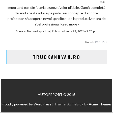
mai
important pas din istoria dispozitivelor pliabile. Gamă completă
de anul acesta aduce pe piață trei concepte distincte,
proiectate să acopere nevoi specifice: de la productivitatea de
nivel profesional
Read more »
Source:
TechnoReport.ro
|
Published:
iulie 22, 2026 - 7:23 pm
Powered by
RSS Feed Plugin
TRUCKANDVAN.RO
AUTOREPORT © 2016
Proudly powered by WordPress
|
Theme: AcmeBlog by
Acme Themes