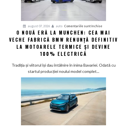
2030
și
confirmă
șapte
pentru
august 07, 2026
auto
Comentariile sunt închise
modele
O NOUĂ ERĂ LA MUNCHEN: CEA MAI
O
noi
VECHE FABRICĂ BMW RENUNȚĂ DEFINITIV
nouă
eră
LA MOTOARELE TERMICE ȘI DEVINE
la
100% ELECTRICĂ
Munchen:
Cea
Tradiția și viitorul își dau întâlnire în inima Bavariei. Odată cu
mai
startul producției noului model complet...
veche
fabrică
BMW
renunță
definitiv
la
motoarele
termice
și