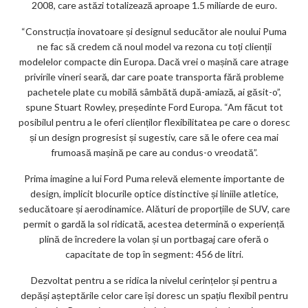
2008, care astăzi totalizează aproape 1.5 miliarde de euro.
ks
“Construcția inovatoare și designul seducător ale noului Puma
ne fac să credem că noul model va rezona cu toți clienții
modelelor compacte din Europa. Dacă vrei o mașină care atrage
privirile vineri seară, dar care poate transporta fără probleme
pachetele plate cu mobilă sâmbătă după-amiază, ai găsit-o”,
spune Stuart Rowley, președinte Ford Europa. “Am făcut tot
posibilul pentru a le oferi clienților flexibilitatea pe care o doresc
și un design progresist și sugestiv, care să le ofere cea mai
frumoasă mașină pe care au condus-o vreodată”.
Prima imagine a lui Ford Puma relevă elemente importante de
design, implicit blocurile optice distinctive și liniile atletice,
seducătoare și aerodinamice. Alături de proporțiile de SUV, care
permit o gardă la sol ridicată, acestea determină o experiență
plină de încredere la volan și un portbagaj care oferă o
capacitate de top în segment: 456 de litri.
Dezvoltat pentru a se ridica la nivelul cerințelor și pentru a
depăși așteptările celor care își doresc un spațiu flexibil pentru