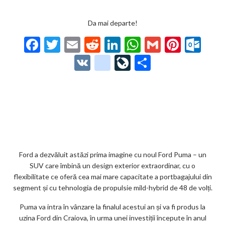
Da mai departe!
F
T
E
R
Li
W
G
Pi
O
ac
w
m
e
n
h
m
nt
ut
V
g
Li
P
e
itt
ai
d
ke
at
ai
er
lo
K
o
ve
ar
b
er
l
di
dI
s
l
es
o
o
Jo
ta
o
t
n
A
t
k.
gl
ur
je
o
p
co
e_
n
az
k
p
m
b
al
ă
o
Ford a dezvăluit astăzi prima imagine cu noul Ford Puma – un
SUV care îmbină un design exterior extraordinar, cu o
o
flexibilitate ce oferă cea mai mare capacitate a portbagajului din
k
segment și cu tehnologia de propulsie mild-hybrid de 48 de volți.
m
Puma va intra în vânzare la finalul acestui an și va fi produs la
uzina Ford din Craiova, în urma unei investiții începute în anul
ar