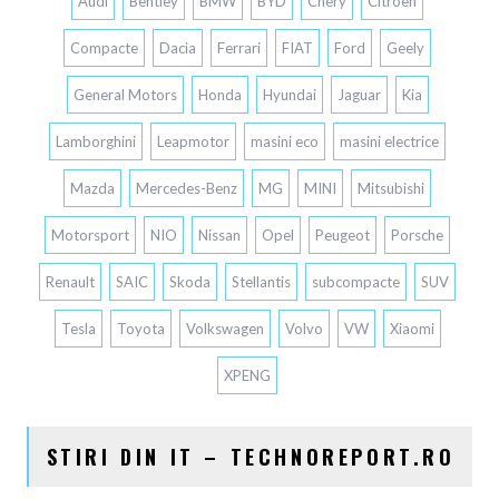
Audi
Bentley
BMW
BYD
Chery
Citroen
Compacte
Dacia
Ferrari
FIAT
Ford
Geely
General Motors
Honda
Hyundai
Jaguar
Kia
Lamborghini
Leapmotor
masini eco
masini electrice
Mazda
Mercedes-Benz
MG
MINI
Mitsubishi
Motorsport
NIO
Nissan
Opel
Peugeot
Porsche
Renault
SAIC
Skoda
Stellantis
subcompacte
SUV
Tesla
Toyota
Volkswagen
Volvo
VW
Xiaomi
XPENG
STIRI DIN IT – TECHNOREPORT.RO