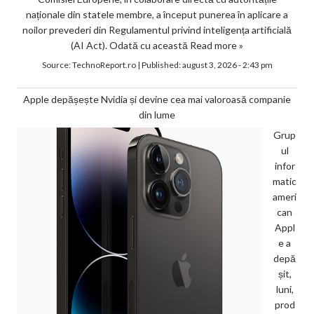
naționale din statele membre, a început punerea în aplicare a
noilor prevederi din Regulamentul privind inteligența artificială
(AI Act). Odată cu această
Read more »
Source:
TechnoReport.ro
|
Published:
august 3, 2026 - 2:43 pm
Apple depășește Nvidia și devine cea mai valoroasă companie
din lume
Grup
ul
infor
matic
ameri
can
Appl
e a
depă
șit,
luni,
prod