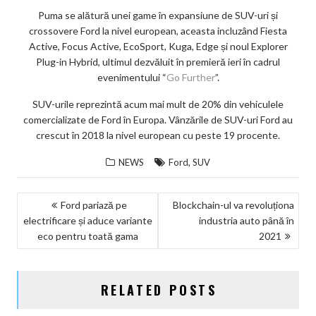
Puma se alătură unei game în expansiune de SUV-uri și
crossovere Ford la nivel european, aceasta incluzând Fiesta
Active, Focus Active, EcoSport, Kuga, Edge și noul Explorer
Plug-in Hybrid, ultimul dezvăluit în premieră ieri în cadrul
evenimentului “
Go Further
”.
SUV-urile reprezintă acum mai mult de 20% din vehiculele
comercializate de Ford în Europa. Vânzările de SUV-uri Ford au
crescut în 2018 la nivel european cu peste 19 procente.
,
NEWS
Ford
SUV
NAVIGARE
Ford pariază pe
Blockchain-ul va revoluționa
electrificare și aduce variante
industria auto până în
ÎN
eco pentru toată gama
2021
ARTICOLE
RELATED POSTS