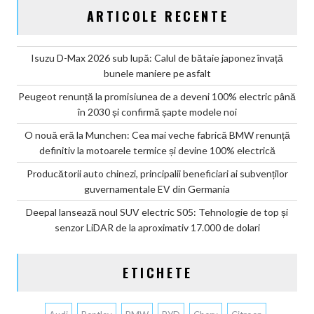
ARTICOLE RECENTE
Isuzu D-Max 2026 sub lupă: Calul de bătaie japonez învață
bunele maniere pe asfalt
Peugeot renunță la promisiunea de a deveni 100% electric până
în 2030 și confirmă șapte modele noi
O nouă eră la Munchen: Cea mai veche fabrică BMW renunță
definitiv la motoarele termice și devine 100% electrică
Producătorii auto chinezi, principalii beneficiari ai subvenților
guvernamentale EV din Germania
Deepal lansează noul SUV electric S05: Tehnologie de top și
senzor LiDAR de la aproximativ 17.000 de dolari
ETICHETE