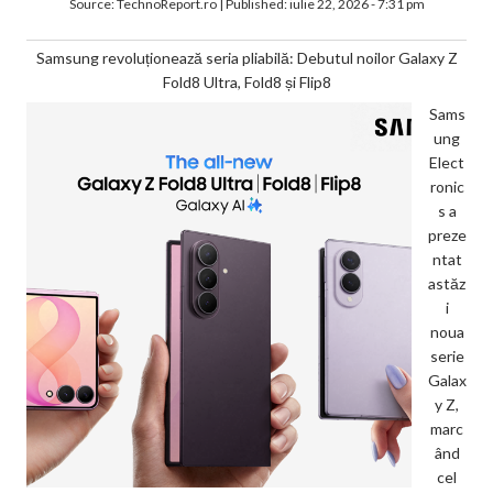
Source:
TechnoReport.ro
|
Published:
iulie 22, 2026 - 7:31 pm
Samsung revoluționează seria pliabilă: Debutul noilor Galaxy Z
Fold8 Ultra, Fold8 și Flip8
Sams
ung
Elect
ronic
s a
preze
ntat
astăz
i
noua
serie
Galax
y Z,
marc
ând
cel