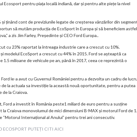
m
Ecosport pentru piața locală indiană, dar și pentru alte piețe la nivel
ar
ks
și ținând cont de previziunile legate de creșterea vânzărilor din segmen
portun să mutăm producția de EcoSport în Europa și să beneficiem astfel
va,” a zis Jim Farley, Președinte și CEO Ford Europa..
cut cu 23% raportat la întreaga industrie care a crescut cu 10%.
 și modelul EcoSport a crescut cu 44% în 2015. Ford se așteaptă ca
e 1.5 milioane de vehicule pe an, până în 2017, ceea ce reprezintă o
re Ford le-a avut cu Guvernul României pentru a dezvolta un cadru de lucr
ie de la actuala sa investiție la această nouă oportunitate, pentru a putea
e de la Craiova.
nt, Ford a investit în România peste1 miliard de euro pentru a susține
nt la Craiova monovolumul de mici dimensiuni B-MAX și motorul Ford de 1
e “Motorul Internațional al Anului” pentru trei ani consecutiv.
D ECOSPORT PUTEȚI CITI AICI