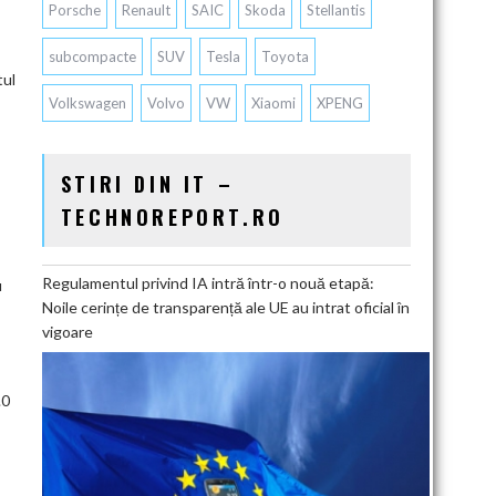
Porsche
Renault
SAIC
Skoda
Stellantis
subcompacte
SUV
Tesla
Toyota
tul
Volkswagen
Volvo
VW
Xiaomi
XPENG
STIRI DIN IT –
TECHNOREPORT.RO
Regulamentul privind IA intră într-o nouă etapă:
u
Noile cerințe de transparență ale UE au intrat oficial în
vigoare
.0