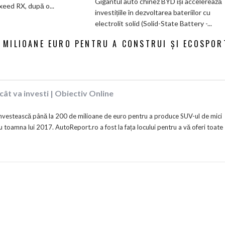
Gigantul auto chinez BYD își accelerează
de
xeed RX, după o...
brevete
investițiile în dezvoltarea bateriilor cu
585
pentru
electrolit solid (Solid-State Battery -...
CP
bateriile
care
solid-
 MILIOANE EURO PENTRU A CONSTRUI ȘI ECOSPOR
arată
state
ca
și
un
vizează
Ferrari
producția
și
cât va investi | Obiectiv Online
în
poartă
2027
un
nvestească până la 200 de milioane de euro pentru a produce SUV-ul de mici
nume
 toamna lui 2017. AutoReport.ro a fost la fața locului pentru a vă oferi toate
de
Lexus