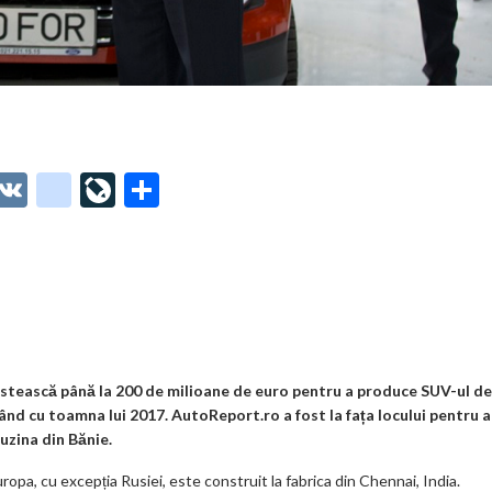
O
V
g
Li
P
t
K
o
ve
ar
o
o
Jo
ta
o
gl
ur
je
.
e_
n
az
co
b
al
ă
m
o
stească până la 200 de milioane de euro pentru a produce SUV-ul de
ând cu toamna lui 2017. AutoReport.ro a fost la fața locului pentru a
o
uzina din Bănie.
k
opa, cu excepția Rusiei, este construit la fabrica din Chennai, India.