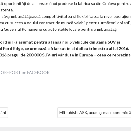
ă oportunități de a construi noi produse la fabrica sa din Craiova pentru 
istentă.
 să-și îmbunătățească competitivitatea și flexibilitatea la nivel operațion
rea cu succes a noului contract de muncă valabil pentru următorii doi ani”,
u Guvernul României și cu autoritățile locale pentru a îmbunătăți
ord și l-a asumat pentru a lansa noi 5 vehicule din gama SUV și
 Ford Edge, ce urmează a fi lansat în al doilea trimestru al lui 2016.
016 pragul de 200,000 SUV-uri vândute în Europa – ceea ce reprezint
AUTOREPORT pe FACEBOOK
mâni
Mitsubishi ASX, acum și mai economic