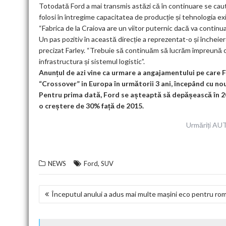
Totodată Ford a mai transmis astăzi că în continuare se caut
folosi în întregime capacitatea de producție și tehnologia ex
“Fabrica de la Craiova are un viitor puternic dacă va continua
Un pas pozitiv în această direcție a reprezentat-o și încheie
precizat Farley. “Trebuie să continuăm să lucrăm împreună c
infrastructura și sistemul logistic”.
Anunțul de azi vine ca urmare a angajamentului pe care F
“Crossover” in Europa în următorii 3 ani, începând cu noul
Pentru prima dată, Ford se așteaptă să depășească în 2
o creștere de 30% față de 2015.
Urmăriți 
,
NEWS
Ford
SUV
NAVIGARE
Începutul anului a adus mai multe mașini eco pentru ro
ÎN
ARTICOLE