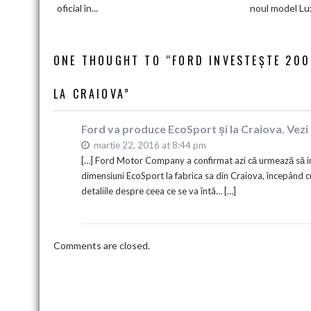
12
oficial în...
noul model Lu
minute:
Smart
lansează
ONE THOUGHT TO “FORD INVESTEȘTE 200
noua
generație
LA CRAIOVA”
Smart
#1
în
Ford va produce EcoSport și la Craiova. Vezi 
China
martie 22, 2016 at 8:44 pm
[…] Ford Motor Company a confirmat azi că urmează să i
dimensiuni EcoSport la fabrica sa din Craiova, începând cu
detaliile despre ceea ce se va întâ… […]
Comments are closed.