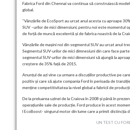
Fabrica Ford din Chennai va continua să construiască modelul 
global.
“Vânzările de EcoSport au urcat anul acesta cu aproape 30% 
SUV –urilor de mici dimensiuni, pentru noi este momentul o
de forță de muncă excelentă și de fabrica noastră de la Craio
Vânzările de mașini noi din segmentul SUV au urcat anul tre
Segmentul SUV-urilor de mici dimnesiuni din care face parte
segmentul SUV-urilor de mici dimensiuni să ajungă la aproap
creștere de 35% față de 2015.
Anunțul de azi vine ca urmare a discuțiilor productive pe ca
pozitiv și care să ajute compania Ford în perioada de tranziț
menține competitivitatea la nivel global a fabricii de producți
De la preluarea uzinei de la Craiova în 2008 și până în preze
operațiunile sale de producție. Ford produce în acest mome
l EcoBoost- singurul motor din lume care a primit distincția d
UN TEST CU FOR