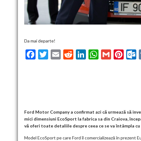
Da mai departe!
F
T
E
R
Li
W
G
Pi
ac
w
m
e
n
h
m
nt
u
e
itt
ai
d
ke
at
ai
er
l
b
er
l
di
dI
s
l
es
o
t
n
A
t
k
o
p
k
p
Ford Motor Company a confirmat azi că urmează să inve
mici dimensiuni EcoSport la fabrica sa din Craiova, încep
vă oferi toate detaliile despre ceea ce se va întâmpla cu 
Model EcoSport pe care Ford îl comercializează în prezent Eur