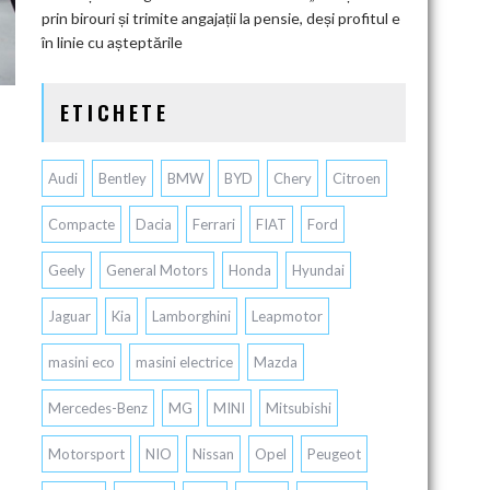
prin birouri și trimite angajații la pensie, deși profitul e
în linie cu așteptările
ETICHETE
Audi
Bentley
BMW
BYD
Chery
Citroen
Compacte
Dacia
Ferrari
FIAT
Ford
Geely
General Motors
Honda
Hyundai
Jaguar
Kia
Lamborghini
Leapmotor
masini eco
masini electrice
Mazda
Mercedes-Benz
MG
MINI
Mitsubishi
Motorsport
NIO
Nissan
Opel
Peugeot