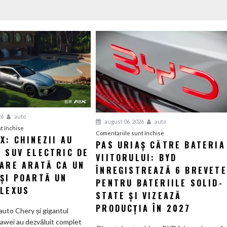
26
auto
august 06, 2026
auto
pentru
t închise
pentru
Comentariile sunt închise
X: CHINEZII AU
Luxeed
PAS URIAȘ CĂTRE BATERIA
Pas
 SUV ELECTRIC DE
RX:
VIITORULUI: BYD
uriaș
Chinezii
CARE ARATĂ CA UN
către
ÎNREGISTREAZĂ 6 BREVETE
au
 ȘI POARTĂ UN
bateria
PENTRU BATERIILE SOLID-
creat
 LEXUS
viitorului:
STATE ȘI VIZEAZĂ
un
BYD
SUV
PRODUCȚIA ÎN 2027
auto Chery și gigantul
înregistrează
electric
awei au dezvăluit complet
6