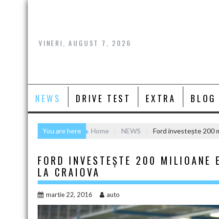
Skip
to
content
VINERI, AUGUST 7, 2026
NEWS
DRIVE TEST
EXTRA
BLOG
You are here
Home
NEWS
Ford investește 200 m
FORD INVESTEȘTE 200 MILIOANE 
LA CRAIOVA
martie 22, 2016
auto