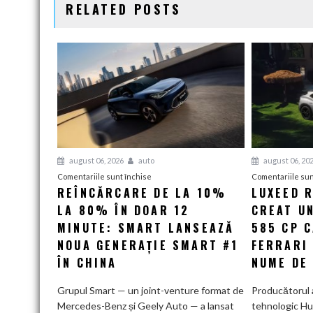
RELATED POSTS
august 06, 2026
auto
august 06, 20
pentru
Comentariile sunt închise
Comentariile sun
REÎNCĂRCARE DE LA 10%
LUXEED R
Reîncărcare
LA 80% ÎN DOAR 12
de
CREAT UN
la
MINUTE: SMART LANSEAZĂ
585 CP 
10%
NOUA GENERAȚIE SMART #1
FERRARI
la
ÎN CHINA
NUME DE
80%
în
Grupul Smart — un joint-venture format de
Producătorul 
doar
Mercedes-Benz și Geely Auto — a lansat
tehnologic Hu