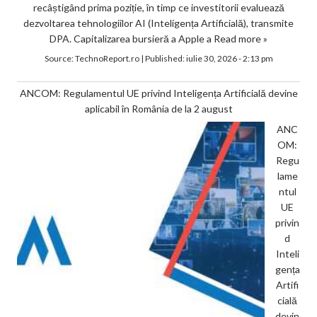
recâștigând prima poziție, în timp ce investitorii evaluează
dezvoltarea tehnologiilor AI (Inteligența Artificială), transmite
DPA. Capitalizarea bursieră a Apple a
Read more »
Source:
TechnoReport.ro
|
Published:
iulie 30, 2026 - 2:13 pm
ANCOM: Regulamentul UE privind Inteligența Artificială devine
aplicabil în România de la 2 august
ANC
OM:
Regu
lame
ntul
UE
privin
d
Inteli
gența
Artifi
cială
devin