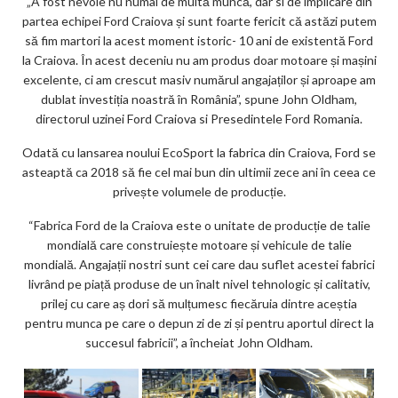
„A fost nevoie nu numai de multă muncă, dar si de implicare din
partea echipei Ford Craiova și sunt foarte fericit că astăzi putem
să fim martori la acest moment istoric- 10 ani de existentă Ford
la Craiova. În acest deceniu nu am produs doar motoare și mașini
excelente, ci am crescut masiv numărul angajaților și aproape am
dublat investiția noastră în România”, spune John Oldham,
directorul uzinei Ford Craiova si Presedintele Ford Romania.
Odată cu lansarea noului EcoSport la fabrica din Craiova, Ford se
asteaptă ca 2018 să fie cel mai bun din ultimii zece ani în ceea ce
privește volumele de producție.
“Fabrica Ford de la Craiova este o unitate de producție de talie
mondială care construiește motoare și vehicule de talie
mondială. Angajații nostri sunt cei care dau suflet acestei fabrici
livrând pe piață produse de un înalt nivel tehnologic și calitativ,
prilej cu care aș dori să mulțumesc fiecăruia dintre aceștia
pentru munca pe care o depun zi de zi și pentru aportul direct la
succesul fabricii”, a încheiat John Oldham.