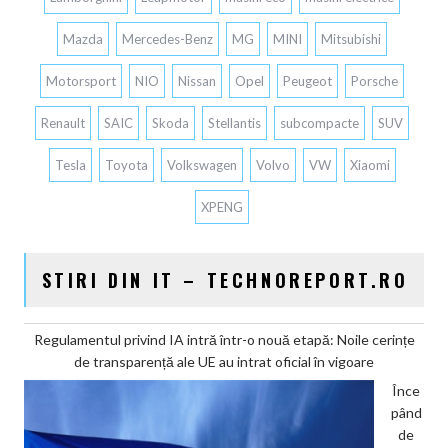
Mazda
Mercedes-Benz
MG
MINI
Mitsubishi
Motorsport
NIO
Nissan
Opel
Peugeot
Porsche
Renault
SAIC
Skoda
Stellantis
subcompacte
SUV
Tesla
Toyota
Volkswagen
Volvo
VW
Xiaomi
XPENG
STIRI DIN IT – TECHNOREPORT.RO
Regulamentul privind IA intră într-o nouă etapă: Noile cerințe
de transparență ale UE au intrat oficial în vigoare
Înce
pând
de