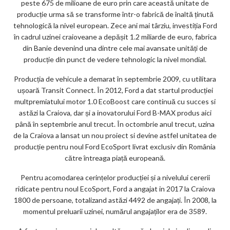
peste 675 de milioane de euro prin care această unitate de
producție urma să se transforme într-o fabrică de înaltă ținută
tehnologică la nivel european. Zece ani mai târziu, investiția Ford
în cadrul uzinei craioveane a depășit 1.2 miliarde de euro, fabrica
din Banie devenind una dintre cele mai avansate unități de
producție din punct de vedere tehnologic la nivel mondial.
Producția de vehicule a demarat în septembrie 2009, cu utilitara
ușoară Transit Connect. În 2012, Ford a dat startul producției
multpremiatului motor 1.0 EcoBoost care continuă cu succes si
astăzi la Craiova, dar și a inovatorului Ford B-MAX produs aici
până în septembrie anul trecut. În octombrie anul trecut, uzina
de la Craiova a lansat un nou proiect si devine astfel unitatea de
producție pentru noul Ford EcoSport livrat exclusiv din România
către întreaga piață europeană.
Pentru acomodarea cerințelor producției și a nivelului cererii
ridicate pentru noul EcoSport, Ford a angajat in 2017 la Craiova
1800 de persoane, totalizand astăzi 4492 de angajați. În 2008, la
momentul preluarii uzinei, numărul angajaților era de 3589.