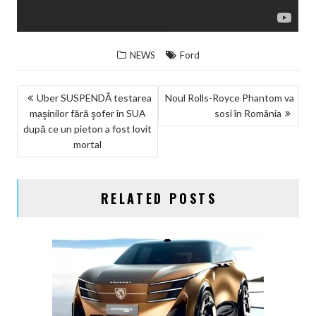
NEWS
Ford
NAVIGARE
Uber SUSPENDĂ testarea
Noul Rolls-Royce Phantom va
maşinilor fără şofer în SUA
sosi în România
ÎN
după ce un pieton a fost lovit
ARTICOLE
mortal
RELATED POSTS