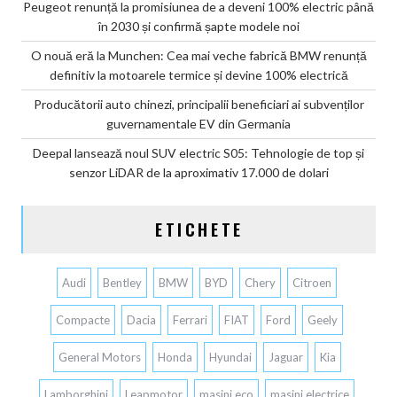
Peugeot renunță la promisiunea de a deveni 100% electric până
în 2030 și confirmă șapte modele noi
O nouă eră la Munchen: Cea mai veche fabrică BMW renunță
definitiv la motoarele termice și devine 100% electrică
Producătorii auto chinezi, principalii beneficiari ai subvenților
guvernamentale EV din Germania
Deepal lansează noul SUV electric S05: Tehnologie de top și
senzor LiDAR de la aproximativ 17.000 de dolari
ETICHETE
Audi
Bentley
BMW
BYD
Chery
Citroen
Compacte
Dacia
Ferrari
FIAT
Ford
Geely
General Motors
Honda
Hyundai
Jaguar
Kia
Lamborghini
Leapmotor
masini eco
masini electrice