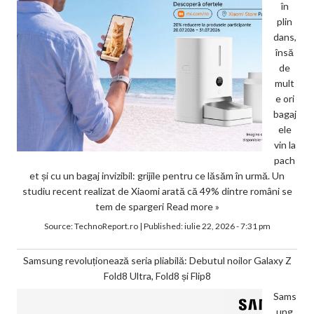
în
plin
dans,
însă
de
mult
e ori
bagaj
ele
vin la
pach
et și cu un bagaj invizibil: grijile pentru ce lăsăm în urmă. Un
studiu recent realizat de Xiaomi arată că 49% dintre români se
tem de spargeri
Read more »
Source:
TechnoReport.ro
|
Published:
iulie 22, 2026 - 7:31 pm
Samsung revoluționează seria pliabilă: Debutul noilor Galaxy Z
Fold8 Ultra, Fold8 și Flip8
Sams
ung