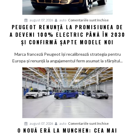
pentru
august 07, 2026
auto
Comentariile sunt închise
PEUGEOT RENUNȚĂ LA PROMISIUNEA DE
Peugeot
A DEVENI 100% ELECTRIC PÂNĂ ÎN 2030
renunță
la
ȘI CONFIRMĂ ȘAPTE MODELE NOI
promisiunea
de
Marca franceză Peugeot își recalibrează strategia pentru
a
Europa și renunță la angajamentul ferm asumat la sfârșitul...
deveni
100%
electric
până
în
2030
și
confirmă
șapte
pentru
august 07, 2026
auto
Comentariile sunt închise
modele
O NOUĂ ERĂ LA MUNCHEN: CEA MAI
O
noi