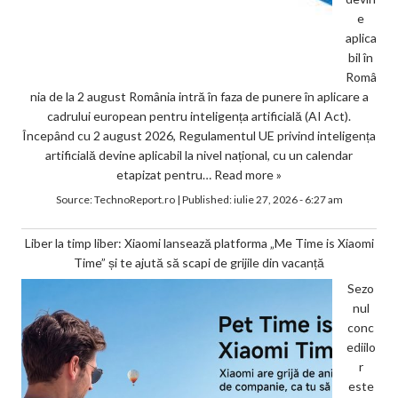
e
aplica
bil în
Româ
nia de la 2 august România intră în faza de punere în aplicare a
cadrului european pentru inteligența artificială (AI Act).
Începând cu 2 august 2026, Regulamentul UE privind inteligența
artificială devine aplicabil la nivel național, cu un calendar
etapizat pentru…
Read more »
Source:
TechnoReport.ro
|
Published:
iulie 27, 2026 - 6:27 am
Liber la timp liber: Xiaomi lansează platforma „Me Time is Xiaomi
Time” și te ajută să scapi de grijile din vacanță
Sezo
nul
conc
ediilo
r
este