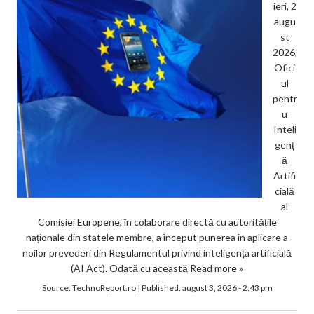
ieri, 2
augu
st
2026,
Ofici
ul
pentr
u
Inteli
genț
ă
Artifi
cială
al
Comisiei Europene, în colaborare directă cu autoritățile
naționale din statele membre, a început punerea în aplicare a
noilor prevederi din Regulamentul privind inteligența artificială
(AI Act). Odată cu această
Read more »
Source:
TechnoReport.ro
|
Published:
august 3, 2026 - 2:43 pm