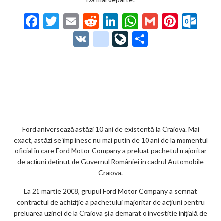
F
T
E
R
Li
W
G
Pi
O
ac
w
m
e
n
h
m
nt
ut
V
g
Li
P
e
itt
ai
d
ke
at
ai
er
lo
K
o
ve
ar
b
er
l
di
dI
s
l
es
o
o
Jo
ta
o
t
n
A
t
k.
gl
ur
je
o
p
co
e_
n
az
k
p
m
b
al
ă
o
Ford aniversează astăzi 10 ani de existentă la Craiova. Mai
exact, astăzi se împlinesc nu mai putin de 10 ani de la momentul
o
oficial în care Ford Motor Company a preluat pachetul majoritar
k
de acțiuni deținut de Guvernul României în cadrul Automobile
Craiova.
m
La 21 martie 2008, grupul Ford Motor Company a semnat
ar
contractul de achiziție a pachetului majoritar de acțiuni pentru
ks
preluarea uzinei de la Craiova și a demarat o investitie inițială de