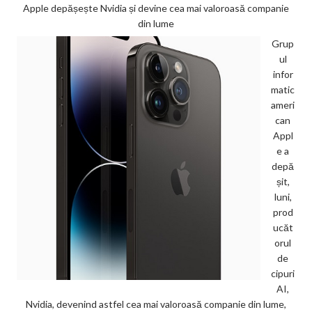
Apple depășește Nvidia și devine cea mai valoroasă companie
din lume
Grup
ul
infor
matic
ameri
can
Appl
e a
depă
șit,
luni,
prod
ucăt
orul
de
cipuri
AI,
Nvidia, devenind astfel cea mai valoroasă companie din lume,