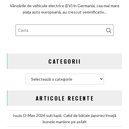
ai
Vânzările de vehicule electrice (EV) în Germania, cea mai mare
subvenților
piața auto europeană, au crescut semnificativ...
guvernamentale
EV
din
Germania
CATEGORII
Categorii
ARTICOLE RECENTE
Isuzu D-Max 2026 sub lupă: Calul de bătaie japonez învață
bunele maniere pe asfalt