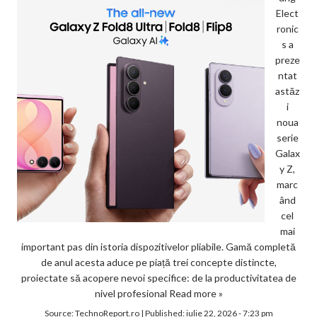
Elect
ronic
s a
preze
ntat
astăz
i
noua
serie
Galax
y Z,
marc
ând
cel
mai
important pas din istoria dispozitivelor pliabile. Gamă completă
de anul acesta aduce pe piață trei concepte distincte,
proiectate să acopere nevoi specifice: de la productivitatea de
nivel profesional
Read more »
Source:
TechnoReport.ro
|
Published:
iulie 22, 2026 - 7:23 pm