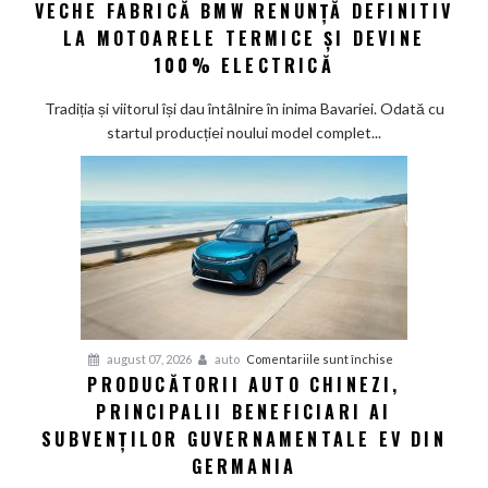
VECHE FABRICĂ BMW RENUNȚĂ DEFINITIV
nouă
eră
LA MOTOARELE TERMICE ȘI DEVINE
la
100% ELECTRICĂ
Munchen:
Cea
Tradiția și viitorul își dau întâlnire în inima Bavariei. Odată cu
mai
startul producției noului model complet...
veche
fabrică
BMW
renunță
definitiv
la
motoarele
termice
și
pentru
august 07, 2026
auto
Comentariile sunt închise
devine
PRODUCĂTORII AUTO CHINEZI,
Producătorii
100%
PRINCIPALII BENEFICIARI AI
auto
electrică
chinezi,
SUBVENȚILOR GUVERNAMENTALE EV DIN
principalii
GERMANIA
beneficiari