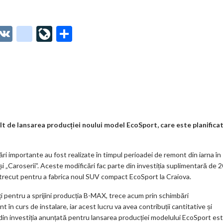
O
V
g
Li
P
t
K
o
ve
ar
o
o
Jo
ta
o
gl
ur
je
.
e_
n
az
co
b
al
ă
m
o
ult de lansarea producției noului model EcoSport, care este planifica
o
cări importante au fost realizate în timpul perioadei de remont din iarna în
k
 și „Caroserii”. Aceste modificări fac parte din investiția suplimentară de 
m
i trecut pentru a fabrica noul SUV compact EcoSport la Craiova.
ar
ți pentru a sprijini producția B-MAX, trece acum prin schimbări
ks
 în curs de instalare, iar acest lucru va avea contribuții cantitative și
din investiția anunțată pentru lansarea producției modelului EcoSport es