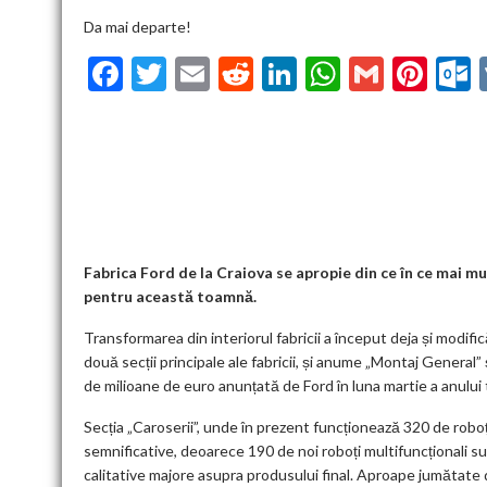
Da mai departe!
F
T
E
R
Li
W
G
Pi
ac
w
m
e
n
h
m
nt
u
e
itt
ai
d
ke
at
ai
er
l
b
er
l
di
dI
s
l
es
o
t
n
A
t
k
o
p
k
p
Fabrica Ford de la Craiova se apropie din ce în ce mai m
pentru această toamnă.
Transformarea din interiorul fabricii a început deja și modifi
două secții principale ale fabricii, și anume „Montaj General”
de milioane de euro anunțată de Ford în luna martie a anulu
Secția „Caroserii”, unde în prezent funcționează 320 de robo
semnificative, deoarece 190 de noi roboți multifuncționali sunt
calitative majore asupra produsului final. Aproape jumătate 