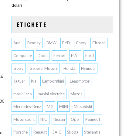
dolari
ETICHETE
Audi
Bentley
BMW
BYD
Chery
Citroen
Compacte
Dacia
Ferrari
FIAT
Ford
Geely
General Motors
Honda
Hyundai
tă
Jaguar
Kia
Lamborghini
Leapmotor
masini eco
masini electrice
Mazda
200
Mercedes-Benz
MG
MINI
Mitsubishi
Motorsport
NIO
Nissan
Opel
Peugeot
Porsche
Renault
SAIC
Skoda
Stellantis
te