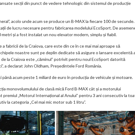
 avansate secții din punct de vedere tehnologic din sistemul de producție
eneral”, acolo unde acum se produce un B-MAX la fiecare 100 de secunde.
lor stații de lucru necesare pentru fabricarea modelului EcoSport. De asemen
metri și a fost instalat un nou elevator modern, simplu și fiabil.
a fabricii de la Craiova, care este din ce în ce mai mai aproape să
Echipele noastre sunt pe deplin dedicate să asigure o lansare excelentă 
 de la Craiova este „căminul” potrivit pentru noul EcoSport datorită
ci”, a declarat John Oldham, Președintele Ford România.
aici până acum peste 1 miliard de euro în producția de vehicule și motoare.
ucția monovolumulului de clasă mică Ford B-MAX cât și a motorului
at premiul „Motorul Internațional al Anului” pentru 3 ani consecutiv la toa
tiv la categoria „Cel mai mic motor sub 1 litru”.