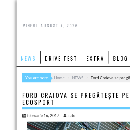
Skip
to
content
VINERI, AUGUST 7, 2026
NEWS
DRIVE TEST
EXTRA
BLOG
You are here
Home
NEWS
Ford Craiova se pregă
FORD CRAIOVA SE PREGĂTEȘTE P
ECOSPORT
februarie 16, 2017
auto