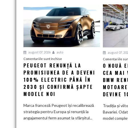
august 07, 2026
auto
august 07, 20
pentru
Comentariile sunt închise
Comentariile sun
PEUGEOT RENUNȚĂ LA
O NOUĂ 
Peugeot
PROMISIUNEA DE A DEVENI
renunță
CEA MAI 
la
100% ELECTRIC PÂNĂ ÎN
BMW RENU
promisiunea
2030 ȘI CONFIRMĂ ȘAPTE
MOTOARE
de
MODELE NOI
DEVINE 
a
deveni
Marca franceză Peugeot își recalibrează
Tradiția și viit
100%
strategia pentru Europa și renunță la
Bavariei. Odat
electric
angajamentul ferm asumat la sfârșitul...
model complet.
până
în