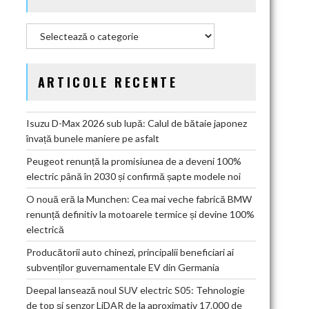
Categorii
ARTICOLE RECENTE
Isuzu D-Max 2026 sub lupă: Calul de bătaie japonez
învață bunele maniere pe asfalt
Peugeot renunță la promisiunea de a deveni 100%
electric până în 2030 și confirmă șapte modele noi
O nouă eră la Munchen: Cea mai veche fabrică BMW
renunță definitiv la motoarele termice și devine 100%
electrică
Producătorii auto chinezi, principalii beneficiari ai
subvenților guvernamentale EV din Germania
Deepal lansează noul SUV electric S05: Tehnologie
de top și senzor LiDAR de la aproximativ 17.000 de