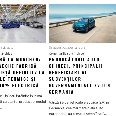
26
auto
august 07, 2026
auto
pentru
pentru
t închise
Comentariile sunt închise
ERĂ LA MUNCHEN:
PRODUCĂTORII AUTO
O
Producătorii
VECHE FABRICĂ
nouă
CHINEZI, PRINCIPALII
auto
eră
chinezi,
NȚĂ DEFINITIV LA
BENEFICIARI AI
la
principalii
LE TERMICE ȘI
SUBVENȚILOR
Munchen:
beneficiari
100% ELECTRICĂ
GUVERNAMENTALE EV DIN
Cea
ai
GERMANIA
mai
subvenților
orul își dau întâlnire în inima
veche
guvernamentale
ă cu startul producției noului
Vânzările de vehicule electrice (EV) în
fabrică
EV
..
Germania, cea mai mare piața auto
BMW
din
europeană, au crescut semnificativ...
renunță
Germania