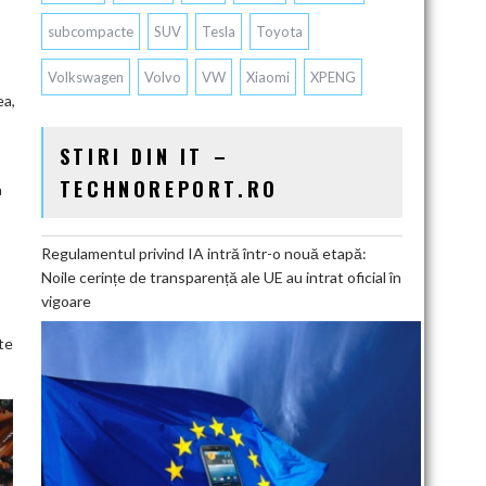
subcompacte
SUV
Tesla
Toyota
Volkswagen
Volvo
VW
Xiaomi
XPENG
ea,
STIRI DIN IT –
TECHNOREPORT.RO
a
Regulamentul privind IA intră într-o nouă etapă:
Noile cerințe de transparență ale UE au intrat oficial în
vigoare
te