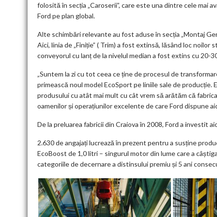
folosită în secția „Caroserii”, care este una dintre cele mai
Ford pe plan global.
Alte schimbări relevante au fost aduse în secția „Montaj G
Aici, linia de „Finiție” ( Trim) a fost extinsă, lăsând loc noi
conveyorul cu lanț de la nivelul median a fost extins cu 20-30 
„Suntem la zi cu tot ceea ce ține de procesul de transformare 
primească noul model EcoSport pe liniile sale de producție. 
produsului cu atât mai mult cu cât vrem să arătăm că fabrica
oamenilor și operațiunilor excelente de care Ford dispune ai
De la preluarea fabricii din Craiova în 2008, Ford a investit 
2.630 de angajați lucrează în prezent pentru a susține prod
EcoBoost de 1,0 litri – singurul motor din lume care a câștig
categoriile de decernare a distinsului premiu și 5 ani consecu