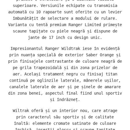
superioare. Versiunile echipate cu transmisia
automată cu 10 rapoarte sunt oferite cu un levier
îmbunătățit de selectare a modului de rulare.
Varianta cu tentă premium Ranger Limited primește
scaune tapițate cu piele neagră și dispune de
jante de 17 inch cu design unic.
Impresionantul Ranger Wildtrak iese în evidență
prin nuanța specială de exterior Saber Orange și
prin finisajele contrastante de culoare neagră de
pe grila trapezoidală și din zona prizelor de
aer. Același tratament negru cu finisaj titan
continuă pe oglinzile laterale, mânerele ușilor,
canalele laterale de aer și pe șinele de amarare
din zona benei, aspectul final fiind unul sportiv
și îndrăzneț.
Wiltrak oferă și un interior nou, care atrage
prin caracterul său sportiv și de calitate
înaltă: elemente cromate satinate de culoare
închisă, inserții glossy și scaune tapițate