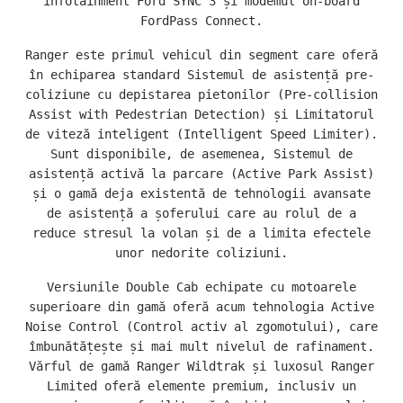
infotainment Ford SYNC 3 și modemul on-board
FordPass Connect.
Ranger este primul vehicul din segment care oferă
în echiparea standard Sistemul de asistență pre-
coliziune cu depistarea pietonilor (Pre-collision
Assist with Pedestrian Detection) și Limitatorul
de viteză inteligent (Intelligent Speed Limiter).
Sunt disponibile, de asemenea, Sistemul de
asistență activă la parcare (Active Park Assist)
și o gamă deja existentă de tehnologii avansate
de asistență a șoferului care au rolul de a
reduce stresul la volan și de a limita efectele
unor nedorite coliziuni.
Versiunile Double Cab echipate cu motoarele
superioare din gamă oferă acum tehnologia Active
Noise Control (Control activ al zgomotului), care
îmbunătățește și mai mult nivelul de rafinament.
Vărful de gamă Ranger Wildtrak și luxosul Ranger
Limited oferă elemente premium, inclusiv un