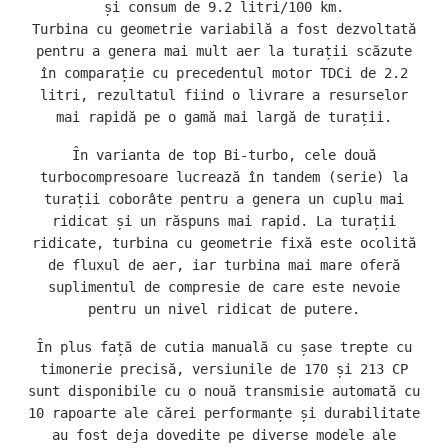
și consum de 9.2 litri/100 km.
Turbina cu geometrie variabilă a fost dezvoltată
pentru a genera mai mult aer la turații scăzute
în comparație cu precedentul motor TDCi de 2.2
litri, rezultatul fiind o livrare a resurselor
mai rapidă pe o gamă mai largă de turații.
În varianta de top Bi-turbo, cele două
turbocompresoare lucrează în tandem (serie) la
turații coborâte pentru a genera un cuplu mai
ridicat și un răspuns mai rapid. La turații
ridicate, turbina cu geometrie fixă este ocolită
de fluxul de aer, iar turbina mai mare oferă
suplimentul de compresie de care este nevoie
pentru un nivel ridicat de putere.
În plus față de cutia manuală cu șase trepte cu
timonerie precisă, versiunile de 170 și 213 CP
sunt disponibile cu o nouă transmisie automată cu
10 rapoarte ale cărei performanțe și durabilitate
au fost deja dovedite pe diverse modele ale