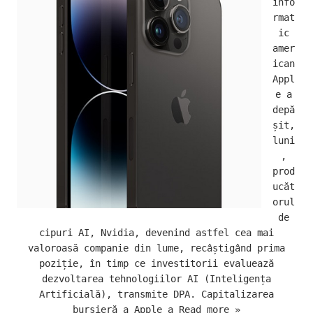
info
rmat
ic
amer
ican
Appl
e a
depă
șit,
luni
,
prod
ucăt
orul
de
cipuri AI, Nvidia, devenind astfel cea mai
valoroasă companie din lume, recâștigând prima
poziție, în timp ce investitorii evaluează
dezvoltarea tehnologiilor AI (Inteligența
Artificială), transmite DPA. Capitalizarea
bursieră a Apple a
Read more »