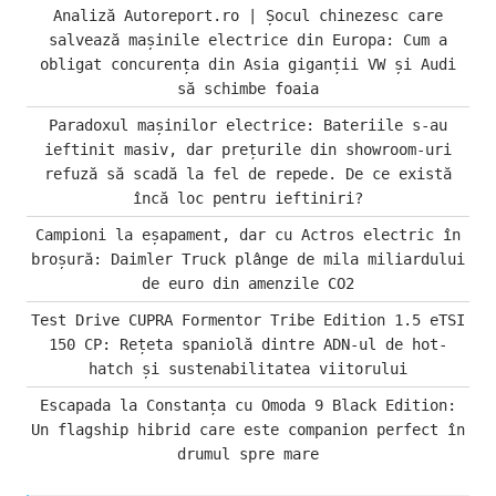
Analiză Autoreport.ro | Șocul chinezesc care
salvează mașinile electrice din Europa: Cum a
obligat concurența din Asia giganții VW și Audi
să schimbe foaia
Paradoxul mașinilor electrice: Bateriile s-au
ieftinit masiv, dar prețurile din showroom-uri
refuză să scadă la fel de repede. De ce există
încă loc pentru ieftiniri?
Campioni la eșapament, dar cu Actros electric în
broșură: Daimler Truck plânge de mila miliardului
de euro din amenzile CO2
Test Drive CUPRA Formentor Tribe Edition 1.5 eTSI
150 CP: Rețeta spaniolă dintre ADN-ul de hot-
hatch și sustenabilitatea viitorului
Escapada la Constanța cu Omoda 9 Black Edition:
Un flagship hibrid care este companion perfect în
drumul spre mare