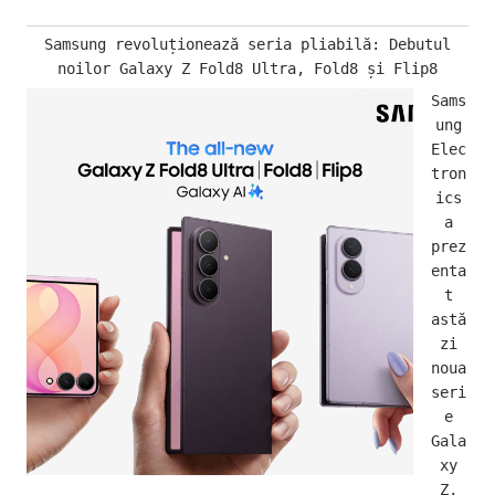
Samsung revoluționează seria pliabilă: Debutul
noilor Galaxy Z Fold8 Ultra, Fold8 și Flip8
Sams
ung
Elec
tron
ics
a
prez
enta
t
astă
zi
noua
seri
e
Gala
xy
Z,