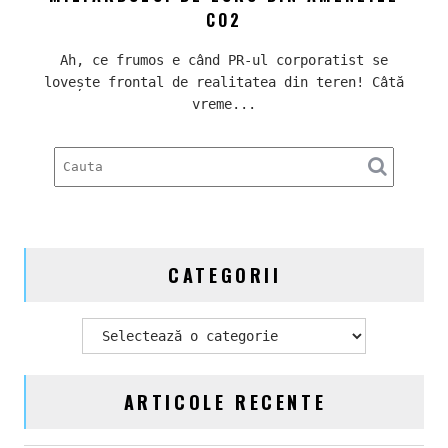
cu
există
CO2
Actros
încă
electr
loc
Ah, ce frumos e când PR-ul corporatist se
în
pentru
lovește frontal de realitatea din teren! Câtă
broșur
ieftin
vreme...
Daimle
Truck
plânge
de
mila
miliar
de
CATEGORII
euro
din
amenzi
Categorii
CO2
ARTICOLE RECENTE