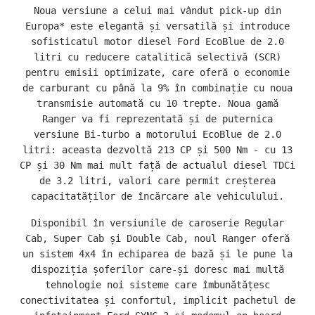
ar
Noua versiune a celui mai vândut pick-up din
Europa* este elegantă și versatilă și introduce
ks
sofisticatul motor diesel Ford EcoBlue de 2.0
litri cu reducere catalitică selectivă (SCR)
pentru emisii optimizate, care oferă o economie
de carburant cu până la 9% în combinație cu noua
transmisie automată cu 10 trepte. Noua gamă
Ranger va fi reprezentată și de puternica
versiune Bi-turbo a motorului EcoBlue de 2.0
litri: aceasta dezvoltă 213 CP și 500 Nm - cu 13
CP și 30 Nm mai mult față de actualul diesel TDCi
de 3.2 litri, valori care permit creșterea
capacitatăților de încărcare ale vehiculului.
Disponibil în versiunile de caroserie Regular
Cab, Super Cab și Double Cab, noul Ranger oferă
un sistem 4x4 în echiparea de bază și le pune la
dispoziția șoferilor care-și doresc mai multă
tehnologie noi sisteme care îmbunătățesc
conectivitatea și confortul, implicit pachetul de