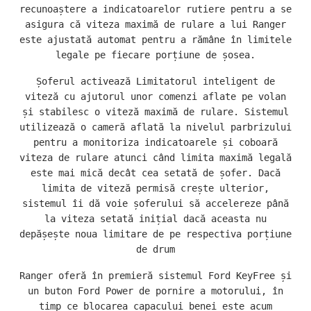
recunoaștere a indicatoarelor rutiere pentru a se
asigura că viteza maximă de rulare a lui Ranger
este ajustată automat pentru a rămâne în limitele
legale pe fiecare porțiune de șosea.
Șoferul activează Limitatorul inteligent de
viteză cu ajutorul unor comenzi aflate pe volan
și stabilesc o viteză maximă de rulare. Sistemul
utilizează o cameră aflată la nivelul parbrizului
pentru a monitoriza indicatoarele și coboară
viteza de rulare atunci când limita maximă legală
este mai mică decât cea setată de șofer. Dacă
limita de viteză permisă crește ulterior,
sistemul îi dă voie șoferului să accelereze până
la viteza setată inițial dacă aceasta nu
depășește noua limitare de pe respectiva porțiune
de drum
Ranger oferă în premieră sistemul Ford KeyFree și
un buton Ford Power de pornire a motorului, în
timp ce blocarea capacului benei este acum