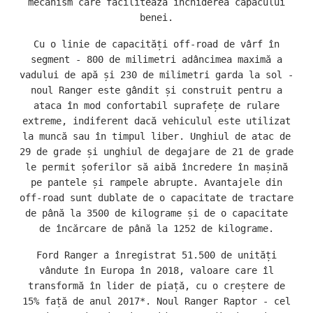
mecanism care facilitează închiderea capacului
benei.
Cu o linie de capacități off-road de vârf în
segment - 800 de milimetri adâncimea maximă a
vadului de apă și 230 de milimetri garda la sol -
noul Ranger este gândit și construit pentru a
ataca în mod confortabil suprafețe de rulare
extreme, indiferent dacă vehiculul este utilizat
la muncă sau în timpul liber. Unghiul de atac de
29 de grade și unghiul de degajare de 21 de grade
le permit șoferilor să aibă încredere în mașină
pe pantele și rampele abrupte. Avantajele din
off-road sunt dublate de o capacitate de tractare
de până la 3500 de kilograme și de o capacitate
de încărcare de până la 1252 de kilograme.
Ford Ranger a înregistrat 51.500 de unități
vândute în Europa în 2018, valoare care îl
transformă în lider de piață, cu o creștere de
15% față de anul 2017*. Noul Ranger Raptor - cel