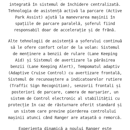
integrată în sistemul de închidere centralizată.
Tehnologia de asistență activă la parcare (Active
Park Assist) ajută la manevrarea mașinii în
spațiile de parcare paralelă, șoferul fiind
responsabil doar de accelerație și de frână.
Alte tehnologii de asistență a șoferului continuă
să le ofere confort celor de la volan: Sistemul
de menținere a benzii de rulare (Lane Keeping
Aid) și Sistemul de avertizare la părăsirea
benzii (Lane Keeping Alert), Tempomatul adaptiv
(Adaptive Cruise Control) cu avertizare frontală,
Sistemul de recunoaștere a indicatoarelor rutiere
(Traffic Sign Recognition), senzorii frontali și
posteriori de parcare, camera de marșarier, un
sistem de Control electronic al stabilității cu
protecție în caz de răsturnare oferit standard și
un sistem care previne pierderea controlului
mașinii atunci când Ranger are atașată o remorcă.
Experiența dinamică a noului Ranger este