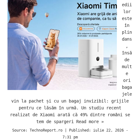
edii
lor
este
în
plin
dans
,
însă
de
mult
e
ori
baga
jele
vin la pachet și cu un bagaj invizibil: grijile
pentru ce lăsăm în urmă. Un studiu recent
realizat de Xiaomi arată că 49% dintre români se
tem de spargeri
Read more »
Source:
TechnoReport.ro
|
Published:
iulie 22, 2026 -
7:31 pm