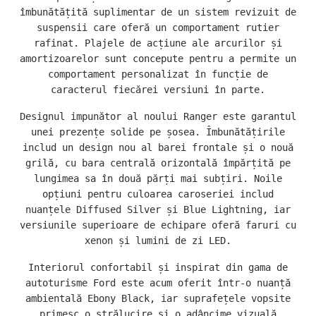
îmbunătățită suplimentar de un sistem revizuit de
suspensii care oferă un comportament rutier
rafinat. Plajele de acțiune ale arcurilor și
amortizoarelor sunt concepute pentru a permite un
comportament personalizat în funcție de
caracterul fiecărei versiuni în parte.
Designul impunător al noului Ranger este garantul
unei prezențe solide pe șosea. Îmbunătățirile
includ un design nou al barei frontale și o nouă
grilă, cu bara centrală orizontală împărțită pe
lungimea sa în două părți mai subțiri. Noile
opțiuni pentru culoarea caroseriei includ
nuanțele Diffused Silver și Blue Lightning, iar
versiunile superioare de echipare oferă faruri cu
xenon și lumini de zi LED.
Interiorul confortabil și inspirat din gama de
autoturisme Ford este acum oferit într-o nuanță
ambientală Ebony Black, iar suprafețele vopsite
primesc o strălucire și o adâncime vizuală