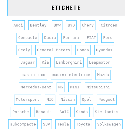
ETICHETE
Audi
Bentley
BMW
BYD
Chery
Citroen
Compacte
Dacia
Ferrari
FIAT
Ford
Geely
General Motors
Honda
Hyundai
Jaguar
Kia
Lamborghini
Leapmotor
masini eco
masini electrice
Mazda
Mercedes-Benz
MG
MINI
Mitsubishi
Motorsport
NIO
Nissan
Opel
Peugeot
Porsche
Renault
SAIC
Skoda
Stellantis
subcompacte
SUV
Tesla
Toyota
Volkswagen