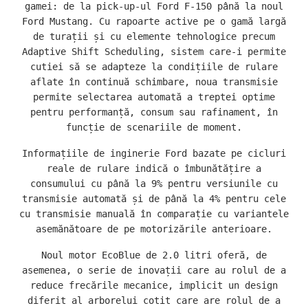
gamei: de la pick-up-ul Ford F-150 până la noul
Ford Mustang. Cu rapoarte active pe o gamă largă
de turații și cu elemente tehnologice precum
Adaptive Shift Scheduling, sistem care-i permite
cutiei să se adapteze la condițiile de rulare
aflate în continuă schimbare, noua transmisie
permite selectarea automată a treptei optime
pentru performanță, consum sau rafinament, în
funcție de scenariile de moment.
Informațiile de inginerie Ford bazate pe cicluri
reale de rulare indică o îmbunătățire a
consumului cu până la 9% pentru versiunile cu
transmisie automată și de până la 4% pentru cele
cu transmisie manuală în comparație cu variantele
asemănătoare de pe motorizările anterioare.
Noul motor EcoBlue de 2.0 litri oferă, de
asemenea, o serie de inovații care au rolul de a
reduce frecările mecanice, implicit un design
diferit al arborelui cotit care are rolul de a