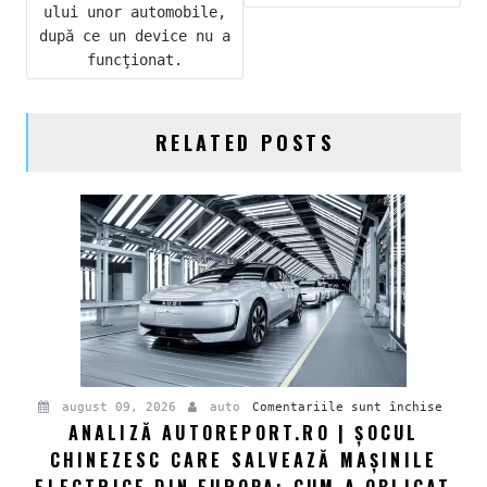
ARTICOLE
ului unor automobile,
după ce un device nu a
funcţionat.
RELATED POSTS
pentru
august 09, 2026
auto
Comentariile sunt închise
ANALIZĂ AUTOREPORT.RO | ȘOCUL
Analiz
CHINEZESC CARE SALVEAZĂ MAȘINILE
Autore
|
ELECTRICE DIN EUROPA: CUM A OBLIGAT