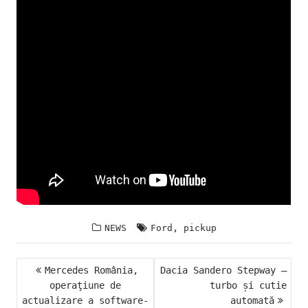
,
NEWS
Ford
pickup
NAVIGARE
Mercedes România,
Dacia Sandero Stepway –
ÎN
operaţiune de
turbo și cutie
actualizare a software-
automată