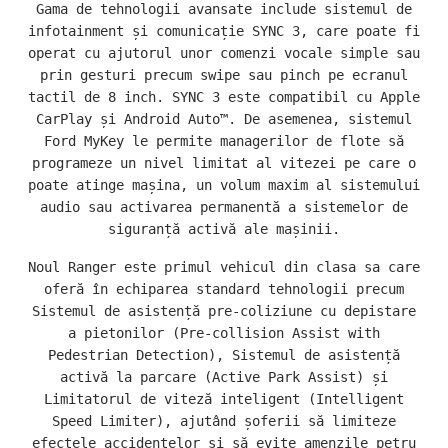
Gama de tehnologii avansate include sistemul de
infotainment și comunicație SYNC 3, care poate fi
operat cu ajutorul unor comenzi vocale simple sau
prin gesturi precum swipe sau pinch pe ecranul
tactil de 8 inch. SYNC 3 este compatibil cu Apple
CarPlay și Android Auto™. De asemenea, sistemul
Ford MyKey le permite managerilor de flote să
programeze un nivel limitat al vitezei pe care o
poate atinge mașina, un volum maxim al sistemului
audio sau activarea permanentă a sistemelor de
siguranță activă ale mașinii.
Noul Ranger este primul vehicul din clasa sa care
oferă în echiparea standard tehnologii precum
Sistemul de asistență pre-coliziune cu depistare
a pietonilor (Pre-collision Assist with
Pedestrian Detection), Sistemul de asistență
activă la parcare (Active Park Assist) și
Limitatorul de viteză inteligent (Intelligent
Speed Limiter), ajutând șoferii să limiteze
efectele accidentelor și să evite amenzile petru