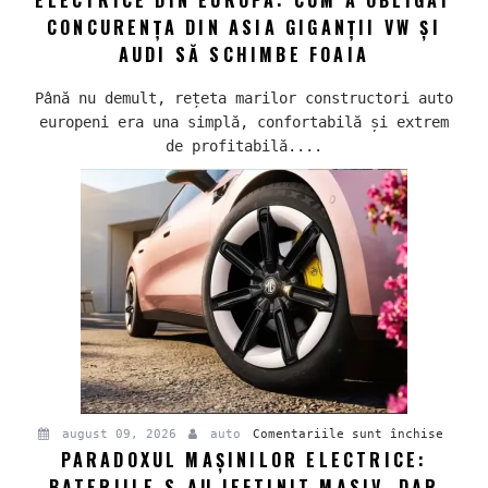
Șocul
CONCURENȚA DIN ASIA GIGANȚII VW ȘI
chinez
AUDI SĂ SCHIMBE FOAIA
care
salvea
Până nu demult, rețeta marilor constructori auto
mașini
europeni era una simplă, confortabilă și extrem
electr
de profitabilă....
din
Europa
Cum
a
obliga
concur
din
Asia
giganț
VW
și
Audi
pentru
august 09, 2026
auto
Comentariile sunt închise
să
PARADOXUL MAȘINILOR ELECTRICE:
Parado
schimb
BATERIILE S-AU IEFTINIT MASIV, DAR
mașini