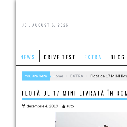
Skip
to
content
JOI, AUGUST 6, 2026
NEWS
DRIVE TEST
EXTRA
BLOG
You are here
Home
EXTRA
Flotă de 17 MINI liv
FLOTĂ DE 17 MINI LIVRATĂ ÎN R
decembrie 4, 2019
auto