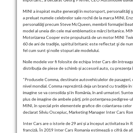
MINI a inspirat multe generaţii în motorsport, personalităţi 
a preluat numele celebrelor sale rochii de la marca MINI, En
personaliăţi precum Steve McQueen, membrii formaţiei Beatl
model al uneia din cele mai emblematice mărci britanice. MIN
Motorizarea Cooper este propulsată de un motor MINI TwinPo
60 de ani de tradiţie, spiritul britanic este reflectat şi de
fel cum sunt şi noile stopuri ale modelului.
Noile modele vor fi folosite de echipa Inter Cars din întreaga
distribuția de piese de schimb și accesorii auto, cu prezența î
“Produsele Comma, destinate autovehiculelor de pasageri, co
nivel mondial. Comma reprezintă deja un brand cu tradiție în
imagine se va consolida și în România, în anii urmatori. Sun
plus de imagine de ambele părți, prin potențarea pedigree-ului
MINI, în special prin elementele grafice din colantarea celor 
declarat Silviu Oscepiuc, Marketing Manager Inter Cars Ro
Inter Cars are o istorie de 29 ani și a început activitatea în
franciză. În 2019 Inter Cars Romania estimează o cifră de afa