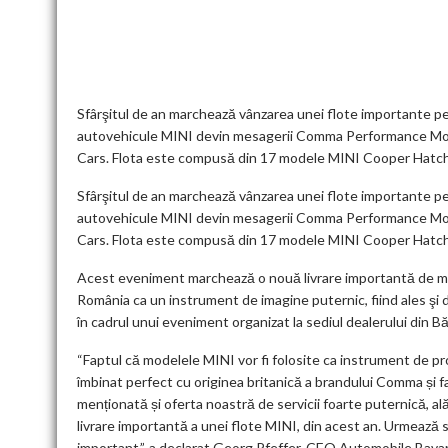
b
er
l
di
dI
s
l
es
o
t
n
A
t
k
o
p
k
p
Sfârşitul de an marchează vânzarea unei flote importante 
autovehicule MINI devin mesagerii Comma Performance Motor O
Cars. Flota este compusă din 17 modele MINI Cooper Hatch 
Sfârşitul de an marchează vânzarea unei flote importante 
autovehicule MINI devin mesagerii Comma Performance Motor O
Cars. Flota este compusă din 17 modele MINI Cooper Hatch 
Acest eveniment marchează o nouă livrare importantă de mo
România ca un instrument de imagine puternic, fiind ales şi 
în cadrul unui eveniment organizat la sediul dealerului din B
“Faptul că modelele MINI vor fi folosite ca instrument de pr
îmbinat perfect cu originea britanică a brandului Comma și f
menționată și oferta noastră de servicii foarte puternică, ală
livrare importantă a unei flote MINI, din acest an. Urmează 
important.”, a declarat Georg Pfeffer, CEO Automobile Bavar