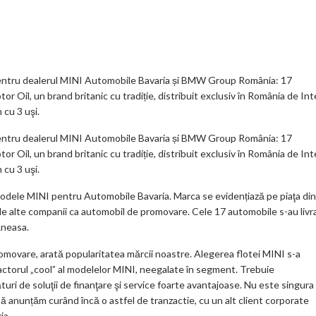
o
gl
ur
je
.
e_
n
az
co
b
al
ă
m
o
pentru dealerul MINI Automobile Bavaria și BMW Group România: 17
il, un brand britanic cu tradiție, distribuit exclusiv în România de Int
o
cu 3 uşi.
k
pentru dealerul MINI Automobile Bavaria și BMW Group România: 17
m
il, un brand britanic cu tradiție, distribuit exclusiv în România de Int
cu 3 uşi.
ar
ks
dele MINI pentru Automobile Bavaria. Marca se evidențiază pe piaţa din
de alte companii ca automobil de promovare. Cele 17 automobile s-au livr
ăneasa.
omovare, arată popularitatea mărcii noastre. Alegerea flotei MINI s-a
actorul „cool” al modelelor MINI, neegalate în segment. Trebuie
turi de soluţii de finanţare şi service foarte avantajoase. Nu este singura
să anunțăm curând încă o astfel de tranzactie, cu un alt client corporate
ia.