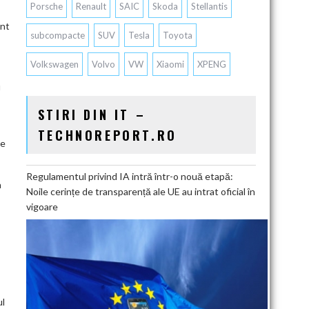
Porsche
Renault
SAIC
Skoda
Stellantis
ant
subcompacte
SUV
Tesla
Toyota
Volkswagen
Volvo
VW
Xiaomi
XPENG
u
STIRI DIN IT –
TECHNOREPORT.RO
te
Regulamentul privind IA intră într-o nouă etapă:
a
Noile cerințe de transparență ale UE au intrat oficial în
vigoare
ul