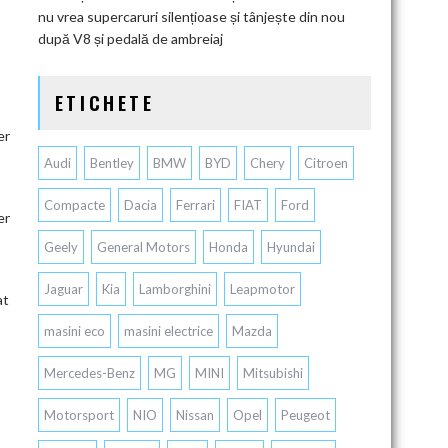
nu vrea supercaruri silențioase și tânjește din nou
după V8 și pedală de ambreiaj
ETICHETE
er
Audi
Bentley
BMW
BYD
Chery
Citroen
Compacte
Dacia
Ferrari
FIAT
Ford
er
Geely
General Motors
Honda
Hyundai
Jaguar
Kia
Lamborghini
Leapmotor
at
masini eco
masini electrice
Mazda
Mercedes-Benz
MG
MINI
Mitsubishi
Motorsport
NIO
Nissan
Opel
Peugeot