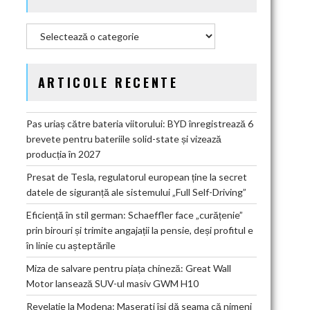
Categorii
ARTICOLE RECENTE
Pas uriaș către bateria viitorului: BYD înregistrează 6
brevete pentru bateriile solid-state și vizează
producția în 2027
Presat de Tesla, regulatorul european ține la secret
datele de siguranță ale sistemului „Full Self-Driving”
Eficiență în stil german: Schaeffler face „curățenie”
prin birouri și trimite angajații la pensie, deși profitul e
în linie cu așteptările
Miza de salvare pentru piața chineză: Great Wall
Motor lansează SUV-ul masiv GWM H10
Revelație la Modena: Maserati își dă seama că nimeni