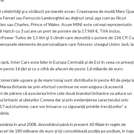
şi celebrităţi şi a strălucit pe marele ecran. Creatoarea de modă Mary Qu
zo Ferrari sau Ferruccio Lamborghini au deţinut unul, aşa cum au făcut
es sau Charles, Prince of Wales. Acum MINI este cel mai reprezentativ
I Hatch cu 3 usi are un pret de pornire de la 17.969 €, TVA inclus.
wer Turbo de 1,5 litri şi 3 clindri care dezvoltă o putere de 136 CP. C
 numeroasele elemente de personalizare care folosesc steagul Union Jack, la
 țară. Inter Cars este lider in Europa Centrală și de Est în ceea ce priveș
n peste 16 țări și cu o cifră de afaceri de peste 1,6 miliarde de euro.
merciale uşoare şi de mare tonaj sunt distribuite în peste 40 de pieţe l
 Marea Britanie iar prin eforturi continue ne vom asigura că această
tem de părere că asocierea între cele două branduri britanice va aduce un
 britanic al uleiurilor Comma dar și prin evidențierea caracterului unic
17 autoturisme, care vor întoarce cu siguranță privirile trecătorilor” a
mânia.
 România în anul 2008, dezvoltând până în prezent 60 filiale în regim de
ceri de 180 milioane de euro și își consolidează poziția pe podium, în top