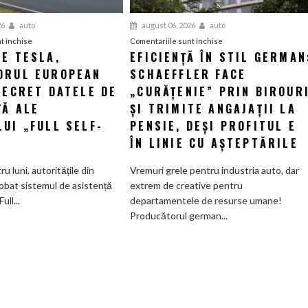
26
auto
august 06, 2026
auto
pentru
pentru
t închise
Comentariile sunt închise
E TESLA,
EFICIENȚĂ ÎN STIL GERMAN
Presat
Eficiență
ORUL EUROPEAN
de
SCHAEFFLER FACE
în
Tesla,
stil
SECRET DATELE DE
„CURĂȚENIE” PRIN BIROUR
regulatorul
german:
ȚĂ ALE
ȘI TRIMITE ANGAJAȚII LA
european
Schaeffler
UI „FULL SELF-
PENSIE, DEȘI PROFITUL E
ține
face
ÎN LINIE CU AȘTEPTĂRILE
la
„curățenie”
secret
prin
u luni, autoritățile din
Vremuri grele pentru industria auto, dar
datele
birouri
obat sistemul de asistență
extrem de creative pentru
de
și
ull...
departamentele de resurse umane!
siguranță
trimite
Producătorul german...
ale
angajații
sistemului
la
„Full
pensie,
Self-
deși
Driving”
profitul
e