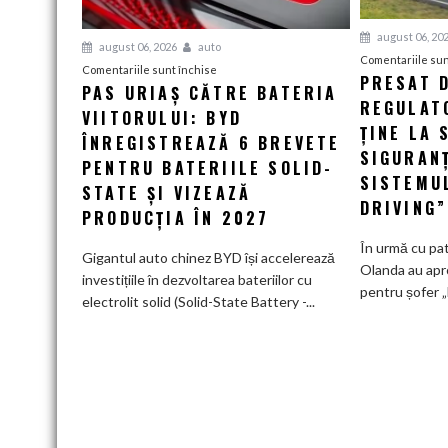
august 06, 20
august 06, 2026
auto
Comentariile sun
pentru
Comentariile sunt închise
PRESAT D
PAS URIAȘ CĂTRE BATERIA
Pas
REGULAT
VIITORULUI: BYD
uriaș
ȚINE LA 
către
ÎNREGISTREAZĂ 6 BREVETE
SIGURAN
bateria
PENTRU BATERIILE SOLID-
SISTEMUL
viitorului:
STATE ȘI VIZEAZĂ
BYD
DRIVING”
PRODUCȚIA ÎN 2027
înregistrează
6
În urmă cu patr
Gigantul auto chinez BYD își accelerează
brevete
Olanda au apr
investițiile în dezvoltarea bateriilor cu
pentru
pentru șofer „F
electrolit solid (Solid-State Battery -...
bateriile
solid-
state
și
vizează
producția
în