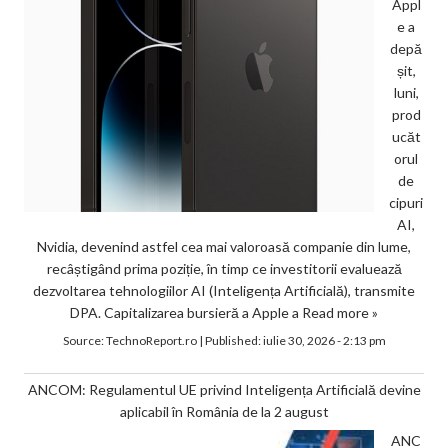
Appl
e a
depă
șit,
luni,
prod
ucăt
orul
de
cipuri
AI,
Nvidia, devenind astfel cea mai valoroasă companie din lume,
recâștigând prima poziție, în timp ce investitorii evaluează
dezvoltarea tehnologiilor AI (Inteligența Artificială), transmite
DPA. Capitalizarea bursieră a Apple a
Read more »
Source:
TechnoReport.ro
|
Published:
iulie 30, 2026 - 2:13 pm
ANCOM: Regulamentul UE privind Inteligența Artificială devine
aplicabil în România de la 2 august
ANC