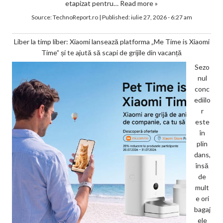
etapizat pentru…
Read more »
Source:
TechnoReport.ro
|
Published:
iulie 27, 2026 - 6:27 am
Liber la timp liber: Xiaomi lansează platforma „Me Time is Xiaomi
Time” și te ajută să scapi de grijile din vacanță
Sezo
nul
conc
ediilo
r
este
în
plin
dans,
însă
de
mult
e ori
bagaj
ele