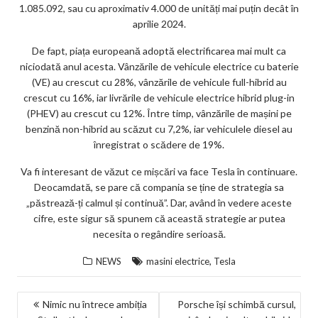
1.085.092, sau cu aproximativ 4.000 de unități mai puțin decât în
aprilie 2024.
De fapt, piața europeană adoptă electrificarea mai mult ca
niciodată anul acesta. Vânzările de vehicule electrice cu baterie
(VE) au crescut cu 28%, vânzările de vehicule full-hibrid au
crescut cu 16%, iar livrările de vehicule electrice hibrid plug-in
(PHEV) au crescut cu 12%. Între timp, vânzările de mașini pe
benzină non-hibrid au scăzut cu 7,2%, iar vehiculele diesel au
înregistrat o scădere de 19%.
Va fi interesant de văzut ce mișcări va face Tesla în continuare.
Deocamdată, se pare că compania se ține de strategia sa
„păstrează-ți calmul și continuă”. Dar, având în vedere aceste
cifre, este sigur să spunem că această strategie ar putea
necesita o regândire serioasă.
,
NEWS
masini electrice
Tesla
NAVIGARE
Nimic nu întrece ambiția
Porsche își schimbă cursul,