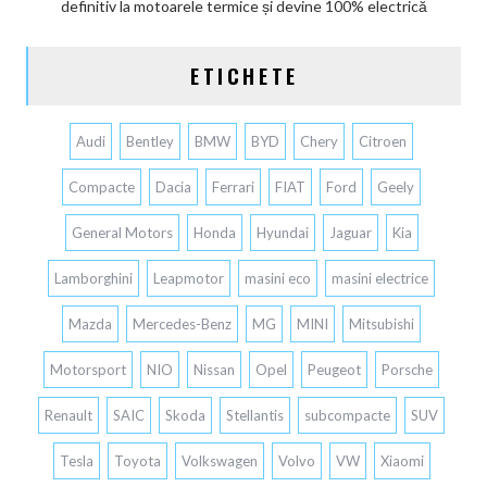
definitiv la motoarele termice și devine 100% electrică
ETICHETE
Audi
Bentley
BMW
BYD
Chery
Citroen
Compacte
Dacia
Ferrari
FIAT
Ford
Geely
General Motors
Honda
Hyundai
Jaguar
Kia
Lamborghini
Leapmotor
masini eco
masini electrice
Mazda
Mercedes-Benz
MG
MINI
Mitsubishi
Motorsport
NIO
Nissan
Opel
Peugeot
Porsche
Renault
SAIC
Skoda
Stellantis
subcompacte
SUV
Tesla
Toyota
Volkswagen
Volvo
VW
Xiaomi