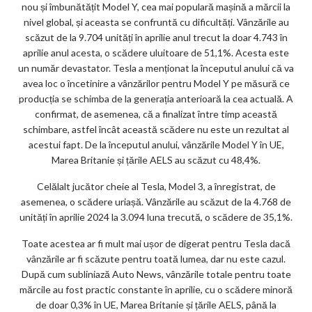
nou și îmbunătățit Model Y, cea mai populară mașină a mărcii la
nivel global, și aceasta se confruntă cu dificultăți. Vânzările au
scăzut de la 9.704 unități în aprilie anul trecut la doar 4.743 în
aprilie anul acesta, o scădere uluitoare de 51,1%. Acesta este
un număr devastator. Tesla a menționat la începutul anului că va
avea loc o încetinire a vânzărilor pentru Model Y pe măsură ce
producția se schimba de la generația anterioară la cea actuală. A
confirmat, de asemenea, că a finalizat între timp această
schimbare, astfel încât această scădere nu este un rezultat al
acestui fapt. De la începutul anului, vânzările Model Y în UE,
Marea Britanie și țările AELS au scăzut cu 48,4%.
Celălalt jucător cheie al Tesla, Model 3, a înregistrat, de
asemenea, o scădere uriașă. Vânzările au scăzut de la 4.768 de
unități în aprilie 2024 la 3.094 luna trecută, o scădere de 35,1%.
Toate acestea ar fi mult mai ușor de digerat pentru Tesla dacă
vânzările ar fi scăzute pentru toată lumea, dar nu este cazul.
După cum subliniază Auto News, vânzările totale pentru toate
mărcile au fost practic constante în aprilie, cu o scădere minoră
de doar 0,3% în UE, Marea Britanie și țările AELS, până la