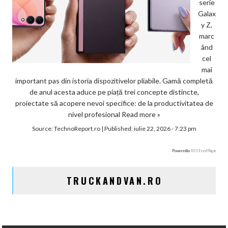
serie
Galax
y Z,
marc
ând
cel
mai
important pas din istoria dispozitivelor pliabile. Gamă completă
de anul acesta aduce pe piață trei concepte distincte,
proiectate să acopere nevoi specifice: de la productivitatea de
nivel profesional
Read more »
Source:
TechnoReport.ro
|
Published:
iulie 22, 2026 - 7:23 pm
Powered by
RSS Feed Plugin
TRUCKANDVAN.RO