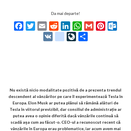
Da mai departe!
F
T
E
R
Li
W
G
Pi
O
ac
w
m
e
n
h
m
nt
ut
V
g
Li
P
e
itt
ai
d
ke
at
ai
er
lo
K
o
ve
ar
b
er
l
di
dI
s
l
es
o
o
Jo
ta
o
t
n
A
t
k.
gl
ur
je
o
p
co
e_
n
az
k
p
m
b
al
ă
o
Nu există nicio modalitate pozitivă de a prezenta trendul
descendent al vânzărilor pe care îl experimentează Tesla în
o
Europa. Elon Musk ar putea plănui să rămână alături de
k
Tesla în viitorul previzibil, dar consiliul de administrație ar
putea avea o opinie diferită dacă vânzările continuă să
m
scadă așa cum au făcut-o. CEO-ul a recunoscut recent că
ar
vânzările în Europa erau problematice, iar acum avem mai