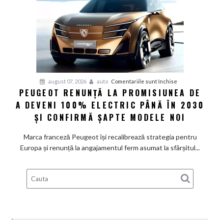
cer
măsuri
rapide
de
restructurare
pentru
august 07, 2026
auto
Comentariile sunt închise
PEUGEOT RENUNȚĂ LA PROMISIUNEA DE
Peugeot
A DEVENI 100% ELECTRIC PÂNĂ ÎN 2030
renunță
la
ȘI CONFIRMĂ ȘAPTE MODELE NOI
promisiunea
de
Marca franceză Peugeot își recalibrează strategia pentru
a
Europa și renunță la angajamentul ferm asumat la sfârșitul...
deveni
100%
electric
până
în
2030