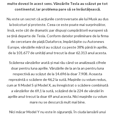
multe dovezi în acest sens. Vânzările Tesla au scăzut pe tot
ks
continentul, iar problema pare să se înrăutățească.
Nu este un secret că acțiunile controversate ale lui Musk au dus
la boicoturi și proteste. Ceea ce este poate mai surprinzător,
însă, este cât de dramatic par dispuși cumpărătorii europeni să
se țină departe de Tesla. Conform datelor preliminare de la firma
de cercetare de piață Dataforce, împărtășite cu Autonews
Europe, vânzările mărcii au scăzut cu peste 38% până în aprilie,
de la 101.677 de unități anul trecut la doar 62.313 anul acesta.
Scăderea vânzărilor arată și mai rău când se analizează cifrele
doar pentru luna aprilie. Vânzările de la an la an pentru luna
respectivă au scăzut de la 14.696 la doar 7.908. Aceasta
reprezintă o scădere de 46,2 la sută. Mașinile cu volum redus,
cum ar fi Model S și Model X, au înregistrat o scădere combinată
a vânzărilor de 69,1 la sută, scăzând de la 224 de vânzări în
aprilie anul trecut la doar 69 anul acesta. Nici mașinile cu volum
mare nu se descurcă mult mai bine.
Nici măcar Model Y nu este în siguranță. În ciuda lansării unui