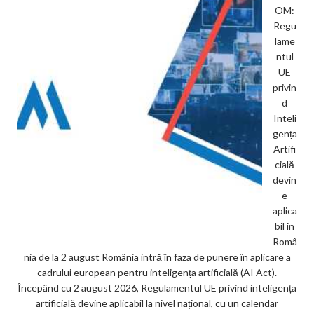
OM:
Regu
lame
ntul
UE
privin
d
Inteli
gența
Artifi
cială
devin
e
aplica
bil în
Româ
nia de la 2 august România intră în faza de punere în aplicare a
cadrului european pentru inteligența artificială (AI Act).
Începând cu 2 august 2026, Regulamentul UE privind inteligența
artificială devine aplicabil la nivel național, cu un calendar