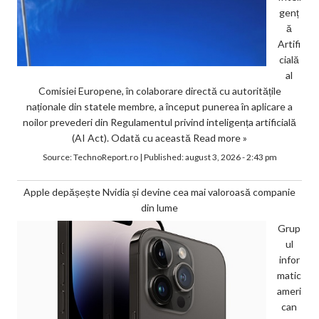
genț
ă
Artifi
cială
al
Comisiei Europene, în colaborare directă cu autoritățile
naționale din statele membre, a început punerea în aplicare a
noilor prevederi din Regulamentul privind inteligența artificială
(AI Act). Odată cu această
Read more »
Source:
TechnoReport.ro
|
Published:
august 3, 2026 - 2:43 pm
Apple depășește Nvidia și devine cea mai valoroasă companie
din lume
Grup
ul
infor
matic
ameri
can