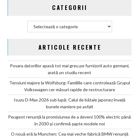
și
CATEGORII
confirmă
șapte
modele
Categorii
noi
ARTICOLE RECENTE
Povara datoriilor apasă tot mai greu pe furnizorii auto germani,
arată un studiu recent
Tensiuni majore la Wolfsburg: Familiile care controlează Grupul
Volkswagen cer măsuri rapide de restructurare
Isuzu D-Max 2026 sub lupă: Calul de bătaie japonez învață
bunele maniere pe asfalt
Peugeot renunță la promisiunea de a deveni 100% electric până
în 2030 și confirmă șapte modele noi
O nouă eră la Munchen: Cea mai veche fabrică BMW renunță