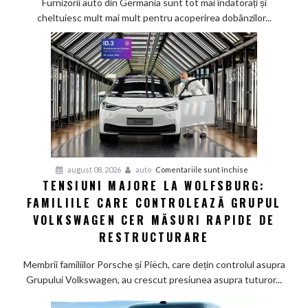
Furnizorii auto din Germania sunt tot mai îndatorați și
greu
cheltuiesc mult mai mult pentru acoperirea dobânzilor...
pe
furnizorii
auto
germani,
arată
un
studiu
recent
pentru
august 08, 2026
auto
Comentariile sunt închise
TENSIUNI MAJORE LA WOLFSBURG:
Tensiuni
FAMILIILE CARE CONTROLEAZĂ GRUPUL
majore
la
VOLKSWAGEN CER MĂSURI RAPIDE DE
Wolfsburg:
RESTRUCTURARE
Familiile
care
Membrii familiilor Porsche și Piëch, care dețin controlul asupra
controlează
Grupului Volkswagen, au crescut presiunea asupra tuturor...
Grupul
Volkswagen