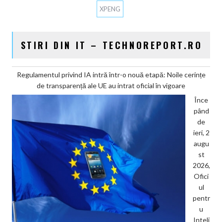
XPENG
STIRI DIN IT – TECHNOREPORT.RO
Regulamentul privind IA intră într-o nouă etapă: Noile cerințe
de transparență ale UE au intrat oficial în vigoare
Înce
pând
de
ieri, 2
augu
st
2026,
Ofici
ul
pentr
u
Inteli