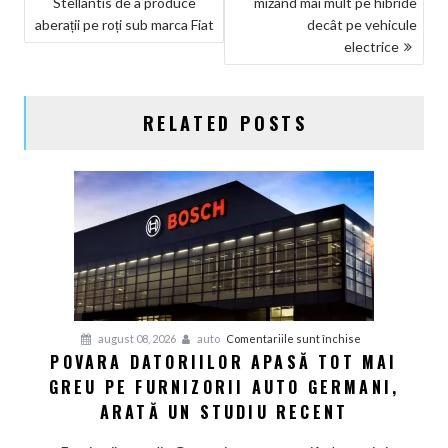
Stellantis de a produce
mizând mai mult pe hibride
ÎN
aberații pe roți sub marca Fiat
decât pe vehicule
ARTICOLE
electrice
RELATED POSTS
pentru
august 08, 2026
auto
Comentariile sunt închise
POVARA DATORIILOR APASĂ TOT MAI
Povara
GREU PE FURNIZORII AUTO GERMANI,
datoriilor
apasă
ARATĂ UN STUDIU RECENT
tot
mai