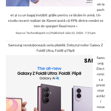
vin la
pach
et și cu un bagaj invizibil: grijile pentru ce lăsăm în urmă. Un
studiu recent realizat de Xiaomi arată că 49% dintre români se
tem de spargeri
Read more »
Source:
TechnoReport.ro
|
Published:
iulie 22, 2026 - 7:31 pm
Samsung revoluționează seria pliabilă: Debutul noilor Galaxy Z
Fold8 Ultra, Fold8 și Flip8
Sams
ung
Elect
ronic
s a
preze
ntat
astăz
i
noua