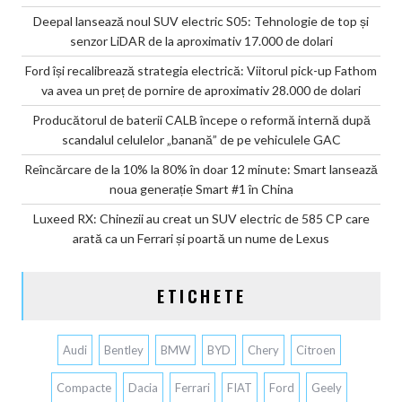
Deepal lansează noul SUV electric S05: Tehnologie de top și
senzor LiDAR de la aproximativ 17.000 de dolari
Ford își recalibrează strategia electrică: Viitorul pick-up Fathom
va avea un preț de pornire de aproximativ 28.000 de dolari
Producătorul de baterii CALB începe o reformă internă după
scandalul celulelor „banană” de pe vehiculele GAC
Reîncărcare de la 10% la 80% în doar 12 minute: Smart lansează
noua generație Smart #1 în China
Luxeed RX: Chinezii au creat un SUV electric de 585 CP care
arată ca un Ferrari și poartă un nume de Lexus
ETICHETE
Audi
Bentley
BMW
BYD
Chery
Citroen
Compacte
Dacia
Ferrari
FIAT
Ford
Geely