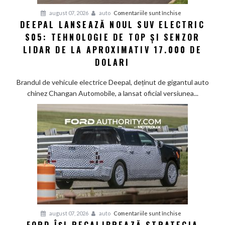
pentru
august 07, 2026
auto
Comentariile sunt închise
DEEPAL LANSEAZĂ NOUL SUV ELECTRIC
Deepal
S05: TEHNOLOGIE DE TOP ȘI SENZOR
lansează
noul
LIDAR DE LA APROXIMATIV 17.000 DE
SUV
DOLARI
electric
S05:
Brandul de vehicule electrice Deepal, deținut de gigantul auto
Tehnologie
chinez Changan Automobile, a lansat oficial versiunea...
de
top
și
senzor
LiDAR
de
la
aproximativ
17.000
de
dolari
pentru
august 07, 2026
auto
Comentariile sunt închise
FORD ÎȘI RECALIBREAZĂ STRATEGIA
Ford