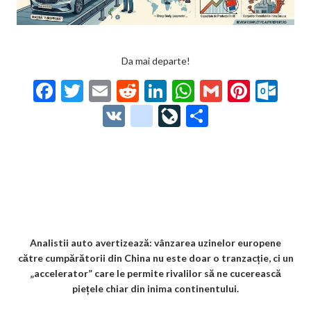
Da mai departe!
F
T
E
R
Li
W
G
Pi
O
ac
w
m
e
n
h
m
nt
ut
V
g
Li
P
e
itt
ai
d
ke
at
ai
er
lo
K
o
ve
ar
b
er
l
di
dI
s
l
es
o
o
Jo
ta
o
t
n
A
t
k.
gl
ur
je
o
p
co
e_
n
az
k
p
m
b
al
ă
o
Analistii auto avertizează: vânzarea uzinelor europene
către cumpărătorii din China nu este doar o tranzacție, ci un
o
„accelerator” care le permite rivalilor să ne cucerească
k
piețele chiar din inima continentului.