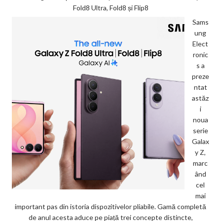
Fold8 Ultra, Fold8 și Flip8
Sams
ung
Elect
ronic
s a
preze
ntat
astăz
i
noua
serie
Galax
y Z,
marc
ând
cel
mai
important pas din istoria dispozitivelor pliabile. Gamă completă
de anul acesta aduce pe piață trei concepte distincte,