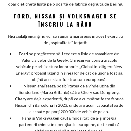
doar o etichetă lipită pe o poartă de fabrică deținută de Beijing.
FORD, NISSAN ȘI VOLKSWAGEN SE
ÎNSCRIU LA RÂND
Nici ceilalți giganți nu vor să rămână mai prejos în acest exercițiu
de „ospitalitate” forțată:
Ford
se pregătește să-i cedeze o linie de asamblare din
Valencia celor de la
Geely
. Chinezii vor construi acolo
vehicule pe arhitectura lor proprie, „Global Intelligent New
Energy”, probabil râzând în sinea lor de cât de ușor a fost să
obțină acces la infrastructura europeană.
Nissan
analizează posibilitatea de a vinde uzina din
Sunderland (Marea Britanie) către Chery sau Dongfeng.
Chery
are deja experiență, după ce a cumpărat fosta fabrică
Nissan din Barcelona în 2023, unde are acum capacitatea de
a scoate pe porți 200.000 de vehicule pe an.
Până și
Volkswagen
caută modalități de a-și integra
partenerii chinezi în operațiunile europene, de teamă că
altfel va trebui să pună lacătul pe ușă.