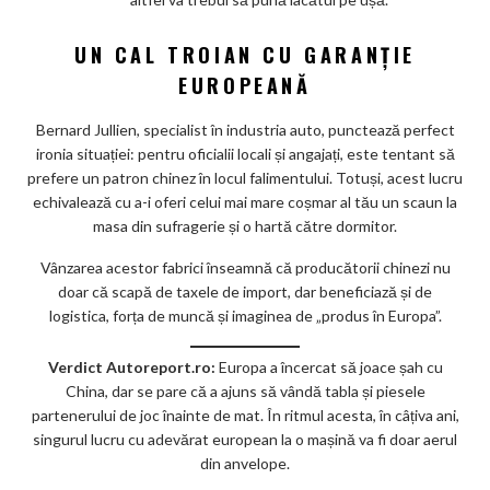
UN CAL TROIAN CU GARANȚIE
EUROPEANĂ
Bernard Jullien, specialist în industria auto, punctează perfect
ironia situației: pentru oficialii locali și angajați, este tentant să
prefere un patron chinez în locul falimentului. Totuși, acest lucru
echivalează cu a-i oferi celui mai mare coșmar al tău un scaun la
masa din sufragerie și o hartă către dormitor.
Vânzarea acestor fabrici înseamnă că producătorii chinezi nu
doar că scapă de taxele de import, dar beneficiază și de
logistica, forța de muncă și imaginea de „produs în Europa”.
Verdict Autoreport.ro:
Europa a încercat să joace șah cu
China, dar se pare că a ajuns să vândă tabla și piesele
partenerului de joc înainte de mat. În ritmul acesta, în câțiva ani,
singurul lucru cu adevărat european la o mașină va fi doar aerul
din anvelope.