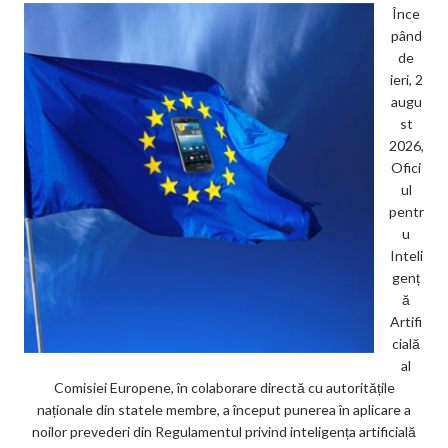
Înce
pând
de
ieri, 2
augu
st
2026,
Ofici
ul
pentr
u
Inteli
genț
ă
Artifi
cială
al
Comisiei Europene, în colaborare directă cu autoritățile
naționale din statele membre, a început punerea în aplicare a
noilor prevederi din Regulamentul privind inteligența artificială