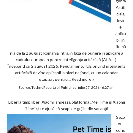
gența
Artifi
cială
devin
e
aplica
bil în
Româ
nia de la 2 august România intră în faza de punere în aplicare a
cadrului european pentru inteligența artificială (AI Act).
Începând cu 2 august 2026, Regulamentul UE privind inteligența
artificială devine aplicabil la nivel național, cu un calendar
etapizat pentru…
Read more »
Source:
TechnoReport.ro
|
Published:
iulie 27, 2026 - 6:27 am
Liber la timp liber: Xiaomi lansează platforma „Me Time is Xiaomi
Time” și te ajută să scapi de grijile din vacanță
Sezo
nul
conc