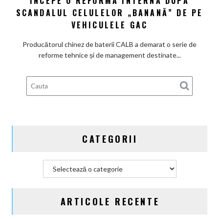
ÎNCEPE O REFORMĂ INTERNĂ DUPĂ
baterii
SCANDALUL CELULELOR „BANANĂ” DE PE
CALB
VEHICULELE GAC
începe
o
Producătorul chinez de baterii CALB a demarat o serie de
reformă
reforme tehnice și de management destinate...
internă
după
scandalul
celulelor
„banană”
de
pe
CATEGORII
vehiculele
GAC
Categorii
ARTICOLE RECENTE