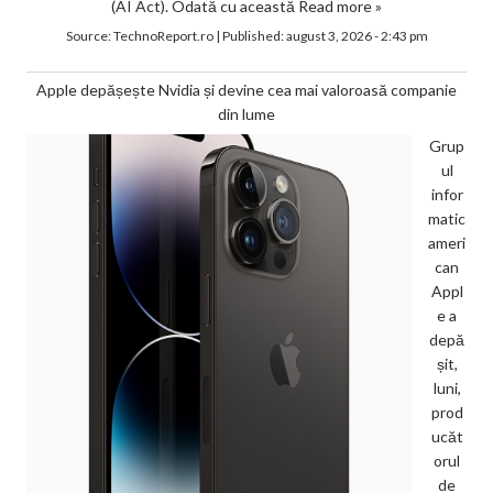
(AI Act). Odată cu această
Read more »
Source:
TechnoReport.ro
|
Published:
august 3, 2026 - 2:43 pm
Apple depășește Nvidia și devine cea mai valoroasă companie
din lume
Grup
ul
infor
matic
ameri
can
Appl
e a
depă
șit,
luni,
prod
ucăt
orul
de