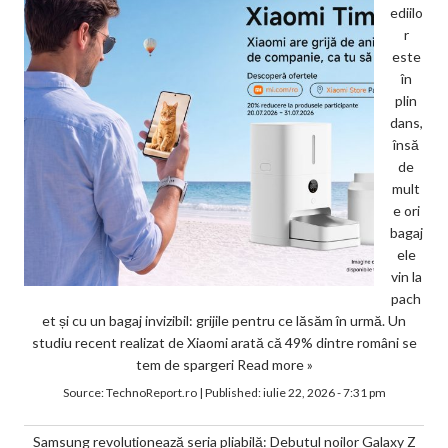
ediilo
r
este
în
plin
dans,
însă
de
mult
e ori
bagaj
ele
vin la
pach
et și cu un bagaj invizibil: grijile pentru ce lăsăm în urmă. Un
studiu recent realizat de Xiaomi arată că 49% dintre români se
tem de spargeri
Read more »
Source:
TechnoReport.ro
|
Published:
iulie 22, 2026 - 7:31 pm
Samsung revoluționează seria pliabilă: Debutul noilor Galaxy Z