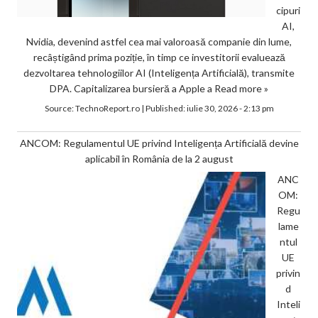
cipuri
AI,
Nvidia, devenind astfel cea mai valoroasă companie din lume,
recâștigând prima poziție, în timp ce investitorii evaluează
dezvoltarea tehnologiilor AI (Inteligența Artificială), transmite
DPA. Capitalizarea bursieră a Apple a
Read more »
Source:
TechnoReport.ro
|
Published:
iulie 30, 2026 - 2:13 pm
ANCOM: Regulamentul UE privind Inteligența Artificială devine
aplicabil în România de la 2 august
ANC
OM:
Regu
lame
ntul
UE
privin
d
Inteli