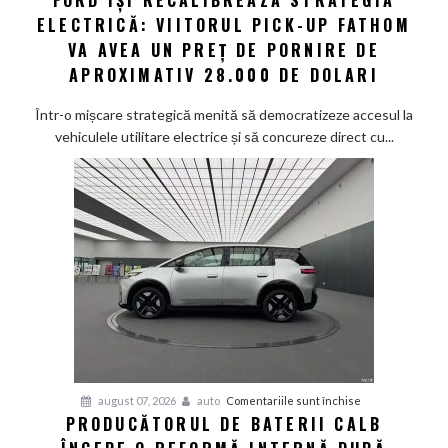
ELECTRICĂ: VIITORUL PICK-UP FATHOM
își
recalibrează
VA AVEA UN PREȚ DE PORNIRE DE
strategia
APROXIMATIV 28.000 DE DOLARI
electrică:
Viitorul
Într-o mișcare strategică menită să democratizeze accesul la
pick-
vehiculele utilitare electrice și să concureze direct cu...
up
Fathom
va
avea
un
preț
de
pornire
de
aproximativ
28.000
de
pentru
august 07, 2026
auto
Comentariile sunt închise
dolari
PRODUCĂTORUL DE BATERII CALB
Producătorul
de