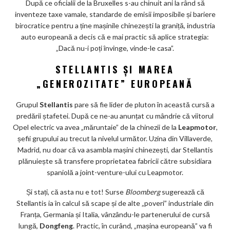
m
După ce oficialii de la Bruxelles s-au chinuit ani la rând să
inventeze taxe vamale, standarde de emisii imposibile și bariere
ar
birocratice pentru a ține mașinile chinezești la graniță, industria
ks
auto europeană a decis că e mai practic să aplice strategia:
„Dacă nu-i poți învinge, vinde-le casa”.
STELLANTIS ȘI MAREA
„GENEROZITATE” EUROPEANĂ
Grupul
Stellantis
pare să fie lider de pluton în această cursă a
predării ștafetei. După ce ne-au anunțat cu mândrie că viitorul
Opel electric va avea „măruntaie” de la chinezii de la
Leapmotor
,
șefii grupului au trecut la nivelul următor. Uzina din Villaverde,
Madrid, nu doar că va asambla mașini chinezești, dar Stellantis
plănuiește să transfere proprietatea fabricii către subsidiara
spaniolă a joint-venture-ului cu Leapmotor.
Și stați, că asta nu e tot! Surse
Bloomberg
sugerează că
Stellantis ia în calcul să scape și de alte „poveri” industriale din
Franța, Germania și Italia, vânzându-le partenerului de cursă
lungă,
Dongfeng
. Practic, în curând, „mașina europeană” va fi