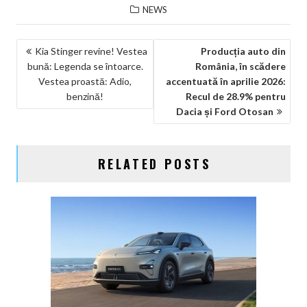
NEWS
NAVIGARE
Kia Stinger revine! Vestea
Producția auto din
bună: Legenda se întoarce.
România, în scădere
ÎN
Vestea proastă: Adio,
accentuată în aprilie 2026:
ARTICOLE
benzină!
Recul de 28.9% pentru
Dacia și Ford Otosan
RELATED POSTS