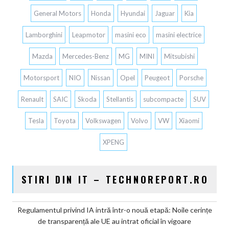
General Motors
Honda
Hyundai
Jaguar
Kia
Lamborghini
Leapmotor
masini eco
masini electrice
Mazda
Mercedes-Benz
MG
MINI
Mitsubishi
Motorsport
NIO
Nissan
Opel
Peugeot
Porsche
Renault
SAIC
Skoda
Stellantis
subcompacte
SUV
Tesla
Toyota
Volkswagen
Volvo
VW
Xiaomi
XPENG
STIRI DIN IT – TECHNOREPORT.RO
Regulamentul privind IA intră într-o nouă etapă: Noile cerințe
de transparență ale UE au intrat oficial în vigoare