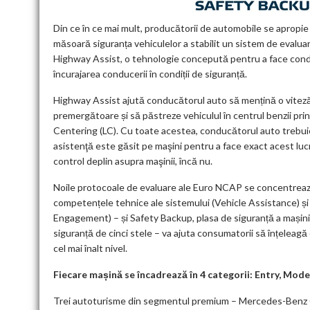
Din ce în ce mai mult, producătorii de automobile se aprop
măsoară siguranța vehiculelor a stabilit un sistem de evalu
Highway Assist, o tehnologie concepută pentru a face condus
încurajarea conducerii în condiții de siguranță.
Highway Assist ajută conducătorul auto să mențină o viteză
premergătoare și să păstreze vehiculul în centrul benzii pr
Centering (LC). Cu toate acestea, conducătorul auto trebuie 
asistenţă este găsit pe maşini pentru a face exact acest lucr
control deplin asupra maşinii, încă nu.
Noile protocoale de evaluare ale Euro NCAP se concentrează
competențele tehnice ale sistemului (Vehicle Assistance) și 
Engagement) – și Safety Backup, plasa de siguranță a mașinii în
siguranță de cinci stele – va ajuta consumatorii să înțeleagă
cel mai înalt nivel.
Fiecare mașină se încadrează în 4 categorii: Entry, Mo
Trei autoturisme din segmentul premium – Mercedes-Benz GL