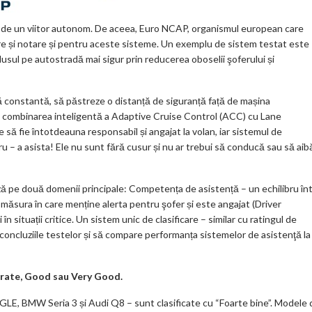
ie de un viitor autonom. De aceea, Euro NCAP, organismul european care
are și notare și pentru aceste sisteme. Un exemplu de sistem testat este
ul pe autostradă mai sigur prin reducerea oboselii şoferului și
 constantă, să păstreze o distanță de siguranță față de mașina
in combinarea inteligentă a Adaptive Cruise Control (ACC) cu Lane
să fie întotdeauna responsabil și angajat la volan, iar sistemul de
u – a asista! Ele nu sunt fără cusur și nu ar trebui să conducă sau să aib
 pe două domenii principale: Competența de asistență – un echilibru în
măsura în care menține alerta pentru şofer și este angajat (Driver
 situații critice. Un sistem unic de clasificare – similar cu ratingul de
 concluziile testelor și să compare performanța sistemelor de asistenţă la
derate, Good sau Very Good.
E, BMW Seria 3 și Audi Q8 – sunt clasificate cu “Foarte bine”. Modele 