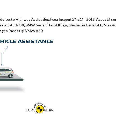
.
e_
n
az
co
b
al
ă
m
o
 de teste Highway Assist după cea începută încă în 2018. Această se
Assist: Audi Q8, BMW Seria 3, Ford Kuga, Mercedes Benz GLE, Nissan
o
agen Passat și Volvo V60.
k
m
ar
ks