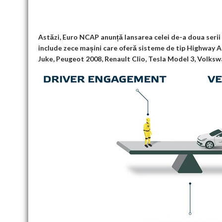
o
t
n
A
t
k
o
p
k
p
Astăzi, Euro NCAP anunță lansarea celei de-a doua serii
include zece mașini care oferă sisteme de tip Highway 
Juke, Peugeot 2008, Renault Clio, Tesla Model 3, Volksw