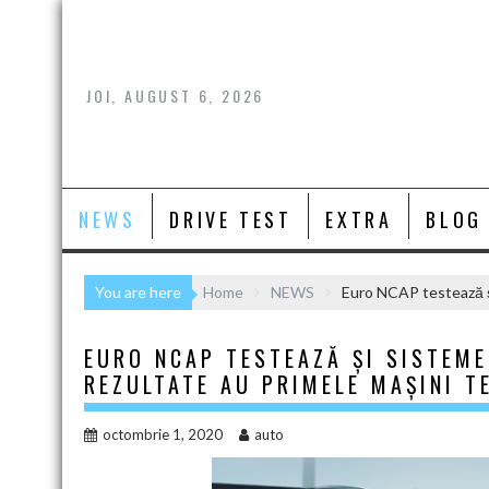
Skip
to
content
JOI, AUGUST 6, 2026
NEWS
DRIVE TEST
EXTRA
BLOG
You are here
Home
NEWS
Euro NCAP testează și
EURO NCAP TESTEAZĂ ȘI SISTEME
REZULTATE AU PRIMELE MAȘINI T
octombrie 1, 2020
auto