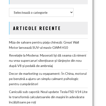
Categorii
ARTICOLE RECENTE
Miza de salvare pentru piața chineză: Great Wall
Motor lansează SUV-ul masiv GWM H10
Revelație la Modena: Maserati își dă seama că nimeni
nu vrea supercaruri silențioase și tânjește din nou
după V8 și pedală de ambreiaj
Decor de marketing cu eșapament: În China, motorul
pe benzină a ajuns un simplu calmant psihologic
pentru cumpărători
Caniculă sub capotă: Noul update Tesla FSD V14 Lite
le transformă calculatoarele din mașini în adevărate
încălzitoare pe roți