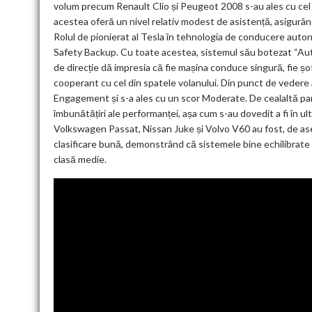
volum precum Renault Clio și Peugeot 2008 s-au ales cu cel ma
acestea oferă un nivel relativ modest de asistență, asigurâ
Rolul de pionierat al Tesla în tehnologia de conducere auton
Safety Backup. Cu toate acestea, sistemul său botezat “Auto
de direcție dă impresia că fie mașina conduce singură, fie șof
cooperant cu cel din spatele volanului. Din punct de vedere a
Engagement și s-a ales cu un scor Moderate. De cealaltă par
îmbunătățiri ale performanței, așa cum s-au dovedit a fi în ulti
Volkswagen Passat, Nissan Juke și Volvo V60 au fost, de ase
clasificare bună, demonstrând că sistemele bine echilibrate
clasă medie.