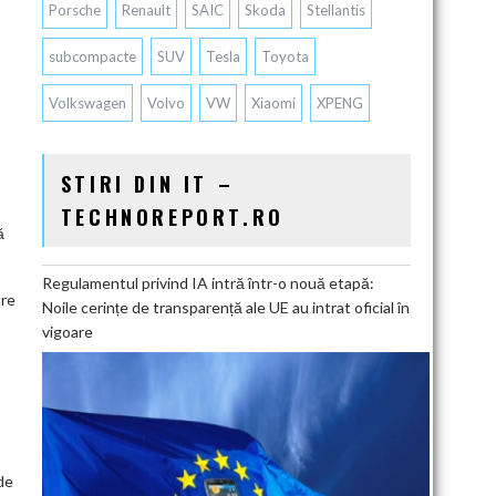
Porsche
Renault
SAIC
Skoda
Stellantis
subcompacte
SUV
Tesla
Toyota
Volkswagen
Volvo
VW
Xiaomi
XPENG
STIRI DIN IT –
TECHNOREPORT.RO
ă
Regulamentul privind IA intră într-o nouă etapă:
tre
Noile cerințe de transparență ale UE au intrat oficial în
vigoare
de