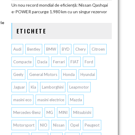
Un nou record mondial de eficiență: Nissan Qashqai
e-POWER parcurge 1.980 km cu un singur rezervor
rie
ETICHETE
Audi
Bentley
BMW
BYD
Chery
Citroen
Compacte
Dacia
Ferrari
FIAT
Ford
Geely
General Motors
Honda
Hyundai
Jaguar
Kia
Lamborghini
Leapmotor
masini eco
masini electrice
Mazda
Mercedes-Benz
MG
MINI
Mitsubishi
Motorsport
NIO
Nissan
Opel
Peugeot