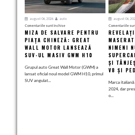
august 06, 2026
auto
august 06, 20
pentru
Comentariile sunt închise
Comentariile sun
MIZA DE SALVARE PENTRU
REVELAȚ
Miza
PIAȚA CHINEZĂ: GREAT
de
MASERATI
salvare
WALL MOTOR LANSEAZĂ
NIMENI N
pentru
SUV-UL MASIV GWM H10
SUPERCA
piața
ȘI TÂNJE
chineză:
Grupul auto Great Wall Motor (GWM) a
V8 ȘI PE
Great
lansat oficial noul model GWM H10, primul
Wall
SUV angulat...
Marca italiană 
Motor
2024, dar pres
lansează
o...
SUV-
ul
masiv
GWM
H10