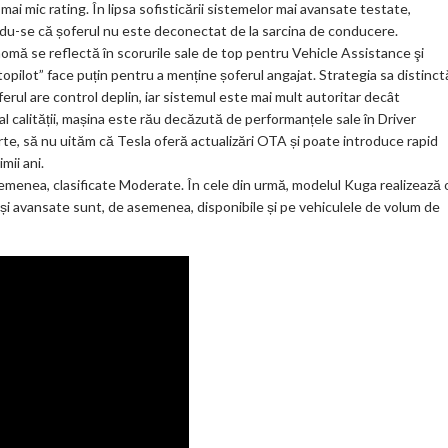
i mic rating. În lipsa sofisticării sistemelor mai avansate testate,
ndu-se că șoferul nu este deconectat de la sarcina de conducere.
omă se reflectă în scorurile sale de top pentru Vehicle Assistance şi
pilot” face puțin pentru a menține șoferul angajat. Strategia sa distinct
erul are control deplin, iar sistemul este mai mult autoritar decât
l calității, mașina este rău decăzută de performanțele sale în Driver
te, să nu uităm că Tesla oferă actualizări OTA și poate introduce rapid
mii ani.
menea, clasificate Moderate. În cele din urmă, modelul Kuga realizează 
 și avansate sunt, de asemenea, disponibile și pe vehiculele de volum de