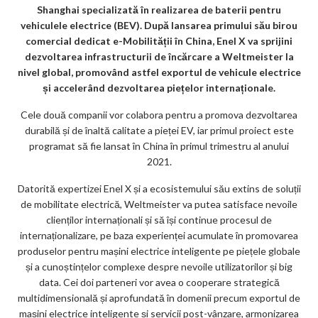
Shanghai specializată în realizarea de baterii pentru
m
vehiculele electrice (BEV). După lansarea primului său birou
ar
comercial dedicat e-Mobilității în China, Enel X va sprijini
dezvoltarea infrastructurii de încărcare a Weltmeister la
ks
nivel global, promovând astfel exportul de vehicule electrice
și accelerând dezvoltarea piețelor internaționale.
Cele două companii vor colabora pentru a promova dezvoltarea
durabilă și de înaltă calitate a pieței EV, iar primul proiect este
programat să fie lansat în China în primul trimestru al anului
2021.
Datorită expertizei Enel X și a ecosistemului său extins de soluții
de mobilitate electrică, Weltmeister va putea satisface nevoile
clienților internaționali și să își continue procesul de
internaționalizare, pe baza experienței acumulate în promovarea
produselor pentru mașini electrice inteligente pe piețele globale
și a cunoștințelor complexe despre nevoile utilizatorilor și big
data. Cei doi parteneri vor avea o cooperare strategică
multidimensională și aprofundată în domenii precum exportul de
mașini electrice inteligente și servicii post-vânzare, armonizarea