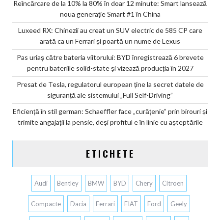
Reîncărcare de la 10% la 80% în doar 12 minute: Smart lansează
noua generație Smart #1 în China
Luxeed RX: Chinezii au creat un SUV electric de 585 CP care
arată ca un Ferrari și poartă un nume de Lexus
Pas uriaș către bateria viitorului: BYD înregistrează 6 brevete
pentru bateriile solid-state și vizează producția în 2027
Presat de Tesla, regulatorul european ține la secret datele de
siguranță ale sistemului „Full Self-Driving”
Eficiență în stil german: Schaeffler face „curățenie” prin birouri și
trimite angajații la pensie, deși profitul e în linie cu așteptările
ETICHETE
Audi
Bentley
BMW
BYD
Chery
Citroen
Compacte
Dacia
Ferrari
FIAT
Ford
Geely