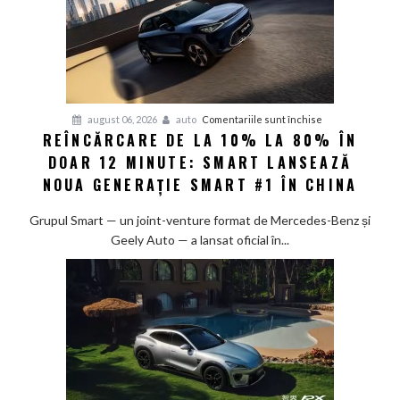
pentru
august 06, 2026
auto
Comentariile sunt închise
REÎNCĂRCARE DE LA 10% LA 80% ÎN
Reîncărcare
DOAR 12 MINUTE: SMART LANSEAZĂ
de
la
NOUA GENERAȚIE SMART #1 ÎN CHINA
10%
la
Grupul Smart — un joint-venture format de Mercedes-Benz și
80%
Geely Auto — a lansat oficial în...
în
doar
12
minute:
Smart
lansează
noua
generație