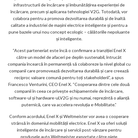
infrastructurii de încărcare și îmbunătățirea experienței de
încărcare, precum și aplicarea tehnologiei V2G. Totodată, vor
colabora pentru a promova dezvoltarea durabilă și de înaltă
calitate a industriei de mașini electrice inteligente și pentru a
pune bazele unui nou concept ecologic – călătoriile nepoluante
și inteligente.
“Acest parteneriat este încă o confirmare a tranziției Enel X
către un model de afaceri pe deplin sustenabil, întrucât
compania încearcă în permanență să colaboreze la nivel global cu
companii care promovează dezvoltarea durabilă și care creează
reciproc valoare comună pentru toți stakeholderii”, a spus
Francesco Venturini, CEO Enel X. “Cooperarea dintre cele două
companii în ceea ce privește echipamentele de încărcare,
software-ul și hardware-ul,V2G și nu numai, reprezintă o alianță
puternică, care va accelera revoluția e-Mobilitate.”
Conform acordului, Enel X și Weltmeister vor avea o cooperare
strânsă în domeniul mobilității electrice. Enel X va oferi soluții
inteligente de încărcare și servicii post-vânzare pentru
produsele auto Weltmeister exportate către piețe