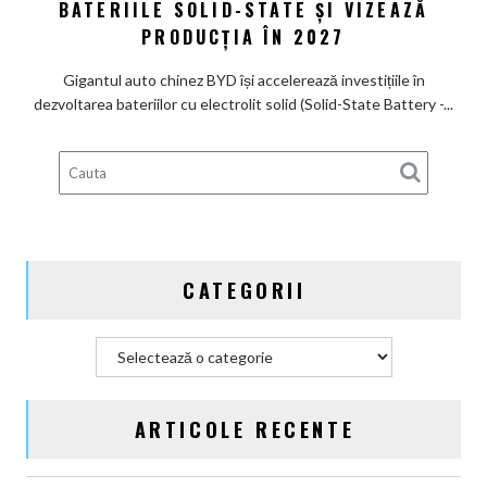
către
BATERIILE SOLID-STATE ȘI VIZEAZĂ
nume
bateria
PRODUCȚIA ÎN 2027
de
viitorului:
Lexus
BYD
Gigantul auto chinez BYD își accelerează investițiile în
înregistrează
dezvoltarea bateriilor cu electrolit solid (Solid-State Battery -...
6
brevete
pentru
bateriile
solid-
state
și
CATEGORII
vizează
producția
în
Categorii
2027
ARTICOLE RECENTE