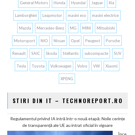
General Motors
Honda
Hyundai
Jaguar
Kia
Lamborghini
Leapmotor
masini eco
masini electrice
Mazda
Mercedes-Benz
MG
MINI
Mitsubishi
Motorsport
NIO
Nissan
Opel
Peugeot
Porsche
Renault
SAIC
Skoda
Stellantis
subcompacte
SUV
Tesla
Toyota
Volkswagen
Volvo
VW
Xiaomi
XPENG
STIRI DIN IT – TECHNOREPORT.RO
Regulamentul privind IA intră într-o nouă etapă: Noile cerințe
de transparență ale UE au intrat oficial în vigoare
Înce