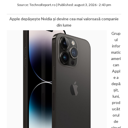
Source:
TechnoReport.ro
|
Published:
august 3, 2026 - 2:43 pm
Apple depășește Nvidia și devine cea mai valoroasă companie
din lume
Grup
ul
infor
matic
ameri
can
Appl
e a
depă
șit,
luni,
prod
ucăt
orul
de
cipuri