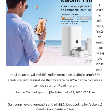
r
este
în
plin
dans,
însă
de
mult
e ori
bagaj
ele
vin la
pach
et și cu un bagaj invizibil: grijile pentru ce lăsăm în urmă. Un
studiu recent realizat de Xiaomi arată că 49% dintre români se
tem de spargeri
Read more »
Source:
TechnoReport.ro
|
Published:
iulie 22, 2026 - 7:31 pm
Samsung revoluționează seria pliabilă: Debutul noilor Galaxy Z
Fold8 Ultra, Fold8 și Flip8