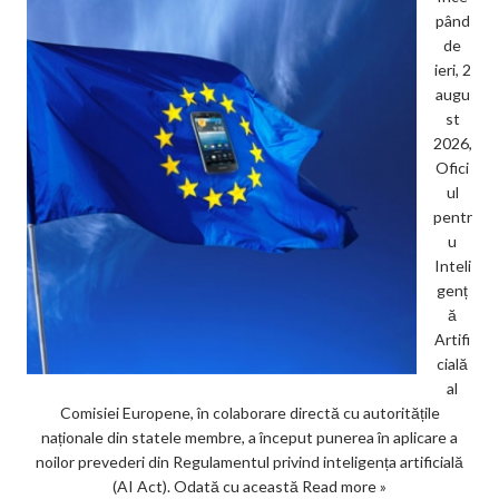
pând
de
ieri, 2
augu
st
2026,
Ofici
ul
pentr
u
Inteli
genț
ă
Artifi
cială
al
Comisiei Europene, în colaborare directă cu autoritățile
naționale din statele membre, a început punerea în aplicare a
noilor prevederi din Regulamentul privind inteligența artificială
(AI Act). Odată cu această
Read more »