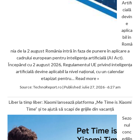
Artifi
cială
devin
e
aplica
bil în
Româ
nia de la 2 august România intră în faza de punere în aplicare a
cadrului european pentru inteligența artificială (AI Act).
Începând cu 2 august 2026, Regulamentul UE privind inteligența
artificială devine aplicabil la nivel național, cu un calendar
etapizat pentru…
Read more »
Source:
TechnoReport.ro
|
Published:
iulie 27, 2026 - 6:27 am
Liber la timp liber: Xiaomi lansează platforma „Me Time is Xiaomi
Time” și te ajută să scapi de grijile din vacanță
Sezo
nul
conc
ediilo