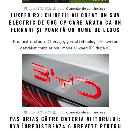
Smart
pentru
august 06, 2026
auto
Comentariile sunt închise
#1
LUXEED RX: CHINEZII AU CREAT UN SUV
Luxeed
în
ELECTRIC DE 585 CP CARE ARATĂ CA UN
RX:
China
Chinezii
FERRARI ȘI POARTĂ UN NUME DE LEXUS
au
creat
Producătorul auto Chery și gigantul tehnologic Huawei au
un
dezvăluit complet noul model Luxeed RX, după o...
SUV
electric
de
585
CP
care
arată
ca
un
Ferrari
pentru
august 06, 2026
auto
Comentariile sunt închise
PAS URIAȘ CĂTRE BATERIA VIITORULUI:
și
Pas
poartă
BYD ÎNREGISTREAZĂ 6 BREVETE PENTRU
uriaș
un