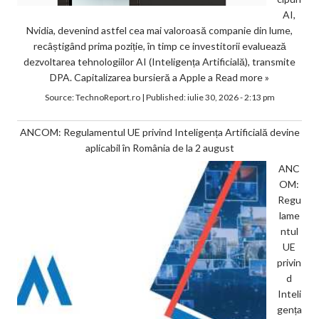
AI,
Nvidia, devenind astfel cea mai valoroasă companie din lume,
recâștigând prima poziție, în timp ce investitorii evaluează
dezvoltarea tehnologiilor AI (Inteligența Artificială), transmite
DPA. Capitalizarea bursieră a Apple a
Read more »
Source:
TechnoReport.ro
|
Published:
iulie 30, 2026 - 2:13 pm
ANCOM: Regulamentul UE privind Inteligența Artificială devine
aplicabil în România de la 2 august
ANC
OM:
Regu
lame
ntul
UE
privin
d
Inteli
gența