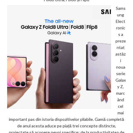
Sams
ung
Elect
ronic
s a
preze
ntat
astăz
i
noua
serie
Galax
y Z,
marc
ând
cel
mai
important pas din istoria dispozitivelor pliabile. Gamă completă
de anul acesta aduce pe piață trei concepte distincte,
proiectate să acopere nevoi specifice: de la productivitatea de