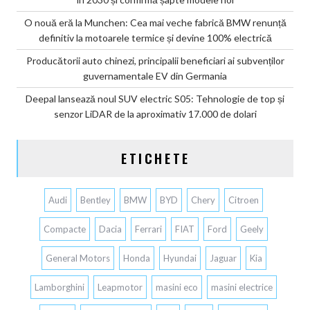
O nouă eră la Munchen: Cea mai veche fabrică BMW renunță
definitiv la motoarele termice și devine 100% electrică
Producătorii auto chinezi, principalii beneficiari ai subvenților
guvernamentale EV din Germania
Deepal lansează noul SUV electric S05: Tehnologie de top și
senzor LiDAR de la aproximativ 17.000 de dolari
ETICHETE
Audi
Bentley
BMW
BYD
Chery
Citroen
Compacte
Dacia
Ferrari
FIAT
Ford
Geely
General Motors
Honda
Hyundai
Jaguar
Kia
Lamborghini
Leapmotor
masini eco
masini electrice