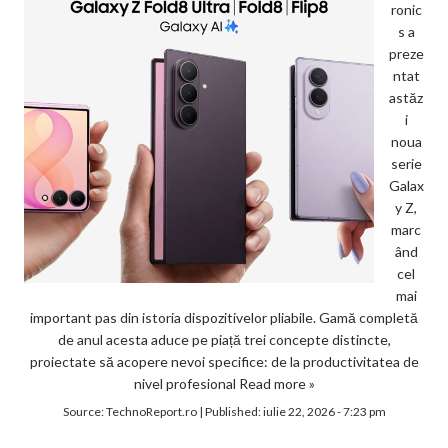
ronic
s a
preze
ntat
astăz
i
noua
serie
Galax
y Z,
marc
ând
cel
mai
important pas din istoria dispozitivelor pliabile. Gamă completă
de anul acesta aduce pe piață trei concepte distincte,
proiectate să acopere nevoi specifice: de la productivitatea de
nivel profesional
Read more »
Source:
TechnoReport.ro
|
Published:
iulie 22, 2026 - 7:23 pm