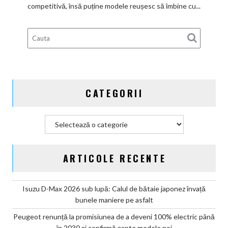
competitivă, însă puține modele reușesc să îmbine cu...
Calul
de
bătaie
gata
de
aventură
CATEGORII
Categorii
ARTICOLE RECENTE
Isuzu D-Max 2026 sub lupă: Calul de bătaie japonez învață
bunele maniere pe asfalt
Peugeot renunță la promisiunea de a deveni 100% electric până
în 2030 și confirmă șapte modele noi