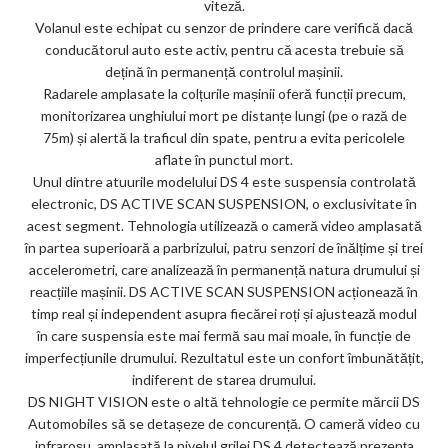
viteză.
Volanul este echipat cu senzor de prindere care verifică dacă
conducătorul auto este activ, pentru că acesta trebuie să
dețină în permanență controlul mașinii.
Radarele amplasate la colțurile mașinii oferă funcții precum,
monitorizarea unghiului mort pe distanțe lungi (pe o rază de
75m) și alertă la traficul din spate, pentru a evita pericolele
aflate în punctul mort.
Unul dintre atuurile modelului DS 4 este suspensia controlată
electronic, DS ACTIVE SCAN SUSPENSION, o exclusivitate în
acest segment. Tehnologia utilizează o cameră video amplasată
în partea superioară a parbrizului, patru senzori de înălțime și trei
accelerometri, care analizează în permanență natura drumului și
reacțiile mașinii. DS ACTIVE SCAN SUSPENSION acționează în
timp real și independent asupra fiecărei roți și ajustează modul
în care suspensia este mai fermă sau mai moale, în funcție de
imperfecțiunile drumului. Rezultatul este un confort îmbunătățit,
indiferent de starea drumului.
DS NIGHT VISION este o altă tehnologie ce permite mărcii DS
Automobiles să se detașeze de concurență. O cameră video cu
infraroșu, amplasată la nivelul grilei DS 4 detectează prezența