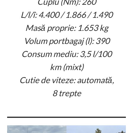
Cuplu (Nm): 260
L/l/î: 4.400 / 1.866 / 1.490
Masă proprie: 1.653 kg
Volum portbagaj (l): 390
Consum mediu: 3,5 l/100
km (mixt)
Cutie de viteze: automată,
8 trepte