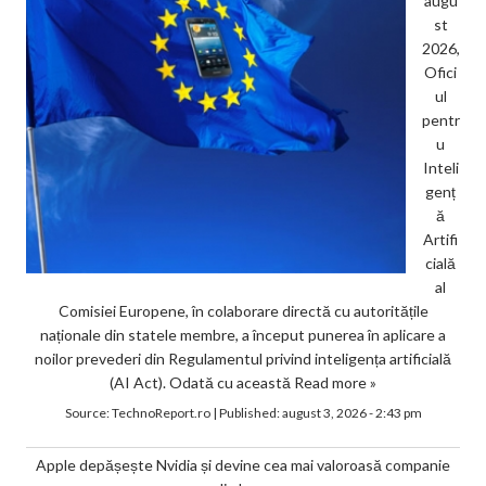
augu
st
2026,
Ofici
ul
pentr
u
Inteli
genț
ă
Artifi
cială
al
Comisiei Europene, în colaborare directă cu autoritățile
naționale din statele membre, a început punerea în aplicare a
noilor prevederi din Regulamentul privind inteligența artificială
(AI Act). Odată cu această
Read more »
Source:
TechnoReport.ro
|
Published:
august 3, 2026 - 2:43 pm
Apple depășește Nvidia și devine cea mai valoroasă companie