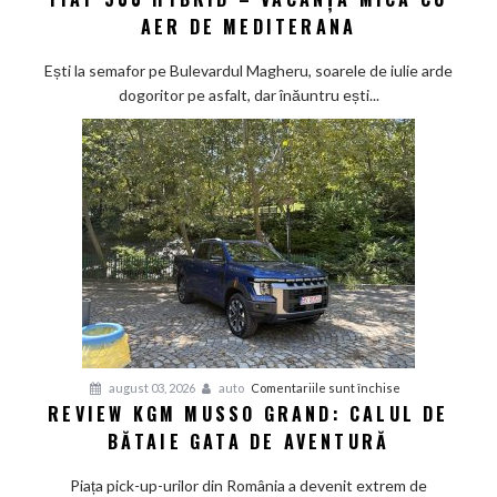
AER DE MEDITERANA
500
Hybrid
Ești la semafor pe Bulevardul Magheru, soarele de iulie arde
–
dogoritor pe asfalt, dar înăuntru ești...
vacanța
mică
cu
aer
de
Mediterana
pentru
august 03, 2026
auto
Comentariile sunt închise
REVIEW KGM MUSSO GRAND: CALUL DE
Review
BĂTAIE GATA DE AVENTURĂ
KGM
Musso
Piața pick-up-urilor din România a devenit extrem de
Grand: