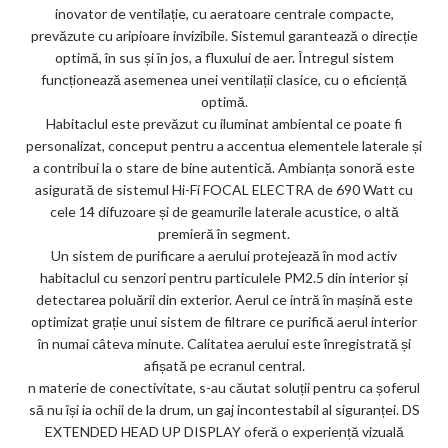
inovator de ventilație, cu aeratoare centrale compacte,
prevăzute cu aripioare invizibile. Sistemul garantează o direcție
optimă, în sus și în jos, a fluxului de aer. Întregul sistem
funcționează asemenea unei ventilații clasice, cu o eficiență
optimă.
Habitaclul este prevăzut cu iluminat ambiental ce poate fi
personalizat, conceput pentru a accentua elementele laterale și
a contribui la o stare de bine autentică. Ambianța sonoră este
asigurată de sistemul Hi-Fi FOCAL ELECTRA de 690 Watt cu
cele 14 difuzoare și de geamurile laterale acustice, o altă
premieră în segment.
Un sistem de purificare a aerului protejează în mod activ
habitaclul cu senzori pentru particulele PM2.5 din interior și
detectarea poluării din exterior. Aerul ce intră în mașină este
optimizat grație unui sistem de filtrare ce purifică aerul interior
în numai câteva minute. Calitatea aerului este înregistrată și
afișată pe ecranul central.
n materie de conectivitate, s-au căutat soluții pentru ca șoferul
să nu își ia ochii de la drum, un gaj incontestabil al siguranței. DS
EXTENDED HEAD UP DISPLAY oferă o experiență vizuală