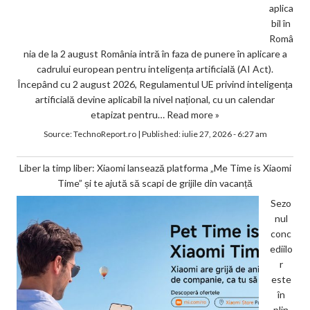
aplica
bil în
Româ
nia de la 2 august România intră în faza de punere în aplicare a
cadrului european pentru inteligența artificială (AI Act).
Începând cu 2 august 2026, Regulamentul UE privind inteligența
artificială devine aplicabil la nivel național, cu un calendar
etapizat pentru…
Read more »
Source:
TechnoReport.ro
|
Published:
iulie 27, 2026 - 6:27 am
Liber la timp liber: Xiaomi lansează platforma „Me Time is Xiaomi
Time” și te ajută să scapi de grijile din vacanță
Sezo
nul
conc
ediilo
r
este
în
plin