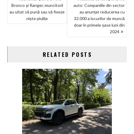
Bronco și Ranger, muncitorii
auto: Companiile din sector
ÎN
au uitat să pună sau să fixeze
au anunțat reducerea cu
ARTICOLE
niște piulițe
32.000 a locurilor de muncă
doar în primele șase luni din
2024
RELATED POSTS