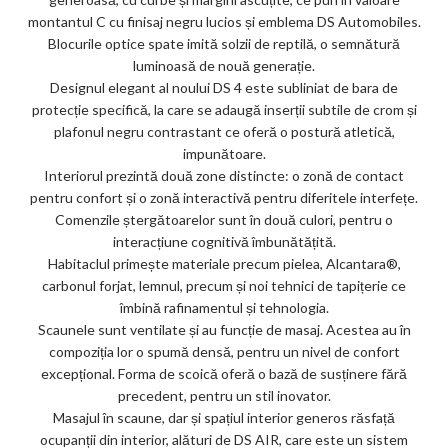
montantul C cu finisaj negru lucios și emblema DS Automobiles.
Blocurile optice spate imită solzii de reptilă, o semnătură
luminoasă de nouă generație.
Designul elegant al noului DS 4 este subliniat de bara de
protecție specifică, la care se adaugă inserții subtile de crom și
plafonul negru contrastant ce oferă o postură atletică,
impunătoare.
Interiorul prezintă două zone distincte: o zonă de contact
pentru confort și o zonă interactivă pentru diferitele interfețe.
Comenzile ștergătoarelor sunt în două culori, pentru o
interacțiune cognitivă îmbunătățită.
Habitaclul primește materiale precum pielea, Alcantara®,
carbonul forjat, lemnul, precum și noi tehnici de tapițerie ce
îmbină rafinamentul și tehnologia.
Scaunele sunt ventilate și au funcție de masaj. Acestea au în
compoziția lor o spumă densă, pentru un nivel de confort
excepțional. Forma de scoică oferă o bază de susținere fără
precedent, pentru un stil inovator.
Masajul în scaune, dar și spațiul interior generos răsfață
ocupanții din interior, alături de DS AIR, care este un sistem