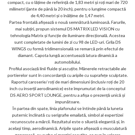
compact, cu o lățime de referință de 1,83 metri și roți mari de 720
ks
milimetri (jante de până la 20 inch), pentru o lungime compactă
de 4,40 metri și o înălțime de 1,47 metri.
Partea frontală afișează o nouă semnătură luminoasă. Farurile,
mai subțiri, propun sistemul DS MATRIX LED VISION cu
tehnologia Matrix și funcție de iluminare direcțională. Acestea
sunt completate de lumini de zi cu 98 de LED-uri. Grila DS
WINGS cu formă tridimensională se remarcă prin efectul de
diamant. Capota lungă accentuează latura dinamică a
automobilului.
Profilul asociază linii fluide și ascuțite. Mânerele retractabile ale
portierelor sunt în concordanță cu aripile cu suprafețe sculptate.
Raportul caroserie/ roți de mari dimensiuni (inclusiv roți de 20
inch cu inserții aerodinamice) este împrumutat de la conceptul
DS AERO SPORT LOUNGE, pentru a afișa o prezență unică și
impunătoare.
În partea din spate, linia plafonului se întinde până la luneta
puternic înclinată cu serigrafie emailată, simbol al expertizei
recunoscute a mărcii. Rezultatul este o siluetă elegantă și, în
același timp, aerodinamică. Aripile spate afișează o musculatură
generoasă, cu curbe și margini ascuțite, ce pun în valoare