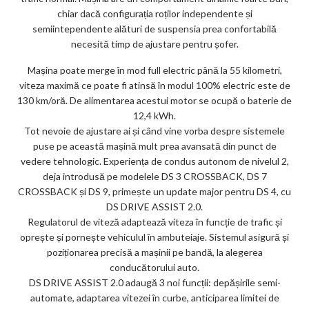
chiar dacă configurația roților independente și
semiintependente alături de suspensia prea confortabilă
necesită timp de ajustare pentru șofer.
Mașina poate merge în mod full electric până la 55 kilometri,
viteza maximă ce poate fi atinsă în modul 100% electric este de
130 km/oră. De alimentarea acestui motor se ocupă o baterie de
12,4 kWh.
Tot nevoie de ajustare ai și când vine vorba despre sistemele
puse pe această mașină mult prea avansată din punct de
vedere tehnologic. Experiența de condus autonom de nivelul 2,
deja introdusă pe modelele DS 3 CROSSBACK, DS 7
CROSSBACK și DS 9, primește un update major pentru DS 4, cu
DS DRIVE ASSIST 2.0.
Regulatorul de viteză adaptează viteza în funcție de trafic și
oprește și pornește vehiculul în ambuteiaje. Sistemul asigură și
poziționarea precisă a mașinii pe bandă, la alegerea
conducătorului auto.
DS DRIVE ASSIST 2.0 adaugă 3 noi funcții: depășirile semi-
automate, adaptarea vitezei în curbe, anticiparea limitei de