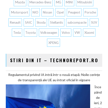
Mazda
Mercedes-Benz
MG
MINI
Mitsubishi
Motorsport
NIO
Nissan
Opel
Peugeot
Porsche
Renault
SAIC
Skoda
Stellantis
subcompacte
SUV
Tesla
Toyota
Volkswagen
Volvo
VW
Xiaomi
XPENG
STIRI DIN IT – TECHNOREPORT.RO
Regulamentul privind IA intră într-o nouă etapă: Noile cerințe
de transparență ale UE au intrat oficial în vigoare
Înce
pând
de
ieri, 2