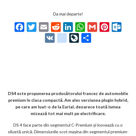
Da mai departe!
F
T
E
R
Li
W
G
Pi
O
ac
w
m
e
n
h
m
nt
ut
V
g
Li
P
e
itt
ai
d
ke
at
ai
er
lo
K
o
ve
ar
b
er
l
di
dI
s
l
es
o
o
Jo
ta
o
t
n
A
t
k.
gl
ur
je
o
p
co
e_
n
az
k
p
m
b
al
ă
o
DS4 este propunerea producătorului francez de automobile
premium în clasa compactă. Am ales versiunea plugin hybrid,
o
pe care am luat-o de la Eurial, deoarece toată lumea
k
mizează tot mai mult pe electrificare.
m
DS 4 face parte din segmentul C-Premium și inovează cu o
siluetă unică. Dimensiunile scot mașina din segmentul premium-
ar