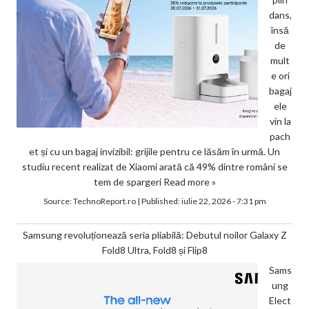
dans,
însă
de
mult
e ori
bagaj
ele
vin la
pach
et și cu un bagaj invizibil: grijile pentru ce lăsăm în urmă. Un
studiu recent realizat de Xiaomi arată că 49% dintre români se
tem de spargeri
Read more »
Source:
TechnoReport.ro
|
Published:
iulie 22, 2026 - 7:31 pm
Samsung revoluționează seria pliabilă: Debutul noilor Galaxy Z
Fold8 Ultra, Fold8 și Flip8
Sams
ung
Elect