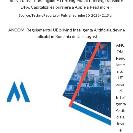
dezvoltarea tehnologiilor AI (Inteligența Artificială), transmite
DPA. Capitalizarea bursieră a Apple a
Read more »
Source:
TechnoReport.ro
|
Published:
iulie 30, 2026 - 2:13 pm
ANCOM: Regulamentul UE privind Inteligența Artificială devine
aplicabil în România de la 2 august
ANC
OM:
Regu
lame
ntul
UE
privin
d
Inteli
gența
Artifi
cială
devin
e