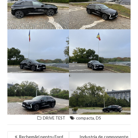
,
DRIVE TEST
compacta
DS
NAVIGARE
Rechemări pentru Ford
Industria de componente