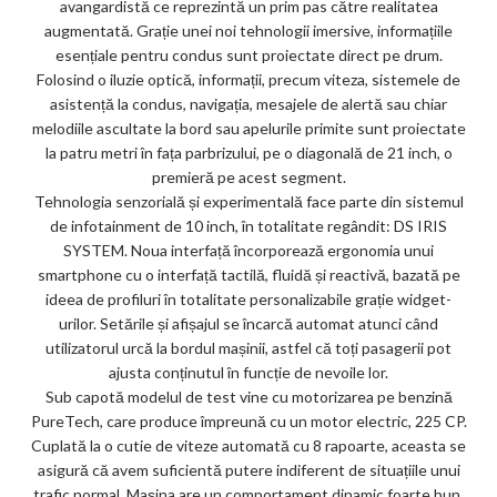
avangardistă ce reprezintă un prim pas către realitatea
augmentată. Grație unei noi tehnologii imersive, informațiile
esențiale pentru condus sunt proiectate direct pe drum.
Folosind o iluzie optică, informații, precum viteza, sistemele de
asistență la condus, navigația, mesajele de alertă sau chiar
melodiile ascultate la bord sau apelurile primite sunt proiectate
la patru metri în fața parbrizului, pe o diagonală de 21 inch, o
premieră pe acest segment.
Tehnologia senzorială și experimentală face parte din sistemul
de infotainment de 10 inch, în totalitate regândit: DS IRIS
SYSTEM. Noua interfață încorporează ergonomia unui
smartphone cu o interfață tactilă, fluidă și reactivă, bazată pe
ideea de profiluri în totalitate personalizabile grație widget-
urilor. Setările și afișajul se încarcă automat atunci când
utilizatorul urcă la bordul mașinii, astfel că toți pasagerii pot
ajusta conținutul în funcție de nevoile lor.
Sub capotă modelul de test vine cu motorizarea pe benzină
PureTech, care produce împreună cu un motor electric, 225 CP.
Cuplată la o cutie de viteze automată cu 8 rapoarte, aceasta se
asigură că avem suficientă putere indiferent de situațiile unui
trafic normal. Mașina are un comportament dinamic foarte bun,