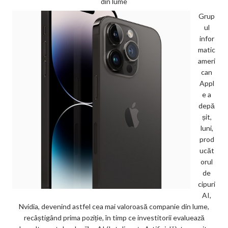
din lume
Grup
ul
infor
matic
ameri
can
Appl
e a
depă
șit,
luni,
prod
ucăt
orul
de
cipuri
AI,
Nvidia, devenind astfel cea mai valoroasă companie din lume,
recâștigând prima poziție, în timp ce investitorii evaluează