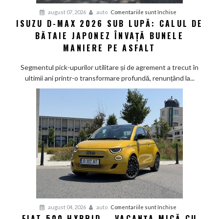
pentru
august 07, 2026
auto
Comentariile sunt închise
ISUZU D-MAX 2026 SUB LUPĂ: CALUL DE
Isuzu
BĂTAIE JAPONEZ ÎNVAȚĂ BUNELE
D-
Max
MANIERE PE ASFALT
2026
sub
Segmentul pick-upurilor utilitare și de agrement a trecut în
lupă:
ultimii ani printr-o transformare profundă, renunțând la...
Calul
de
bătaie
japonez
învață
bunele
maniere
pe
asfalt
pentru
august 04, 2026
auto
Comentariile sunt închise
FIAT 500 HYBRID – VACANȚA MICĂ CU
Fiat