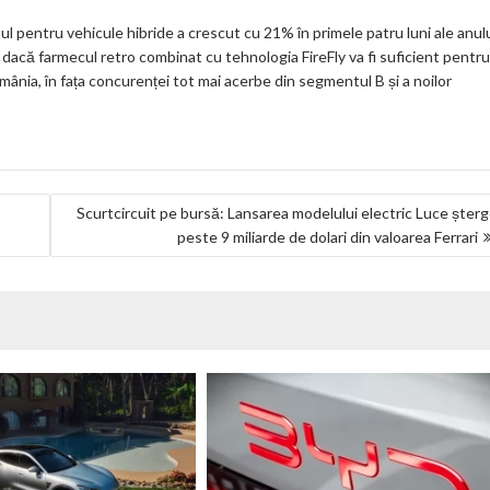
l pentru vehicule hibride a crescut cu 21% în primele patru luni ale anulu
acă farmecul retro combinat cu tehnologia FireFly va fi suficient pentru
România, în fața concurenței tot mai acerbe din segmentul B și a noilor
Scurtcircuit pe bursă: Lansarea modelului electric Luce șter
peste 9 miliarde de dolari din valoarea Ferrari