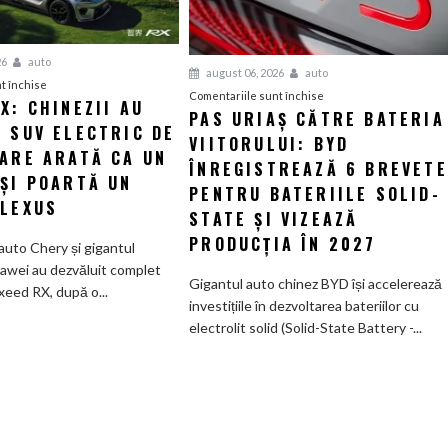
26
auto
august 06, 2026
auto
pentru
t închise
pentru
Comentariile sunt închise
X: CHINEZII AU
Luxeed
PAS URIAȘ CĂTRE BATERIA
Pas
 SUV ELECTRIC DE
RX:
VIITORULUI: BYD
uriaș
Chinezii
CARE ARATĂ CA UN
către
ÎNREGISTREAZĂ 6 BREVETE
au
 ȘI POARTĂ UN
bateria
PENTRU BATERIILE SOLID-
creat
 LEXUS
viitorului:
STATE ȘI VIZEAZĂ
un
BYD
SUV
PRODUCȚIA ÎN 2027
auto Chery și gigantul
înregistrează
electric
awei au dezvăluit complet
6
Gigantul auto chinez BYD își accelerează
de
xeed RX, după o...
brevete
investițiile în dezvoltarea bateriilor cu
585
pentru
electrolit solid (Solid-State Battery -...
CP
bateriile
care
solid-
arată
state
ca
și
un
vizează
Ferrari
producția