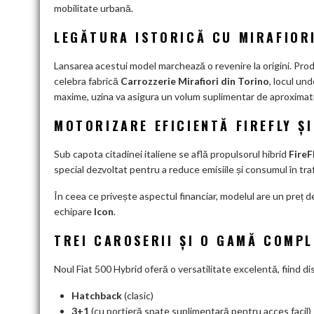
mobilitate urbană.
LEGĂTURA ISTORICĂ CU MIRAFIORI
Lansarea acestui model marchează o revenire la origini. Produ
celebra fabrică
Carrozzerie Mirafiori din Torino
, locul un
maxime, uzina va asigura un volum suplimentar de aproximat
MOTORIZARE EFICIENTĂ FIREFLY Ș
Sub capota citadinei italiene se află propulsorul hibrid
FireF
special dezvoltat pentru a reduce emisiile și consumul în traf
În ceea ce privește aspectul financiar, modelul are un preț d
echipare
Icon
.
TREI CAROSERII ȘI O GAMĂ COMPL
Noul Fiat 500 Hybrid oferă o versatilitate excelentă, fiind dis
Hatchback
(clasic)
3+1
(cu portieră spate suplimentară pentru acces facil)