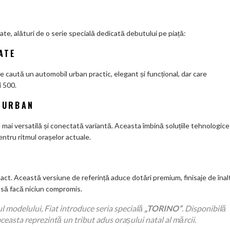
rate, alături de o serie specială dedicată debutului pe piață:
ATE
 caută un automobil urban practic, elegant și funcțional, dar care
i 500.
T URBAN
mai versatilă și conectată variantă. Aceasta îmbină soluțiile tehnologice
entru ritmul orașelor actuale.
act. Această versiune de referință aduce dotări premium, finisaje de înal
r să facă niciun compromis.
l modelului, Fiat introduce seria specială
„TORINO”
. Disponibilă
easta reprezintă un tribut adus orașului natal al mărcii.