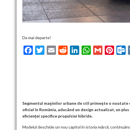
Da mai departe!
F
T
E
R
Li
W
G
Pi
ac
w
m
e
n
h
m
nt
u
e
itt
ai
d
ke
at
ai
er
l
b
er
l
di
dI
s
l
es
o
t
n
A
t
k
o
p
k
p
Segmentul mașinilor urbane de stil primește o noutate e
oficial în România, aducând un design actualizat, un plu
eficienței specifice propulsiei hibride.
Modelul deschide un nou capitol în istoria mărcii, continuâ