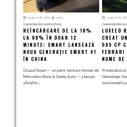
august 06, 2026
auto
august 06, 20
pentru
Comentariile sunt închise
Comentariile sun
REÎNCĂRCARE DE LA 10%
LUXEED R
Reîncărcare
LA 80% ÎN DOAR 12
de
CREAT UN
la
MINUTE: SMART LANSEAZĂ
585 CP 
10%
NOUA GENERAȚIE SMART #1
FERRARI
la
ÎN CHINA
NUME DE
80%
în
Grupul Smart — un joint-venture format de
Producătorul 
doar
Mercedes-Benz și Geely Auto — a lansat
tehnologic Hu
12
oficial în...
noul model Lu
minute:
Smart
lansează
noua
generație
Smart
#1