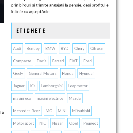
prin birouri și trimite angajații la pensie, deși profitul e
în linie cu așteptările
ETICHETE
Audi
Bentley
BMW
BYD
Chery
Citroen
Compacte
Dacia
Ferrari
FIAT
Ford
Geely
General Motors
Honda
Hyundai
Jaguar
Kia
Lamborghini
Leapmotor
masini eco
masini electrice
Mazda
Mercedes-Benz
MG
MINI
Mitsubishi
la
Motorsport
NIO
Nissan
Opel
Peugeot