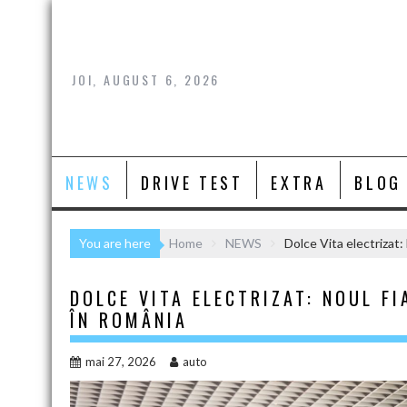
Skip
to
content
JOI, AUGUST 6, 2026
NEWS
DRIVE TEST
EXTRA
BLOG
You are here
Home
NEWS
Dolce Vita electrizat:
DOLCE VITA ELECTRIZAT: NOUL FI
ÎN ROMÂNIA
mai 27, 2026
auto