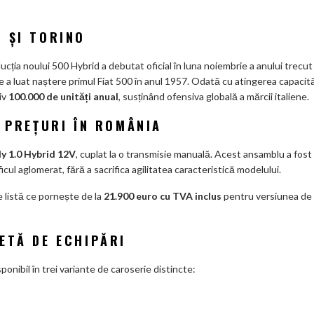
m
ar
 ȘI TORINO
ks
cția noului 500 Hybrid a debutat oficial în luna noiembrie a anului trecut 
de a luat naștere primul Fiat 500 în anul 1957. Odată cu atingerea capacită
iv
100.000 de unități anual
, susținând ofensiva globală a mărcii italiene.
I PREȚURI ÎN ROMÂNIA
ly 1.0 Hybrid 12V
, cuplat la o transmisie manuală. Acest ansamblu a fost
icul aglomerat, fără a sacrifica agilitatea caracteristică modelului.
e listă ce pornește de la
21.900 euro cu TVA inclus
pentru versiunea de
ETĂ DE ECHIPĂRI
ponibil în trei variante de caroserie distincte: