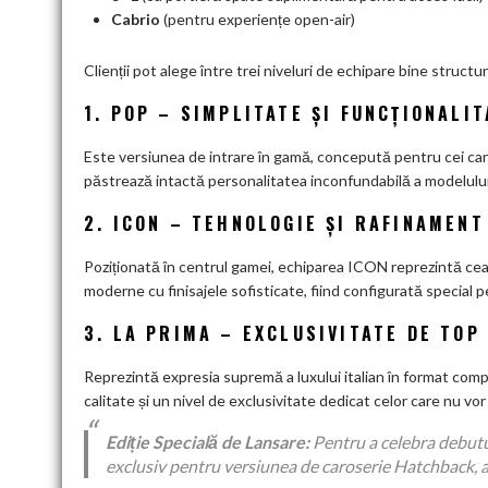
Cabrio
(pentru experiențe open-air)
Clienții pot alege între trei niveluri de echipare bine structu
1. POP – SIMPLITATE ȘI FUNCȚIONALIT
Este versiunea de intrare în gamă, concepută pentru cei care
păstrează intactă personalitatea inconfundabilă a modelulu
2. ICON – TEHNOLOGIE ȘI RAFINAMEN
Poziționată în centrul gamei, echiparea ICON reprezintă cea 
moderne cu finisajele sofisticate, fiind configurată special p
3. LA PRIMA – EXCLUSIVITATE DE TOP
Reprezintă expresia supremă a luxului italian în format comp
calitate și un nivel de exclusivitate dedicat celor care nu vo
Ediție Specială de Lansare:
Pentru a celebra debutu
exclusiv pentru versiunea de caroserie Hatchback, ac