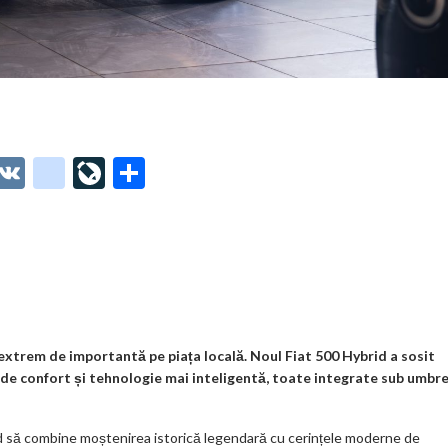
O
V
g
Li
P
t
K
o
ve
ar
o
o
Jo
ta
o
gl
ur
je
.
e_
n
az
co
b
al
ă
m
o
xtrem de importantă pe piața locală. Noul Fiat 500 Hybrid a sosit
s de confort și tehnologie mai inteligentă, toate integrate sub umbre
o
k
nd să combine moștenirea istorică legendară cu cerințele moderne de