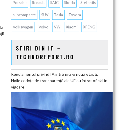
Porsche
Renault
SAIC
Skoda
Stellantis
subcompacte
SUV
Tesla
Toyota
Volkswagen
Volvo
VW
Xiaomi
XPENG
la
ții
STIRI DIN IT –
TECHNOREPORT.RO
Regulamentul privind IA intră într-o nouă etapă:
Noile cerințe de transparență ale UE au intrat oficial în
vigoare