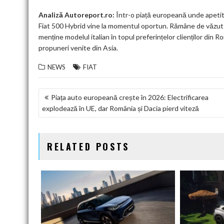
Analiză Autoreport.ro:
Într-o piață europeană unde apetitu
Fiat 500 Hybrid vine la momentul oportun. Rămâne de văzut d
menține modelul italian în topul preferințelor clienților din 
propuneri venite din Asia.
NEWS
FIAT
NAVIGARE
Piața auto europeană crește în 2026: Electrificarea
explodează în UE, dar România și Dacia pierd viteză
ÎN
ARTICOLE
RELATED POSTS