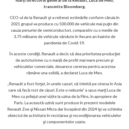
k
marţi directorul general de la Renault, Luca de Meo,
transmite Bloomberg.
m
CEO-ul de la Renault şi-a reiterat estimările conform căruia în
ar
2021 grupul va produce cu 500.000 de vehicule mai puţin din
ks
cauza penuriei de semiconductori, comparativ cu o medie de
3,75 milioane de vehicule vândute în fiecare an înainte de
pandemia de Covid-19.
În aceste condiţii, Renault a decis să dea prioritatea producţiei
de autoturisme cu o marjă de profit mai mare precum şi
vehiculelor comerciale, deoarece cererea pentru acestea
rămâne una solidă, a declarat Luca de Meo.
„Renault a fost forţat, în unele cazuri, să trimită pe cineva în Asia
care să facă rost de cipuri. Este o nebunie” a spus marţi Luca de
Meo cu prilejul unei vizite la uzina de la Flins, în apropiere de
Paris. La această uzină sunt produse în prezent modelele
Renault Zoe şi Nissan Micra dar începând din 2024 îşi va schimba
obiectul de activitate în reciclarea şi recondiţionarea vehiculelor
şi componentelor uzate.