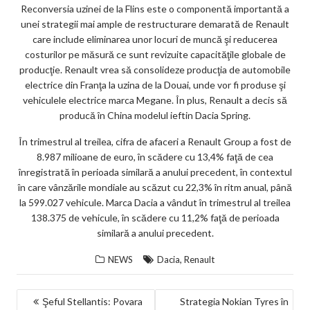
Reconversia uzinei de la Flins este o componentă importantă a
unei strategii mai ample de restructurare demarată de Renault
care include eliminarea unor locuri de muncă şi reducerea
costurilor pe măsură ce sunt revizuite capacităţile globale de
producţie. Renault vrea să consolideze producţia de automobile
electrice din Franţa la uzina de la Douai, unde vor fi produse şi
vehiculele electrice marca Megane. În plus, Renault a decis să
producă în China modelul ieftin Dacia Spring.
În trimestrul al treilea, cifra de afaceri a Renault Group a fost de
8.987 milioane de euro, în scădere cu 13,4% faţă de cea
înregistrată în perioada similară a anului precedent, în contextul
în care vânzările mondiale au scăzut cu 22,3% în ritm anual, până
la 599.027 vehicule. Marca Dacia a vândut în trimestrul al treilea
138.375 de vehicule, în scădere cu 11,2% faţă de perioada
similară a anului precedent.
,
NEWS
Dacia
Renault
NAVIGARE
Şeful Stellantis: Povara
Strategia Nokian Tyres în