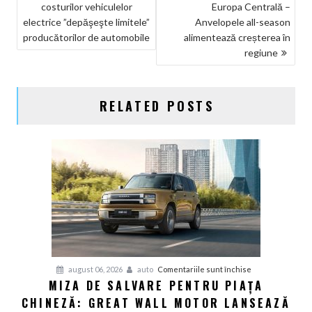
costurilor vehiculelor
Europa Centrală –
ÎN
electrice ”depăşeşte limitele”
Anvelopele all-season
ARTICOLE
producătorilor de automobile
alimentează creșterea în
regiune
RELATED POSTS
pentru
august 06, 2026
auto
Comentariile sunt închise
MIZA DE SALVARE PENTRU PIAȚA
Miza
CHINEZĂ: GREAT WALL MOTOR LANSEAZĂ
de