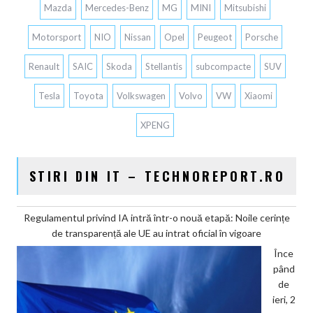
Mazda
Mercedes-Benz
MG
MINI
Mitsubishi
Motorsport
NIO
Nissan
Opel
Peugeot
Porsche
Renault
SAIC
Skoda
Stellantis
subcompacte
SUV
Tesla
Toyota
Volkswagen
Volvo
VW
Xiaomi
XPENG
STIRI DIN IT – TECHNOREPORT.RO
Regulamentul privind IA intră într-o nouă etapă: Noile cerințe
de transparență ale UE au intrat oficial în vigoare
Înce
pând
de
ieri, 2