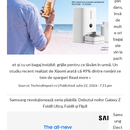
plin
dans,
însă
de
mult
e ori
bagaj
ele
vin la
pach
et și cu un bagaj invizibil: grijile pentru ce lăsăm în urmă. Un
studiu recent realizat de Xiaomi arată că 49% dintre români se
tem de spargeri
Read more »
Source:
TechnoReport.ro
|
Published:
iulie 22, 2026 - 7:31 pm
Samsung revoluționează seria pliabilă: Debutul noilor Galaxy Z
Fold8 Ultra, Fold8 și Flip8
Sams
ung
Elect