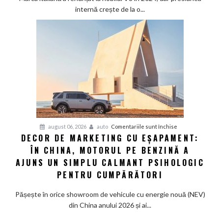
că
internă crește de la o...
nimeni
nu
vrea
supercaruri
silențioase
și
tânjește
din
nou
după
V8
pentru
august 06, 2026
auto
Comentariile sunt închise
și
DECOR DE MARKETING CU EȘAPAMENT:
Decor
pedală
ÎN CHINA, MOTORUL PE BENZINĂ A
de
de
marketing
AJUNS UN SIMPLU CALMANT PSIHOLOGIC
ambreiaj
cu
PENTRU CUMPĂRĂTORI
eșapament:
În
Pășește în orice showroom de vehicule cu energie nouă (NEV)
China,
din China anului 2026 și ai...
motorul