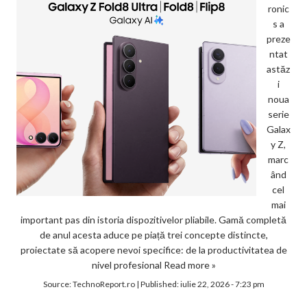
ronic
s a
preze
ntat
astăz
i
noua
serie
Galax
y Z,
marc
ând
cel
mai
important pas din istoria dispozitivelor pliabile. Gamă completă
de anul acesta aduce pe piață trei concepte distincte,
proiectate să acopere nevoi specifice: de la productivitatea de
nivel profesional
Read more »
Source:
TechnoReport.ro
|
Published:
iulie 22, 2026 - 7:23 pm