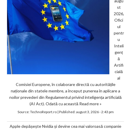
augu
st
2026,
Ofici
ul
pentr
u
Inteli
genț
ă
Artifi
cială
al
Comisiei Europene, în colaborare directă cu autoritățile
naționale din statele membre, a început punerea în aplicare a
noilor prevederi din Regulamentul privind inteligența artificială
(AI Act). Odată cu această
Read more »
Source:
TechnoReport.ro
|
Published:
august 3, 2026 - 2:43 pm
Apple depășește Nvidia și devine cea mai valoroasă companie