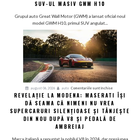
salvare
SUV-UL MASIV GWM H10
pentru
piața
Grupul auto Great Wall Motor (GWM) a lansat oficial noul
chineză:
model GWM H10, primul SUV angulat...
Great
Wall
Motor
lansează
SUV-
ul
masiv
GWM
H10
pentru
august 06, 2026
auto
Comentariile sunt închise
REVELAȚIE LA MODENA: MASERATI ÎȘI
Revelație
DĂ SEAMA CĂ NIMENI NU VREA
la
Modena:
SUPERCARURI SILENȚIOASE ȘI TÂNJEȘTE
Maserati
DIN NOU DUPĂ V8 ȘI PEDALĂ DE
își
AMBREIAJ
dă
seama
Marca italiană a renunțat la nobilul V8 în 2024, dar presiunea