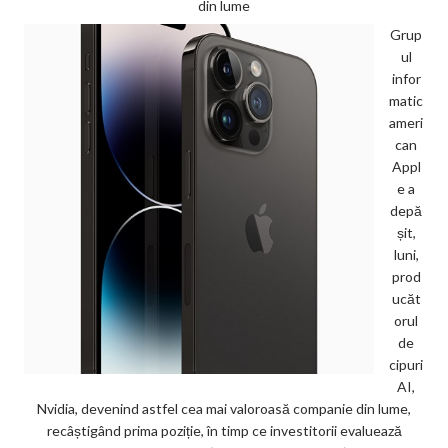
din lume
Grup
ul
infor
matic
ameri
can
Appl
e a
depă
șit,
luni,
prod
ucăt
orul
de
cipuri
AI,
Nvidia, devenind astfel cea mai valoroasă companie din lume,
recâștigând prima poziție, în timp ce investitorii evaluează