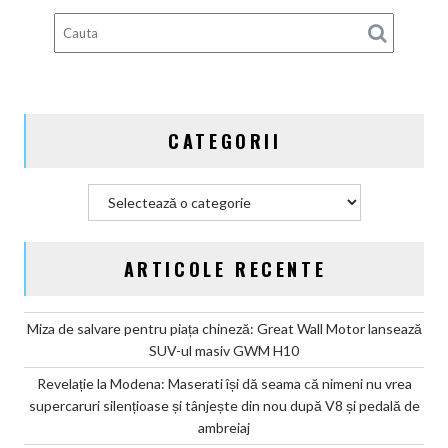
pe
benzină
a
ajuns
un
simplu
CATEGORII
calmant
psihologic
pentru
Categorii
cumpărători
ARTICOLE RECENTE
Miza de salvare pentru piața chineză: Great Wall Motor lansează
SUV-ul masiv GWM H10
Revelație la Modena: Maserati își dă seama că nimeni nu vrea
supercaruri silențioase și tânjește din nou după V8 și pedală de
ambreiaj