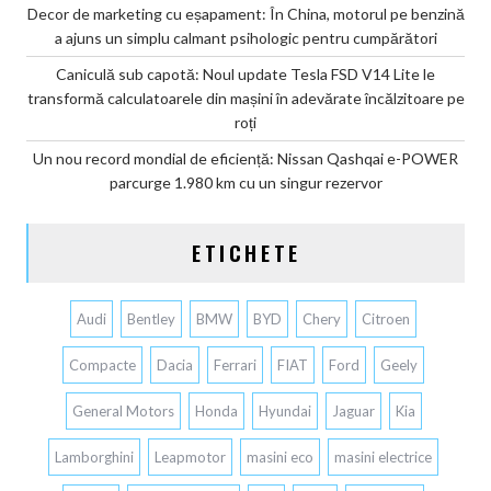
Decor de marketing cu eșapament: În China, motorul pe benzină
a ajuns un simplu calmant psihologic pentru cumpărători
Caniculă sub capotă: Noul update Tesla FSD V14 Lite le
transformă calculatoarele din mașini în adevărate încălzitoare pe
roți
Un nou record mondial de eficiență: Nissan Qashqai e-POWER
parcurge 1.980 km cu un singur rezervor
ETICHETE
Audi
Bentley
BMW
BYD
Chery
Citroen
Compacte
Dacia
Ferrari
FIAT
Ford
Geely
General Motors
Honda
Hyundai
Jaguar
Kia
Lamborghini
Leapmotor
masini eco
masini electrice