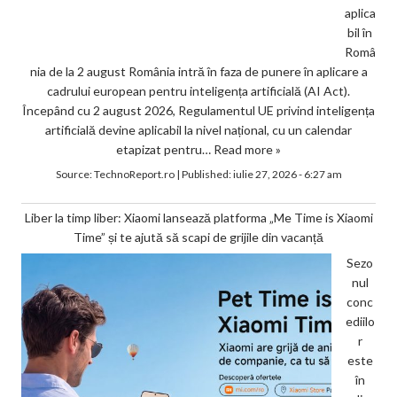
aplica
bil în
Româ
nia de la 2 august România intră în faza de punere în aplicare a
cadrului european pentru inteligența artificială (AI Act).
Începând cu 2 august 2026, Regulamentul UE privind inteligența
artificială devine aplicabil la nivel național, cu un calendar
etapizat pentru…
Read more »
Source:
TechnoReport.ro
|
Published:
iulie 27, 2026 - 6:27 am
Liber la timp liber: Xiaomi lansează platforma „Me Time is Xiaomi
Time” și te ajută să scapi de grijile din vacanță
Sezo
nul
conc
ediilo
r
este
în