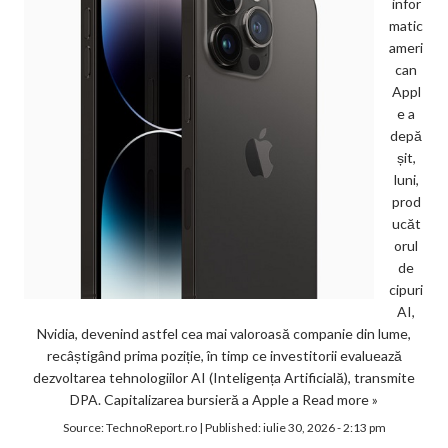
infor
matic
ameri
can
Appl
e a
depă
șit,
luni,
prod
ucăt
orul
de
cipuri
AI,
Nvidia, devenind astfel cea mai valoroasă companie din lume,
recâștigând prima poziție, în timp ce investitorii evaluează
dezvoltarea tehnologiilor AI (Inteligența Artificială), transmite
DPA. Capitalizarea bursieră a Apple a
Read more »
Source:
TechnoReport.ro
|
Published:
iulie 30, 2026 - 2:13 pm