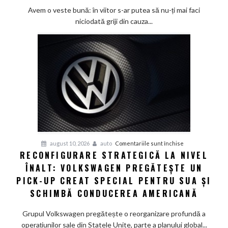
tehnologia
Avem o veste bună: în viitor s-ar putea să nu-ți mai faci
să
niciodată griji din cauza...
oprească
vitezomanul
din
tine,
dar
încă
nu
are
voie
pentru
august 10, 2026
auto
Comentariile sunt închise
RECONFIGURARE STRATEGICĂ LA NIVEL
Reconfigurare
ÎNALT: VOLKSWAGEN PREGĂTEȘTE UN
strategică
la
PICK-UP CREAT SPECIAL PENTRU SUA ȘI
nivel
SCHIMBĂ CONDUCEREA AMERICANĂ
înalt:
Volkswagen
Grupul Volkswagen pregătește o reorganizare profundă a
pregătește
operațiunilor sale din Statele Unite, parte a planului global...