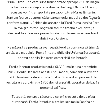
“Primul tren – pe care sunt transportate aproape 300 de maşini
m
– a fost încărcat deja cu destinația Flushing, Olanda. Ulterior,
acestea vor fi transportate pe vapor către Marea Britanie.
ar
Suntem foarte bucuroși că lansarea noului model se desfăşoară
ks
conform planului. Echipa de lansare a lui Ford Puma, echipa Ford
Craiova şi furnizorii noştri au făcut o treabă excelentă”, a
declarat Ian Pearson, președintele Ford România și directorul
fabricii Ford Craiova.
Pe măsură ce producția avansează, Ford va continua să trimită
unități ale modelului Puma în toate țările din Uniunea Europeană,
pentru a sprijini lansarea comercială din ianuarie.
Ford a început producția noului SUV Puma în luna octombrie
2019. Pentru lansarea acestui nou model, compania a investit
200 de milioane de euro și a finalizat în acest an procesul de
recrutare a aproximativ 1700 de noi angajați: operatori de bază și
personal calificat.
Totodată, pentru a răspunde cererii crescute de pe piața
europeană, Ford a introdus al treilea schimb la Fabrica de