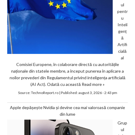
ul
pentr
u
Inteli
genț
ă
Artifi
cială
al
Comisiei Europene, în colaborare directă cu autoritățile
naționale din statele membre, a început punerea în aplicare a
noilor prevederi din Regulamentul privind inteligența artificială
(AI Act). Odată cu această
Read more »
Source:
TechnoReport.ro
|
Published:
august 3, 2026 - 2:43 pm
Apple depășește Nvidia și devine cea mai valoroasă companie
din lume
Grup
ul