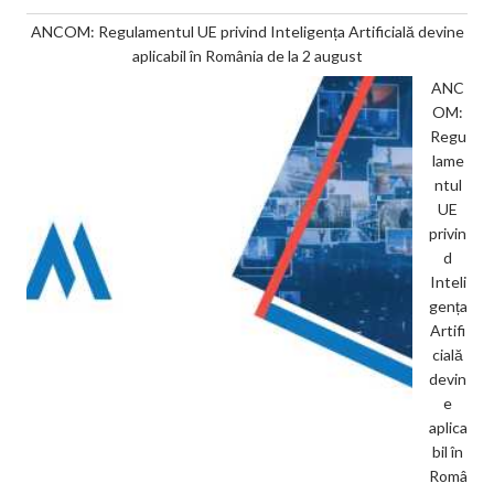
ANCOM: Regulamentul UE privind Inteligența Artificială devine
aplicabil în România de la 2 august
ANC
OM:
Regu
lame
ntul
UE
privin
d
Inteli
gența
Artifi
cială
devin
e
aplica
bil în
Româ