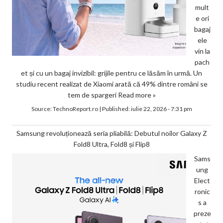
mult
e ori
bagaj
ele
vin la
pach
et și cu un bagaj invizibil: grijile pentru ce lăsăm în urmă. Un
studiu recent realizat de Xiaomi arată că 49% dintre români se
tem de spargeri
Read more »
Source:
TechnoReport.ro
|
Published:
iulie 22, 2026 - 7:31 pm
Samsung revoluționează seria pliabilă: Debutul noilor Galaxy Z
Fold8 Ultra, Fold8 și Flip8
Sams
ung
Elect
ronic
s a
preze