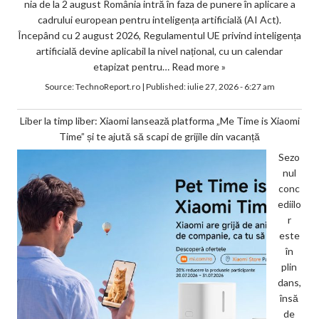
nia de la 2 august România intră în faza de punere în aplicare a
cadrului european pentru inteligența artificială (AI Act).
Începând cu 2 august 2026, Regulamentul UE privind inteligența
artificială devine aplicabil la nivel național, cu un calendar
etapizat pentru…
Read more »
Source:
TechnoReport.ro
|
Published:
iulie 27, 2026 - 6:27 am
Liber la timp liber: Xiaomi lansează platforma „Me Time is Xiaomi
Time” și te ajută să scapi de grijile din vacanță
Sezo
nul
conc
ediilo
r
este
în
plin
dans,
însă
de