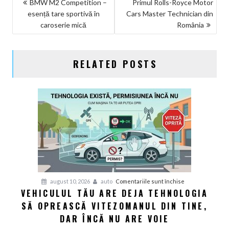
NAVIGARE
BMW M2 Competition –
Primul Rolls-Royce Motor
esență tare sportivă în
Cars Master Technician din
ÎN
caroserie mică
România
ARTICOLE
RELATED POSTS
pentru
august 10, 2026
auto
Comentariile sunt închise
VEHICULUL TĂU ARE DEJA TEHNOLOGIA
Vehiculul
SĂ OPREASCĂ VITEZOMANUL DIN TINE,
tău
are
DAR ÎNCĂ NU ARE VOIE
deja