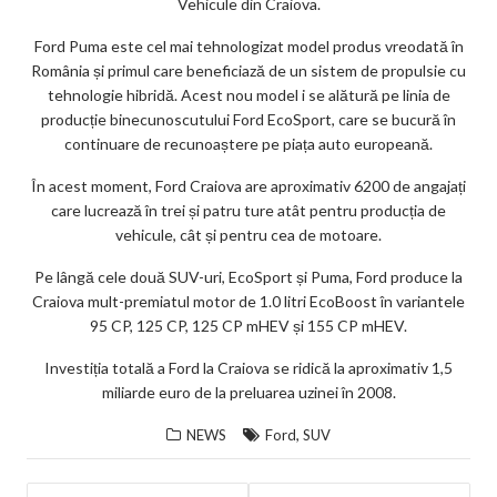
Vehicule din Craiova.
Ford Puma este cel mai tehnologizat model produs vreodată în
România și primul care beneficiază de un sistem de propulsie cu
tehnologie hibridă. Acest nou model i se alătură pe linia de
producție binecunoscutului Ford EcoSport, care se bucură în
continuare de recunoaștere pe piața auto europeană.
În acest moment, Ford Craiova are aproximativ 6200 de angajați
care lucrează în trei și patru ture atât pentru producția de
vehicule, cât și pentru cea de motoare.
Pe lângă cele două SUV-uri, EcoSport și Puma, Ford produce la
Craiova mult-premiatul motor de 1.0 litri EcoBoost în variantele
95 CP, 125 CP, 125 CP mHEV și 155 CP mHEV.
Investiția totală a Ford la Craiova se ridică la aproximativ 1,5
miliarde euro de la preluarea uzinei în 2008.
,
NEWS
Ford
SUV