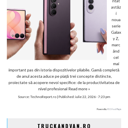
ntat
astăz
i
noua
serie
Galax
y Z,
marc
ând
cel
mai
important pas din istoria dispozitivelor pliabile. Gamă completă
de anul acesta aduce pe piață trei concepte distincte,
proiectate să acopere nevoi specifice: de la productivitatea de
nivel profesional
Read more »
Source:
TechnoReport.ro
|
Published:
iulie 22, 2026 - 7:23 pm
Powered by
RSS Feed Plugin
TRUCKANDVAN.RO