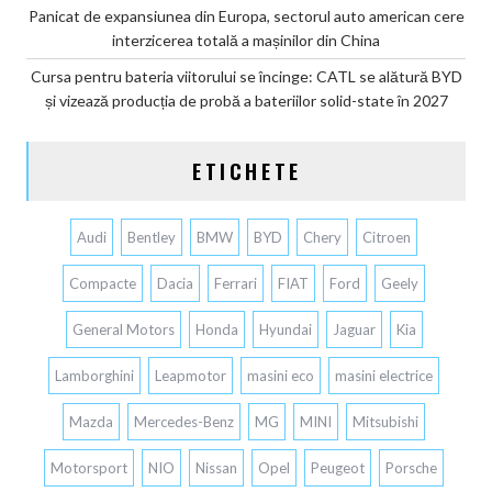
Panicat de expansiunea din Europa, sectorul auto american cere
interzicerea totală a mașinilor din China
Cursa pentru bateria viitorului se încinge: CATL se alătură BYD
și vizează producția de probă a bateriilor solid-state în 2027
ETICHETE
Audi
Bentley
BMW
BYD
Chery
Citroen
Compacte
Dacia
Ferrari
FIAT
Ford
Geely
General Motors
Honda
Hyundai
Jaguar
Kia
Lamborghini
Leapmotor
masini eco
masini electrice
Mazda
Mercedes-Benz
MG
MINI
Mitsubishi
Motorsport
NIO
Nissan
Opel
Peugeot
Porsche