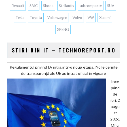
Renault
SAIC
Skoda
Stellantis
subcompacte
SUV
Tesla
Toyota
Volkswagen
Volvo
VW
Xiaomi
XPENG
STIRI DIN IT – TECHNOREPORT.RO
Regulamentul privind IA intră într-o nouă etapă: Noile cerințe
de transparență ale UE au intrat oficial în vigoare
Înce
pând
de
ieri, 2
augu
st
2026,
Ofici