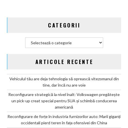
în
fața
ofensivei
CATEGORII
din
China
Categorii
ARTICOLE RECENTE
Vehiculul tău are deja tehnologia să oprească vitezomanul din
tine, dar încă nu are voie
Reconfigurare strategică la nivel înalt: Volkswagen pregătește
un pick-up creat special pentru SUA și schimbă conducerea
americană
Reconfigurare de forțe în industria furnizorilor auto: Marii giganți
occidentali pierd teren în fața ofensivei din China