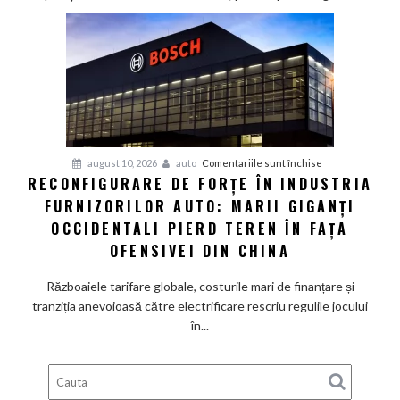
un
pick-
up
creat
special
pentru
SUA
și
pentru
august 10, 2026
auto
Comentariile sunt închise
schimbă
RECONFIGURARE DE FORȚE ÎN INDUSTRIA
Reconfigurare
conducerea
FURNIZORILOR AUTO: MARII GIGANȚI
de
americană
forțe
OCCIDENTALI PIERD TEREN ÎN FAȚA
în
OFENSIVEI DIN CHINA
industria
furnizorilor
Războaiele tarifare globale, costurile mari de finanțare și
auto:
tranziția anevoioasă către electrificare rescriu regulile jocului
Marii
în...
giganți
occidentali
pierd
teren