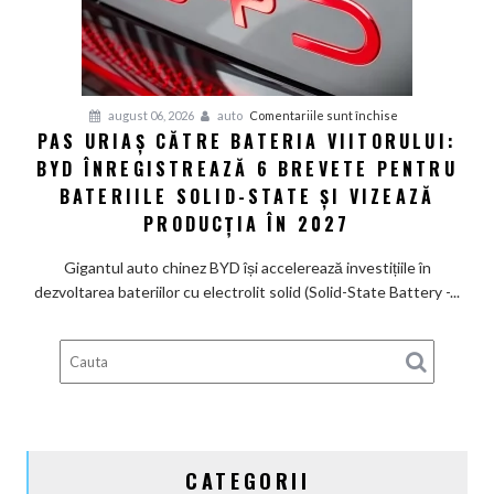
care
arată
ca
un
Ferrari
pentru
august 06, 2026
auto
Comentariile sunt închise
PAS URIAȘ CĂTRE BATERIA VIITORULUI:
și
Pas
poartă
BYD ÎNREGISTREAZĂ 6 BREVETE PENTRU
uriaș
un
către
BATERIILE SOLID-STATE ȘI VIZEAZĂ
nume
bateria
PRODUCȚIA ÎN 2027
de
viitorului:
Lexus
BYD
Gigantul auto chinez BYD își accelerează investițiile în
înregistrează
dezvoltarea bateriilor cu electrolit solid (Solid-State Battery -...
6
brevete
pentru
bateriile
solid-
state
și
CATEGORII
vizează