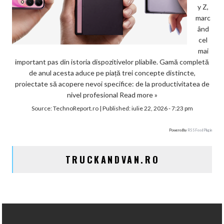
y Z,
marc
ând
cel
mai
important pas din istoria dispozitivelor pliabile. Gamă completă
de anul acesta aduce pe piață trei concepte distincte,
proiectate să acopere nevoi specifice: de la productivitatea de
nivel profesional
Read more »
Source:
TechnoReport.ro
|
Published:
iulie 22, 2026 - 7:23 pm
Powered by
RSS Feed Plugin
TRUCKANDVAN.RO