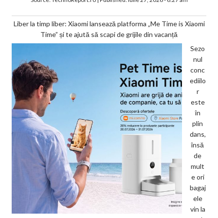
Liber la timp liber: Xiaomi lansează platforma „Me Time is Xiaomi
Time” și te ajută să scapi de grijile din vacanță
Sezo
nul
conc
ediilo
r
este
în
plin
dans,
însă
de
mult
e ori
bagaj
ele
vin la