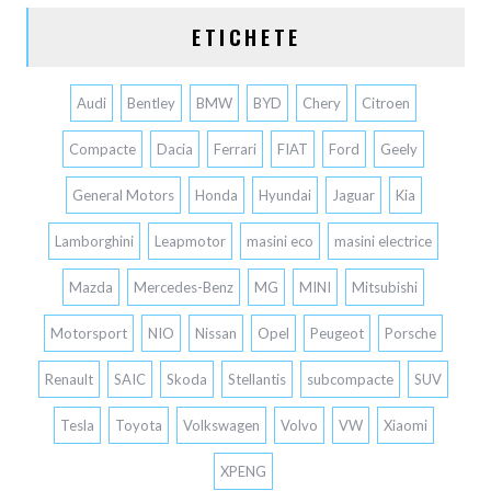
ETICHETE
Audi
Bentley
BMW
BYD
Chery
Citroen
Compacte
Dacia
Ferrari
FIAT
Ford
Geely
General Motors
Honda
Hyundai
Jaguar
Kia
Lamborghini
Leapmotor
masini eco
masini electrice
Mazda
Mercedes-Benz
MG
MINI
Mitsubishi
Motorsport
NIO
Nissan
Opel
Peugeot
Porsche
Renault
SAIC
Skoda
Stellantis
subcompacte
SUV
Tesla
Toyota
Volkswagen
Volvo
VW
Xiaomi
XPENG