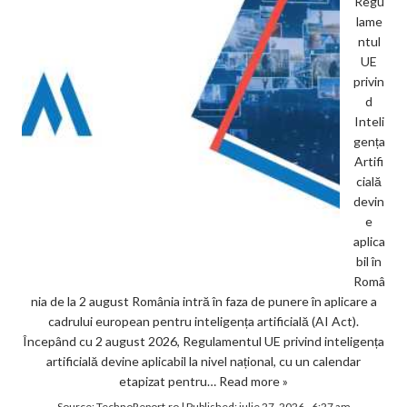
Regu
lame
ntul
UE
privin
d
Inteli
gența
Artifi
cială
devin
e
aplica
bil în
Româ
nia de la 2 august România intră în faza de punere în aplicare a
cadrului european pentru inteligența artificială (AI Act).
Începând cu 2 august 2026, Regulamentul UE privind inteligența
artificială devine aplicabil la nivel național, cu un calendar
etapizat pentru…
Read more »
Source:
TechnoReport.ro
|
Published:
iulie 27, 2026 - 6:27 am