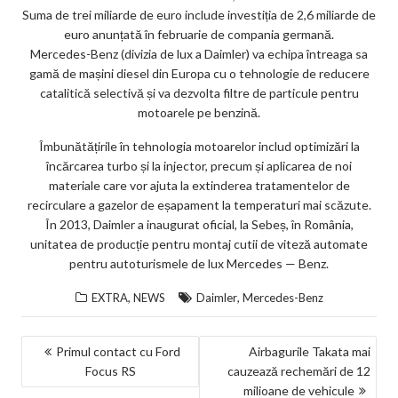
m
Suma de trei miliarde de euro include investiția de 2,6 miliarde de
ar
euro anunțată în februarie de compania germană.
Mercedes-Benz (divizia de lux a Daimler) va echipa întreaga sa
ks
gamă de mașini diesel din Europa cu o tehnologie de reducere
catalitică selectivă și va dezvolta filtre de particule pentru
motoarele pe benzină.
Îmbunătățirile în tehnologia motoarelor includ optimizări la
încărcarea turbo și la injector, precum și aplicarea de noi
materiale care vor ajuta la extinderea tratamentelor de
recirculare a gazelor de eșapament la temperaturi mai scăzute.
În 2013, Daimler a inaugurat oficial, la Sebeș, în România,
unitatea de producție pentru montaj cutii de viteză automate
pentru autoturismele de lux Mercedes — Benz.
,
,
EXTRA
NEWS
Daimler
Mercedes-Benz
NAVIGARE
Primul contact cu Ford
Airbagurile Takata mai
Focus RS
cauzează rechemări de 12
ÎN
milioane de vehicule