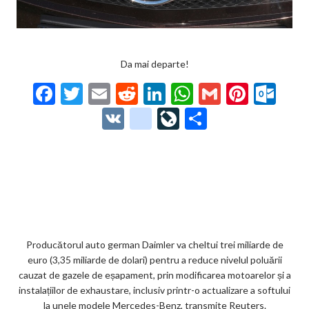
Da mai departe!
F
T
E
R
Li
W
G
Pi
O
ac
w
m
e
n
h
m
nt
ut
V
g
Li
P
e
itt
ai
d
ke
at
ai
er
lo
K
o
ve
ar
b
er
l
di
dI
s
l
es
o
o
Jo
ta
o
t
n
A
t
k.
gl
ur
je
o
p
co
e_
n
az
k
p
m
b
al
ă
o
Producătorul auto german Daimler va cheltui trei miliarde de
euro (3,35 miliarde de dolari) pentru a reduce nivelul poluării
o
cauzat de gazele de eșapament, prin modificarea motoarelor și a
k
instalațiilor de exhaustare, inclusiv printr-o actualizare a softului
la unele modele Mercedes-Benz, transmite Reuters.