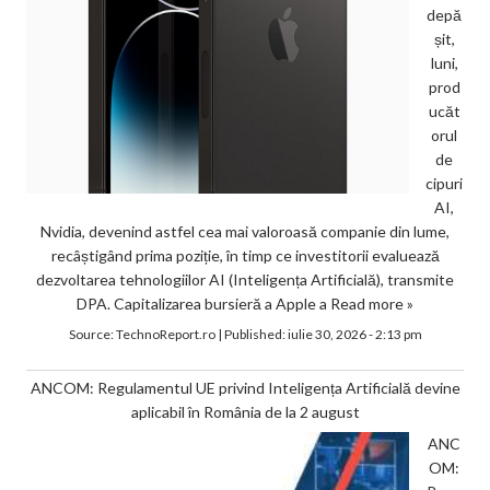
depă
șit,
luni,
prod
ucăt
orul
de
cipuri
AI,
Nvidia, devenind astfel cea mai valoroasă companie din lume,
recâștigând prima poziție, în timp ce investitorii evaluează
dezvoltarea tehnologiilor AI (Inteligența Artificială), transmite
DPA. Capitalizarea bursieră a Apple a
Read more »
Source:
TechnoReport.ro
|
Published:
iulie 30, 2026 - 2:13 pm
ANCOM: Regulamentul UE privind Inteligența Artificială devine
aplicabil în România de la 2 august
ANC
OM: