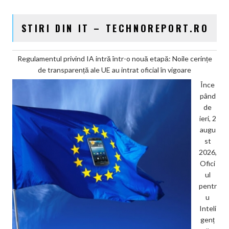
STIRI DIN IT – TECHNOREPORT.RO
Regulamentul privind IA intră într-o nouă etapă: Noile cerințe
de transparență ale UE au intrat oficial în vigoare
Înce
pând
de
ieri, 2
augu
st
2026,
Ofici
ul
pentr
u
Inteli
genț