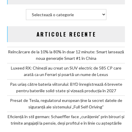
producția
în
Categorii
2027
ARTICOLE RECENTE
Reîncărcare de la 10% la 80% în doar 12 minute: Smart lansează
noua generație Smart #1 în China
Luxeed RX: Chinezii au creat un SUV electric de 585 CP care
arată ca un Ferrari și poartă un nume de Lexus
Pas uriaș către bateria viitorului: BYD înregistrează 6 brevete
pentru bateriile solid-state și vizează producția în 2027
Presat de Tesla, regulatorul european ține la secret datele de
siguranță ale sistemului „Full Self-Driving”
Eficiență în stil german: Schaeffler face „curățenie” prin birouri și
trimite angajații la pensie, deși profitul e în linie cu așteptările