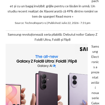
pach
et și cu un bagaj invizibil: grijile pentru ce lăsăm în urmă. Un
studiu recent realizat de Xiaomi arată că 49% dintre români se
tem de spargeri
Read more »
Source:
TechnoReport.ro
|
Published:
iulie 22, 2026 - 7:31 pm
Samsung revoluționează seria pliabilă: Debutul noilor Galaxy Z
Fold8 Ultra, Fold8 și Flip8
Sams
ung
Elect
ronic
s a
preze
ntat
astăz
i
noua
serie
Galax