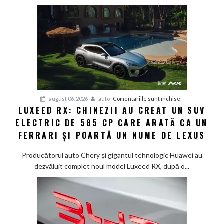
în
doar
12
minute:
Smart
lansează
noua
generație
Smart
pentru
august 06, 2026
auto
Comentariile sunt închise
#1
LUXEED RX: CHINEZII AU CREAT UN SUV
Luxeed
în
ELECTRIC DE 585 CP CARE ARATĂ CA UN
RX:
China
Chinezii
FERRARI ȘI POARTĂ UN NUME DE LEXUS
au
creat
Producătorul auto Chery și gigantul tehnologic Huawei au
un
dezvăluit complet noul model Luxeed RX, după o...
SUV
electric
de
585
CP