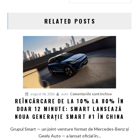
ARTICOLE
RELATED POSTS
pentru
august 06, 2026
auto
Comentariile sunt închise
REÎNCĂRCARE DE LA 10% LA 80% ÎN
Reîncărcare
DOAR 12 MINUTE: SMART LANSEAZĂ
de
la
NOUA GENERAȚIE SMART #1 ÎN CHINA
10%
la
Grupul Smart — un joint-venture format de Mercedes-Benz și
80%
Geely Auto — a lansat oficial în...