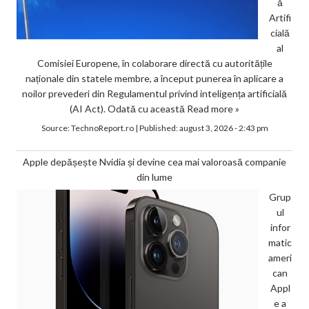
ă
Artifi
cială
al
Comisiei Europene, în colaborare directă cu autoritățile
naționale din statele membre, a început punerea în aplicare a
noilor prevederi din Regulamentul privind inteligența artificială
(AI Act). Odată cu această
Read more »
Source:
TechnoReport.ro
|
Published:
august 3, 2026 - 2:43 pm
Apple depășește Nvidia și devine cea mai valoroasă companie
din lume
Grup
ul
infor
matic
ameri
can
Appl
e a