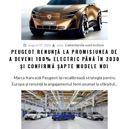
pentru
august 07, 2026
auto
Comentariile sunt închise
PEUGEOT RENUNȚĂ LA PROMISIUNEA DE
Peugeot
A DEVENI 100% ELECTRIC PÂNĂ ÎN 2030
renunță
la
ȘI CONFIRMĂ ȘAPTE MODELE NOI
promisiunea
de
Marca franceză Peugeot își recalibrează strategia pentru
a
Europa și renunță la angajamentul ferm asumat la sfârșitul...
deveni
100%
electric
până
în
2030
și