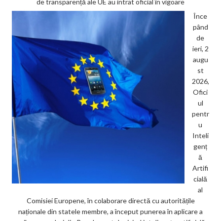
de transparență ale UE au intrat oficial în vigoare
Înce
pând
de
ieri, 2
augu
st
2026,
Ofici
ul
pentr
u
Inteli
genț
ă
Artifi
cială
al
Comisiei Europene, în colaborare directă cu autoritățile
naționale din statele membre, a început punerea în aplicare a