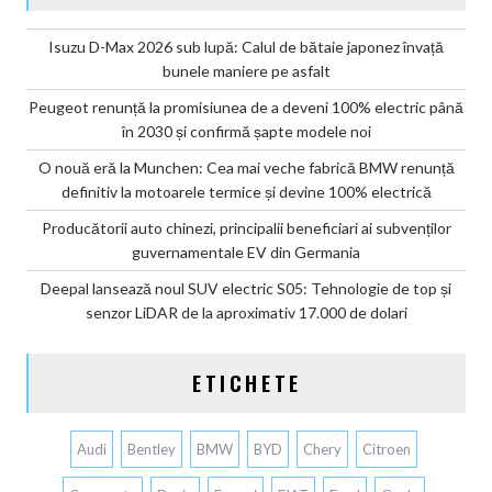
Isuzu D-Max 2026 sub lupă: Calul de bătaie japonez învață
bunele maniere pe asfalt
Peugeot renunță la promisiunea de a deveni 100% electric până
în 2030 și confirmă șapte modele noi
O nouă eră la Munchen: Cea mai veche fabrică BMW renunță
definitiv la motoarele termice și devine 100% electrică
Producătorii auto chinezi, principalii beneficiari ai subvenților
guvernamentale EV din Germania
Deepal lansează noul SUV electric S05: Tehnologie de top și
senzor LiDAR de la aproximativ 17.000 de dolari
ETICHETE
Audi
Bentley
BMW
BYD
Chery
Citroen