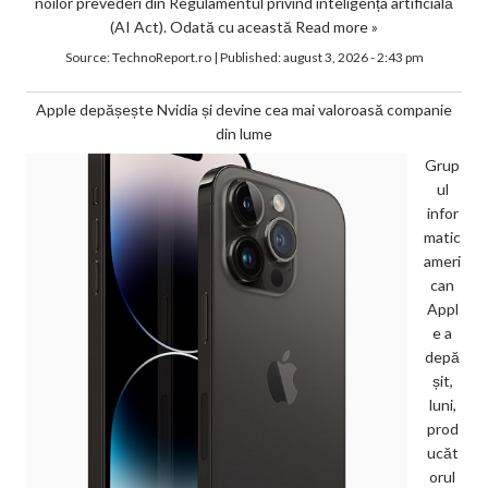
noilor prevederi din Regulamentul privind inteligența artificială
(AI Act). Odată cu această
Read more »
Source:
TechnoReport.ro
|
Published:
august 3, 2026 - 2:43 pm
Apple depășește Nvidia și devine cea mai valoroasă companie
din lume
Grup
ul
infor
matic
ameri
can
Appl
e a
depă
șit,
luni,
prod
ucăt
orul