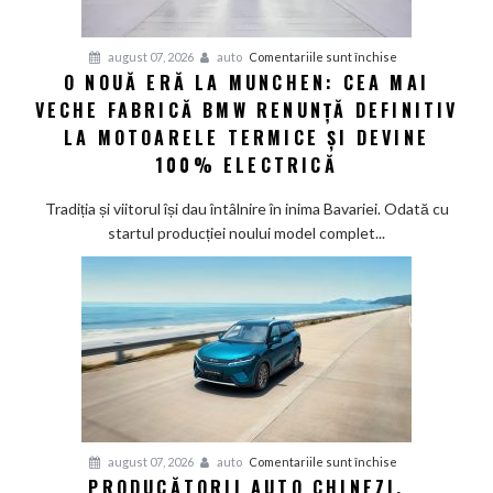
confirmă
șapte
pentru
august 07, 2026
auto
Comentariile sunt închise
modele
O NOUĂ ERĂ LA MUNCHEN: CEA MAI
O
noi
VECHE FABRICĂ BMW RENUNȚĂ DEFINITIV
nouă
eră
LA MOTOARELE TERMICE ȘI DEVINE
la
100% ELECTRICĂ
Munchen:
Cea
Tradiția și viitorul își dau întâlnire în inima Bavariei. Odată cu
mai
startul producției noului model complet...
veche
fabrică
BMW
renunță
definitiv
la
motoarele
termice
și
pentru
august 07, 2026
auto
Comentariile sunt închise
devine
PRODUCĂTORII AUTO CHINEZI,
Producătorii
100%