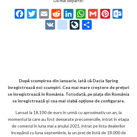
Da mai departe!
F
T
E
R
Li
W
G
Pi
O
ac
w
m
e
n
h
m
nt
ut
V
g
Li
P
e
itt
ai
d
ke
at
ai
er
lo
K
o
ve
ar
b
er
l
di
dI
s
l
es
o
o
Jo
ta
o
t
n
A
t
k.
gl
ur
je
o
p
co
e_
n
az
k
p
m
b
al
ă
o
După scumpirea din ianuarie, iată că Dacia Spring
înregistrează noi scumpiri. Cea mai mare creștere de prețuri
o
se înregistrează în România. Totodată, pe piața din România
k
se înregistrează și cea mai slabă opțiune de configurare.
m
Lansat la 18.100 de euro în urmă cu aproximativ un an, la
momentul la care au fost demarate precomenzile, intrat în etapa
ar
de comenzi în luna mai a anului 2021, intrat pe lista dealerilor
ks
începând cu luna septembrie, la un preț de listă de 18.000 de