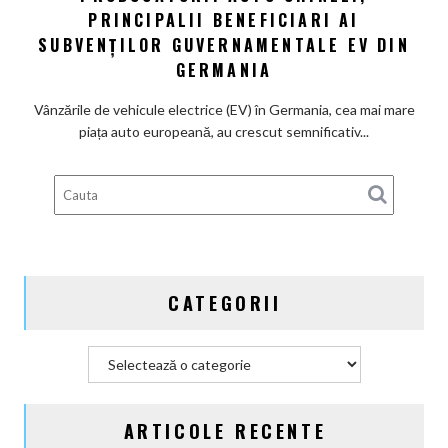
PRINCIPALII BENEFICIARI AI
auto
electrică
chinezi,
SUBVENȚILOR GUVERNAMENTALE EV DIN
principalii
GERMANIA
beneficiari
ai
Vânzările de vehicule electrice (EV) în Germania, cea mai mare
subvenților
piața auto europeană, au crescut semnificativ...
guvernamentale
EV
din
Germania
CATEGORII
Categorii
ARTICOLE RECENTE