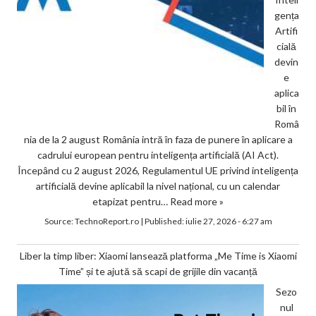
gența
Artifi
cială
devin
e
aplica
bil în
Româ
nia de la 2 august România intră în faza de punere în aplicare a
cadrului european pentru inteligența artificială (AI Act).
Începând cu 2 august 2026, Regulamentul UE privind inteligența
artificială devine aplicabil la nivel național, cu un calendar
etapizat pentru…
Read more »
Source:
TechnoReport.ro
|
Published:
iulie 27, 2026 - 6:27 am
Liber la timp liber: Xiaomi lansează platforma „Me Time is Xiaomi
Time” și te ajută să scapi de grijile din vacanță
Sezo
nul