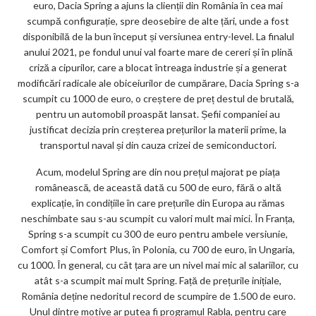
euro, Dacia Spring a ajuns la clienții din România în cea mai
scumpă configurație, spre deosebire de alte țări, unde a fost
disponibilă de la bun început și versiunea entry-level. La finalul
anului 2021, pe fondul unui val foarte mare de cereri și în plină
criză a cipurilor, care a blocat întreaga industrie și a generat
modificări radicale ale obiceiurilor de cumpărare, Dacia Spring s-a
scumpit cu 1000 de euro, o creștere de preț destul de brutală,
pentru un automobil proaspăt lansat. Șefii companiei au
justificat decizia prin creșterea prețurilor la materii prime, la
transportul naval și din cauza crizei de semiconductori.
Acum, modelul Spring are din nou prețul majorat pe piața
românească, de această dată cu 500 de euro, fără o altă
explicație, în condițiile în care prețurile din Europa au rămas
neschimbate sau s-au scumpit cu valori mult mai mici. În Franța,
Spring s-a scumpit cu 300 de euro pentru ambele versiunie,
Comfort și Comfort Plus, în Polonia, cu 700 de euro, în Ungaria,
cu 1000. În general, cu cât țara are un nivel mai mic al salariilor, cu
atât s-a scumpit mai mult Spring. Față de prețurile inițiale,
România deține nedoritul record de scumpire de 1.500 de euro.
Unul dintre motive ar putea fi programul Rabla, pentru care