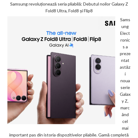
Samsung revoluționează seria pliabilă: Debutul noilor Galaxy Z
Fold8 Ultra, Fold8 și Flip8
Sams
ung
Elect
ronic
s a
preze
ntat
astăz
i
noua
serie
Galax
y Z,
marc
ând
cel
mai
important pas din istoria dispozitivelor pliabile. Gamă completă