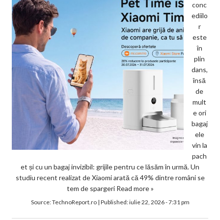
conc
ediilo
r
este
în
plin
dans,
însă
de
mult
e ori
bagaj
ele
vin la
pach
et și cu un bagaj invizibil: grijile pentru ce lăsăm în urmă. Un
studiu recent realizat de Xiaomi arată că 49% dintre români se
tem de spargeri
Read more »
Source:
TechnoReport.ro
|
Published:
iulie 22, 2026 - 7:31 pm