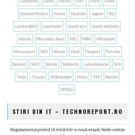
Compacte
Dacia
Ferrari
FIAT
Ford
Geely
General Motors
Honda
Hyundai
Jaguar
Kia
Lamborghini
Leapmotor
masini eco
masini electrice
Mazda
Mercedes-Benz
MG
MINI
Mitsubishi
Motorsport
NIO
Nissan
Opel
Peugeot
Porsche
Renault
SAIC
Skoda
Stellantis
subcompacte
SUV
Tesla
Toyota
Volkswagen
Volvo
VW
Xiaomi
XPENG
STIRI DIN IT – TECHNOREPORT.RO
Regulamentul privind IA intră într-o nouă etapă: Noile cerințe