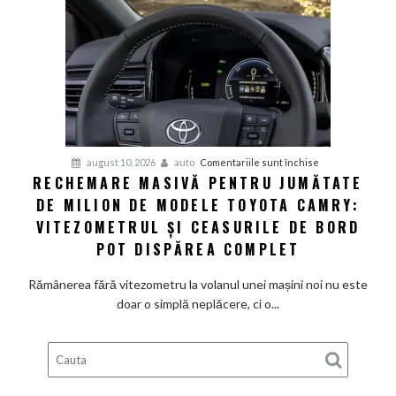
tehnologiile
V2G
și
V2L
să
salveze
România
de
pentru
august 10, 2026
auto
Comentariile sunt închise
la
RECHEMARE MASIVĂ PENTRU JUMĂTATE
Rechemare
o
DE MILION DE MODELE TOYOTA CAMRY:
masivă
criză
pentru
VITEZOMETRUL ȘI CEASURILE DE BORD
energetică
jumătate
POT DISPĂREA COMPLET
de
milion
Rămânerea fără vitezometru la volanul unei mașini noi nu este
de
doar o simplă neplăcere, ci o...
modele
Toyota
Camry:
Vitezometrul
și