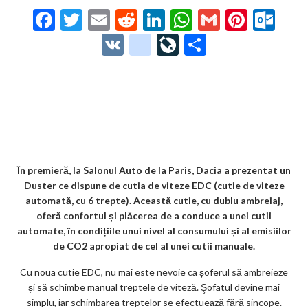
F
T
E
R
Li
W
G
Pi
O
ac
w
m
e
n
h
m
nt
ut
V
g
Li
P
e
itt
ai
d
ke
at
ai
er
lo
K
o
ve
ar
b
er
l
di
dI
s
l
es
o
o
Jo
ta
o
t
n
A
t
k.
gl
ur
je
o
p
co
e_
n
az
k
p
m
b
al
ă
o
În premieră, la Salonul Auto de la Paris, Dacia a prezentat un
Duster ce dispune de cutia de viteze EDC (cutie de viteze
o
automată, cu 6 trepte). Această cutie, cu dublu ambreiaj,
k
oferă confortul și plăcerea de a conduce a unei cutii
automate, în condițiile unui nivel al consumului și al emisiilor
m
de CO2 apropiat de cel al unei cutii manuale.
ar
Cu noua cutie EDC, nu mai este nevoie ca șoferul să ambreieze
ks
și să schimbe manual treptele de viteză. Şofatul devine mai
simplu, iar schimbarea treptelor se efectuează fără sincope.