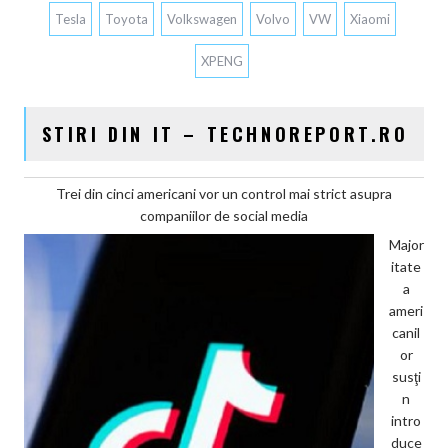
Tesla
Toyota
Volkswagen
Volvo
VW
Xiaomi
XPENG
STIRI DIN IT – TECHNOREPORT.RO
Trei din cinci americani vor un control mai strict asupra
companiilor de social media
Major
itate
a
ameri
canil
or
susţi
n
intro
duce