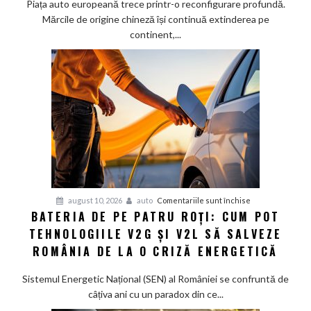
Europa:
Piața auto europeană trece printr-o reconfigurare profundă.
Cifrele
Mărcile de origine chineză își continuă extinderea pe
din
continent,...
Prima
Jumătate
a
Anului
2026
pentru
august 10, 2026
auto
Comentariile sunt închise
BATERIA DE PE PATRU ROȚI: CUM POT
Bateria
TEHNOLOGIILE V2G ȘI V2L SĂ SALVEZE
de
pe
ROMÂNIA DE LA O CRIZĂ ENERGETICĂ
patru
roți:
Sistemul Energetic Național (SEN) al României se confruntă de
Cum
câțiva ani cu un paradox din ce...
pot