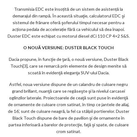
Transmisia EDC este însoțită de un sistem de asistență la
demarajul din rampă. În această situaţie, calculatorul EDC şi
sistemul de frânare oferă şoferului timpul necesar pentru a
acționa pedala de accelerație fără ca vehiculul să dea înapoi.
Duster EDC este echipat cu motorul diesel dCi 110 CP 4×2 S&S.
O NOUĂ VERSIUNE: DUSTER BLACK TOUCH
Dacia propune, în funcţie de ţară, o nouă versiune, Duster Black
Touch[3], care se remarcă prin elemente de design menite să
scoată în evidenţă eleganţa SUV-ului Dacia.
Astfel, noua versiune dispune de un calandru de culoare negru
grand brillant, nuanţă care se regăseşte şi la nivelul carcasei
oglinzilor laterale. Proiectoarele de ceaţă sunt puse în evidenţă
de ornamente de culoare crom satinat, în timp ce jantele de aliaj,
de 16’, sunt de culoare neagră, la fel ca stâlpii portierelor. Duster
Black Touch dispune de bare de pavilion şi de ornamente în
partea inferioară a barelor de protecţie, faţă şi spate, de culoare
crom satinat.