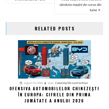
ÎN
vândute mașini de curse din
ARTICOLE
lume
RELATED POSTS
pentru
august 10, 2026
auto
Comentariile sunt închise
OFENSIVA AUTOMOBILELOR CHINEZEȘTI
Ofensiva
ÎN EUROPA: CIFRELE DIN PRIMA
Automobilelor
Chinezești
JUMĂTATE A ANULUI 2026
în