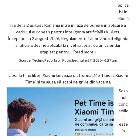
aplica
bil în
Româ
nia de la 2 august România intră în faza de punere în aplicare a
cadrului european pentru inteligența artificială (AI Act).
Începând cu 2 august 2026, Regulamentul UE privind inteligența
artificială devine aplicabil la nivel național, cu un calendar
etapizat pentru…
Read more »
Source:
TechnoReport.ro
|
Published:
iulie 27, 2026 - 6:27 am
Liber la timp liber: Xiaomi lansează platforma „Me Time is Xiaomi
Time” și te ajută să scapi de grijile din vacanță
Sezo
nul
conc
ediilo
r
este
în