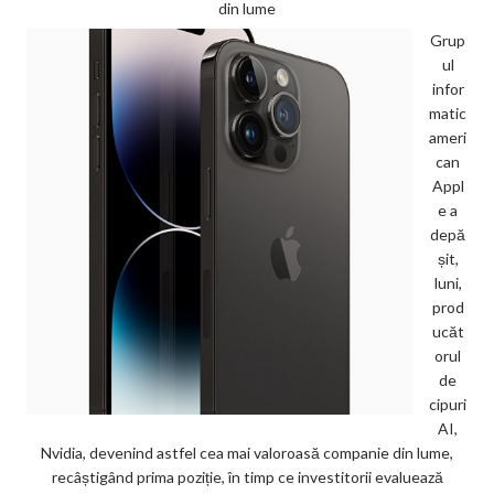
din lume
Grup
ul
infor
matic
ameri
can
Appl
e a
depă
șit,
luni,
prod
ucăt
orul
de
cipuri
AI,
Nvidia, devenind astfel cea mai valoroasă companie din lume,
recâștigând prima poziție, în timp ce investitorii evaluează