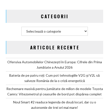
ceasurile
de
CATEGORII
bord
pot
dispărea
Categorii
complet
ARTICOLE RECENTE
Ofensiva Automobilelor Chinezești în Europa: Cifrele din Prima
Jumătate a Anului 2026
Bateria de pe patru roți: Cum pot tehnologiile V2G și V2L să
salveze România de la o criză energetică
Rechemare masivă pentru jumătate de milion de modele Toyota
Camry: Vitezometrul și ceasurile de bord pot dispărea complet
Noul Smart #2 readuce legenda de două locuri, dar cu o
autonomie de trei ori mai mare!