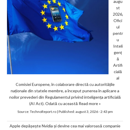
augu
st
2026,
Ofici
ul
pentr
u
Inteli
genț
ă
Artifi
cială
al
Comisiei Europene, în colaborare directă cu autoritățile
naționale din statele membre, a început punerea în aplicare a
noilor prevederi din Regulamentul privind inteligența artificială
(AI Act). Odată cu această
Read more »
Source:
TechnoReport.ro
|
Published:
august 3, 2026 - 2:43 pm
Apple depășește Nvidia și devine cea mai valoroasă companie