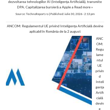
dezvoltarea tehnologiilor AI (Inteligența Artificială), transmite
DPA. Capitalizarea bursieră a Apple a
Read more »
Source:
TechnoReport.ro
|
Published:
iulie 30, 2026 - 2:13 pm
ANCOM: Regulamentul UE privind Inteligența Artificială devine
aplicabil în România de la 2 august
ANC
OM:
Regu
lame
ntul
UE
privin
d
Inteli
gența
Artifi
cială
devin
e