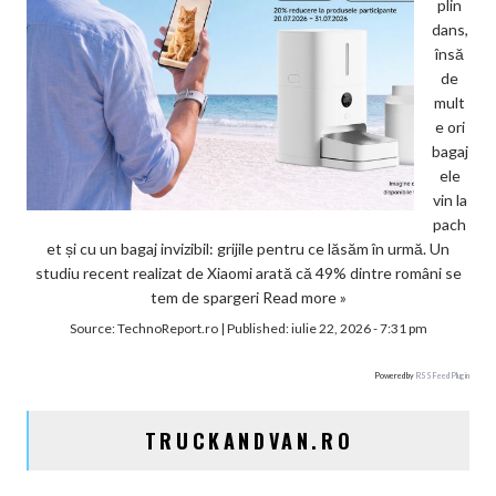
plin
dans,
însă
de
mult
e ori
bagaj
ele
vin la
pach
et și cu un bagaj invizibil: grijile pentru ce lăsăm în urmă. Un
studiu recent realizat de Xiaomi arată că 49% dintre români se
tem de spargeri
Read more »
Source:
TechnoReport.ro
|
Published:
iulie 22, 2026 - 7:31 pm
Powered by
RSS Feed Plugin
TRUCKANDVAN.RO