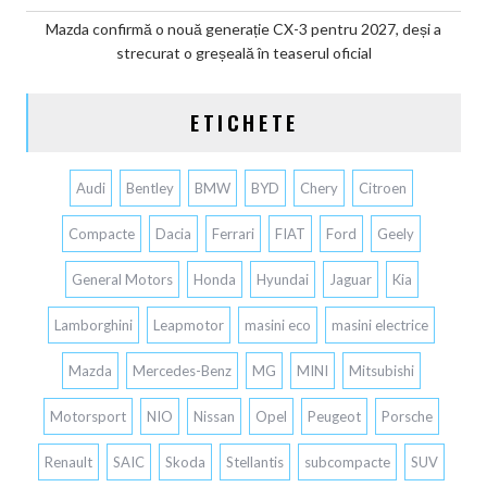
Mazda confirmă o nouă generație CX-3 pentru 2027, deși a
strecurat o greșeală în teaserul oficial
ETICHETE
Audi
Bentley
BMW
BYD
Chery
Citroen
Compacte
Dacia
Ferrari
FIAT
Ford
Geely
General Motors
Honda
Hyundai
Jaguar
Kia
Lamborghini
Leapmotor
masini eco
masini electrice
Mazda
Mercedes-Benz
MG
MINI
Mitsubishi
Motorsport
NIO
Nissan
Opel
Peugeot
Porsche
Renault
SAIC
Skoda
Stellantis
subcompacte
SUV