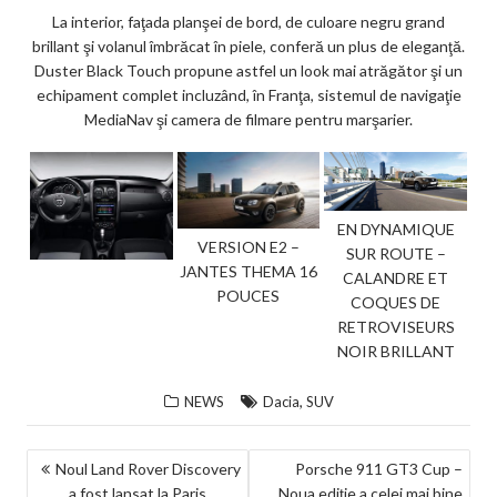
La interior, faţada planşei de bord, de culoare negru grand
brillant şi volanul îmbrăcat în piele, conferă un plus de eleganţă.
Duster Black Touch propune astfel un look mai atrăgător şi un
echipament complet incluzând, în Franţa, sistemul de navigaţie
MediaNav şi camera de filmare pentru marşarier.
EN DYNAMIQUE
VERSION E2 –
SUR ROUTE –
JANTES THEMA 16
CALANDRE ET
POUCES
COQUES DE
RETROVISEURS
NOIR BRILLANT
,
NEWS
Dacia
SUV
NAVIGARE
Noul Land Rover Discovery
Porsche 911 GT3 Cup –
a fost lansat la Paris
Noua ediție a celei mai bine