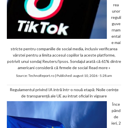
rea
unor
reguli
guve
rnam
ental
e mai
stricte pentru companiile de social media, inclusiv verificarea
vârstei pentru a limita accesul copiilor la aceste platforme,
potrivit unui sondaj Reuters/Ipsos. Sondajul arată că 61% dintre
americani consideră că firmele de social
Read more »
Source:
TechnoReport.ro
|
Published:
august 10, 2026 - 5:28 am
Regulamentul privind IA intră într-o nouă etapă: Noile cerințe
de transparență ale UE au intrat oficial în vigoare
Înce
pând
de
ieri, 2