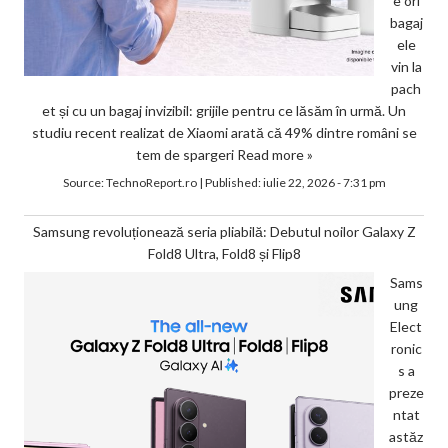
e ori
bagaj
ele
vin la
pach
et și cu un bagaj invizibil: grijile pentru ce lăsăm în urmă. Un
studiu recent realizat de Xiaomi arată că 49% dintre români se
tem de spargeri
Read more »
Source:
TechnoReport.ro
|
Published:
iulie 22, 2026 - 7:31 pm
Samsung revoluționează seria pliabilă: Debutul noilor Galaxy Z
Fold8 Ultra, Fold8 și Flip8
Sams
ung
Elect
ronic
s a
preze
ntat
astăz