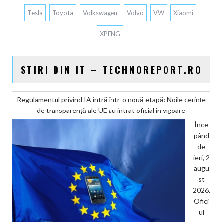
Tesla
Toyota
Volkswagen
Volvo
VW
Xiaomi
XPENG
STIRI DIN IT – TECHNOREPORT.RO
Regulamentul privind IA intră într-o nouă etapă: Noile cerințe
de transparență ale UE au intrat oficial în vigoare
Înce
pând
de
ieri, 2
augu
st
2026,
Ofici
ul