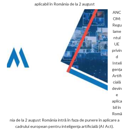
aplicabil în România de la 2 august
ANC
OM:
Regu
lame
ntul
UE
privin
d
Inteli
gența
Artifi
cială
devin
e
aplica
bil în
Româ
nia de la 2 august România intră în faza de punere în aplicare a
cadrului european pentru inteligența artificială (AI Act).