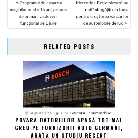
NAVIGARE
Programul de casare a
Mercedes-Benz mizează pe
mașinilor peste 15 ani, propus
noii îmbogăţiţi din India
ÎN
de primari, va deveni
pentru creşterea vânzărilor
ARTICOLE
funcțional pe 1 iulie
de automobile de lux
RELATED POSTS
pentru
august 08, 2026
auto
Comentariile sunt închise
POVARA DATORIILOR APASĂ TOT MAI
Povara
GREU PE FURNIZORII AUTO GERMANI,
datoriilor
apasă
ARATĂ UN STUDIU RECENT