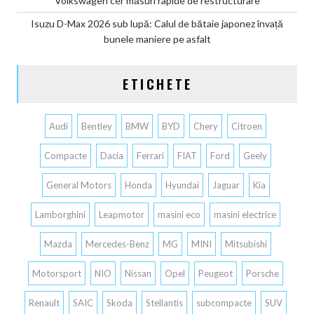
Volkswagen cer măsuri rapide de restructurare
Isuzu D-Max 2026 sub lupă: Calul de bătaie japonez învață
bunele maniere pe asfalt
ETICHETE
Audi
Bentley
BMW
BYD
Chery
Citroen
Compacte
Dacia
Ferrari
FIAT
Ford
Geely
General Motors
Honda
Hyundai
Jaguar
Kia
Lamborghini
Leapmotor
masini eco
masini electrice
Mazda
Mercedes-Benz
MG
MINI
Mitsubishi
Motorsport
NIO
Nissan
Opel
Peugeot
Porsche
Renault
SAIC
Skoda
Stellantis
subcompacte
SUV