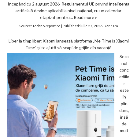
Începând cu 2 august 2026, Regulamentul UE privind inteligența
artificială devine aplicabil la nivel național, cu un calendar
etapizat pentru…
Read more »
Source:
TechnoReport.ro
|
Published:
iulie 27, 2026 - 6:27 am
Liber la timp liber: Xiaomi lansează platforma „Me Time is Xiaomi
Time” și te ajută să scapi de grijile din vacanță
Sezo
nul
conc
ediilo
r
este
în
plin
dans,
însă
de
mult