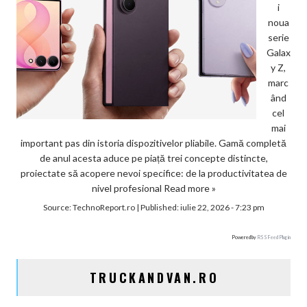
i
noua
serie
Galax
y Z,
marc
ând
cel
mai
important pas din istoria dispozitivelor pliabile. Gamă completă
de anul acesta aduce pe piață trei concepte distincte,
proiectate să acopere nevoi specifice: de la productivitatea de
nivel profesional
Read more »
Source:
TechnoReport.ro
|
Published:
iulie 22, 2026 - 7:23 pm
Powered by
RSS Feed Plugin
TRUCKANDVAN.RO