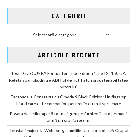
2030
și
CATEGORII
confirmă
șapte
modele
Categorii
noi
ARTICOLE RECENTE
Test Drive CUPRA Formentor Tribe Edition 1.5 eTSI 150 CP:
Rețeta spaniolă dintre ADN-ul de hot-hatch și sustenabilitatea
viitorului
Escapada la Constanța cu Omoda 9 Black Edition: Un flagship
hibrid care este companion perfect în drumul spre mare
Povara datoriilor apasă tot mai greu pe furnizorii auto germani,
arată un studiu recent
Tensiuni majore la Wolfsburg: Familiile care controlează Grupul