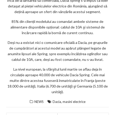
Încă de la lansarea sa comercială, Dacia Spring s-a impus ca lider
detașat al pieței vehiculelor electrice din România, ajungând să
dețină aproape un sfert din vânzările acestui segment.
85% din clienții modelului au comandat ambele sisteme de
alimentare disponibile opțional: cablul de 10A şi sistemul de
încărcare rapidă la bornă de curent continuu.
Deși nu a existat nici o comunicare oficială a Dacia, pe grupurile
de cumpărători ai acestui model au apărut plângeri legate de
anumite lipsuri ale Spring, spre exemplu încălzirea oglinzilor sau
cablul de 10A, care, deși au fost comandate, nu s-au livrat.
La nivel european, la sfârşitul lunii martie se aflau deja în
circulație aproape 40.000 de vehicule Dacia Spring. Cele mai
multe dintre acestea fuseseră înmatriculate în Franţa (peste
18.000 de unităţi), Italia (6.700 de unităţi) şi Germania (5.100 de
unităţi).
,
NEWS
Dacia
masini electrice