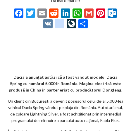
Da mai departe!
F
T
E
R
Li
W
G
Pi
O
ac
w
m
e
n
h
m
nt
ut
V
g
Li
P
e
itt
ai
d
ke
at
ai
er
lo
K
o
ve
ar
b
er
l
di
dI
s
l
es
o
o
Jo
ta
o
t
n
A
t
k.
gl
ur
je
o
p
co
e_
n
az
k
p
m
b
al
ă
o
Dacia a anunțat astăzi că a fost vândut modelul Dacia
Spring cu numărul 5.000 în România. Mașina electrică este
o
produsă în China în parteneriat cu producătorul Dongfeng.
k
Un client din București a devenit posesorul celui de-al 5.000-lea
m
vehicul Dacia Spring vândut pe piaţa din România. Autoturismul,
de culoare Lightning Silver, a fost achiziționat prin intermediul
ar
programului de reînnoire a parcului auto național, Rabla Plus.
ks