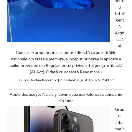
pentr
u
Inteli
genț
ă
Artifi
cială
al
Comisiei Europene, în colaborare directă cu autoritățile
naționale din statele membre, a început punerea în aplicare a
noilor prevederi din Regulamentul privind inteligența artificială
(AI Act). Odată cu această
Read more »
Source:
TechnoReport.ro
|
Published:
august 3, 2026 - 2:43 pm
Apple depășește Nvidia și devine cea mai valoroasă companie
din lume
Grup
ul
infor
matic