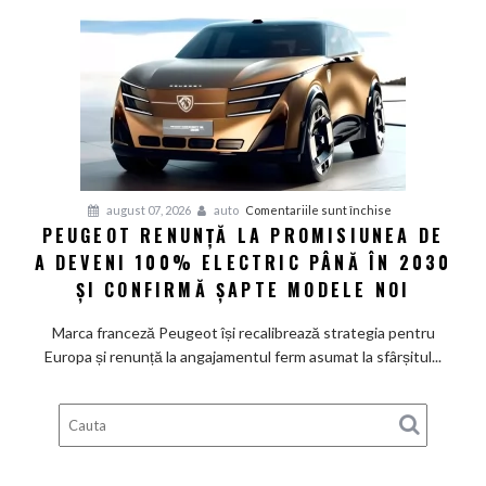
Grupul
Volkswagen
cer
măsuri
rapide
de
restructurare
pentru
august 07, 2026
auto
Comentariile sunt închise
PEUGEOT RENUNȚĂ LA PROMISIUNEA DE
Peugeot
A DEVENI 100% ELECTRIC PÂNĂ ÎN 2030
renunță
la
ȘI CONFIRMĂ ȘAPTE MODELE NOI
promisiunea
de
Marca franceză Peugeot își recalibrează strategia pentru
a
Europa și renunță la angajamentul ferm asumat la sfârșitul...
deveni
100%
electric
până
în