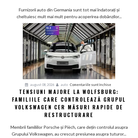
tot
mai
Furnizorii auto din Germania sunt tot mai îndatorați și
greu
cheltuiesc mult mai mult pentru acoperirea dobânzilor...
pe
furnizorii
auto
germani,
arată
un
studiu
recent
pentru
august 08, 2026
auto
Comentariile sunt închise
TENSIUNI MAJORE LA WOLFSBURG:
Tensiuni
FAMILIILE CARE CONTROLEAZĂ GRUPUL
majore
la
VOLKSWAGEN CER MĂSURI RAPIDE DE
Wolfsburg:
RESTRUCTURARE
Familiile
care
Membrii familiilor Porsche și Piëch, care dețin controlul asupra
controlează
Grupului Volkswagen, au crescut presiunea asupra tuturor...