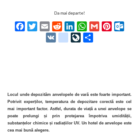
Da mai departe!
F
T
E
R
Li
W
G
Pi
O
ac
w
m
e
n
h
m
nt
ut
V
g
Li
P
e
itt
ai
d
ke
at
ai
er
lo
K
o
ve
ar
b
er
l
di
dI
s
l
es
o
o
Jo
ta
o
t
n
A
t
k.
gl
ur
je
o
p
co
e_
n
az
k
p
m
b
al
ă
o
Locul unde depozităm anvelopele de vară este foarte important.
Potrivit experților, temperatura de depozitare corectă este cel
o
mai important factor. Astfel, durata de viață a unei anvelope se
k
poate prelungi și prin protejarea împotriva umidității,
substanțelor chimice și radiațiilor UV. Un hotel de anvelope este
m
cea mai bună alegere.
ar