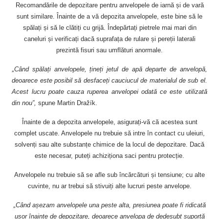
Recomandările de depozitare pentru anvelopele de iarnă și de vară
sunt similare. Înainte de a vă depozita anvelopele, este bine să le
spălați și să le clătiți cu grijă. Îndepărtați pietrele mai mari din
caneluri și verificați dacă suprafața de rulare și pereții laterali
prezintă fisuri sau umflături anormale.
„
Când spălați anvelopele, țineți jetul de apă departe de anvelopă,
deoarece este posibil să desfaceți cauciucul de materialul de sub el.
Acest lucru poate cauza ruperea anvelopei odată ce este utilizată
din nou”,
spune Martin Dražík.
Înainte de a depozita anvelopele, asigurați-vă că acestea sunt
complet uscate. Anvelopele nu trebuie să intre în contact cu uleiuri,
solvenți sau alte substanțe chimice de la locul de depozitare. Dacă
este necesar, puteți achiziționa saci pentru protecție.
Anvelopele nu trebuie să se afle sub încărcături și tensiune; cu alte
cuvinte, nu ar trebui să stivuiți alte lucruri peste anvelope.
„
Când așezam anvelopele una peste alta, presiunea poate fi ridicată
ușor înainte de depozitare, deoarece anvelopa de dedesubt suportă