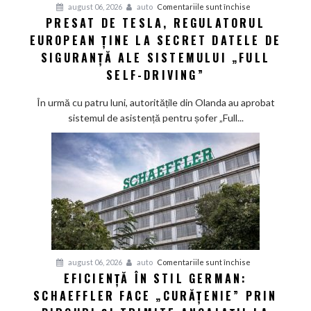
pentru
august 06, 2026
auto
Comentariile sunt închise
PRESAT DE TESLA, REGULATORUL
Presat
EUROPEAN ȚINE LA SECRET DATELE DE
de
Tesla,
SIGURANȚĂ ALE SISTEMULUI „FULL
regulatorul
SELF-DRIVING”
european
ține
În urmă cu patru luni, autoritățile din Olanda au aprobat
la
sistemul de asistență pentru șofer „Full...
secret
datele
de
siguranță
ale
sistemului
„Full
Self-
Driving”
pentru
august 06, 2026
auto
Comentariile sunt închise
EFICIENȚĂ ÎN STIL GERMAN:
Eficiență
SCHAEFFLER FACE „CURĂȚENIE” PRIN
în
stil