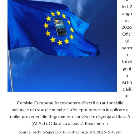
ieri, 2
augu
st
2026,
Ofici
ul
pentr
u
Inteli
genț
ă
Artifi
cială
al
Comisiei Europene, în colaborare directă cu autoritățile
naționale din statele membre, a început punerea în aplicare a
noilor prevederi din Regulamentul privind inteligența artificială
(AI Act). Odată cu această
Read more »
Source:
TechnoReport.ro
|
Published:
august 3, 2026 - 2:43 pm