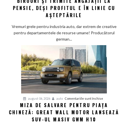
BIROURI ȘI TRIMITE ANGAJAȚII LA
german:
PENSIE, DEȘI PROFITUL E ÎN LINIE CU
Schaeffler
AȘTEPTĂRILE
face
„curățenie”
Vremuri grele pentru industria auto, dar extrem de creative
prin
pentru departamentele de resurse umane! Producătorul
birouri
german...
și
trimite
angajații
la
pensie,
deși
profitul
e
în
pentru
august 06, 2026
auto
Comentariile sunt închise
linie
MIZA DE SALVARE PENTRU PIAȚA
Miza
cu
CHINEZĂ: GREAT WALL MOTOR LANSEAZĂ
de
așteptările
salvare
SUV-UL MASIV GWM H10
pentru