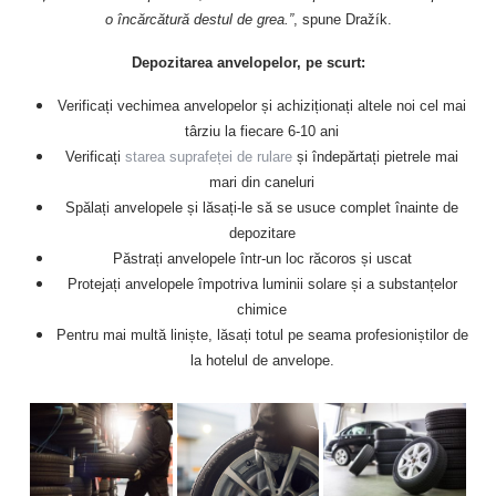
o încărcătură destul de grea.”
, spune Dražík.
Depozitarea anvelopelor, pe scurt:
Verificați vechimea anvelopelor și achiziționați altele noi cel mai
târziu la fiecare 6-10 ani
Verificați
starea suprafeței de rulare
și îndepărtați pietrele mai
mari din caneluri
Spălați anvelopele și lăsați-le să se usuce complet înainte de
depozitare
Păstrați anvelopele într-un loc răcoros și uscat
Protejați anvelopele împotriva luminii solare și a substanțelor
chimice
Pentru mai multă liniște, lăsați totul pe seama profesioniștilor de
la hotelul de anvelope.