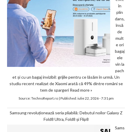
în
plin
dans,
însă
de
mult
e ori
bagaj
ele
vin la
pach
et și cu un bagaj invizibil: grijile pentru ce lăsăm în urmă. Un
studiu recent realizat de Xiaomi arată că 49% dintre români se
tem de spargeri
Read more »
Source:
TechnoReport.ro
|
Published:
iulie 22, 2026 - 7:31 pm
Samsung revoluționează seria pliabilă: Debutul noilor Galaxy Z
Fold8 Ultra, Fold8 și Flip8
Sams