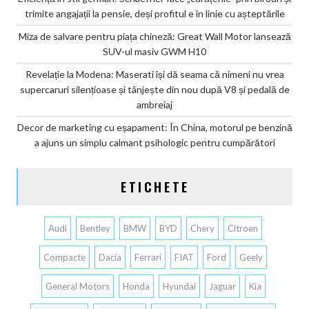
trimite angajații la pensie, deși profitul e în linie cu așteptările
Miza de salvare pentru piața chineză: Great Wall Motor lansează
SUV-ul masiv GWM H10
Revelație la Modena: Maserati își dă seama că nimeni nu vrea
supercaruri silențioase și tânjește din nou după V8 și pedală de
ambreiaj
Decor de marketing cu eșapament: În China, motorul pe benzină
a ajuns un simplu calmant psihologic pentru cumpărători
ETICHETE
Audi
Bentley
BMW
BYD
Chery
Citroen
Compacte
Dacia
Ferrari
FIAT
Ford
Geely
General Motors
Honda
Hyundai
Jaguar
Kia