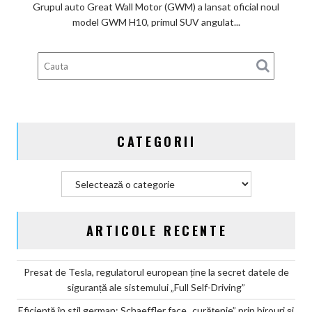
piața
Grupul auto Great Wall Motor (GWM) a lansat oficial noul
chineză:
model GWM H10, primul SUV angulat...
Great
Wall
Motor
lansează
SUV-
ul
masiv
CATEGORII
GWM
H10
Categorii
ARTICOLE RECENTE
Presat de Tesla, regulatorul european ține la secret datele de
siguranță ale sistemului „Full Self-Driving”
Eficiență în stil german: Schaeffler face „curățenie” prin birouri și