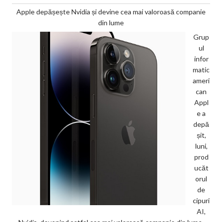
Apple depășește Nvidia și devine cea mai valoroasă companie
din lume
Grup
ul
infor
matic
ameri
can
Appl
e a
depă
șit,
luni,
prod
ucăt
orul
de
cipuri
AI,