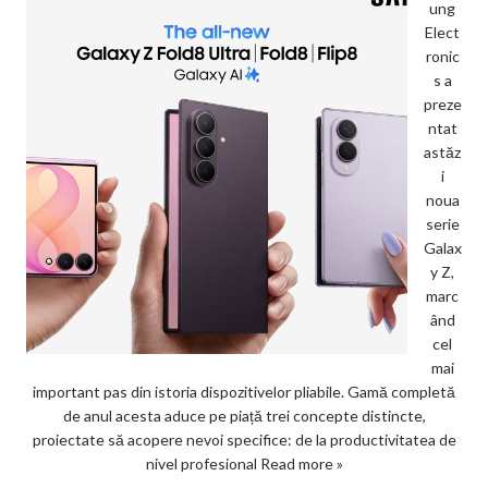
ung
Elect
ronic
s a
preze
ntat
astăz
i
noua
serie
Galax
y Z,
marc
ând
cel
mai
important pas din istoria dispozitivelor pliabile. Gamă completă
de anul acesta aduce pe piață trei concepte distincte,
proiectate să acopere nevoi specifice: de la productivitatea de
nivel profesional
Read more »