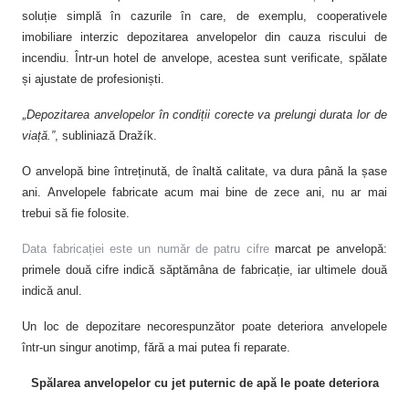
soluție simplă în cazurile în care, de exemplu, cooperativele
imobiliare interzic depozitarea anvelopelor din cauza riscului de
incendiu. Într-un hotel de anvelope, acestea sunt verificate, spălate
și ajustate de profesioniști.
„
Depozitarea anvelopelor în condiții corecte va prelungi durata lor de
viață.”
, subliniază Dražík.
O anvelopă bine întreținută, de înaltă calitate, va dura până la șase
ani. Anvelopele fabricate acum mai bine de zece ani, nu ar mai
trebui să fie folosite.
Data fabricației este un număr de patru cifre
marcat pe anvelopă:
primele două cifre indică săptămâna de fabricație, iar ultimele două
indică anul.
Un loc de depozitare necorespunzător poate deteriora anvelopele
într-un singur anotimp, fără a mai putea fi reparate.
Spălarea anvelopelor cu jet puternic de apă le poate deteriora