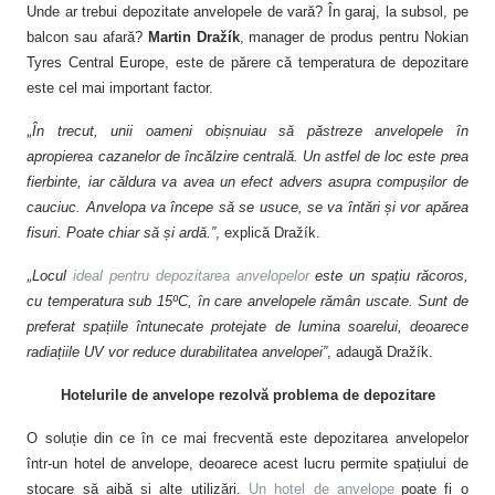
Unde ar trebui depozitate anvelopele de vară? În garaj, la subsol, pe
ks
balcon sau afară?
Martin Dražík
, manager de produs pentru Nokian
Tyres Central Europe, este de părere că temperatura de depozitare
este cel mai important factor.
„
În trecut, unii oameni obișnuiau să păstreze anvelopele în
apropierea cazanelor de încălzire centrală. Un astfel de loc este prea
fierbinte, iar căldura va avea un efect advers asupra compușilor de
cauciuc. Anvelopa va începe să se usuce, se va întări și vor apărea
fisuri. Poate chiar să și ardă.”
, explică Dražík.
„
Locul
ideal pentru depozitarea anvelopelor
este un spațiu răcoros,
cu temperatura sub 15
ºC
, în care anvelopele rămân uscate. Sunt de
preferat spațiile întunecate protejate de lumina soarelui, deoarece
radiațiile UV vor reduce durabilitatea anvelopei”
, adaugă Dražík.
Hotelurile de anvelope rezolvă problema de depozitare
O soluție din ce în ce mai frecventă este depozitarea anvelopelor
într-un hotel de anvelope, deoarece acest lucru permite spațiului de
stocare să aibă și alte utilizări.
Un hotel de anvelope
poate fi o