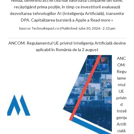
Nvidia, devenind astfel cea mai valoroasă companie din lume,
recâștigând prima poziție, în timp ce investitorii evaluează
dezvoltarea tehnologiilor AI (Inteligența Artificială), transmite
DPA. Capitalizarea bursieră a Apple a
Read more »
Source:
TechnoReport.ro
|
Published:
iulie 30, 2026 - 2:13 pm
ANCOM: Regulamentul UE privind Inteligența Artificială devine
aplicabil în România de la 2 august
ANC
OM:
Regu
lame
ntul
UE
privin
d
Inteli
gența
Artifi
cială