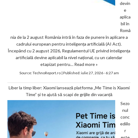
devin
e
aplica
bil în
Româ
nia de la 2 august România intră în faza de punere în aplicare a
cadrului european pentru inteligența artificială (AI Act).
Începând cu 2 august 2026, Regulamentul UE privind inteligența
artificială devine aplicabil la nivel național, cu un calendar
etapizat pentru…
Read more »
Source:
TechnoReport.ro
|
Published:
iulie 27, 2026 - 6:27 am
Liber la timp liber: Xiaomi lansează platforma „Me Time is Xiaomi
Time” și te ajută să scapi de grijile din vacanță
Sezo
nul
conc
ediilo
r
este