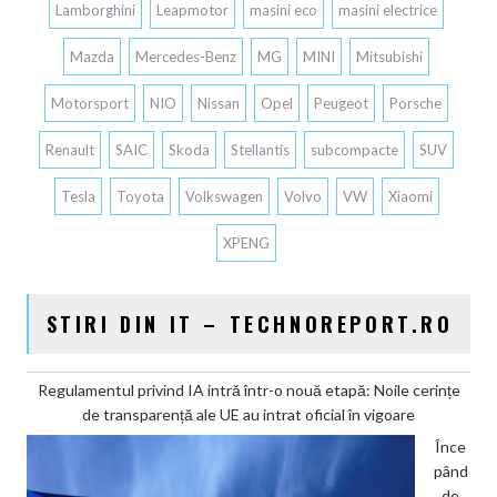
Lamborghini
Leapmotor
masini eco
masini electrice
Mazda
Mercedes-Benz
MG
MINI
Mitsubishi
Motorsport
NIO
Nissan
Opel
Peugeot
Porsche
Renault
SAIC
Skoda
Stellantis
subcompacte
SUV
Tesla
Toyota
Volkswagen
Volvo
VW
Xiaomi
XPENG
STIRI DIN IT – TECHNOREPORT.RO
Regulamentul privind IA intră într-o nouă etapă: Noile cerințe
de transparență ale UE au intrat oficial în vigoare
Înce
pând
de