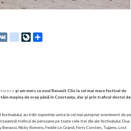
O
V
g
Li
P
t
K
o
ve
ar
o
o
Jo
ta
o
gl
ur
je
.
e_
n
az
co
b
al
ă
m
o
nture.ro
și am mers cu noul Renault Clio la cel mai mare festival de
tăm mașina de oraș până în Constanța, dar și prin traficul destul de
o
k
festivalului, au trăit experințe unice la cel mai așteptat eveniment de p
m
seamnă traficul de persoane pe toate cele trei zile ale festivalului. Dua
ny Benassi, Nicky Romero, Fedde Le Grand, Ferry Corsten, Tujamo, Lost
ar