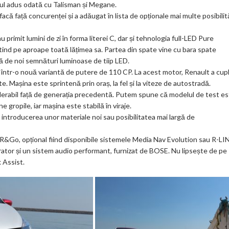
nul adus odată cu Talisman și Megane.
că față concurenței și a adăugat în lista de opționale mai multe posibilită
au primit lumini de zi în forma literei C, dar și tehnologia full-LED Pure
 întind pe aproape toată lățimea sa. Partea din spate vine cu bara spate
ază de noi semnături luminoase de tiip LED.
e într-o nouă variantă de putere de 110 CP. La acest motor, Renault a cup
. Mașina este sprintenă prin oraș, la fel și la viteze de autostradă.
iderabil față de generația precedentă. Putem spune că modelul de test e
gropile, iar mașina este stabilă în viraje.
introducerea unor materiale noi sau posibilitatea mai largă de
a R&Go, opțional fiind disponibile sistemele Media Nav Evolution sau R-LI
igurator și un sistem audio performant, furnizat de BOSE. Nu lipsește de pe
 Assist.