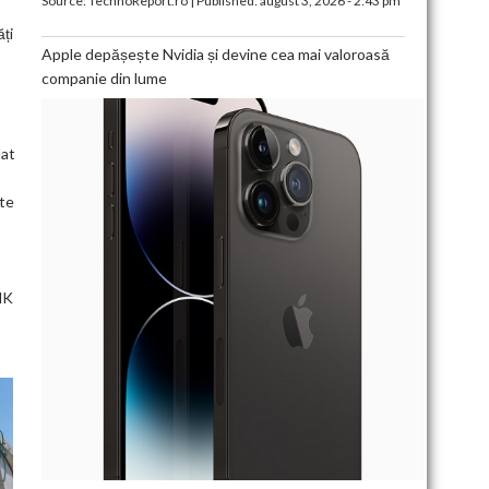
Source:
TechnoReport.ro
|
Published:
august 3, 2026 - 2:43 pm
ți
Apple depășește Nvidia și devine cea mai valoroasă
companie din lume
lat
ste
NK