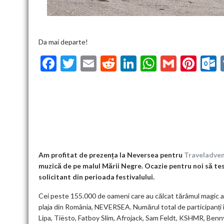
Da mai departe!
F
T
E
R
Li
W
G
Pi
ac
w
m
e
n
h
m
nt
u
e
itt
ai
d
ke
at
ai
er
l
b
er
l
di
dI
s
l
es
o
t
n
A
t
k
o
p
k
p
Am profitat de prezența la Neversea pentru
Traveladve
muzică de pe malul Mării Negre. Ocazie pentru noi să tes
solicitant din perioada festivalului.
Cei peste 155.000 de oameni care au călcat tărâmul magic al 
plaja din România, NEVERSEA. Numărul total de participanți în
Lipa, Tiësto, Fatboy Slim, Afrojack, Sam Feldt, KSHMR, Ben