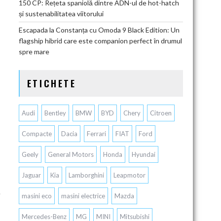
150 CP: Rețeta spaniolă dintre ADN-ul de hot-hatch
și sustenabilitatea viitorului
Escapada la Constanța cu Omoda 9 Black Edition: Un
flagship hibrid care este companion perfect în drumul
spre mare
ETICHETE
Audi
Bentley
BMW
BYD
Chery
Citroen
Compacte
Dacia
Ferrari
FIAT
Ford
Geely
General Motors
Honda
Hyundai
Jaguar
Kia
Lamborghini
Leapmotor
e
masini eco
masini electrice
Mazda
Mercedes-Benz
MG
MINI
Mitsubishi