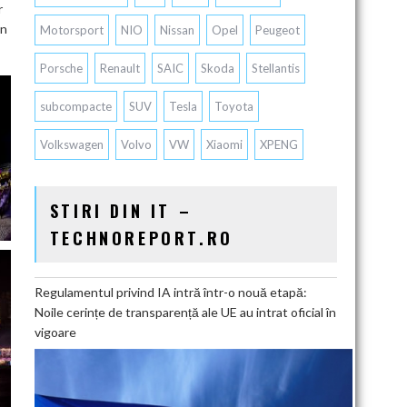
r
in
Motorsport
NIO
Nissan
Opel
Peugeot
Porsche
Renault
SAIC
Skoda
Stellantis
subcompacte
SUV
Tesla
Toyota
Volkswagen
Volvo
VW
Xiaomi
XPENG
STIRI DIN IT –
TECHNOREPORT.RO
Regulamentul privind IA intră într-o nouă etapă:
Noile cerințe de transparență ale UE au intrat oficial în
vigoare