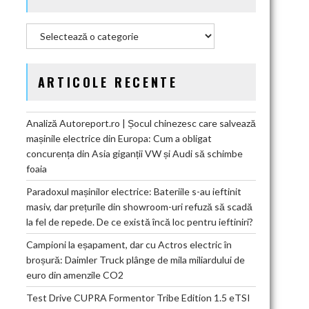
Categorii
ARTICOLE RECENTE
Analiză Autoreport.ro | Șocul chinezesc care salvează
mașinile electrice din Europa: Cum a obligat
concurența din Asia giganții VW și Audi să schimbe
foaia
Paradoxul mașinilor electrice: Bateriile s-au ieftinit
masiv, dar prețurile din showroom-uri refuză să scadă
la fel de repede. De ce există încă loc pentru ieftiniri?
Campioni la eșapament, dar cu Actros electric în
broșură: Daimler Truck plânge de mila miliardului de
euro din amenzile CO2
Test Drive CUPRA Formentor Tribe Edition 1.5 eTSI