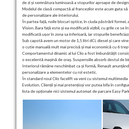
de zi și semnătura luminoasă a stopurilor aproape de desig
Modelul de clasă compactă al francezilor este acum gata să fa
de personalizare ale interiorului.
În partea față, noile blocuri optice, în ciuda păstrării formei, 
Vision. Bara față este și ea modificată vizibil, cu grile ce se
modificată ușor în zona sa inferioară, iar stopurile benefici
Sub capotă avem un motor de 1,5 litri dCi, diesel și care vin
o cutie manuală mult mai precisă și mai economică cu 6 trepte
Comportamentul dinamic al lui Clio a fost îmbunătățit cons
o excelentă mașină de oraș. Suspensiile absorb destul de bine 
Interiorul rămâne neschimbat ca și formă, Renault anunțând 
personalizare a elementelor cu rol estetic.
În standard noul Clio facelift va veni cu sistemul multimedi
Evolution. Clienții și mai pretențioși vor putea bifa în conf
lista de opționale nici sistemul automat de parcare Easy Park