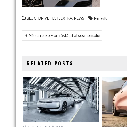
,
,
,
BLOG
DRIVE TEST
EXTRA
NEWS
Renault
NAVIGARE
Nissan Juke – un răsfățat al segmentului
ÎN
ARTICOLE
RELATED POSTS
august 09, 2026
auto