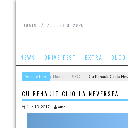
Skip
to
content
DUMINICĂ, AUGUST 9, 2026
NEWS
DRIVE TEST
EXTRA
BLOG
You are here
Home
BLOG
Cu Renault Clio la Ne
CU RENAULT CLIO LA NEVERSEA
iulie 10, 2017
auto