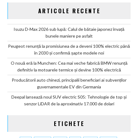
ARTICOLE RECENTE
Isuzu D-Max 2026 sub lupă: Calul de bătaie japonez învață
bunele maniere pe asfalt
Peugeot renunță la promisiunea de a deveni 100% electric până
în 2030 și confirmă șapte modele noi
O nouă eră la Munchen: Cea mai veche fabrică BMW renunță
definitiv la motoarele termice și devine 100% electrică
Producătorii auto chinezi, principalii beneficiari ai subvenților
guvernamentale EV din Germania
Deepal lansează noul SUV electric S05: Tehnologie de top și
senzor LiDAR de la aproximativ 17.000 de dolari
ETICHETE