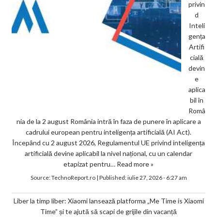
privin
d
Inteli
gența
Artifi
cială
devin
e
aplica
bil în
Româ
nia de la 2 august România intră în faza de punere în aplicare a
cadrului european pentru inteligența artificială (AI Act).
Începând cu 2 august 2026, Regulamentul UE privind inteligența
artificială devine aplicabil la nivel național, cu un calendar
etapizat pentru…
Read more »
Source:
TechnoReport.ro
|
Published:
iulie 27, 2026 - 6:27 am
Liber la timp liber: Xiaomi lansează platforma „Me Time is Xiaomi
Time” și te ajută să scapi de grijile din vacanță