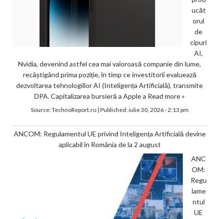
ucăt
orul
de
cipuri
AI,
Nvidia, devenind astfel cea mai valoroasă companie din lume,
recâștigând prima poziție, în timp ce investitorii evaluează
dezvoltarea tehnologiilor AI (Inteligența Artificială), transmite
DPA. Capitalizarea bursieră a Apple a
Read more »
Source:
TechnoReport.ro
|
Published:
iulie 30, 2026 - 2:13 pm
ANCOM: Regulamentul UE privind Inteligența Artificială devine
aplicabil în România de la 2 august
ANC
OM:
Regu
lame
ntul
UE