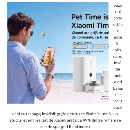
Sezo
nul
conc
ediilo
r
este
în
plin
dans,
însă
de
mult
e ori
bagaj
ele
vin la
pach
et și cu un bagaj invizibil: grijile pentru ce lăsăm în urmă. Un
studiu recent realizat de Xiaomi arată că 49% dintre români se
tem de spargeri
Read more »