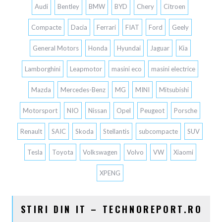
Audi
Bentley
BMW
BYD
Chery
Citroen
Compacte
Dacia
Ferrari
FIAT
Ford
Geely
General Motors
Honda
Hyundai
Jaguar
Kia
Lamborghini
Leapmotor
masini eco
masini electrice
Mazda
Mercedes-Benz
MG
MINI
Mitsubishi
Motorsport
NIO
Nissan
Opel
Peugeot
Porsche
Renault
SAIC
Skoda
Stellantis
subcompacte
SUV
Tesla
Toyota
Volkswagen
Volvo
VW
Xiaomi
XPENG
STIRI DIN IT – TECHNOREPORT.RO