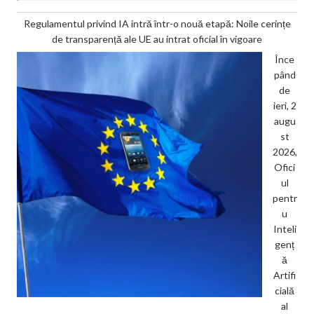
Regulamentul privind IA intră într-o nouă etapă: Noile cerințe
de transparență ale UE au intrat oficial în vigoare
Înce
pând
de
ieri, 2
augu
st
2026,
Ofici
ul
pentr
u
Inteli
genț
ă
Artifi
cială
al