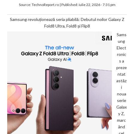
Source:
TechnoReport.ro
|
Published:
iulie 22, 2026 - 7:31 pm
Samsung revoluționează seria pliabilă: Debutul noilor Galaxy Z
Fold8 Ultra, Fold8 și Flip8
Sams
ung
Elect
ronic
s a
preze
ntat
astăz
i
noua
serie
Galax
y Z,
marc
ând
cel