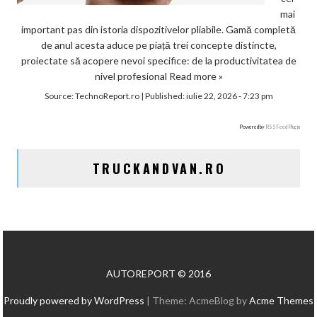
mai
important pas din istoria dispozitivelor pliabile. Gamă completă
de anul acesta aduce pe piață trei concepte distincte,
proiectate să acopere nevoi specifice: de la productivitatea de
nivel profesional
Read more »
Source:
TechnoReport.ro
|
Published:
iulie 22, 2026 - 7:23 pm
Powered by
RSS Feed Plugin
TRUCKANDVAN.RO
AUTOREPORT © 2016
Proudly powered by WordPress
|
Theme: AcmeBlog by
Acme Themes