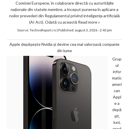
Comisiei Europene, în colaborare directă cu autoritățile
naționale din statele membre, a început punerea în aplicare a
noilor prevederi din Regulamentul privind inteligența artificială
(AI Act). Odată cu această
Read more »
Source:
TechnoReport.ro
|
Published:
august 3, 2026 - 2:43 pm
Apple depășește Nvidia și devine cea mai valoroasă companie
din lume
Grup
ul
infor
matic
ameri
can
Appl
e a
depă
șit,
luni,
prod