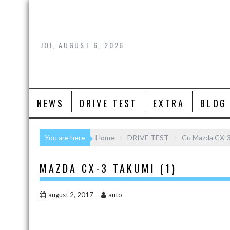
Skip
to
content
JOI, AUGUST 6, 2026
NEWS
DRIVE TEST
EXTRA
BLOG
You are here
Home
DRIVE TEST
Cu Mazda CX-3
MAZDA CX-3 TAKUMI (1)
august 2, 2017
auto