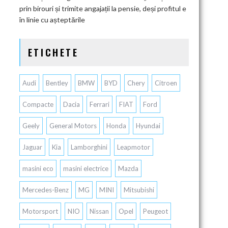
prin birouri și trimite angajații la pensie, deși profitul e
în linie cu așteptările
ETICHETE
Audi
Bentley
BMW
BYD
Chery
Citroen
Compacte
Dacia
Ferrari
FIAT
Ford
Geely
General Motors
Honda
Hyundai
Jaguar
Kia
Lamborghini
Leapmotor
masini eco
masini electrice
Mazda
Mercedes-Benz
MG
MINI
Mitsubishi
Motorsport
NIO
Nissan
Opel
Peugeot