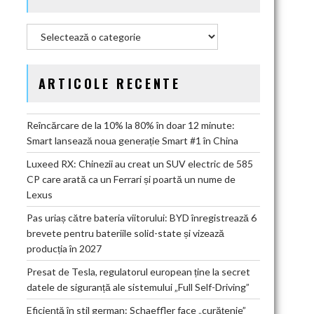
Categorii
ARTICOLE RECENTE
Reîncărcare de la 10% la 80% în doar 12 minute:
Smart lansează noua generație Smart #1 în China
Luxeed RX: Chinezii au creat un SUV electric de 585
CP care arată ca un Ferrari și poartă un nume de
Lexus
Pas uriaș către bateria viitorului: BYD înregistrează 6
brevete pentru bateriile solid-state și vizează
producția în 2027
Presat de Tesla, regulatorul european ține la secret
datele de siguranță ale sistemului „Full Self-Driving”
Eficiență în stil german: Schaeffler face „curățenie”