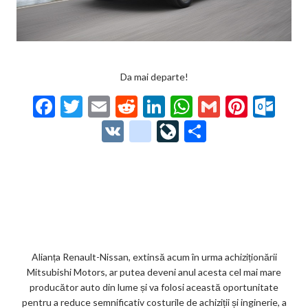
Da mai departe!
F
T
E
R
Li
W
G
Pi
O
ac
w
m
e
n
h
m
nt
ut
V
g
Li
P
e
itt
ai
d
ke
at
ai
er
lo
K
o
ve
ar
b
er
l
di
dI
s
l
es
o
o
Jo
ta
o
t
n
A
t
k.
gl
ur
je
o
p
co
e_
n
az
k
p
m
b
al
ă
o
Alianța Renault-Nissan, extinsă acum în urma achiziționării
Mitsubishi Motors, ar putea deveni anul acesta cel mai mare
o
producător auto din lume și va folosi această oportunitate
k
pentru a reduce semnificativ costurile de achiziții și inginerie, a