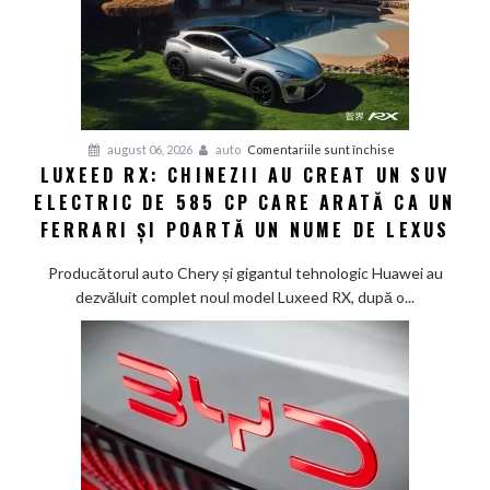
minute:
Smart
lansează
noua
generație
Smart
pentru
august 06, 2026
auto
Comentariile sunt închise
#1
LUXEED RX: CHINEZII AU CREAT UN SUV
Luxeed
în
ELECTRIC DE 585 CP CARE ARATĂ CA UN
RX:
China
Chinezii
FERRARI ȘI POARTĂ UN NUME DE LEXUS
au
creat
Producătorul auto Chery și gigantul tehnologic Huawei au
un
dezvăluit complet noul model Luxeed RX, după o...
SUV
electric
de
585
CP
care
arată
ca