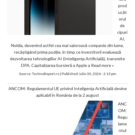
prod
ucăt
orul
de
cipuri
AI,
Nvidia, devenind astfel cea mai valoroasă companie din lume,
recâștigând prima poziție, în timp ce investitorii evaluează
dezvoltarea tehnologiilor AI (Inteligența Artificială), transmite
DPA. Capitalizarea bursieră a Apple a
Read more »
Source:
TechnoReport.ro
|
Published:
iulie 30, 2026 - 2:13 pm
ANCOM: Regulamentul UE privind Inteligența Artificială devine
aplicabil în România de la 2 august
ANC
OM:
Regu
lame
ntul