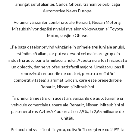
anunțat șeful alianței, Carlos Ghosn, transmite publicația
m
Automotive News Europe.
ar
Volumul vânzărilor combinate ale Renault, Nissan Motor și
ks
Mitsubishi vor depăși nivelul rivalelor Volkswagen și Toyota
Motor, susține Ghosn.
„Pe baza datelor privind vânzările în primele trei luni ale anului,
estimăm că alianța ar putea deveni cel mai mare grup din
industria auto până la mijlocul anului. Acesta nu a fost niciodată
un obiectiv, dar ne va oferi satisfacții majore. Următorul pas îl
reprezintă reducerile de costuri, pentru a ne întări
competitivitatea”, a afirmat Ghosn, care este președintele
Renault, Nissan și Mitsubishi.
În primul trimestru din acest an, vânzările de autoturisme și
vehicule comerciale ușoare ale Renault, Nissan, Mitsubishi și
partenerul rus AvtoVAZ au urcat cu 7,9%, la 2,65 milioane de
unități.
Pe locul doi s-a situat Toyota, cu livrări în creștere cu 2,9%, la