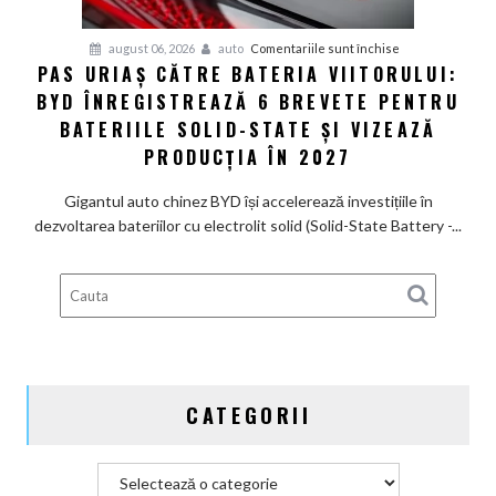
un
Ferrari
pentru
august 06, 2026
auto
Comentariile sunt închise
PAS URIAȘ CĂTRE BATERIA VIITORULUI:
și
Pas
poartă
BYD ÎNREGISTREAZĂ 6 BREVETE PENTRU
uriaș
un
către
BATERIILE SOLID-STATE ȘI VIZEAZĂ
nume
bateria
PRODUCȚIA ÎN 2027
de
viitorului:
Lexus
BYD
Gigantul auto chinez BYD își accelerează investițiile în
înregistrează
dezvoltarea bateriilor cu electrolit solid (Solid-State Battery -...
6
brevete
pentru
bateriile
solid-
state
și
CATEGORII
vizează
producția
în
Categorii
2027