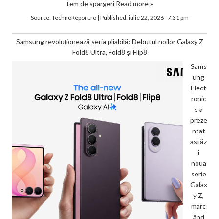
tem de spargeri
Read more »
Source:
TechnoReport.ro
|
Published:
iulie 22, 2026 - 7:31 pm
Samsung revoluționează seria pliabilă: Debutul noilor Galaxy Z
Fold8 Ultra, Fold8 și Flip8
Sams
ung
Elect
ronic
s a
preze
ntat
astăz
i
noua
serie
Galax
y Z,
marc
ând