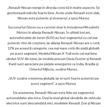
„Renault-Nissan merge în direcția corectă în multe aspecte. Își
gestionează mărcile foarte bine. Acolo unde Renault este slab,
Nissan este puternic și viceversa”, a spus Munoz.
Succesul lui Ghosn nu a constat doar în includerea Mitsubishi
Motors în alianța Renault-Nissan. În ultimii trei ani,
autovehiculele de teren (SUV) au fost segmentul cu cel mai
puternic ritm de creștere, iar alianța Renault-Nissan are o cotă
12% pe această categorie, cea mai mare cotă din piață globală
pe acest segment. Modelul Nissan X Trail este cel mai bine
vândut SUV din lume, iar modele precum Dacia Duster și Renault
Kwid sunt apreciate pe piețele emergente ca India, Brazilia și
Orientul Mijlociu, susține Munoz.
„SUV susține creșterea globală, iar ei sunt foarte puternici pe
acest segment”, a spus Munoz.
De asemenea, Renault-Nissan este lider pe segmentul
automobilelor electrice. Deși la nivel global vânzările de vehicule
electrice sunt deocamdată mici, modelele Renault Zoe și Nissan