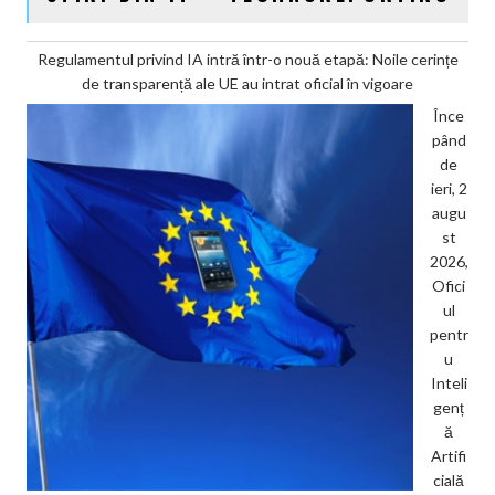
Regulamentul privind IA intră într-o nouă etapă: Noile cerințe
de transparență ale UE au intrat oficial în vigoare
Înce
pând
de
ieri, 2
augu
st
2026,
Ofici
ul
pentr
u
Inteli
genț
ă
Artifi
cială