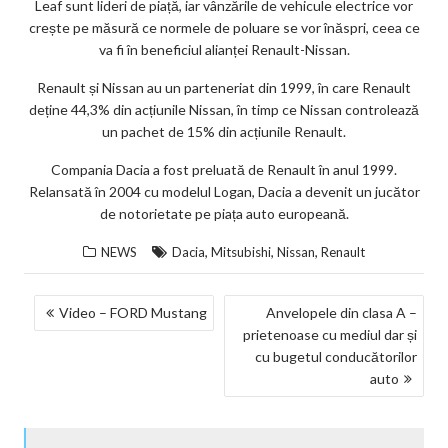
Leaf sunt lideri de piață, iar vânzările de vehicule electrice vor
crește pe măsură ce normele de poluare se vor înăspri, ceea ce
va fi în beneficiul alianței Renault-Nissan.
Renault și Nissan au un parteneriat din 1999, în care Renault
deține 44,3% din acțiunile Nissan, în timp ce Nissan controlează
un pachet de 15% din acțiunile Renault.
Compania Dacia a fost preluată de Renault în anul 1999.
Relansată în 2004 cu modelul Logan, Dacia a devenit un jucător
de notorietate pe piața auto europeană.
,
,
,
NEWS
Dacia
Mitsubishi
Nissan
Renault
NAVIGARE
Video – FORD Mustang
Anvelopele din clasa A –
prietenoase cu mediul dar și
ÎN
cu bugetul conducătorilor
ARTICOLE
auto