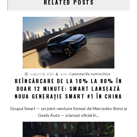
RELATED POSTS
pentru
august 06, 2026
auto
Comentariile sunt închise
REÎNCĂRCARE DE LA 10% LA 80% ÎN
Reîncărcare
DOAR 12 MINUTE: SMART LANSEAZĂ
de
la
NOUA GENERAȚIE SMART #1 ÎN CHINA
10%
la
Grupul Smart — un joint-venture format de Mercedes-Benz și
80%
Geely Auto — a lansat oficial în...
în
doar
12