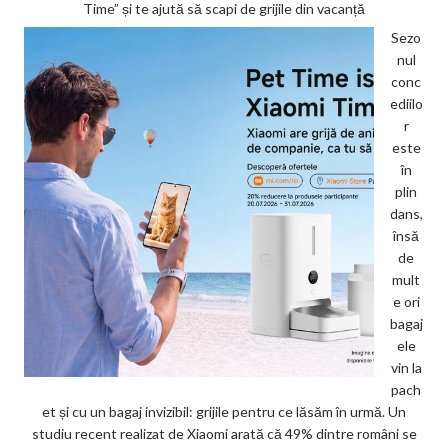
Time” și te ajută să scapi de grijile din vacanță
Sezo
nul
conc
ediilo
r
este
în
plin
dans,
însă
de
mult
e ori
bagaj
ele
vin la
pach
et și cu un bagaj invizibil: grijile pentru ce lăsăm în urmă. Un
studiu recent realizat de Xiaomi arată că 49% dintre români se