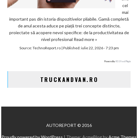
cel
mai
important pas din istoria dispozitivelor pliabile. Gamă completă
de anul acesta aduce pe piață trei concepte distincte,
proiectate să acopere nevoi specifice: de la productivitatea de
nivel profesional
Read more »
Source:
TechnoReport.ro
|
Published:
iulie 22, 2026 - 7:23 pm
Powered by
RSS Feed Plugin
TRUCKANDVAN.RO
AUTOREPORT © 2016
Proudly powered by WordPress
|
Theme: AcmeBlog by
Acme Themes