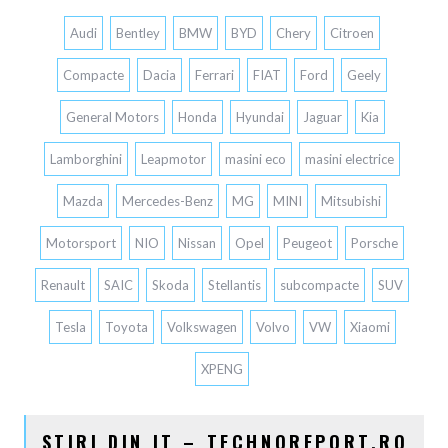
Audi
Bentley
BMW
BYD
Chery
Citroen
Compacte
Dacia
Ferrari
FIAT
Ford
Geely
General Motors
Honda
Hyundai
Jaguar
Kia
Lamborghini
Leapmotor
masini eco
masini electrice
Mazda
Mercedes-Benz
MG
MINI
Mitsubishi
Motorsport
NIO
Nissan
Opel
Peugeot
Porsche
Renault
SAIC
Skoda
Stellantis
subcompacte
SUV
Tesla
Toyota
Volkswagen
Volvo
VW
Xiaomi
XPENG
STIRI DIN IT – TECHNOREPORT.RO