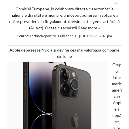
al
Comisiei Europene, în colaborare directă cu autoritățile
naționale din statele membre, a început punerea în aplicare a
noilor prevederi din Regulamentul privind inteligența artificială
(AI Act). Odată cu această
Read more »
Source:
TechnoReport.ro
|
Published:
august 3, 2026 - 2:43 pm
Apple depășește Nvidia și devine cea mai valoroasă companie
din lume
Grup
ul
infor
matic
ameri
can
Appl
e a
depă
șit,
luni,