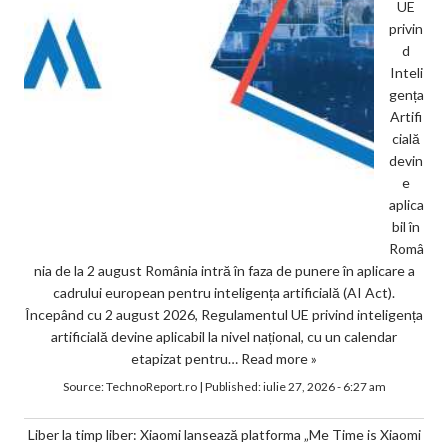
UE
privin
d
Inteli
gența
Artifi
cială
devin
e
aplica
bil în
Româ
nia de la 2 august România intră în faza de punere în aplicare a
cadrului european pentru inteligența artificială (AI Act).
Începând cu 2 august 2026, Regulamentul UE privind inteligența
artificială devine aplicabil la nivel național, cu un calendar
etapizat pentru…
Read more »
Source:
TechnoReport.ro
|
Published:
iulie 27, 2026 - 6:27 am
Liber la timp liber: Xiaomi lansează platforma „Me Time is Xiaomi