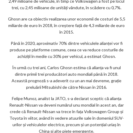
2,49 milioane de vehicule, în timp ce Volkswagen a fost pe locul
trei, cu 2,45 milioane de unități vândute, în scădere cu 0,7%.
Ghosn are ca obiectiv realizarea unor economii de costuri de 5,5
miliarde de euro în 2018, în creștere față de 4,3 miliarde de euro
în 2015.
Până în 2020, aproximativ 70% dintre vehiculele alianței vor fi
produse pe platforme comune, ceea ce va reduce costurile de
achiziții în medie cu 30% per vehicul, a estimat Ghosn.
În urmă cu trei ani, Carlos Ghosn estima că alianța va fi unul
dintre primii trei producători auto mondiali până în 2018.
Această prognoză s-a adeverit cu un an mai devreme, grație
preluării Mitsubishi de către Nissan în 2016.
Felipe Munoz, analist la JATO, s-a declarat sceptic că alianța
Renault-Nissan va deveni numărul unu mondial în acest an, dar
crede că Renault-Nissan va trece în fața Volkswagen Group și
Toyota în viitor, având în vedere atuurile sale în domeniul SUV-
urilor și vehiculelor electrice, precum și un potențial uriaș în
China și alte piețe emergente.