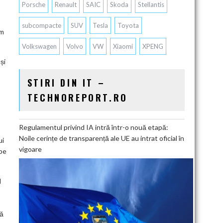
Porsche
Renault
SAIC
Skoda
Stellantis
subcompacte
SUV
Tesla
Toyota
em
Volkswagen
Volvo
VW
Xiaomi
XPENG
și
STIRI DIN IT –
TECHNOREPORT.RO
Regulamentul privind IA intră într-o nouă etapă:
Noile cerințe de transparență ale UE au intrat oficial în
ui
vigoare
 pe
d
nă