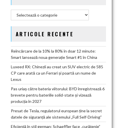
Categorii
ARTICOLE RECENTE
Reîncărcare de la 10% la 80% în doar 12 minute:
Smart lansează noua generație Smart #1 în China
Luxeed RX: Chinezii au creat un SUV electric de 585
CP care arată ca un Ferrari și poartă un nume de
Lexus
Pas uriaș către bateria viitorului: BYD înregistrează 6
brevete pentru bateriile solid-state și vizează
producția în 2027
Presat de Tesla, regulatorul european ține la secret
datele de siguranță ale sistemului „Full Self-Driving”
Eficiență în stil german: Schaeffler face „curățenie”