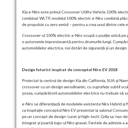
Kia e-Niro este primul Crossover Utility Vehicle 100% electr
combinat WLTP, modelul 100% electric e-Niro combină plăcere
de propulsie cu zero emisii – pentru a crea unul dintre cele 
Crossover-ul 100% electric e-Niro ocupă o poziție unică pe pi
o autonomie impresionantă pentru drumurile lungi. Cumpără
automobilelor electrice, noi dotări de siguranță și un design e
Design futurist inspirat de conceptul Niro EV 2018
Proiectat la centrul de design Kia din California, SUA și Nam
crossover cu un design aerodinamic, cu suprafețe subtil scu
șosea, cumpărătorii automobilelor electrice nu trebuie să sa
e-Niro se diferențiază de modelele existente Niro Hybrid și 
ca inspirație conceptul Niro EV prezentat la salonul Consum
pe un concept de design ‘curat și high-tech’. Grila sa ‘nas-d
integrat și poartă logo-ul Niro gravat. Fantele de admisie a 