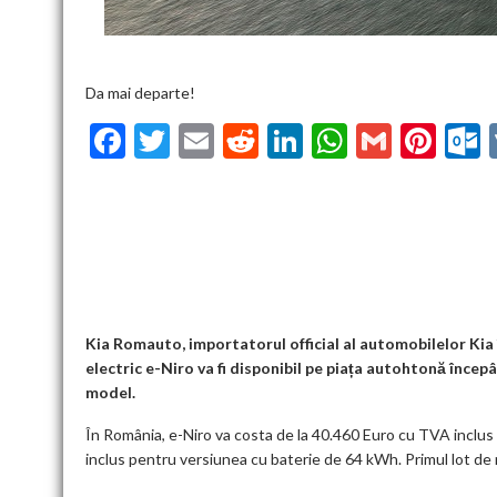
Da mai departe!
F
T
E
R
Li
W
G
Pi
ac
w
m
e
n
h
m
nt
u
e
itt
ai
d
ke
at
ai
er
l
b
er
l
di
dI
s
l
es
o
t
n
A
t
k
o
p
k
p
Kia Romauto, importatorul official al automobilelor Ki
electric e-Niro va fi disponibil pe piața autohtonă încep
model.
În România, e-Niro va costa de la 40.460 Euro cu TVA inclus
inclus pentru versiunea cu baterie de 64 kWh. Primul lot de maș