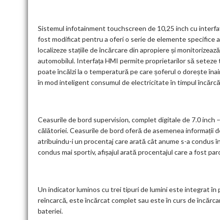
Sistemul infotainment touchscreen de 10,25 inch cu interfa
fost modificat pentru a oferi o serie de elemente specifice 
localizeze stațiile de încărcare din apropiere și monitorizeaz
automobilul. Interfața HMI permite proprietarilor să seteze
poate încălzi la o temperatură pe care șoferul o dorește îna
în mod inteligent consumul de electricitate în timpul încărcăr
Ceasurile de bord supervision, complet digitale de 7.0 inch – 
călătoriei. Ceasurile de bord oferă de asemenea informații de
atribuindu-i un procentaj care arată cât anume s-a condus în
condus mai sportiv, afișajul arată procentajul care a fost pa
Un indicator luminos cu trei tipuri de lumini este integrat î
reîncarcă, este încărcat complet sau este în curs de încărca
bateriei.