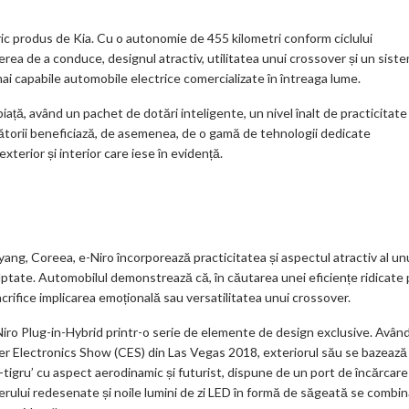
ks
ic produs de Kia. Cu o autonomie de 455 kilometri conform ciclului
a de a conduce, designul atractiv, utilitatea unui crossover și un sist
mai capabile automobile electrice comercializate în întreaga lume.
ață, având un pachet de dotări inteligente, un nivel înalt de practicitate 
torii beneficiază, de asemenea, de o gamă de tehnologii dedicate
xterior și interior care iese în evidență.
yang, Coreea, e-Niro încorporează practicitatea și aspectul atractiv al un
lptate. Automobilul demonstrează că, în căutarea unei eficiențe ridicate
crifice implicarea emoțională sau versatilitatea unui crossover.
Niro Plug-in-Hybrid printr-o serie de elemente de design exclusive. Avân
er Electronics Show (CES) din Las Vegas 2018, exteriorul său se bazează
e-tigru’ cu aspect aerodinamic și futurist, dispune de un port de încărcare
aerului redesenate și noile lumini de zi LED în formă de săgeată se combi