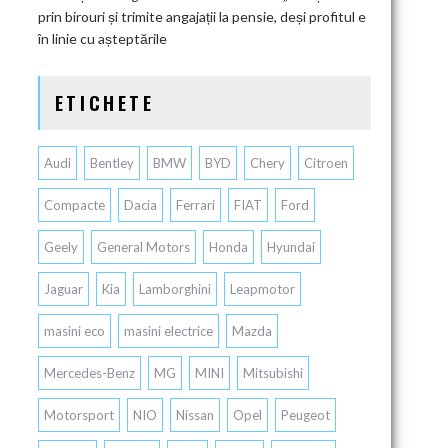
prin birouri și trimite angajații la pensie, deși profitul e
în linie cu așteptările
ETICHETE
Audi
Bentley
BMW
BYD
Chery
Citroen
Compacte
Dacia
Ferrari
FIAT
Ford
Geely
General Motors
Honda
Hyundai
Jaguar
Kia
Lamborghini
Leapmotor
masini eco
masini electrice
Mazda
Mercedes-Benz
MG
MINI
Mitsubishi
Motorsport
NIO
Nissan
Opel
Peugeot