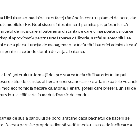
ța HMI (human-machine interface) rămâne în centrul planșei de bord, dar
automobilelor EV. Noul sistem infotainment permite proprietarilor să
ă nivelul de încărcare al bateriei și distanța pe care o mai poate parcurge
 timpul aproximativ pentru următoarea călătorie, astfel automobilul se
inte de a pleca. Funcția de management a încărcării bateriei administreaz
ii pentru a extinde durata de viață a bateriei.
oferă șoferului informații despre starea încărcării bateriei în timpul
spre stilul de condus al fiecărei persoane care se află în spatele volanulu
 mod economic la fiecare călătorie. Pentru șoferii care preferă un stil de
rcurs într-o călătorie în modul dinamic de condus.
n partea de sus a panoului de bord, arătând dacă pachetul de baterii se
re. Acesta permite proprietarilor să vadă imediat starea de încărcare a