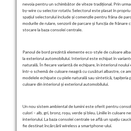
nevoia pentru un schimbător de viteze tradițional. Prin urmar
by-wire cu selector rotativ. Selectorul este plasat în propri
spațiul selectorului include și comenzile pentru frâna de parca
modurile de rulare, senzorii de parcare și funcția de frâna
stocare la baza consolei centrale.
Panoul de bord prezintă elemente eco-style de culoare albast
la exteriorul automobilului. Interiorul este echipat în variante
naturală. În fiecare variantă de echipare, în interiorul noului 
într-o schemă de culoare neagră cu cusături albastre, ce am
modelele echipate cu piele naturală sau sintetică, tapițeria
culoare din interiorul și exteriorul automobilului.
Un nou sistem ambiental de lumini este oferit pentru consola
culori – alb, gri, bronz, roșu, verde și bleu. Liniile în culoare
interiorului. La baza consolei centrale se află un spațiu ca
fie destinat încărcării wireless a smartphone-ului.