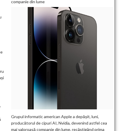
companie din lume
u
te
tru
ași
e
Grupul informatic american Apple a depășit, luni,
ă
producătorul de cipuri AI, Nvidia, devenind astfel cea
mai valoroasă companie din lume, recâștigând prima