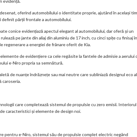
în evidență.
redesenat, oferind automobilului o identitate proprie, ajutând în același ti
definit părții frontale a automobilului.
n spate conice evidențiază apectul elegant al automobilului, dar oferă și un
rulează pe jante din aliaj din aluminiu de 17 inch, cu cinci spițe cu finisaj î
e regenerare a energiei de frânare oferit de Kia.
elemente de evidențiere ca cele regăsite la fantele de admisie a aerului 
noului e-Niro propria sa semnătură.
paletă de nuanțe îndrăznețe sau mai neutre care subliniază designul eco al
 caroseria.
nologii care completează sistemul de propulsie cu zero emisii. Interiorul
 de caracteristici și elemente de design noi.
re pentru e-Niro, sistemul său de propulsie complet electric negând