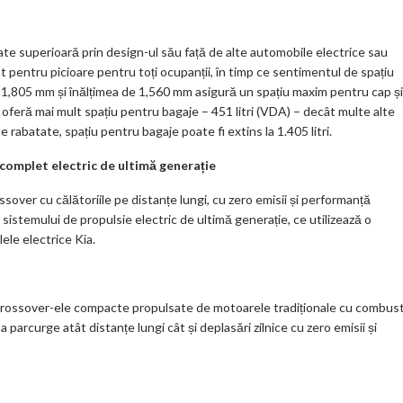
itate superioară prin design-ul său față de alte automobile electrice sau
pentru picioare pentru toți ocupanții, în timp ce sentimentul de spațiu
e 1,805 mm și înălțimea de 1,560 mm asigură un spațiu maxim pentru cap și
 oferă mai mult spațiu pentru bagaje – 451 litri (VDA) – decât multe alte
 rabatate, spațiu pentru bagaje poate fi extins la 1.405 litri.
complet electric de ultimă generație
sover cu călătoriile pe distanțe lungi, cu zero emisii și performanță
sistemului de propulsie electric de ultimă generație, ce utilizează o
le electrice Kia.
 crossover-ele compacte propulsate de motoarele tradiționale cu combus
 parcurge atât distanțe lungi cât și deplasări zilnice cu zero emisii și