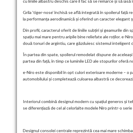
cu liniile albastru deschis care îl fac să se remarce și să iasă 
Grila ‘tiger-nose’ închisă se află integrată în spoilerul față 
la performanța aerodinamică și oferind un caracter elegant și 
Din profil, caracterul oferit de liniile subțiri și geamurile di
spațiu mai mare pentru aripile bine reliefate ale roților. e-Niro 
două tonuri de argintiu, care găzduiesc sistemul inteligent d
În partea din spate, spoilerul remodelat dispune de aceleași 
partea din față, în timp ce luminile LED ale stopurilor oferă 
e-Niro este disponibil în opt culori exterioare moderne – o 
automobilului și completează culoarea albastră ce decorează
Interiorul combină designul modern cu spațiul generos și teh
se diferențiază de cel al celorlalte modele Niro printr-o serie
Designul consolei centrale reprezintă cea mai mare schimba