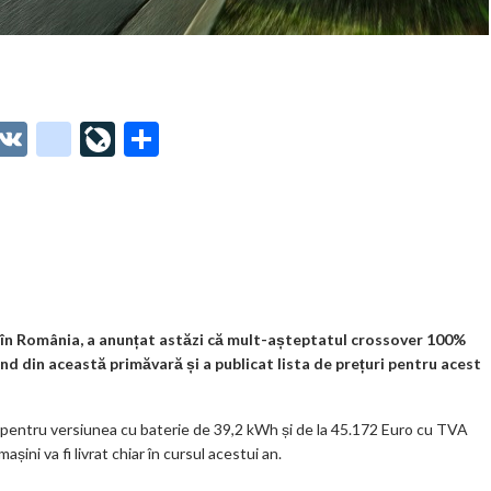
O
V
g
Li
P
t
K
o
ve
ar
o
o
Jo
ta
o
gl
ur
je
.
e_
n
az
co
b
al
ă
m
o
a în România, a anunțat astăzi că mult-așteptatul crossover 100%
ând din această primăvară și a publicat lista de prețuri pentru acest
o
k
 pentru versiunea cu baterie de 39,2 kWh și de la 45.172 Euro cu TVA
m
ini va fi livrat chiar în cursul acestui an.
ar