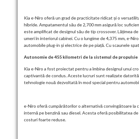
Kia e-Niro oferă un grad de practicitate ridicat și o versatil
hibride. Ampatamentul său de 2,700 mm asigură loc suficient 
este amplificat de designul său de tip crossover. Lățimea d
umeri în interiorul cabinei. Cu o lungime de 4,375 mm, e-Niro
automobile plug-in și electrice de pe piață. Cu scaunele spate
Autonomie de 455 kilometri de la sistemul de propulsie 
Kia e-Niro a fost proiectat pentru a îmbina designul unui cros
captivantă de condus. Aceste lucruri sunt realizate datorită 
tehnologie nouă dezvoltată în mod special pentru automobile
e-Niro oferă cumpărătorilor o alternativă convingătoare la
internă pe benzină sau diesel. Acesta oferă posibilitatea de a
costuri foarte reduse.