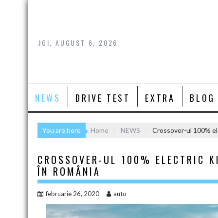
Skip
to
content
JOI, AUGUST 6, 2026
NEWS
DRIVE TEST
EXTRA
BLOG
You are here
Home
NEWS
Crossover-ul 100% ele
CROSSOVER-UL 100% ELECTRIC KI
ÎN ROMÂNIA
februarie 26, 2020
auto