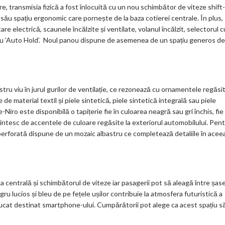
e, transmisia fizică a fost înlocuită cu un nou schimbător de viteze shift-
u său spațiu ergonomic care pornește de la baza cotierei centrale. În plus,
re electrică, scaunele încălzite și ventilate, volanul încălzit, selectorul c
re cu ‘Auto Hold’. Noul panou dispune de asemenea de un spațiu generos de
ru viu în jurul gurilor de ventilație, ce rezonează cu ornamentele regăsi
 de material textil și piele sintetică, piele sintetică integrală sau piele
e-Niro este disponibilă o tapițerie fie în culoarea neagră sau gri închis, fie
intesc de accentele de culoare regăsite la exteriorul automobilului. Pen
 perforată dispune de un mozaic albastru ce completează detaliile în acee
 centrală și schimbătorul de viteze iar pasagerii pot să aleagă între șas
 negru lucios și bleu de pe fețele ușilor contribuie la atmosfera futuristică a
uciucat destinat smartphone-ului. Cumpărătorii pot alege ca acest spațiu s