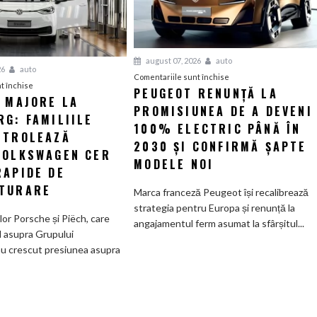
august 07, 2026
auto
26
auto
pentru
Comentariile sunt închise
pentru
t închise
PEUGEOT RENUNȚĂ LA
Peugeot
I MAJORE LA
Tensiuni
PROMISIUNEA DE A DEVENI
renunță
G: FAMILIILE
majore
la
100% ELECTRIC PÂNĂ ÎN
la
NTROLEAZĂ
promisiunea
2030 ȘI CONFIRMĂ ȘAPTE
Wolfsburg:
VOLKSWAGEN CER
de
MODELE NOI
Familiile
RAPIDE DE
a
care
deveni
TURARE
Marca franceză Peugeot își recalibrează
controlează
100%
strategia pentru Europa și renunță la
Grupul
electric
ilor Porsche și Piëch, care
angajamentul ferm asumat la sfârșitul...
Volkswagen
până
l asupra Grupului
cer
în
u crescut presiunea asupra
măsuri
2030
rapide
și
de
confirmă
restructurare
șapte