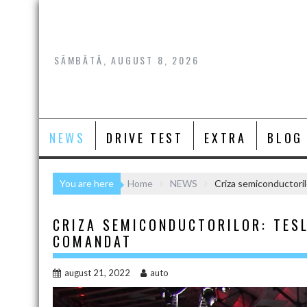
Skip
to
content
SÂMBĂTĂ, AUGUST 8, 2026
NEWS
DRIVE TEST
EXTRA
BLOG
You are here
Home
NEWS
Criza semiconductori
CRIZA SEMICONDUCTORILOR: TESL
COMANDAT
august 21, 2022
auto