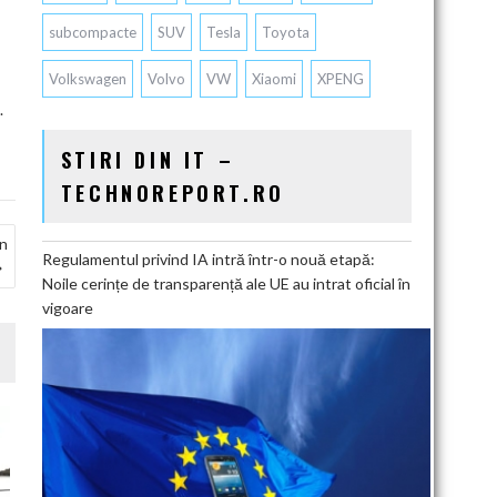
subcompacte
SUV
Tesla
Toyota
Volkswagen
Volvo
VW
Xiaomi
XPENG
.
STIRI DIN IT –
TECHNOREPORT.RO
în
Regulamentul privind IA intră într-o nouă etapă:
Noile cerințe de transparență ale UE au intrat oficial în
vigoare