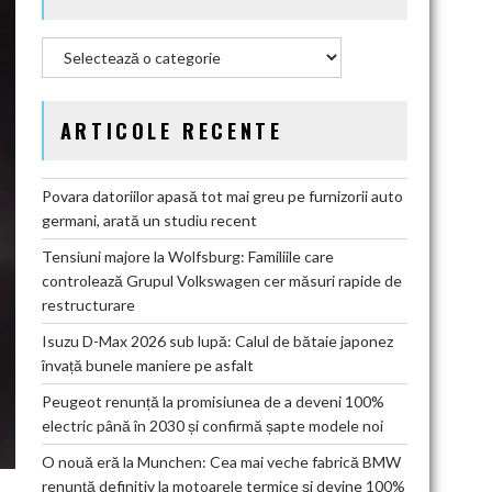
Categorii
ARTICOLE RECENTE
Povara datoriilor apasă tot mai greu pe furnizorii auto
germani, arată un studiu recent
Tensiuni majore la Wolfsburg: Familiile care
controlează Grupul Volkswagen cer măsuri rapide de
restructurare
Isuzu D-Max 2026 sub lupă: Calul de bătaie japonez
învață bunele maniere pe asfalt
Peugeot renunță la promisiunea de a deveni 100%
electric până în 2030 și confirmă șapte modele noi
O nouă eră la Munchen: Cea mai veche fabrică BMW
renunță definitiv la motoarele termice și devine 100%