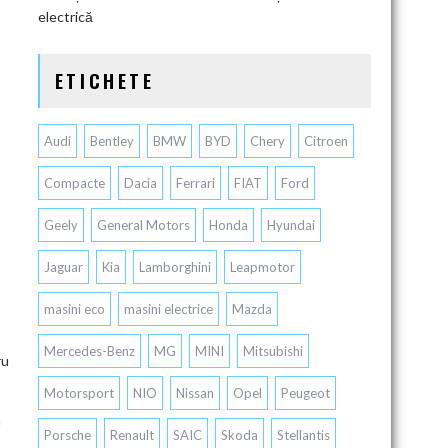
electrică
ETICHETE
Audi
Bentley
BMW
BYD
Chery
Citroen
Compacte
Dacia
Ferrari
FIAT
Ford
Geely
General Motors
Honda
Hyundai
Jaguar
Kia
Lamborghini
Leapmotor
masini eco
masini electrice
Mazda
Mercedes-Benz
MG
MINI
Mitsubishi
ru
Motorsport
NIO
Nissan
Opel
Peugeot
a
Porsche
Renault
SAIC
Skoda
Stellantis