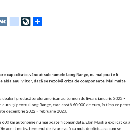
O
V
g
Li
P
t
K
o
ve
ar
o
o
Jo
ta
o
gl
ur
je
.
e_
n
az
co
b
al
ă
m
o
are capacitate, vândut sub numele Long Range, nu mai poate fi
 abia anul viitor, dacă se rezolvă criza de componente. Mai multe
o
k
dealerii producătorului american au termen de livrare ianuarie 2023 –
m
 euro, și pentru Long Range, care costă 60.000 de euro, în timp ce pent
este decembrie 2022 – februarie 2023.
ar
ks
e 600 km autonomie nu mai poate fi comandată. Elon Musk a explicat că 
in acest motiv, termenul de livrare va fi cu mult depășit, așa cum se