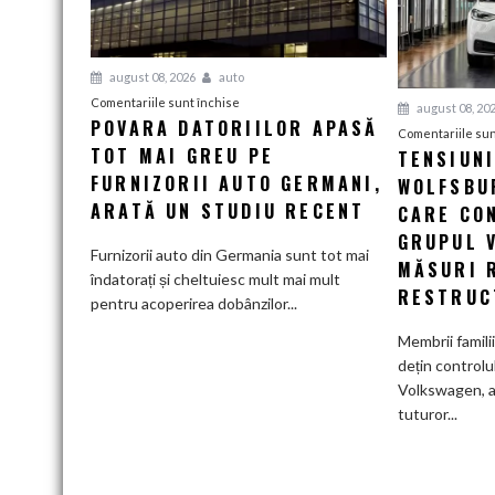
august 08, 2026
auto
pentru
Comentariile sunt închise
august 08, 20
POVARA DATORIILOR APASĂ
Povara
Comentariile sun
TOT MAI GREU PE
datoriilor
TENSIUN
apasă
FURNIZORII AUTO GERMANI,
WOLFSBUR
tot
ARATĂ UN STUDIU RECENT
CARE CO
mai
GRUPUL 
greu
Furnizorii auto din Germania sunt tot mai
MĂSURI 
pe
îndatorați și cheltuiesc mult mai mult
RESTRUC
furnizorii
pentru acoperirea dobânzilor...
auto
Membrii famili
germani,
dețin controlu
arată
Volkswagen, a
un
tuturor...
studiu
recent