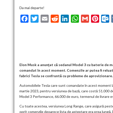
Da mai departe!
F
T
E
R
Li
W
G
Pi
ac
w
m
e
n
h
m
nt
u
e
itt
ai
d
ke
at
ai
er
l
b
er
l
di
dI
s
l
es
o
t
n
A
t
k
o
p
k
p
Elon Musk a anunțat că sedanul Model 3 cu baterie de m
comandat în acest moment. Comenzile ar putea fi reluate
fabrici Tesla se confruntă cu probleme de aprovizionare.
Automobilele Tesla care sunt comandate în acest moment la 
martie 2023, pentru versiunea de bază, care costă 51.000 de
Model 3 Performance, 66.000 de euro, termenul de livrare 
Cu toate acestea, versiunea Long Range, care asigură pest
oprit comenzile deoarece lista de așteptare era prea lungă. D