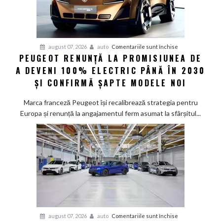
pentru
august 07, 2026
auto
Comentariile sunt închise
PEUGEOT RENUNȚĂ LA PROMISIUNEA DE
Peugeot
A DEVENI 100% ELECTRIC PÂNĂ ÎN 2030
renunță
la
ȘI CONFIRMĂ ȘAPTE MODELE NOI
promisiunea
de
Marca franceză Peugeot își recalibrează strategia pentru
a
Europa și renunță la angajamentul ferm asumat la sfârșitul...
deveni
100%
electric
până
în
2030
și
confirmă
șapte
pentru
august 07, 2026
auto
Comentariile sunt închise
modele