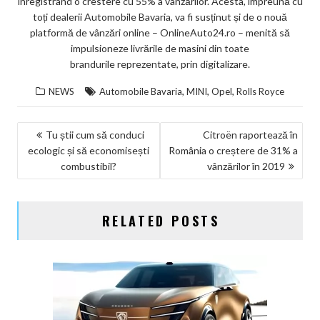
înregistrând o crestere cu 55% a vânzărilor. Acesta, împreună cu
toți dealerii Automobile Bavaria, va fi susținut și de o nouă
platformă de vânzări online – OnlineAuto24.ro – menită să
impulsioneze livrările de masini din toate
brandurile reprezentate, prin digitalizare.
,
,
,
NEWS
Automobile Bavaria
MINI
Opel
Rolls Royce
NAVIGARE
Tu știi cum să conduci
Citroën raportează în
ecologic și să economisești
România o creștere de 31% a
ÎN
combustibil?
vânzărilor în 2019
ARTICOLE
RELATED POSTS