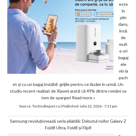
este
în
plin
dans,
însă
de
mult
e ori
bagaj
ele
vin la
pach
et și cu un bagaj invizibil: grijile pentru ce lăsăm în urmă. Un
studiu recent realizat de Xiaomi arată că 49% dintre români se
tem de spargeri
Read more »
Source:
TechnoReport.ro
|
Published:
iulie 22, 2026 - 7:31 pm
Samsung revoluționează seria pliabilă: Debutul noilor Galaxy Z
Fold8 Ultra, Fold8 și Flip8