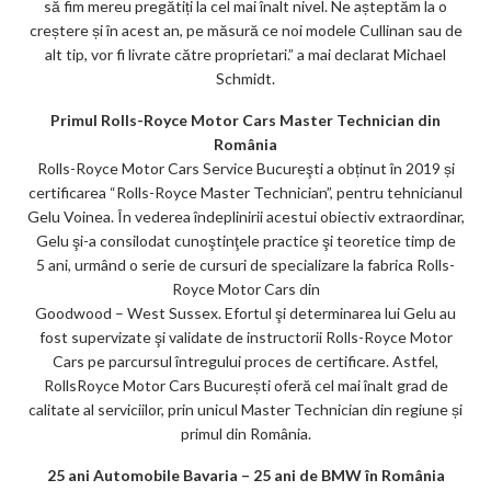
să fim mereu pregătiți la cel mai înalt nivel. Ne așteptăm la o
creștere și în acest an, pe măsură ce noi modele Cullinan sau de
alt tip, vor fi livrate către proprietari.” a mai declarat Michael
Schmidt.
Primul Rolls-Royce Motor Cars Master Technician din
România
Rolls-Royce Motor Cars Service Bucureşti a obținut în 2019 și
certificarea “Rolls-Royce Master Technician”, pentru tehnicianul
Gelu Voinea. În vederea îndeplinirii acestui obiectiv extraordinar,
Gelu şi-a consilodat cunoştinţele practice şi teoretice timp de
5 ani, urmând o serie de cursuri de specializare la fabrica Rolls-
Royce Motor Cars din
Goodwood – West Sussex. Efortul şi determinarea lui Gelu au
fost supervizate şi validate de instructorii Rolls-Royce Motor
Cars pe parcursul întregului proces de certificare. Astfel,
RollsRoyce Motor Cars București oferă cel mai înalt grad de
calitate al serviciilor, prin unicul Master Technician din regiune și
primul din România.
25 ani Automobile Bavaria – 25 ani de BMW în România