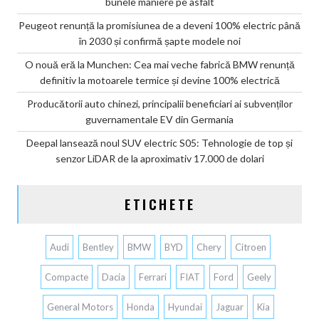
bunele maniere pe asfalt
Peugeot renunță la promisiunea de a deveni 100% electric până
în 2030 și confirmă șapte modele noi
O nouă eră la Munchen: Cea mai veche fabrică BMW renunță
definitiv la motoarele termice și devine 100% electrică
Producătorii auto chinezi, principalii beneficiari ai subvenților
guvernamentale EV din Germania
Deepal lansează noul SUV electric S05: Tehnologie de top și
senzor LiDAR de la aproximativ 17.000 de dolari
ETICHETE
Audi
Bentley
BMW
BYD
Chery
Citroen
Compacte
Dacia
Ferrari
FIAT
Ford
Geely
General Motors
Honda
Hyundai
Jaguar
Kia