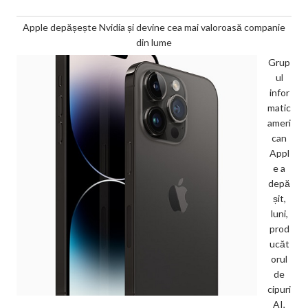
Apple depășește Nvidia și devine cea mai valoroasă companie
din lume
Grup
ul
infor
matic
ameri
can
Appl
e a
depă
șit,
luni,
prod
ucăt
orul
de
cipuri
AI,