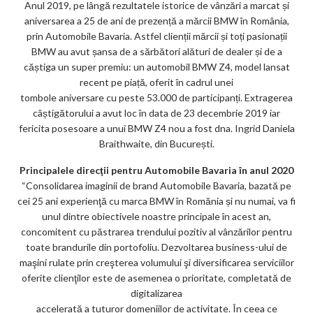
Anul 2019, pe lângă rezultatele istorice de vânzări a marcat și
aniversarea a 25 de ani de prezență a mărcii BMW în România,
prin Automobile Bavaria. Astfel clienții mărcii și toți pasionații
BMW au avut șansa de a sărbători alături de dealer și de a
căștiga un super premiu: un automobil BMW Z4, model lansat
recent pe piață, oferit în cadrul unei
tombole aniversare cu peste 53.000 de participanți. Extragerea
câștigătorului a avut loc în data de 23 decembrie 2019 iar
fericita posesoare a unui BMW Z4 nou a fost dna. Ingrid Daniela
Braithwaite, din București.
Principalele direcţii pentru Automobile Bavaria în anul 2020
“Consolidarea imaginii de brand Automobile Bavaria, bazată pe
cei 25 ani experienţă cu marca BMW în Romănia și nu numai, va fi
unul dintre obiectivele noastre principale în acest an,
concomitent cu păstrarea trendului pozitiv al vânzărilor pentru
toate brandurile din portofoliu. Dezvoltarea business-ului de
maşini rulate prin creşterea volumului şi diversificarea serviciilor
oferite clienţilor este de asemenea o prioritate, completată de
digitalizarea
accelerată a tuturor domeniilor de activitate. În ceea ce