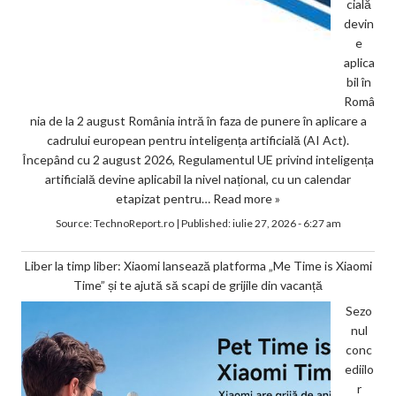
cială
devin
e
aplica
bil în
Româ
nia de la 2 august România intră în faza de punere în aplicare a
cadrului european pentru inteligența artificială (AI Act).
Începând cu 2 august 2026, Regulamentul UE privind inteligența
artificială devine aplicabil la nivel național, cu un calendar
etapizat pentru…
Read more »
Source:
TechnoReport.ro
|
Published:
iulie 27, 2026 - 6:27 am
Liber la timp liber: Xiaomi lansează platforma „Me Time is Xiaomi
Time” și te ajută să scapi de grijile din vacanță
Sezo
nul
conc
ediilo
r