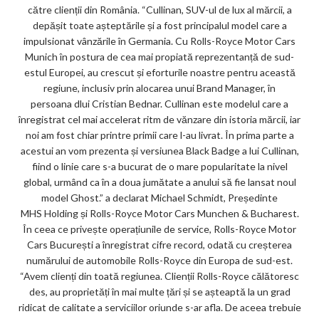
către clienții din România. “Cullinan, SUV-ul de lux al mărcii, a
depășit toate așteptările și a fost principalul model care a
impulsionat vânzările în Germania. Cu Rolls-Royce Motor Cars
Munich în postura de cea mai propiată reprezentanță de sud-
estul Europei, au crescut și eforturile noastre pentru această
regiune, inclusiv prin alocarea unui Brand Manager, în
persoana dlui Cristian Bednar. Cullinan este modelul care a
înregistrat cel mai accelerat ritm de vănzare din istoria mărcii, iar
noi am fost chiar printre primii care l-au livrat. În prima parte a
acestui an vom prezenta și versiunea Black Badge a lui Cullinan,
fiind o linie care s-a bucurat de o mare popularitate la nivel
global, urmând ca în a doua jumătate a anului să fie lansat noul
model Ghost.” a declarat Michael Schmidt, Președinte
MHS Holding și Rolls-Royce Motor Cars Munchen & Bucharest.
În ceea ce privește operațiunile de service, Rolls-Royce Motor
Cars București a înregistrat cifre record, odată cu creșterea
numărului de automobile Rolls-Royce din Europa de sud-est.
“Avem clienți din toată regiunea. Clienții Rolls-Royce călătoresc
des, au proprietăți în mai multe țări și se așteaptă la un grad
ridicat de calitate a serviciilor oriunde s-ar afla. De aceea trebuie