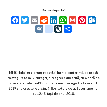
Da mai departe!
F
T
E
R
Li
W
G
Pi
O
ac
w
m
e
n
h
m
nt
ut
V
g
Li
P
e
itt
ai
d
ke
at
ai
er
lo
K
o
ve
ar
b
er
l
di
dI
s
l
es
o
o
Jo
ta
o
t
n
A
t
k.
gl
ur
je
o
p
co
e_
n
az
k
p
m
b
al
ă
o
MHS Holding a anunțat astăzi într-o conferință de presă
desfășurată la București, o creștere durabilă, cu o cifră de
o
afaceri totală de 415 milioane euro, înregistrată în anul
k
2019 şi o creştere a vânzărilor totale de autoturisme noi
cu
12.4% faţă de anul 2018.
m
ar