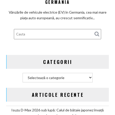
GERMANIA
beneficiari
ai
Vânzările de vehicule electrice (EV) în Germania, cea mai mare
subvenților
piața auto europeană, au crescut semnificativ...
guvernamentale
EV
din
Germania
CATEGORII
Categorii
ARTICOLE RECENTE
Isuzu D-Max 2026 sub lupă: Calul de bătaie japonez învață