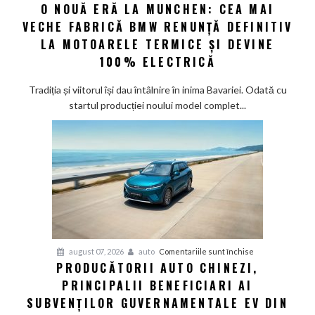
O NOUĂ ERĂ LA MUNCHEN: CEA MAI
O
noi
VECHE FABRICĂ BMW RENUNȚĂ DEFINITIV
nouă
eră
LA MOTOARELE TERMICE ȘI DEVINE
la
100% ELECTRICĂ
Munchen:
Cea
Tradiția și viitorul își dau întâlnire în inima Bavariei. Odată cu
mai
startul producției noului model complet...
veche
fabrică
BMW
renunță
definitiv
la
motoarele
termice
și
pentru
august 07, 2026
auto
Comentariile sunt închise
devine
PRODUCĂTORII AUTO CHINEZI,
Producătorii
100%
PRINCIPALII BENEFICIARI AI
auto
electrică
chinezi,
SUBVENȚILOR GUVERNAMENTALE EV DIN
principalii