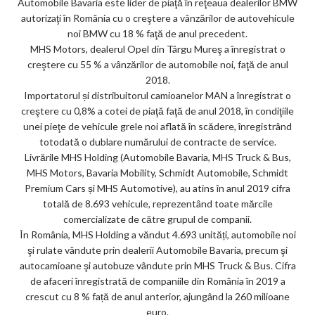
Automobile Bavaria este lider de piaţă în reţeaua dealerilor BMW
ks
autorizaţi în România cu o creştere a vânzărilor de autovehicule
noi BMW cu 18 % faţă de anul precedent.
MHS Motors, dealerul Opel din Târgu Mureş a înregistrat o
creştere cu 55 % a vânzărilor de automobile noi, faţă de anul
2018.
Importatorul și distribuitorul camioanelor MAN a înregistrat o
creştere cu 0,8% a cotei de piaţă faţă de anul 2018, în condiţiile
unei pieţe de vehicule grele noi aflată în scădere, înregistrând
totodată o dublare numărului de contracte de service.
Livrările MHS Holding (Automobile Bavaria, MHS Truck & Bus,
MHS Motors, Bavaria Mobility, Schmidt Automobile, Schmidt
Premium Cars și MHS Automotive), au atins în anul 2019 cifra
totală de 8.693 vehicule, reprezentând toate mărcile
comercializate de către grupul de companii.
În România, MHS Holding a văndut 4.693 unități, automobile noi
şi rulate vândute prin dealerii Automobile Bavaria, precum şi
autocamioane şi autobuze vândute prin MHS Truck & Bus. Cifra
de afaceri înregistrată de companiile din România în 2019 a
crescut cu 8 % față de anul anterior, ajungând la 260 milioane
euro.