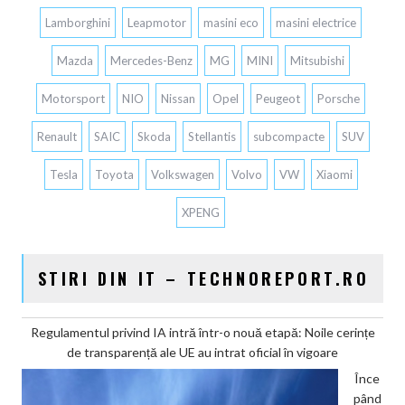
Lamborghini
Leapmotor
masini eco
masini electrice
Mazda
Mercedes-Benz
MG
MINI
Mitsubishi
Motorsport
NIO
Nissan
Opel
Peugeot
Porsche
Renault
SAIC
Skoda
Stellantis
subcompacte
SUV
Tesla
Toyota
Volkswagen
Volvo
VW
Xiaomi
XPENG
STIRI DIN IT – TECHNOREPORT.RO
Regulamentul privind IA intră într-o nouă etapă: Noile cerințe
de transparență ale UE au intrat oficial în vigoare
Înce
pând