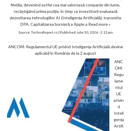
Nvidia, devenind astfel cea mai valoroasă companie din lume,
recâștigând prima poziție, în timp ce investitorii evaluează
dezvoltarea tehnologiilor AI (Inteligența Artificială), transmite
DPA. Capitalizarea bursieră a Apple a
Read more »
Source:
TechnoReport.ro
|
Published:
iulie 30, 2026 - 2:13 pm
ANCOM: Regulamentul UE privind Inteligența Artificială devine
aplicabil în România de la 2 august
ANC
OM:
Regu
lame
ntul
UE
privin
d
Inteli
gența
Artifi