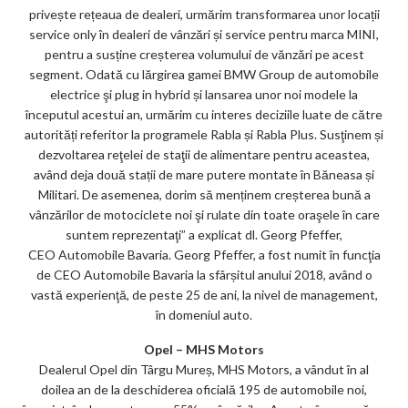
privește rețeaua de dealeri, urmărim transformarea unor locații
service only în dealeri de vânzări și service pentru marca MINI,
pentru a susține creșterea volumului de vănzări pe acest
segment. Odată cu lărgirea gamei BMW Group de automobile
electrice şi plug in hybrid și lansarea unor noi modele la
începutul acestui an, urmărim cu interes deciziile luate de către
autorități referitor la programele Rabla și Rabla Plus. Susţinem și
dezvoltarea reţelei de staţii de alimentare pentru aceastea,
având deja două stații de mare putere montate în Băneasa și
Militari. De asemenea, dorim să menținem creșterea bună a
vânzărilor de motociclete noi şi rulate din toate oraşele în care
suntem reprezentaţi” a explicat dl. Georg Pfeffer,
CEO Automobile Bavaria. Georg Pfeffer, a fost numit în funcţia
de CEO Automobile Bavaria la sfârșitul anului 2018, având o
vastă experienţă, de peste 25 de ani, la nivel de management,
în domeniul auto.
Opel – MHS Motors
Dealerul Opel din Târgu Mureș, MHS Motors, a vândut în al
doilea an de la deschiderea oficială 195 de automobile noi,