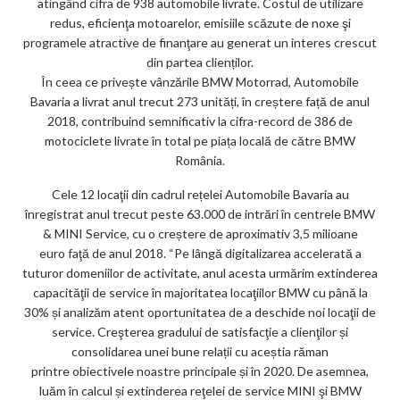
atingând cifra de 938 automobile livrate. Costul de utilizare
redus, eficienţa motoarelor, emisiile scăzute de noxe şi
programele atractive de finanţare au generat un interes crescut
din partea clienților.
În ceea ce privește vânzările BMW Motorrad, Automobile
Bavaria a livrat anul trecut 273 unități, în creștere față de anul
2018, contribuind semnificativ la cifra-record de 386 de
motociclete livrate în total pe piața locală de către BMW
România.
Cele 12 locaţii din cadrul rețelei Automobile Bavaria au
înregistrat anul trecut peste 63.000 de intrări în centrele BMW
& MINI Service, cu o creștere de aproximativ 3,5 milioane
euro faţă de anul 2018. “Pe lângă digitalizarea accelerată a
tuturor domeniilor de activitate, anul acesta urmărim extinderea
capacităţii de service în majoritatea locaţiilor BMW cu până la
30% și analizăm atent oportunitatea de a deschide noi locaţii de
service. Creşterea gradului de satisfacţie a clienţilor și
consolidarea unei bune relații cu aceștia răman
printre obiectivele noastre principale și în 2020. De asemnea,
luăm în calcul și extinderea reţelei de service MINI şi BMW