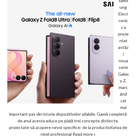
Sams
ung
Elect
ronic
s a
preze
ntat
astăz
i
noua
serie
Galax
y Z,
marc
ând
cel
mai
important pas din istoria dispozitivelor pliabile. Gamă completă
de anul acesta aduce pe piață trei concepte distincte,
proiectate să acopere nevoi specifice: de la productivitatea de
nivel profesional
Read more »