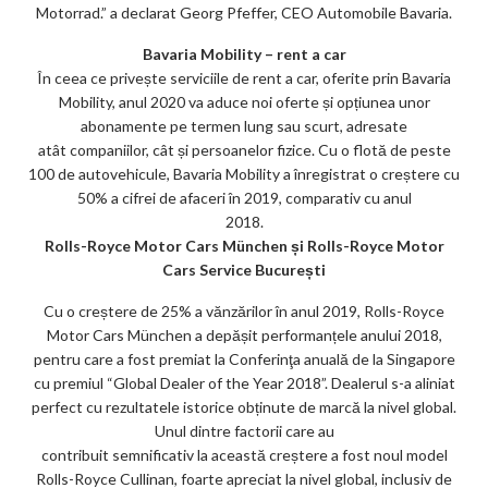
Motorrad.” a declarat Georg Pfeffer, CEO Automobile Bavaria.
Bavaria Mobility – rent a car
În ceea ce privește serviciile de rent a car, oferite prin Bavaria
Mobility, anul 2020 va aduce noi oferte și opțiunea unor
abonamente pe termen lung sau scurt, adresate
atât companiilor, cât și persoanelor fizice. Cu o flotă de peste
100 de autovehicule, Bavaria Mobility a înregistrat o creștere cu
50% a cifrei de afaceri în 2019, comparativ cu anul
2018.
Rolls-Royce Motor Cars München și Rolls-Royce Motor
Cars Service București
Cu o creștere de 25% a vănzărilor în anul 2019, Rolls-Royce
Motor Cars München a depășit performanțele anului 2018,
pentru care a fost premiat la Conferinţa anuală de la Singapore
cu premiul “Global Dealer of the Year 2018”. Dealerul s-a aliniat
perfect cu rezultatele istorice obținute de marcă la nivel global.
Unul dintre factorii care au
contribuit semnificativ la această creștere a fost noul model
Rolls-Royce Cullinan, foarte apreciat la nivel global, inclusiv de