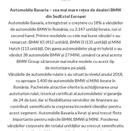
Automobile Bavaria – cea mai mare rețea de dealeri BMW
din SudEstul Europei
Automobile Bavaria, a înregistrat o creștere cu 18% a vânzărilor
de automobile BMW în România, cu 3.147 unități livrate, noi si
second hand. Printre modelele cu cele mai bune vănzări s-au
remarcat: BMW X5 (412 unităti), BMW i3 (135 unități) și MINI
Hatch (113 unități). Din gama automobilelor plug-in hybrid s-au
văndut 38 automobile BMW și 27 MINI, urmând ca anul acesta
BMW Group să lanseze mai multe modele cu acest tip
de motorizare pe piață.
Vânzările de automobile rulate s-au situat la nivelul anului 2018,
cu aproape 1.400 de automobile BMW si MINI livrate în
România. Pachetele atractive oferite la achiziţionarea unui
autoturism rulat, istoricul certificat al automobilelor si garanţia
de 24 de luni, dar si flexibilitatea serviciilor de finantare au
contribuit semnificativ la creşterea încrederii clienților pentru
acest segment. Automobile Bavaria a livrat și anul trecut flote
importante pentru mărcile BMW, BMWi și MINI. Ponderea
vânzărilor corporate din totalul unităților au crescut semnificativ,