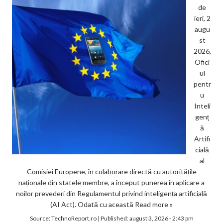
de
ieri, 2
augu
st
2026,
Ofici
ul
pentr
u
Inteli
genț
ă
Artifi
cială
al
Comisiei Europene, în colaborare directă cu autoritățile
naționale din statele membre, a început punerea în aplicare a
noilor prevederi din Regulamentul privind inteligența artificială
(AI Act). Odată cu această
Read more »
Source:
TechnoReport.ro
|
Published:
august 3, 2026 - 2:43 pm