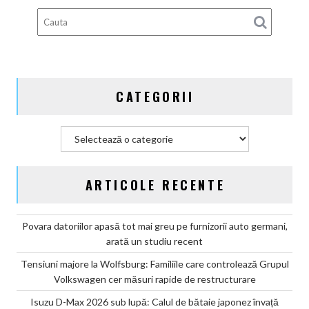
100%
electric
până
în
2030
și
CATEGORII
confirmă
șapte
modele
Categorii
noi
ARTICOLE RECENTE
Povara datoriilor apasă tot mai greu pe furnizorii auto germani,
arată un studiu recent
Tensiuni majore la Wolfsburg: Familiile care controlează Grupul
Volkswagen cer măsuri rapide de restructurare
Isuzu D-Max 2026 sub lupă: Calul de bătaie japonez învață