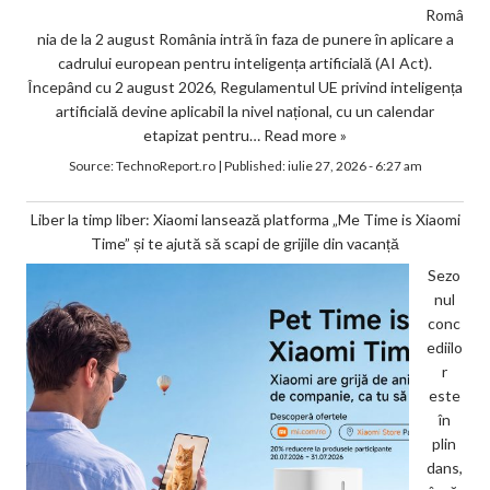
Româ
nia de la 2 august România intră în faza de punere în aplicare a
cadrului european pentru inteligența artificială (AI Act).
Începând cu 2 august 2026, Regulamentul UE privind inteligența
artificială devine aplicabil la nivel național, cu un calendar
etapizat pentru…
Read more »
Source:
TechnoReport.ro
|
Published:
iulie 27, 2026 - 6:27 am
Liber la timp liber: Xiaomi lansează platforma „Me Time is Xiaomi
Time” și te ajută să scapi de grijile din vacanță
Sezo
nul
conc
ediilo
r
este
în
plin
dans,