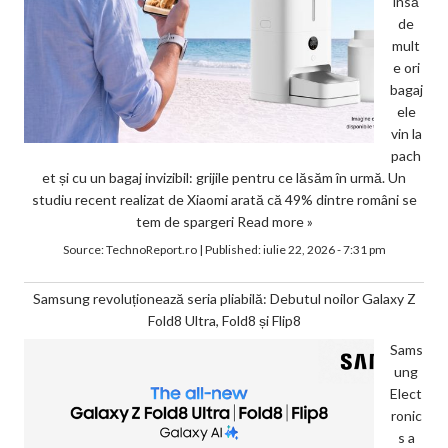
însă
de
mult
e ori
bagaj
ele
vin la
pach
et și cu un bagaj invizibil: grijile pentru ce lăsăm în urmă. Un
studiu recent realizat de Xiaomi arată că 49% dintre români se
tem de spargeri
Read more »
Source:
TechnoReport.ro
|
Published:
iulie 22, 2026 - 7:31 pm
Samsung revoluționează seria pliabilă: Debutul noilor Galaxy Z
Fold8 Ultra, Fold8 și Flip8
Sams
ung
Elect
ronic
s a