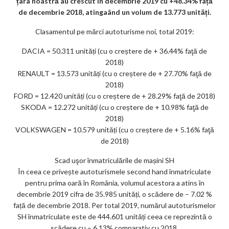
k
țara noastră au crescut în decembrie 2019 cu +48.34% față
de decembrie 2018, atingaând un volum de 13.773 unități.
m
Clasamentul pe mărci autoturisme noi, total 2019:
ar
ks
DACIA = 50.311 unități (cu o creștere de + 36.44% faţă de
2018)
RENAULT = 13.573 unități (cu o creștere de + 27.70% faţă de
2018)
FORD = 12.420 unități (cu o creștere de + 28.29% faţă de 2018)
SKODA = 12.272 unități (cu o creștere de + 10.98% faţă de
2018)
VOLKSWAGEN = 10.579 unități (cu o creștere de + 5.16% faţă
de 2018)
Scad uşor înmatriculările de mașini SH
În ceea ce privește autoturismele second hand înmatriculate
pentru prima oară în România, volumul acestora a atins în
decembrie 2019 cifra de 35.985 unități, o scădere de – 7.02 %
față de decembrie 2018. Per total 2019, numărul autoturismelor
SH înmatriculate este de 444.601 unități ceea ce reprezintă o
scădere cu – 6.13% comparativ cu 2018.