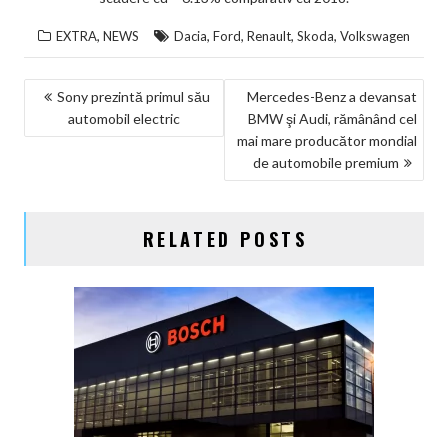
,
,
,
,
,
EXTRA
NEWS
Dacia
Ford
Renault
Skoda
Volkswagen
NAVIGARE
Sony prezintă primul său
Mercedes-Benz a devansat
automobil electric
BMW şi Audi, rămânând cel
ÎN
mai mare producător mondial
ARTICOLE
de automobile premium
RELATED POSTS