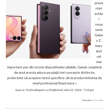
preze
ntat
astăz
i
noua
serie
Galax
y Z,
marc
ând
cel
mai
important pas din istoria dispozitivelor pliabile. Gamă completă
de anul acesta aduce pe piață trei concepte distincte,
proiectate să acopere nevoi specifice: de la productivitatea de
nivel profesional
Read more »
Source:
TechnoReport.ro
|
Published:
iulie 22, 2026 - 7:23 pm
Powered by
RSS Feed Plugin