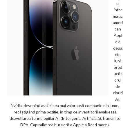
ul
infor
matic
ameri
can
Appl
e a
depă
șit,
luni,
prod
ucăt
orul
de
cipuri
AI,
Nvidia, devenind astfel cea mai valoroasă companie din lume,
recâștigând prima poziție, în timp ce investitorii evaluează
dezvoltarea tehnologiilor AI (Inteligența Artificială), transmite
DPA. Capitalizarea bursieră a Apple a
Read more »