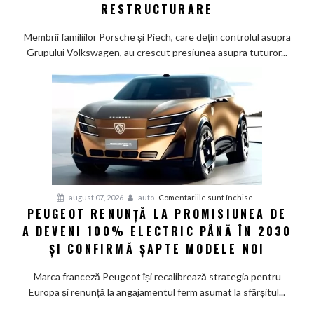
Wolfsburg:
RESTRUCTURARE
Familiile
care
Membrii familiilor Porsche și Piëch, care dețin controlul asupra
controlează
Grupului Volkswagen, au crescut presiunea asupra tuturor...
Grupul
Volkswagen
cer
măsuri
rapide
de
restructurare
pentru
august 07, 2026
auto
Comentariile sunt închise
PEUGEOT RENUNȚĂ LA PROMISIUNEA DE
Peugeot
A DEVENI 100% ELECTRIC PÂNĂ ÎN 2030
renunță
la
ȘI CONFIRMĂ ȘAPTE MODELE NOI
promisiunea
de
Marca franceză Peugeot își recalibrează strategia pentru
a
Europa și renunță la angajamentul ferm asumat la sfârșitul...
deveni