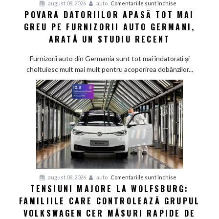
pentru
august 08, 2026
auto
Comentariile sunt închise
POVARA DATORIILOR APASĂ TOT MAI
Povara
GREU PE FURNIZORII AUTO GERMANI,
datoriilor
apasă
ARATĂ UN STUDIU RECENT
tot
mai
Furnizorii auto din Germania sunt tot mai îndatorați și
greu
cheltuiesc mult mai mult pentru acoperirea dobânzilor...
pe
furnizorii
auto
germani,
arată
un
studiu
recent
pentru
august 08, 2026
auto
Comentariile sunt închise
TENSIUNI MAJORE LA WOLFSBURG:
Tensiuni
FAMILIILE CARE CONTROLEAZĂ GRUPUL
majore
la
VOLKSWAGEN CER MĂSURI RAPIDE DE