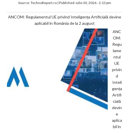
Source:
TechnoReport.ro
|
Published:
iulie 30, 2026 - 2:13 pm
ANCOM: Regulamentul UE privind Inteligența Artificială devine
aplicabil în România de la 2 august
ANC
OM:
Regu
lame
ntul
UE
privin
d
Inteli
gența
Artifi
cială
devin
e
aplica
bil în