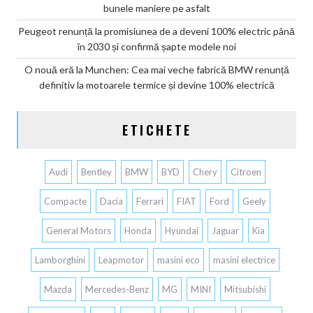
bunele maniere pe asfalt
Peugeot renunță la promisiunea de a deveni 100% electric până
în 2030 și confirmă șapte modele noi
O nouă eră la Munchen: Cea mai veche fabrică BMW renunță
definitiv la motoarele termice și devine 100% electrică
ETICHETE
Audi
Bentley
BMW
BYD
Chery
Citroen
Compacte
Dacia
Ferrari
FIAT
Ford
Geely
General Motors
Honda
Hyundai
Jaguar
Kia
Lamborghini
Leapmotor
masini eco
masini electrice
Mazda
Mercedes-Benz
MG
MINI
Mitsubishi