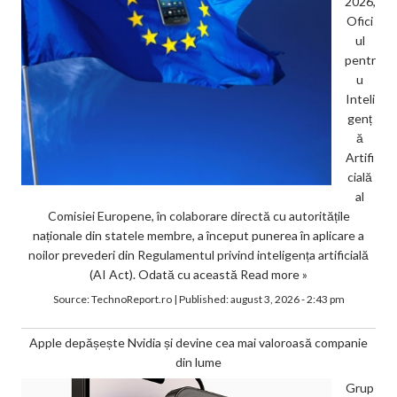
2026,
Ofici
ul
pentr
u
Inteli
genț
ă
Artifi
cială
al
Comisiei Europene, în colaborare directă cu autoritățile
naționale din statele membre, a început punerea în aplicare a
noilor prevederi din Regulamentul privind inteligența artificială
(AI Act). Odată cu această
Read more »
Source:
TechnoReport.ro
|
Published:
august 3, 2026 - 2:43 pm
Apple depășește Nvidia și devine cea mai valoroasă companie
din lume
Grup