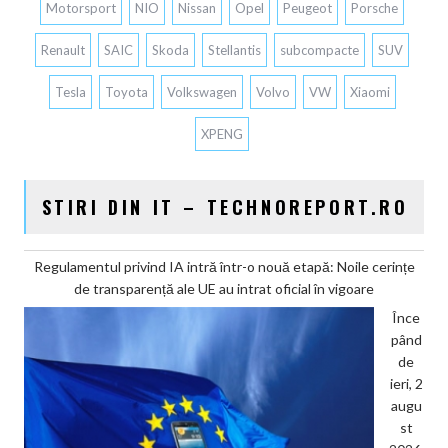
Motorsport
NIO
Nissan
Opel
Peugeot
Porsche
Renault
SAIC
Skoda
Stellantis
subcompacte
SUV
Tesla
Toyota
Volkswagen
Volvo
VW
Xiaomi
XPENG
STIRI DIN IT – TECHNOREPORT.RO
Regulamentul privind IA intră într-o nouă etapă: Noile cerințe
de transparență ale UE au intrat oficial în vigoare
Înce
pând
de
ieri, 2
augu
st