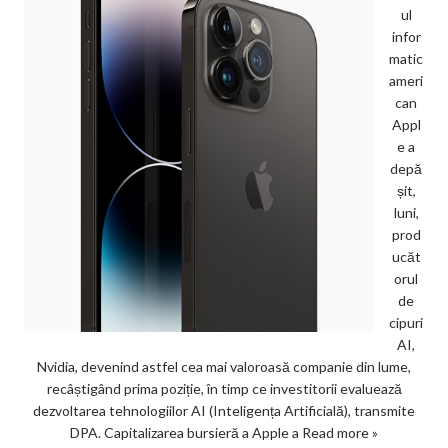
ul
infor
matic
ameri
can
Appl
e a
depă
șit,
luni,
prod
ucăt
orul
de
cipuri
AI,
Nvidia, devenind astfel cea mai valoroasă companie din lume,
recâștigând prima poziție, în timp ce investitorii evaluează
dezvoltarea tehnologiilor AI (Inteligența Artificială), transmite
DPA. Capitalizarea bursieră a Apple a
Read more »