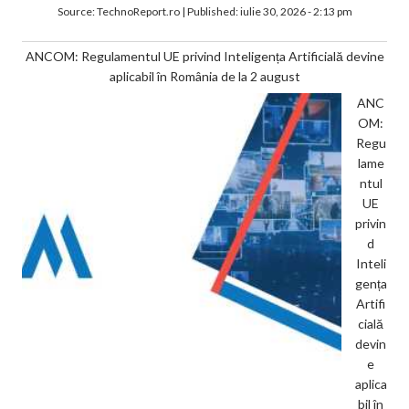
Source:
TechnoReport.ro
|
Published:
iulie 30, 2026 - 2:13 pm
ANCOM: Regulamentul UE privind Inteligența Artificială devine
aplicabil în România de la 2 august
ANC
OM:
Regu
lame
ntul
UE
privin
d
Inteli
gența
Artifi
cială
devin
e
aplica
bil în