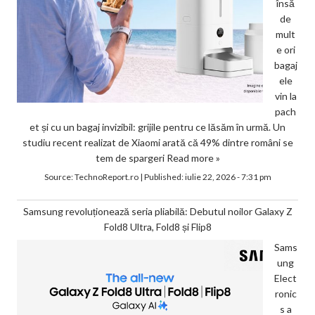
însă
de
mult
e ori
bagaj
ele
vin la
pach
et și cu un bagaj invizibil: grijile pentru ce lăsăm în urmă. Un
studiu recent realizat de Xiaomi arată că 49% dintre români se
tem de spargeri
Read more »
Source:
TechnoReport.ro
|
Published:
iulie 22, 2026 - 7:31 pm
Samsung revoluționează seria pliabilă: Debutul noilor Galaxy Z
Fold8 Ultra, Fold8 și Flip8
Sams
ung
Elect
ronic
s a