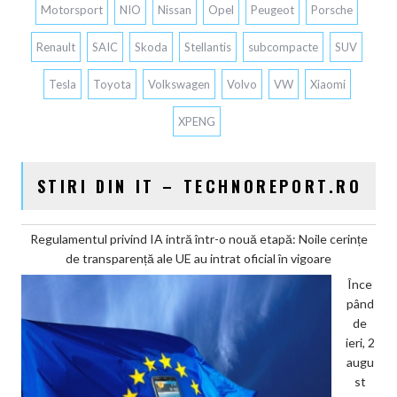
Motorsport
NIO
Nissan
Opel
Peugeot
Porsche
Renault
SAIC
Skoda
Stellantis
subcompacte
SUV
Tesla
Toyota
Volkswagen
Volvo
VW
Xiaomi
XPENG
STIRI DIN IT – TECHNOREPORT.RO
Regulamentul privind IA intră într-o nouă etapă: Noile cerințe
de transparență ale UE au intrat oficial în vigoare
Înce
pând
de
ieri, 2
augu
st