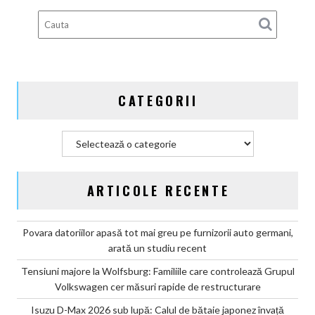
100%
electric
până
în
2030
și
CATEGORII
confirmă
șapte
modele
Categorii
noi
ARTICOLE RECENTE
Povara datoriilor apasă tot mai greu pe furnizorii auto germani,
arată un studiu recent
Tensiuni majore la Wolfsburg: Familiile care controlează Grupul
Volkswagen cer măsuri rapide de restructurare
Isuzu D-Max 2026 sub lupă: Calul de bătaie japonez învață