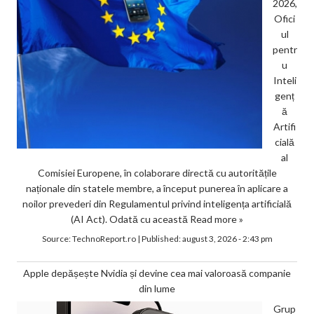
2026,
Ofici
ul
pentr
u
Inteli
genț
ă
Artifi
cială
al
Comisiei Europene, în colaborare directă cu autoritățile
naționale din statele membre, a început punerea în aplicare a
noilor prevederi din Regulamentul privind inteligența artificială
(AI Act). Odată cu această
Read more »
Source:
TechnoReport.ro
|
Published:
august 3, 2026 - 2:43 pm
Apple depășește Nvidia și devine cea mai valoroasă companie
din lume
Grup