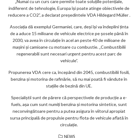
„Numai cu un curs care permite toate soluțiile potențiale,
indiferent de tehnologie, Europa își poate atinge obiectivele de
reducere a CO2”, a declarat președintele VDA Hildegard Müller .
Asociația dă exemplul Germaniei, care, deși își va îndeplini ținta
de a aduce 15 milioane de vehicule electrice pe șosele până în
2030, va avea în circulație în acel an peste 40 de milioane de
mașini și camioane cu motoare cu combustie. „Combustibilii
regenerabili sunt necesari urgent pentru acest parc de
vehicule”.
Propunerea VDA cere ca, începând din 2045, combustibilii fosili,
benzina și motorina de rafinărie, să nu mai poată fi vândute în
stațiile de bezină din UE.
Specialiștii sunt de părere că perspectivele de producție a e-
fuels, așa cum sunt numiți benzina și motorina sintetice, sunt
neconvingătoare pentru a putea asigura în viitorul apropiat
sursa principală de propulsie pentru flota de vehicule aflată în
circulație.
NEWS