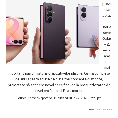
preze
ntat
astăz
i
noua
serie
Galax
y Z,
marc
ând
cel
mai
important pas din istoria dispozitivelor pliabile. Gamă completă
de anul acesta aduce pe piață trei concepte distincte,
proiectate să acopere nevoi specifice: de la productivitatea de
nivel profesional
Read more »
Source:
TechnoReport.ro
|
Published:
iulie 22, 2026 - 7:23 pm
Powered by
RSS Feed Plugin