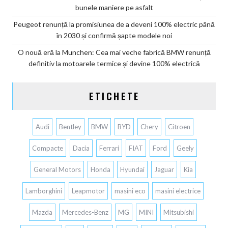
bunele maniere pe asfalt
Peugeot renunță la promisiunea de a deveni 100% electric până
în 2030 și confirmă șapte modele noi
O nouă eră la Munchen: Cea mai veche fabrică BMW renunță
definitiv la motoarele termice și devine 100% electrică
ETICHETE
Audi
Bentley
BMW
BYD
Chery
Citroen
Compacte
Dacia
Ferrari
FIAT
Ford
Geely
General Motors
Honda
Hyundai
Jaguar
Kia
Lamborghini
Leapmotor
masini eco
masini electrice
Mazda
Mercedes-Benz
MG
MINI
Mitsubishi