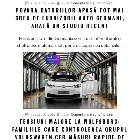
pentru
august 08, 2026
auto
Comentariile sunt închise
POVARA DATORIILOR APASĂ TOT MAI
Povara
GREU PE FURNIZORII AUTO GERMANI,
datoriilor
apasă
ARATĂ UN STUDIU RECENT
tot
mai
Furnizorii auto din Germania sunt tot mai îndatorați și
greu
cheltuiesc mult mai mult pentru acoperirea dobânzilor...
pe
furnizorii
auto
germani,
arată
un
studiu
recent
pentru
august 08, 2026
auto
Comentariile sunt închise
TENSIUNI MAJORE LA WOLFSBURG:
Tensiuni
FAMILIILE CARE CONTROLEAZĂ GRUPUL
majore
la
VOLKSWAGEN CER MĂSURI RAPIDE DE