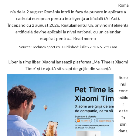
Româ
nia de la 2 august România intră în faza de punere în aplicare a
cadrului european pentru inteligența artificială (AI Act).
Începând cu 2 august 2026, Regulamentul UE privind inteligența
artificială devine aplicabil la nivel național, cu un calendar
etapizat pentru…
Read more »
Source:
TechnoReport.ro
|
Published:
iulie 27, 2026 - 6:27 am
Liber la timp liber: Xiaomi lansează platforma „Me Time is Xiaomi
Time” și te ajută să scapi de grijile din vacanță
Sezo
nul
conc
ediilo
r
este
în
plin
dans,