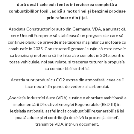
dură decât cele existente: interzicerea completă a
m
combustibililor fosili, adică a motorinei și benzinei produse
ar
prin rafinare din țiței.
ks
Asociația Constructorilor auto din Germania, VDA, a anunțat că
cere Uniunii Europene să stabilească un program clar care să
continue planul ce prevede interzicerea mașinilor cu motoare cu
combustie în 2035. Constructorii germani susțin că este nevoie
ca benzina și motorina să fie interzise complet în 2045, pentru
toate vehiculele, noi sau rulate, și trecerea tuturor la propulsia
cu combustibili sintetici.
Aceștia sunt produși cu CO2 extras din atmosferă, ceea ce îi
face neutri din punct de vedere al carbonului.
„Asociația Industriei Auto (VDA) susține o abordare ambițioasă a
implementării Directivei Energiei Regenerabile (RED III) în
legislația națională, astfel încât combustibilii regenerabili să își
poată aduce și ei contribuția decisivă la protecția climei”,
transmite VDA, într-un document.