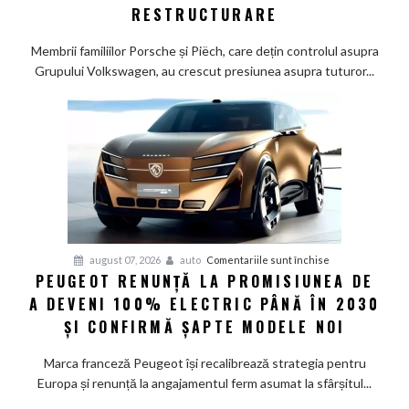
Wolfsburg:
RESTRUCTURARE
Familiile
care
Membrii familiilor Porsche și Piëch, care dețin controlul asupra
controlează
Grupului Volkswagen, au crescut presiunea asupra tuturor...
Grupul
Volkswagen
cer
măsuri
rapide
de
restructurare
pentru
august 07, 2026
auto
Comentariile sunt închise
PEUGEOT RENUNȚĂ LA PROMISIUNEA DE
Peugeot
A DEVENI 100% ELECTRIC PÂNĂ ÎN 2030
renunță
la
ȘI CONFIRMĂ ȘAPTE MODELE NOI
promisiunea
de
Marca franceză Peugeot își recalibrează strategia pentru
a
Europa și renunță la angajamentul ferm asumat la sfârșitul...
deveni