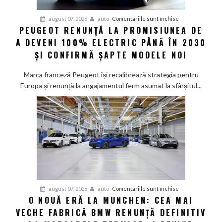
pentru
august 07, 2026
auto
Comentariile sunt închise
PEUGEOT RENUNȚĂ LA PROMISIUNEA DE
Peugeot
A DEVENI 100% ELECTRIC PÂNĂ ÎN 2030
renunță
la
ȘI CONFIRMĂ ȘAPTE MODELE NOI
promisiunea
de
Marca franceză Peugeot își recalibrează strategia pentru
a
Europa și renunță la angajamentul ferm asumat la sfârșitul...
deveni
100%
electric
până
în
2030
și
confirmă
șapte
pentru
august 07, 2026
auto
Comentariile sunt închise
modele
O NOUĂ ERĂ LA MUNCHEN: CEA MAI
O
noi
VECHE FABRICĂ BMW RENUNȚĂ DEFINITIV
nouă
eră