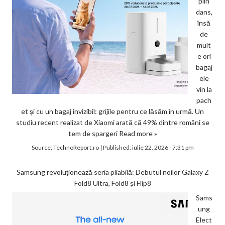
plin
dans,
însă
de
mult
e ori
bagaj
ele
vin la
pach
et și cu un bagaj invizibil: grijile pentru ce lăsăm în urmă. Un
studiu recent realizat de Xiaomi arată că 49% dintre români se
tem de spargeri
Read more »
Source:
TechnoReport.ro
|
Published:
iulie 22, 2026 - 7:31 pm
Samsung revoluționează seria pliabilă: Debutul noilor Galaxy Z
Fold8 Ultra, Fold8 și Flip8
Sams
ung
Elect