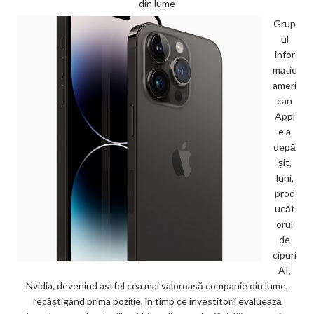
din lume
Grup
ul
infor
matic
ameri
can
Appl
e a
depă
șit,
luni,
prod
ucăt
orul
de
cipuri
AI,
Nvidia, devenind astfel cea mai valoroasă companie din lume,
recâștigând prima poziție, în timp ce investitorii evaluează