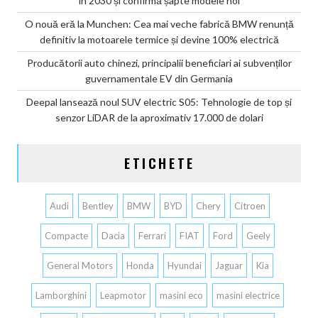
în 2030 și confirmă șapte modele noi
O nouă eră la Munchen: Cea mai veche fabrică BMW renunță
definitiv la motoarele termice și devine 100% electrică
Producătorii auto chinezi, principalii beneficiari ai subvenților
guvernamentale EV din Germania
Deepal lansează noul SUV electric S05: Tehnologie de top și
senzor LiDAR de la aproximativ 17.000 de dolari
ETICHETE
Audi
Bentley
BMW
BYD
Chery
Citroen
Compacte
Dacia
Ferrari
FIAT
Ford
Geely
General Motors
Honda
Hyundai
Jaguar
Kia
Lamborghini
Leapmotor
masini eco
masini electrice