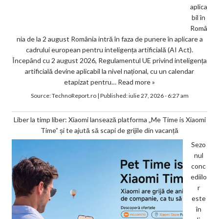
aplica
bil în
Româ
nia de la 2 august România intră în faza de punere în aplicare a
cadrului european pentru inteligența artificială (AI Act).
Începând cu 2 august 2026, Regulamentul UE privind inteligența
artificială devine aplicabil la nivel național, cu un calendar
etapizat pentru…
Read more »
Source:
TechnoReport.ro
|
Published:
iulie 27, 2026 - 6:27 am
Liber la timp liber: Xiaomi lansează platforma „Me Time is Xiaomi
Time” și te ajută să scapi de grijile din vacanță
Sezo
nul
conc
ediilo
r
este
în