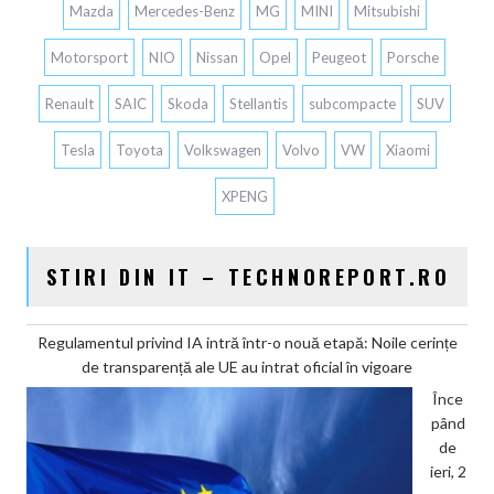
Mazda
Mercedes-Benz
MG
MINI
Mitsubishi
Motorsport
NIO
Nissan
Opel
Peugeot
Porsche
Renault
SAIC
Skoda
Stellantis
subcompacte
SUV
Tesla
Toyota
Volkswagen
Volvo
VW
Xiaomi
XPENG
STIRI DIN IT – TECHNOREPORT.RO
Regulamentul privind IA intră într-o nouă etapă: Noile cerințe
de transparență ale UE au intrat oficial în vigoare
Înce
pând
de
ieri, 2