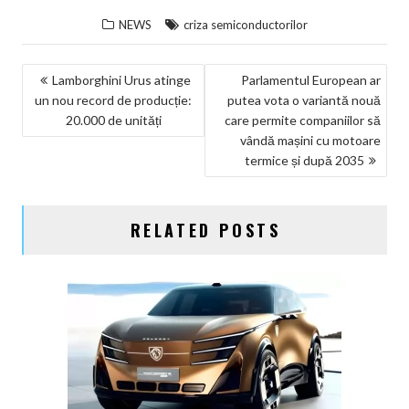
NEWS
criza semiconductorilor
NAVIGARE
Lamborghini Urus atinge
Parlamentul European ar
un nou record de producție:
putea vota o variantă nouă
ÎN
20.000 de unități
care permite companiilor să
ARTICOLE
vândă mașini cu motoare
termice și după 2035
RELATED POSTS