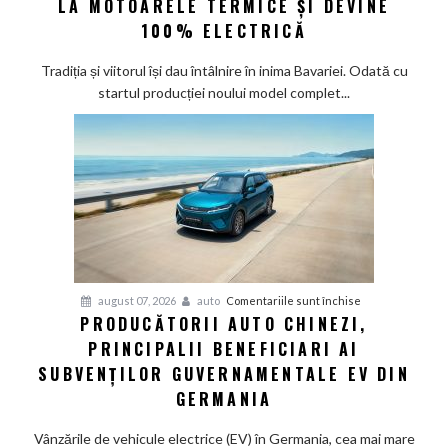
LA MOTOARELE TERMICE ȘI DEVINE
la
100% ELECTRICĂ
Munchen:
Cea
Tradiția și viitorul își dau întâlnire în inima Bavariei. Odată cu
mai
startul producției noului model complet...
veche
fabrică
BMW
renunță
definitiv
la
motoarele
termice
și
pentru
august 07, 2026
auto
Comentariile sunt închise
devine
PRODUCĂTORII AUTO CHINEZI,
Producătorii
100%
PRINCIPALII BENEFICIARI AI
auto
electrică
chinezi,
SUBVENȚILOR GUVERNAMENTALE EV DIN
principalii
GERMANIA
beneficiari
ai
Vânzările de vehicule electrice (EV) în Germania, cea mai mare