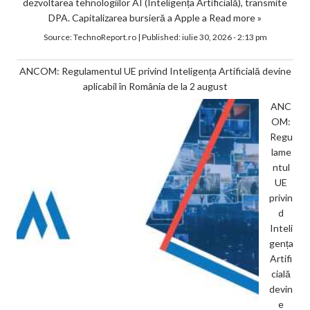
dezvoltarea tehnologiilor AI (Inteligența Artificială), transmite
DPA. Capitalizarea bursieră a Apple a
Read more »
Source:
TechnoReport.ro
|
Published:
iulie 30, 2026 - 2:13 pm
ANCOM: Regulamentul UE privind Inteligența Artificială devine
aplicabil în România de la 2 august
ANC
OM:
Regu
lame
ntul
UE
privin
d
Inteli
gența
Artifi
cială
devin
e