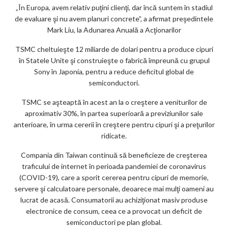
„În Europa, avem relativ puţini clienţi, dar încă suntem în stadiul
de evaluare şi nu avem planuri concrete”, a afirmat preşedintele
Mark Liu, la Adunarea Anuală a Acţionarilor
TSMC cheltuieşte 12 miliarde de dolari pentru a produce cipuri
în Statele Unite şi construieşte o fabrică împreună cu grupul
Sony în Japonia, pentru a reduce deficitul global de
semiconductori.
TSMC se aşteaptă în acest an la o creştere a veniturilor de
aproximativ 30%, în partea superioară a previziunilor sale
anterioare, în urma cererii în creştere pentru cipuri şi a preţurilor
ridicate.
Compania din Taiwan continuă să beneficieze de creşterea
traficului de internet în perioada pandemiei de coronavirus
(COVID-19), care a sporit cererea pentru cipuri de memorie,
servere şi calculatoare personale, deoarece mai mulţi oameni au
lucrat de acasă. Consumatorii au achiziţionat masiv produse
electronice de consum, ceea ce a provocat un deficit de
semiconductori pe plan global.