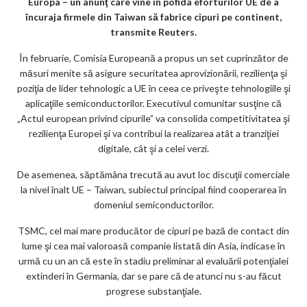
Europa – un anunţ care vine în pofida eforturilor UE de a
k
încuraja firmele din Taiwan să fabrice cipuri pe continent,
transmite Reuters.
m
În februarie, Comisia Europeană a propus un set cuprinzător de
ar
măsuri menite să asigure securitatea aprovizionării, rezilienţa şi
ks
poziţia de lider tehnologic a UE în ceea ce priveşte tehnologiile şi
aplicaţiile semiconductorilor. Executivul comunitar susţine că
„Actul european privind cipurile” va consolida competitivitatea şi
rezilienţa Europei şi va contribui la realizarea atât a tranziţiei
digitale, cât şi a celei verzi.
De asemenea, săptămâna trecută au avut loc discuţii comerciale
la nivel înalt UE – Taiwan, subiectul principal fiind cooperarea în
domeniul semiconductorilor.
TSMC, cel mai mare producător de cipuri pe bază de contact din
lume şi cea mai valoroasă companie listată din Asia, indicase în
urmă cu un an că este în stadiu preliminar al evaluării potenţialei
extinderi în Germania, dar se pare că de atunci nu s-au făcut
progrese substanţiale.