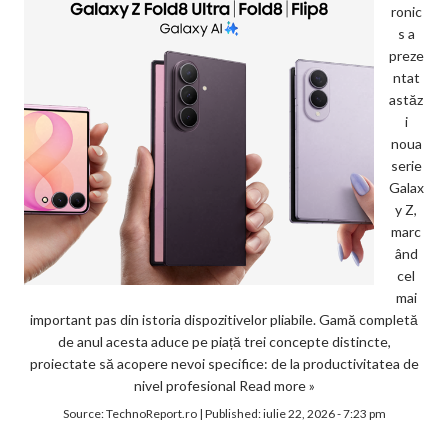
ronic
s a
preze
ntat
astăz
i
noua
serie
Galax
y Z,
marc
ând
cel
mai
important pas din istoria dispozitivelor pliabile. Gamă completă
de anul acesta aduce pe piață trei concepte distincte,
proiectate să acopere nevoi specifice: de la productivitatea de
nivel profesional
Read more »
Source:
TechnoReport.ro
|
Published:
iulie 22, 2026 - 7:23 pm