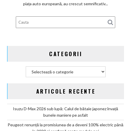
subvenților
piața auto europeană, au crescut semnificativ...
guvernamentale
EV
din
Germania
CATEGORII
Categorii
ARTICOLE RECENTE
Isuzu D-Max 2026 sub lupă: Calul de bătaie japonez învață
bunele maniere pe asfalt
Peugeot renunță la promisiunea de a deveni 100% electric până