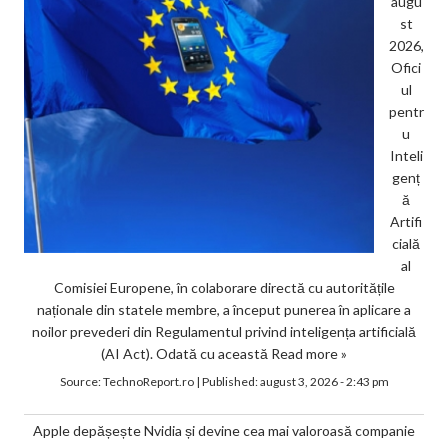
augu
st
2026,
Ofici
ul
pentr
u
Inteli
genț
ă
Artifi
cială
al
Comisiei Europene, în colaborare directă cu autoritățile
naționale din statele membre, a început punerea în aplicare a
noilor prevederi din Regulamentul privind inteligența artificială
(AI Act). Odată cu această
Read more »
Source:
TechnoReport.ro
|
Published:
august 3, 2026 - 2:43 pm
Apple depășește Nvidia și devine cea mai valoroasă companie