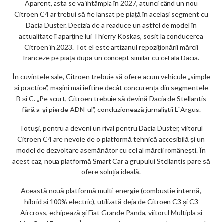
Aparent, asta se va întâmpla în 2027, atunci când un nou
Citroen C4 ar trebui să fie lansat pe piață în același segment cu
Dacia Duster. Decizia de a readuce un astfel de model în
actualitate îi aparține lui Thierry Koskas, sosit la conducerea
Citroen în 2023. Tot el este artizanul repoziționării mărcii
franceze pe piață după un concept similar cu cel ala Dacia.
În cuvintele sale, Citroen trebuie să ofere acum vehicule „simple
și practice”, mașini mai ieftine decât concurența din segmentele
B și C. „Pe scurt, Citroen trebuie să devină Dacia de Stellantis
fără a-și pierde ADN-ul”, concluzionează jurnaliștii L`Argus.
Totuși, pentru a deveni un rival pentru Dacia Duster, viitorul
Citroen C4 are nevoie de o platformă tehnică accesibilă și un
model de dezvoltare asemănător cu cel al mărcii românești. În
acest caz, noua platformă Smart Car a grupului Stellantis pare să
ofere soluția ideală.
Această nouă platformă multi-energie (combustie internă,
hibrid și 100% electric), utilizată deja de Citroen C3 și C3
Aircross, echipează și Fiat Grande Panda, viitorul Multipla și