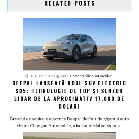
RELATED POSTS
pentru
august 07, 2026
auto
Comentariile sunt închise
DEEPAL LANSEAZĂ NOUL SUV ELECTRIC
Deepal
S05: TEHNOLOGIE DE TOP ȘI SENZOR
lansează
noul
LIDAR DE LA APROXIMATIV 17.000 DE
SUV
DOLARI
electric
S05:
Brandul de vehicule electrice Deepal, deținut de gigantul auto
Tehnologie
chinez Changan Automobile, a lansat oficial versiunea...
de
top