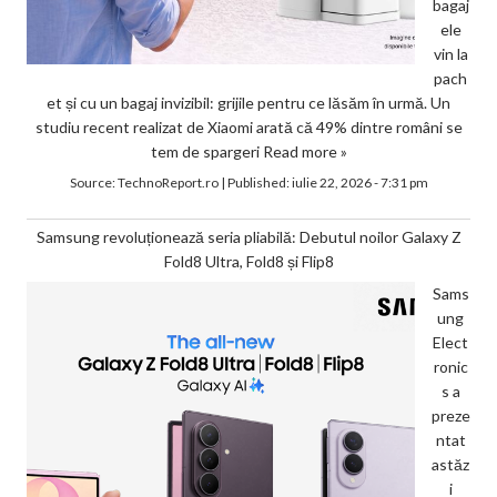
bagaj
ele
vin la
pach
et și cu un bagaj invizibil: grijile pentru ce lăsăm în urmă. Un
studiu recent realizat de Xiaomi arată că 49% dintre români se
tem de spargeri
Read more »
Source:
TechnoReport.ro
|
Published:
iulie 22, 2026 - 7:31 pm
Samsung revoluționează seria pliabilă: Debutul noilor Galaxy Z
Fold8 Ultra, Fold8 și Flip8
Sams
ung
Elect
ronic
s a
preze
ntat
astăz
i