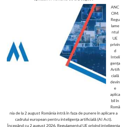
ANC
OM:
Regu
lame
ntul
UE
privin
d
Inteli
gența
Artifi
cială
devin
e
aplica
bil în
Româ
nia de la 2 august România intră în faza de punere în aplicare a
cadrului european pentru inteligența artificială (AI Act).
Începând cu 2 august 2026, Regulamentul UE privind inteligența