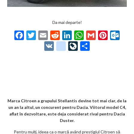
Da mai departe!
F
T
E
R
Li
W
G
Pi
O
ac
w
m
e
n
h
m
nt
ut
V
g
Li
P
e
itt
ai
d
ke
at
ai
er
lo
K
o
ve
ar
b
er
l
di
dI
s
l
es
o
o
Jo
ta
o
t
n
A
t
k.
gl
ur
je
o
p
co
e_
n
az
k
p
m
b
al
ă
o
Marca Citroen a grupului Stellantis devine tot mai clar, de la
un an la altul, un concurent pentru Dacia. Viitorul model C4,
o
aflat în dezvoltare, este deja considerat rival pentru Dacia
k
Duster.
m
Pentru mulți, ideea ca o marcă având prestigiul Citroen să