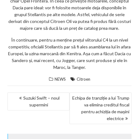
chiar Opel Frontera. În ceea ce privește motoarele, conceptul
Dacia pare ideal: vor fi folosite motoarele deja disponibile în
grupul Stellantis pe alte modele. Astfel, vehiculul de serie
derivat din conceptul Citroen Oli va putea fi produs fără costuri
majore care să ducă la un preț de catalog prea mare.
În continuare, pentru a menține prețul viitorului C4 la un nivel
competitiv, oficialii Stellantis par să fi ales asamblarea lui în afara
Europei, la uzina marocană din Kenitra. Așa cum a făcut Dacia cu
Sandero și, mai recent, cu Jogger, care sunt produse și ele în
Maroc, la Tanger.
NEWS
Citroen
NAVIGARE
Suzuki Swift – noul
Echipa de tranziție a lui Trump
supermini
va elimina creditul fiscal
ÎN
pentru achiziția de mașini
ARTICOLE
electrice