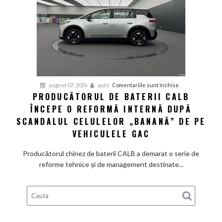
un
preț
de
pornire
de
aproximativ
28.000
de
pentru
august 07, 2026
auto
Comentariile sunt închise
dolari
PRODUCĂTORUL DE BATERII CALB
Producătorul
ÎNCEPE O REFORMĂ INTERNĂ DUPĂ
de
baterii
SCANDALUL CELULELOR „BANANĂ” DE PE
CALB
VEHICULELE GAC
începe
o
Producătorul chinez de baterii CALB a demarat o serie de
reformă
reforme tehnice și de management destinate...
internă
după
scandalul
celulelor
„banană”