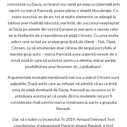
concureze cu Dacia, un brand nou venit pe piața occidentală prin
ar
raport cu marca franceză, poate părea o simplă elucubrație. Cu
ks
toate acestea, an de an, tot ai multe elemente se adaugă la
tabloul unei rivalități născută, mai întâi, din succesul neașteptat
al Dacia pe piețele din vestul Europei și, mai apoi, e nevoia celor
de la Stellantis de a repoziționa pe piață Citroen. Cu prea multe
mărci care se bat pe același grup țintă de clienți – Fiat, Opel,
Citroen, ca să enumerăm doar câteva din largul portofoliu al
marelui grup auto – marca franceză avea urgentă nevoie de o
nouă zonă în care să activeze pentru a elimina, măcar parțial,
posibilitatea unui fenomen de „canibalizare”.
Argumentele evoluției menționată mai sus a mărcii Citroen sunt
palpabile. După ani în care au refuzat să admită că au ca țintă
zona de piață dominată de Dacia, francezii au recunoscut în
primăvara acestui an că unele dintre modelele noi pot fi
considerate rivali pentru marca românească, parte a grupului
Renault.
Dar, să o luăm cu începutul. În 2019, Arnaud Deboeuf, fost
coordonator al expansiunii Dacia în grupul Renault, a fost