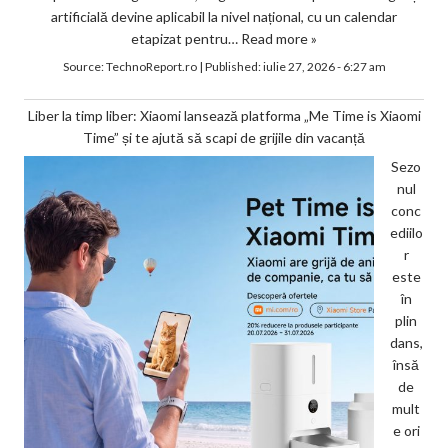
artificială devine aplicabil la nivel național, cu un calendar
etapizat pentru…
Read more »
Source:
TechnoReport.ro
|
Published:
iulie 27, 2026 - 6:27 am
Liber la timp liber: Xiaomi lansează platforma „Me Time is Xiaomi
Time” și te ajută să scapi de grijile din vacanță
Sezo
nul
conc
ediilo
r
este
în
plin
dans,
însă
de
mult
e ori