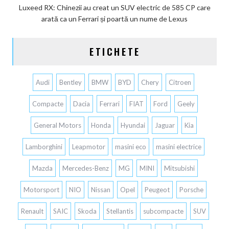
Luxeed RX: Chinezii au creat un SUV electric de 585 CP care
arată ca un Ferrari și poartă un nume de Lexus
ETICHETE
Audi
Bentley
BMW
BYD
Chery
Citroen
Compacte
Dacia
Ferrari
FIAT
Ford
Geely
General Motors
Honda
Hyundai
Jaguar
Kia
Lamborghini
Leapmotor
masini eco
masini electrice
Mazda
Mercedes-Benz
MG
MINI
Mitsubishi
Motorsport
NIO
Nissan
Opel
Peugeot
Porsche
Renault
SAIC
Skoda
Stellantis
subcompacte
SUV