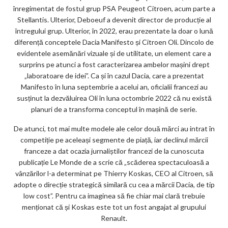
înregimentat de fostul grup PSA Peugeot Citroen, acum parte a
Stellantis. Ulterior, Deboeuf a devenit director de producție al
întregului grup. Ulterior, în 2022, erau prezentate la doar o lună
diferență conceptele Dacia Manifesto și Citroen Oli. Dincolo de
evidentele asemănări vizuale și de utilitate, un element care a
surprins pe atunci a fost caracterizarea ambelor mașini drept
„laboratoare de idei”. Ca și în cazul Dacia, care a prezentat
Manifesto în luna septembrie a acelui an, oficialii francezi au
susținut la dezvăluirea Oli în luna octombrie 2022 că nu există
planuri de a transforma conceptul în mașină de serie.
De atunci, tot mai multe modele ale celor două mărci au intrat în
competiție pe aceleași segmente de piață, iar declinul mărcii
franceze a dat ocazia jurnaliștilor francezi de la cunoscuta
publicație Le Monde de a scrie că „scăderea spectaculoasă a
vânzărilor l-a determinat pe Thierry Koskas, CEO al Citroen, să
adopte o direcție strategică similară cu cea a mărcii Dacia, de tip
low cost”. Pentru ca imaginea să fie chiar mai clară trebuie
menționat că și Koskas este tot un fost angajat al grupului
Renault.