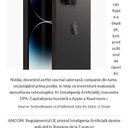
can
Appl
e a
depă
șit,
luni,
prod
ucăt
orul
de
cipuri
AI,
Nvidia, devenind astfel cea mai valoroasă companie din lume,
recâștigând prima poziție, în timp ce investitorii evaluează
dezvoltarea tehnologiilor AI (Inteligența Artificială), transmite
DPA. Capitalizarea bursieră a Apple a
Read more »
Source:
TechnoReport.ro
|
Published:
iulie 30, 2026 - 2:13 pm
ANCOM: Regulamentul UE privind Inteligența Artificială devine
aplicabil în România de la 2 august