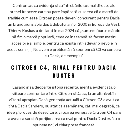
Confruntat cu evidența și cu întrebările tot mai directe ale
presei franceze care nu pare împăcată cu ideea că o marcă de
tradiție cum este Citroen poate deveni concurent pentru Dacia,
un brand ajuns abia după debutul anilor 2000 în Europa de Vest,
Thierry Koskas a declarat în mai 2024 că „suntem foarte mândri
să fim o marcă populară, ceea ce înseamnă să facem mașini
accesibile și simple, pentru că există într-adevăr o nevoie în
acest sens (…) Nu avem o problemă să spunem că C3 va concura
cu Dacia, de exemplu.”
CITROEN C4, RIVAL PENTRU DACIA
DUSTER
Lăsând însă deoparte istoria recentă, merită evidențiată o
viitoare confruntare între Citroen și Dacia, la un alt nivel, în
viitorul apropiat. Dacă generația actuală a Citroen C3 a avut ca
țintă Dacia Sandero, nu atât ca asemănare, cât, mai degrabă, ca
idee și proces de dezvoltare, viitoarea generație Citroen C4 pare
a avea ca sarcină poziționarea ca rival pentru Dacia Duster. Nu o
spunem noi, ci chiar presa franceză.