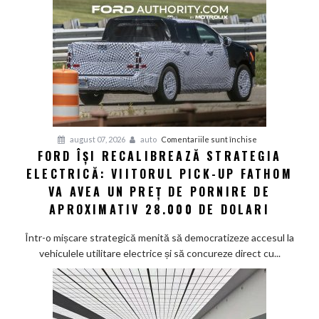
și
senzor
LiDAR
de
la
aproximativ
17.000
de
dolari
pentru
august 07, 2026
auto
Comentariile sunt închise
FORD ÎȘI RECALIBREAZĂ STRATEGIA
Ford
ELECTRICĂ: VIITORUL PICK-UP FATHOM
își
recalibrează
VA AVEA UN PREȚ DE PORNIRE DE
strategia
APROXIMATIV 28.000 DE DOLARI
electrică:
Viitorul
Într-o mișcare strategică menită să democratizeze accesul la
pick-
vehiculele utilitare electrice și să concureze direct cu...
up
Fathom
va
avea