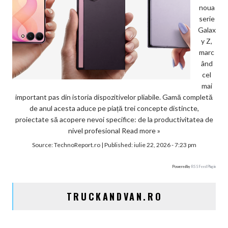
noua
serie
Galax
y Z,
marc
ând
cel
mai
important pas din istoria dispozitivelor pliabile. Gamă completă
de anul acesta aduce pe piață trei concepte distincte,
proiectate să acopere nevoi specifice: de la productivitatea de
nivel profesional
Read more »
Source:
TechnoReport.ro
|
Published:
iulie 22, 2026 - 7:23 pm
Powered by
RSS Feed Plugin
TRUCKANDVAN.RO