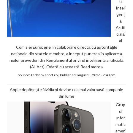
u
Inteli
genț
ă
Artifi
cială
al
Comisiei Europene, în colaborare directă cu autoritățile
naționale din statele membre, a început punerea în aplicare a
noilor prevederi din Regulamentul privind inteligența artificială
(AI Act). Odată cu această
Read more »
Source:
TechnoReport.ro
|
Published:
august 3, 2026 - 2:43 pm
Apple depășește Nvidia și devine cea mai valoroasă companie
din lume
Grup
ul
infor
matic
ameri