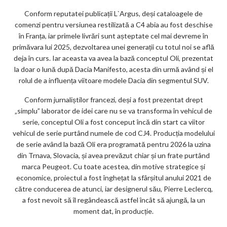
Conform reputatei publicații L`Argus, deși cataloagele de
comenzi pentru versiunea restilizată a C4 abia au fost deschise
în Franța, iar primele livrări sunt așteptate cel mai devreme în
primăvara lui 2025, dezvoltarea unei generații cu totul noi se află
deja în curs. Iar aceasta va avea la bază conceptul Oli, prezentat
la doar o lună după Dacia Manifesto, acesta din urmă având și el
rolul de a influența viitoare modele Dacia din segmentul SUV.
Conform jurnaliștilor francezi, deși a fost prezentat drept
„simplu” laborator de idei care nu se va transforma în vehicul de
serie, conceptul Oli a fost conceput încă din start ca viitor
vehicul de serie purtând numele de cod CJ4. Producția modelului
de serie având la bază Oli era programată pentru 2026 la uzina
din Trnava, Slovacia, și avea prevăzut chiar și un frate purtând
marca Peugeot. Cu toate acestea, din motive strategice și
economice, proiectul a fost înghețat la sfârșitul anului 2021 de
către conducerea de atunci, iar designerul său, Pierre Leclercq,
a fost nevoit să îl regândească astfel încât să ajungă, la un
moment dat, în producție.