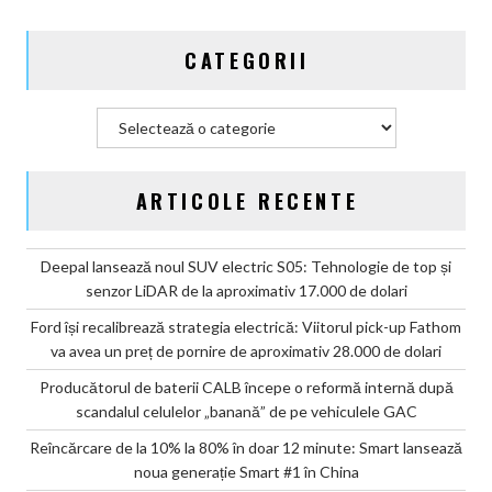
de
pe
CATEGORII
vehiculele
GAC
Categorii
ARTICOLE RECENTE
Deepal lansează noul SUV electric S05: Tehnologie de top și
senzor LiDAR de la aproximativ 17.000 de dolari
Ford își recalibrează strategia electrică: Viitorul pick-up Fathom
va avea un preț de pornire de aproximativ 28.000 de dolari
Producătorul de baterii CALB începe o reformă internă după
scandalul celulelor „banană” de pe vehiculele GAC
Reîncărcare de la 10% la 80% în doar 12 minute: Smart lansează
noua generație Smart #1 în China