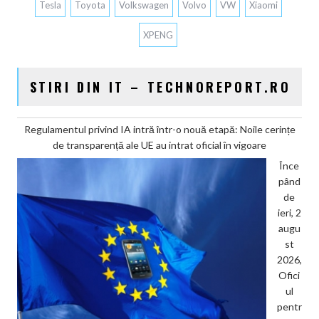
Tesla
Toyota
Volkswagen
Volvo
VW
Xiaomi
XPENG
STIRI DIN IT – TECHNOREPORT.RO
Regulamentul privind IA intră într-o nouă etapă: Noile cerințe
de transparență ale UE au intrat oficial în vigoare
Înce
pând
de
ieri, 2
augu
st
2026,
Ofici
ul
pentr