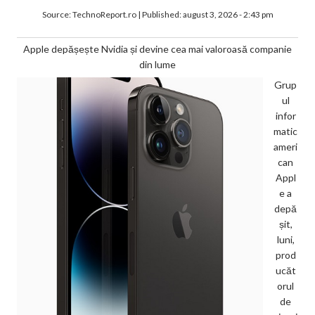
Source:
TechnoReport.ro
|
Published:
august 3, 2026 - 2:43 pm
Apple depășește Nvidia și devine cea mai valoroasă companie
din lume
Grup
ul
infor
matic
ameri
can
Appl
e a
depă
șit,
luni,
prod
ucăt
orul
de