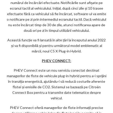
numărul de încărcări efectuate. Notificările sunt afișate pe
ecranul tactil al vehiculului. Inițial, după cinci zile și 10 trasee
efectuate fără ca vehiculul să fie încărcat, software-ul va emite
o notificare pe zi prin intermediul ecranului tactil. Dacă vehiculul
nu este încărcat timp de 30 de zile, atunci notificarea apare de
două ori pe zi în timpul utilizării vehiculului.
Această funcție va fi lansată în alte țări la începutul anului 2022
și va fi disponibilă și pentru următorul model emblematic al
mărcii, noul C5 X Plug-in Hybrid.
PHEV CONNECT:
PHEV Connect este un nou serviciu conectat destinat
managerilor de flote de vehicule plug-in hybrid pentru a-i sprijini
în tranziția energetică, ajutându-i să reducă costurile aferente
flotei și emisiile de CO2. Sistemul se bazează pe Citroën
Connect Box pentru a transmite date telematice despre
vehicul.
PHEV Connect oferă managerilor de flote informații precise