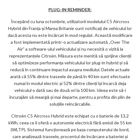
PLUG-IN REMINDER:
Începând cu luna octombrie, utilizatorii modelului C5 Aircross
Hybrid din Franța și Marea Britanie sunt notificați de vehiculul lor
dacă acesta nu este încărcat în mod regulat. Această modificare
a fost implementată printr-o actualizare automată „Over The
Air” a software-ului vehiculului și nu necesită o vizită la
reprezentanțele Citroën. Măsura este menită să sprijine clienții
să optimizeze performanța vehiculului lor plug-in hybrid și să
reducă în continuare impactul asupra mediului. Datele actuale
arată că 55% dintre traseele de până în 40 km sunt efectuate
numai în modul electric și 52% dintre clienți își încarcă deja
vehiculul o dată sau de două ori la 100 km. Ideea este să-i
încurajăm să meargă și mai departe, pentru a profita din plin de
soluțiile reîncărcabile.
Citroën C5 Aircross Hybrid este echipat cu o baterie de 13,2
kWh, ceea ce îi oferă o autonomie electrică fără emisii de 55 km
(WLTP). Sistemul funcționează pe baza computerului de bord,
care analizează traseele, procentul de încărcare a bateriei și