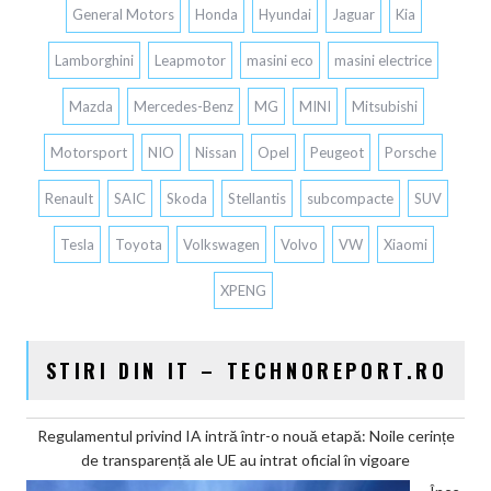
General Motors
Honda
Hyundai
Jaguar
Kia
Lamborghini
Leapmotor
masini eco
masini electrice
Mazda
Mercedes-Benz
MG
MINI
Mitsubishi
Motorsport
NIO
Nissan
Opel
Peugeot
Porsche
Renault
SAIC
Skoda
Stellantis
subcompacte
SUV
Tesla
Toyota
Volkswagen
Volvo
VW
Xiaomi
XPENG
STIRI DIN IT – TECHNOREPORT.RO
Regulamentul privind IA intră într-o nouă etapă: Noile cerințe
de transparență ale UE au intrat oficial în vigoare