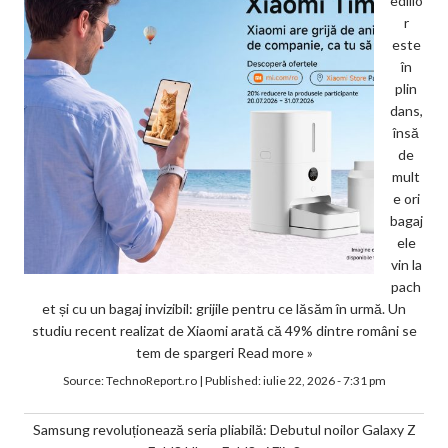
ediilo
r
este
în
plin
dans,
însă
de
mult
e ori
bagaj
ele
vin la
pach
et și cu un bagaj invizibil: grijile pentru ce lăsăm în urmă. Un
studiu recent realizat de Xiaomi arată că 49% dintre români se
tem de spargeri
Read more »
Source:
TechnoReport.ro
|
Published:
iulie 22, 2026 - 7:31 pm
Samsung revoluționează seria pliabilă: Debutul noilor Galaxy Z