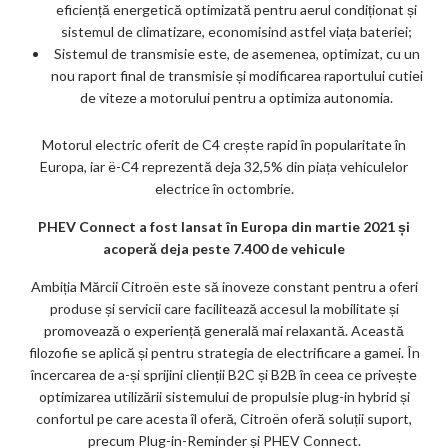
eficiență energetică optimizată pentru aerul condiționat și
sistemul de climatizare, economisind astfel viața bateriei;
Sistemul de transmisie este, de asemenea, optimizat, cu un
nou raport final de transmisie și modificarea raportului cutiei
de viteze a motorului pentru a optimiza autonomia.
Motorul electric oferit de C4 crește rapid în popularitate în
Europa, iar ë-C4 reprezentă deja 32,5% din piața vehiculelor
electrice în octombrie.
PHEV Connect a fost lansat în Europa din martie 2021 și
acoperă deja peste 7.400 de vehicule
Ambiția Mărcii Citroën este să inoveze constant pentru a oferi
produse și servicii care facilitează accesul la mobilitate și
promovează o experiență generală mai relaxantă. Această
filozofie se aplică și pentru strategia de electrificare a gamei. În
încercarea de a-și sprijini clienții B2C și B2B în ceea ce privește
optimizarea utilizării sistemului de propulsie plug-in hybrid și
confortul pe care acesta îl oferă, Citroën oferă soluții suport,
precum Plug-in-Reminder și PHEV Connect.