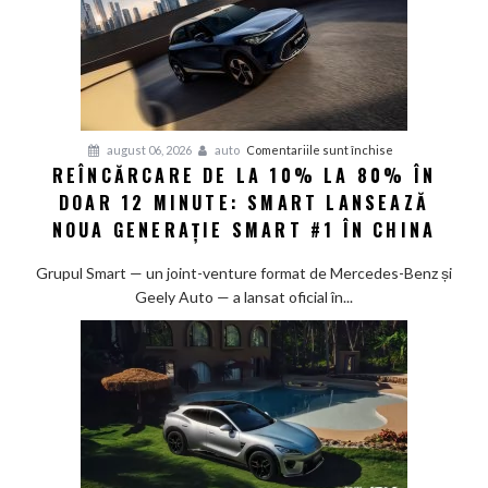
pentru
august 06, 2026
auto
Comentariile sunt închise
REÎNCĂRCARE DE LA 10% LA 80% ÎN
Reîncărcare
DOAR 12 MINUTE: SMART LANSEAZĂ
de
la
NOUA GENERAȚIE SMART #1 ÎN CHINA
10%
la
Grupul Smart — un joint-venture format de Mercedes-Benz și
80%
Geely Auto — a lansat oficial în...
în
doar
12
minute:
Smart
lansează
noua
generație