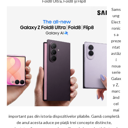
Fold8 Ultra, Fold8 și Flip8
Sams
ung
Elect
ronic
s a
preze
ntat
astăz
i
noua
serie
Galax
y Z,
marc
ând
cel
mai
important pas din istoria dispozitivelor pliabile. Gamă completă
de anul acesta aduce pe piață trei concepte distincte,