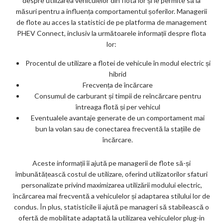
despre utilizarea vehiculelor din flota lor și le permite să ia
măsuri pentru a influența comportamentul șoferilor. Managerii
de flote au acces la statistici de pe platforma de management
PHEV Connect, inclusiv la următoarele informații despre flota
lor:
Procentul de utilizare a flotei de vehicule în modul electric și
hibrid
Frecvența de încărcare
Consumul de carburant și timpii de reîncărcare pentru
întreaga flotă și per vehicul
Eventualele avantaje generate de un comportament mai
bun la volan sau de conectarea frecventă la stațiile de
încărcare.
Aceste informații îi ajută pe managerii de flote să-și
îmbunătățească costul de utilizare, oferind utilizatorilor sfaturi
personalizate privind maximizarea utilizării modului electric,
încărcarea mai frecventă a vehiculelor și adaptarea stilului lor de
condus. În plus, statisticile îi ajută pe manageri să stabilească o
ofertă de mobilitate adaptată la utilizarea vehiculelor plug-in