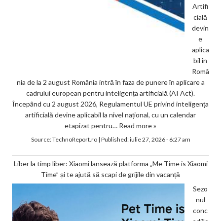
Artifi
cială
devin
e
aplica
bil în
Româ
nia de la 2 august România intră în faza de punere în aplicare a
cadrului european pentru inteligența artificială (AI Act).
Începând cu 2 august 2026, Regulamentul UE privind inteligența
artificială devine aplicabil la nivel național, cu un calendar
etapizat pentru…
Read more »
Source:
TechnoReport.ro
|
Published:
iulie 27, 2026 - 6:27 am
Liber la timp liber: Xiaomi lansează platforma „Me Time is Xiaomi
Time” și te ajută să scapi de grijile din vacanță
Sezo
nul
conc