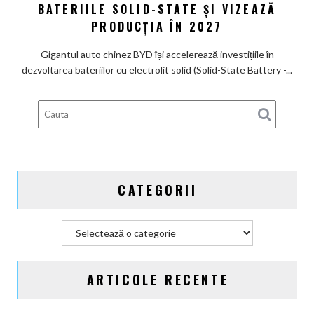
un
către
BATERIILE SOLID-STATE ȘI VIZEAZĂ
nume
bateria
PRODUCȚIA ÎN 2027
de
viitorului:
Lexus
BYD
Gigantul auto chinez BYD își accelerează investițiile în
înregistrează
dezvoltarea bateriilor cu electrolit solid (Solid-State Battery -...
6
brevete
pentru
bateriile
solid-
state
și
CATEGORII
vizează
producția
în
Categorii
2027
ARTICOLE RECENTE