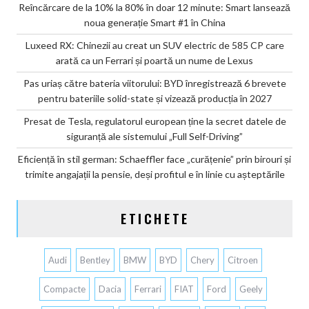
Reîncărcare de la 10% la 80% în doar 12 minute: Smart lansează
noua generație Smart #1 în China
Luxeed RX: Chinezii au creat un SUV electric de 585 CP care
arată ca un Ferrari și poartă un nume de Lexus
Pas uriaș către bateria viitorului: BYD înregistrează 6 brevete
pentru bateriile solid-state și vizează producția în 2027
Presat de Tesla, regulatorul european ține la secret datele de
siguranță ale sistemului „Full Self-Driving”
Eficiență în stil german: Schaeffler face „curățenie” prin birouri și
trimite angajații la pensie, deși profitul e în linie cu așteptările
ETICHETE
Audi
Bentley
BMW
BYD
Chery
Citroen
Compacte
Dacia
Ferrari
FIAT
Ford
Geely