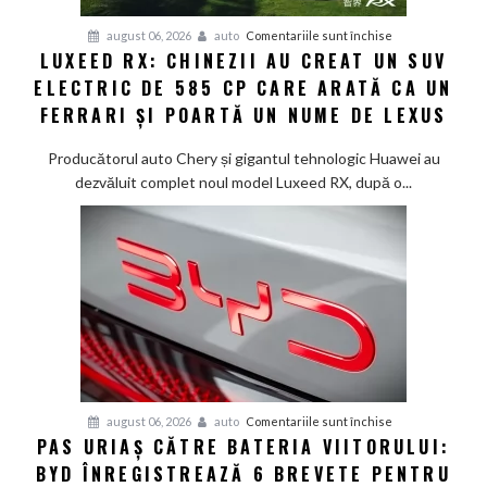
Smart
pentru
august 06, 2026
auto
Comentariile sunt închise
#1
LUXEED RX: CHINEZII AU CREAT UN SUV
Luxeed
în
ELECTRIC DE 585 CP CARE ARATĂ CA UN
RX:
China
Chinezii
FERRARI ȘI POARTĂ UN NUME DE LEXUS
au
creat
Producătorul auto Chery și gigantul tehnologic Huawei au
un
dezvăluit complet noul model Luxeed RX, după o...
SUV
electric
de
585
CP
care
arată
ca
un
Ferrari
pentru
august 06, 2026
auto
Comentariile sunt închise
PAS URIAȘ CĂTRE BATERIA VIITORULUI:
și
Pas
poartă
BYD ÎNREGISTREAZĂ 6 BREVETE PENTRU
uriaș