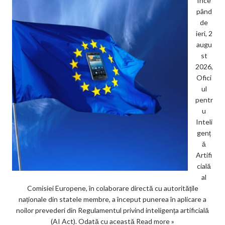
Înce
pând
de
ieri, 2
augu
st
2026,
Ofici
ul
pentr
u
Inteli
genț
ă
Artifi
cială
al
Comisiei Europene, în colaborare directă cu autoritățile
naționale din statele membre, a început punerea în aplicare a
noilor prevederi din Regulamentul privind inteligența artificială
(AI Act). Odată cu această
Read more »