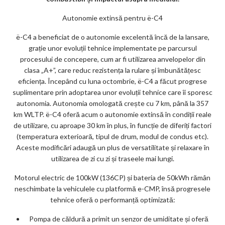
ar
ks
Autonomie extinsă pentru ë-C4
ë-C4 a beneficiat de o autonomie excelentă încă de la lansare,
grație unor evoluții tehnice implementate pe parcursul
procesului de concepere, cum ar fi utilizarea anvelopelor din
clasa „A+”, care reduc rezistența la rulare și îmbunătățesc
eficiența. Începând cu luna octombrie, ë-C4 a făcut progrese
suplimentare prin adoptarea unor evoluții tehnice care îi sporesc
autonomia. Autonomia omologată crește cu 7 km, până la 357
km WLTP. ë-C4 oferă acum o autonomie extinsă în condiții reale
de utilizare, cu aproape 30 km în plus, în funcție de diferiți factori
(temperatura exterioară, tipul de drum, modul de condus etc).
Aceste modificări adaugă un plus de versatilitate și relaxare în
utilizarea de zi cu zi și traseele mai lungi.
Motorul electric de 100kW (136CP) și bateria de 50kWh rămân
neschimbate la vehiculele cu platformă e-CMP, însă progresele
tehnice oferă o performanță optimizată:
Pompa de căldură a primit un senzor de umiditate și oferă