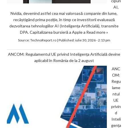
cipuri
AI,
Nvidia, devenind astfel cea mai valoroasă companie din lume,
recâștigând prima poziție, în timp ce investitorii evaluează
dezvoltarea tehnologiilor AI (Inteligența Artificială), transmite
DPA. Capitalizarea bursieră a Apple a
Read more »
Source:
TechnoReport.ro
|
Published:
iulie 30, 2026 - 2:13 pm
ANCOM: Regulamentul UE privind Inteligența Artificială devine
aplicabil în România de la 2 august
ANC
OM:
Regu
lame
ntul
UE
privin
d
Inteli
gența