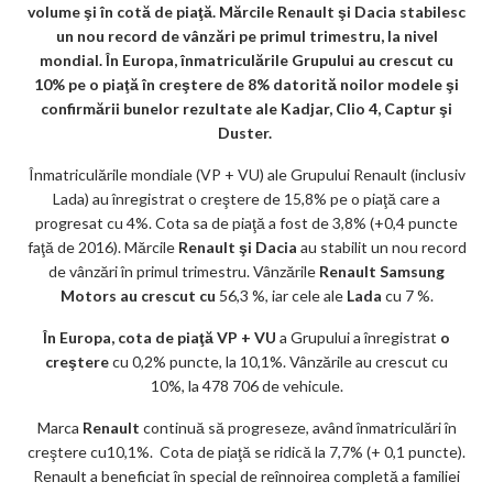
m
volume şi în cotă de piaţă. Mărcile Renault şi Dacia stabilesc
ar
un nou record de vânzări pe primul trimestru, la nivel
mondial.
În Europa, înmatriculările Grupului au crescut cu
ks
10% pe o piaţă în creştere de 8% datorită noilor modele şi
confirmării bunelor rezultate ale Kadjar, Clio 4, Captur şi
Duster.
Înmatriculările mondiale (VP + VU) ale Grupului Renault (inclusiv
Lada) au înregistrat o creştere de 15,8% pe o piaţă care a
progresat cu 4%. Cota sa de piaţă a fost de 3,8% (+0,4 puncte
faţă de 2016). Mărcile
Renault şi Dacia
au stabilit un nou record
de vânzări în primul trimestru. Vânzările
Renault Samsung
Motors au crescut cu
56,3 %, iar cele ale
Lada
cu 7 %.
În Europa, cota de piaţă VP + VU
a Grupului a înregistrat
o
creştere
cu 0,2% puncte, la 10,1%. Vânzările au crescut cu
10%, la 478 706 de vehicule.
Marca
Renault
continuă să progreseze, având înmatriculări în
creştere cu10,1%. Cota de piaţă se ridică la 7,7% (+ 0,1 puncte).
Renault a beneficiat în special de reînnoirea completă a familiei