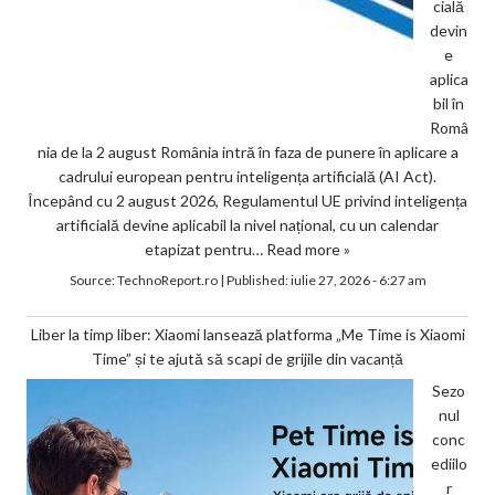
cială
devin
e
aplica
bil în
Româ
nia de la 2 august România intră în faza de punere în aplicare a
cadrului european pentru inteligența artificială (AI Act).
Începând cu 2 august 2026, Regulamentul UE privind inteligența
artificială devine aplicabil la nivel național, cu un calendar
etapizat pentru…
Read more »
Source:
TechnoReport.ro
|
Published:
iulie 27, 2026 - 6:27 am
Liber la timp liber: Xiaomi lansează platforma „Me Time is Xiaomi
Time” și te ajută să scapi de grijile din vacanță
Sezo
nul
conc
ediilo
r