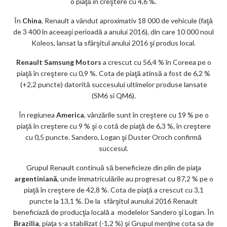
o piaţă în creştere cu 4,6 %.
În
China
, Renault a vândut aproximativ 18 000 de vehicule (faţă
de 3 400 în aceeaşi perioadă a anului 2016), din care 10 000 noul
Koleos, lansat la sfârşitul anului 2016 şi produs local.
Renault Samsung Motors
a crescut cu 56,4 % în Coreea pe o
piaţă în creştere cu 0,9 %. Cota de piaţă atinsă a fost de 6,2 %
(+2,2 puncte) datorită succesului ultimelor produse lansate
(SM6 si QM6).
În regiunea
America
, vânzările sunt în creştere cu 19 % pe o
piaţă în creştere cu 9 % şi o cotă de piaţă de 6,3 %, în creştere
cu 0,5 puncte. Sandero, Logan şi Duster Oroch confirmă
succesul.
Grupul Renault continuă să beneficieze din plin de piaţa
argentiniană
, unde îmmatriculările au progresat cu 87,2 % pe o
piaţă în creştere de 42,8 %. Cota de piaţă a crescut cu 3,1
puncte la 13,1 %. De la sfârşitul aunului 2016 Renault
beneficiază de producţia locală a modelelor Sandero şi Logan. În
Brazilia
, piaţa s-a stabilizat (-1,2 %) şi Grupul menţine cota sa de