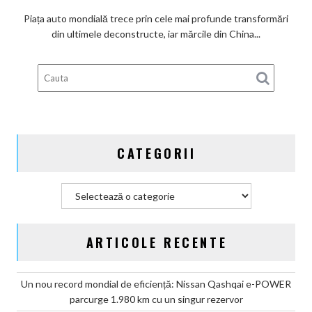
în
au
Piața auto mondială trece prin cele mai profunde transformări
2047
intrat
din ultimele deconstructe, iar mărcile din China...
în
Top
10
global
după
cota
de
CATEGORII
piață
în
prima
Categorii
jumătate
din
2026
ARTICOLE RECENTE
Un nou record mondial de eficiență: Nissan Qashqai e-POWER
parcurge 1.980 km cu un singur rezervor