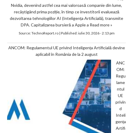
Nvidia, devenind astfel cea mai valoroasă companie din lume,
recâștigând prima poziție, în timp ce investitorii evaluează
dezvoltarea tehnologiilor AI (Inteligența Artificială), transmite
DPA. Capitalizarea bursieră a Apple a
Read more »
Source:
TechnoReport.ro
|
Published:
iulie 30, 2026 - 2:13 pm
ANCOM: Regulamentul UE privind Inteligența Artificială devine
aplicabil în România de la 2 august
ANC
OM:
Regu
lame
ntul
UE
privin
d
Inteli
gența
Artifi