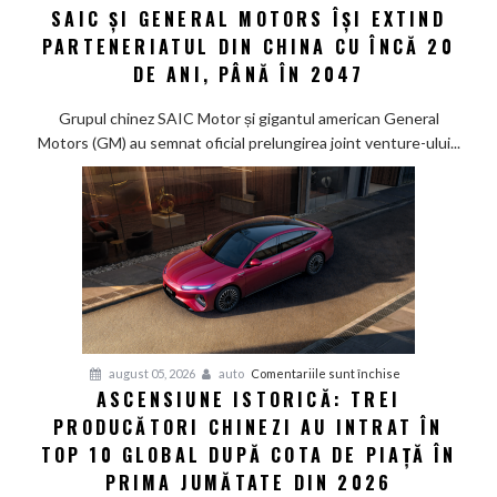
SAIC ȘI GENERAL MOTORS ÎȘI EXTIND
vot
de
PARTENERIATUL DIN CHINA CU ÎNCĂ 20
încredere
DE ANI, PÂNĂ ÎN 2047
de
miliarde:
Grupul chinez SAIC Motor și gigantul american General
SAIC
Motors (GM) au semnat oficial prelungirea joint venture-ului...
și
General
Motors
își
extind
parteneriatul
din
China
cu
pentru
august 05, 2026
auto
Comentariile sunt închise
încă
ASCENSIUNE ISTORICĂ: TREI
Ascensiune
20
PRODUCĂTORI CHINEZI AU INTRAT ÎN
istorică:
de
Trei
TOP 10 GLOBAL DUPĂ COTA DE PIAȚĂ ÎN
ani,
producători
PRIMA JUMĂTATE DIN 2026
până
chinezi