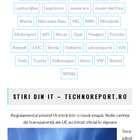
Lamborghini
Leapmotor
masini eco
masini electrice
Mazda
Mercedes-Benz
MG
MINI
Mitsubishi
Motorsport
NIO
Nissan
Opel
Peugeot
Porsche
Renault
SAIC
Skoda
Stellantis
subcompacte
SUV
Tesla
Toyota
Volkswagen
Volvo
VW
Xiaomi
XPENG
STIRI DIN IT – TECHNOREPORT.RO
Regulamentul privind IA intră într-o nouă etapă: Noile cerințe
de transparență ale UE au intrat oficial în vigoare
Înce
pând