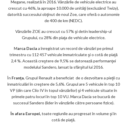
Megane, realizată în 2016. Vânzările de vehicule electrice au
crescut cu 46%, la aproape 10.000 de unităţi (excluzând Twizy),
datorită succesului obţinut de noul Zoe, care oferă o autonomie
de 400 de km (NEDC).
Vânzările ZOE au crescut cu 57% şi detin leadership-ul
Grupului, cu 28% din piaţa de vehicule electrice.
M
arca Dacia
a înregistrat un record de vânzări pe primul
trimestru cu 112 457 vehicule îmmatriculate şi o cotă de piaţă
2,4 %. Această creştere de 9,5% se datorează performanţei
modelului Sandero, lansat la sfârşitul lui 2016.
În
Franţa
, Grupul Renault a beneficiat de o dezvoltare a pieţii cu
înmatriculări în creştere de 5,6%. Grupul are 5 vehicule în top 10
VP (din care Clio IV în topul vânzărilor) şi 4 vehicule situate în
primele patru locuri în top 10 VU. Marca Dacia se bucură de
succesul Sandero (lider în vânzările către persoane fizice).
În afara Europei,
toate regiunile au progresat în volume şi în
cotă de piaţă.