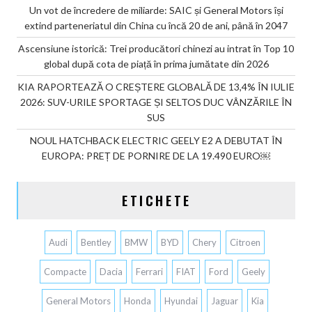
Un vot de încredere de miliarde: SAIC și General Motors își
extind parteneriatul din China cu încă 20 de ani, până în 2047
Ascensiune istorică: Trei producători chinezi au intrat în Top 10
global după cota de piață în prima jumătate din 2026
KIA RAPORTEAZĂ O CREȘTERE GLOBALĂ DE 13,4% ÎN IULIE
2026: SUV-URILE SPORTAGE ȘI SELTOS DUC VÂNZĂRILE ÎN
SUS
NOUL HATCHBACK ELECTRIC GEELY E2 A DEBUTAT ÎN
EUROPA: PREȚ DE PORNIRE DE LA 19.490 EURO￼
ETICHETE
Audi
Bentley
BMW
BYD
Chery
Citroen
Compacte
Dacia
Ferrari
FIAT
Ford
Geely
General Motors
Honda
Hyundai
Jaguar
Kia