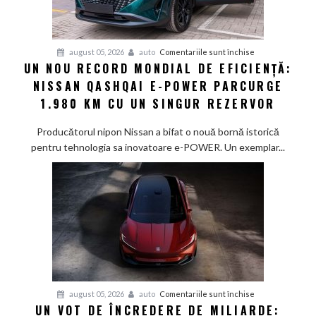
pentru
august 05, 2026
auto
Comentariile sunt închise
UN NOU RECORD MONDIAL DE EFICIENȚĂ:
Un
NISSAN QASHQAI E-POWER PARCURGE
nou
record
1.980 KM CU UN SINGUR REZERVOR
mondial
de
Producătorul nipon Nissan a bifat o nouă bornă istorică
eficiență:
pentru tehnologia sa inovatoare e-POWER. Un exemplar...
Nissan
Qashqai
e-
POWER
parcurge
1.980
km
cu
un
pentru
august 05, 2026
auto
Comentariile sunt închise
singur
UN VOT DE ÎNCREDERE DE MILIARDE:
Un
rezervor