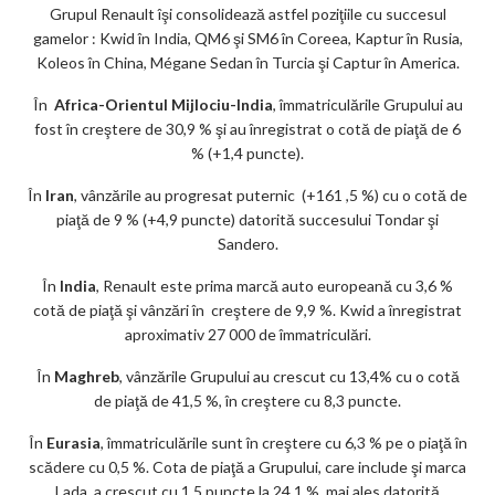
Grupul Renault îşi consolidează astfel poziţiile cu succesul
gamelor : Kwid în India, QM6 şi SM6 în Coreea, Kaptur în Rusia,
Koleos în China, Mégane Sedan în Turcia şi Captur în America.
În
Africa-Orientul Mijlociu-India
, îmmatriculările Grupului au
fost în creştere de 30,9 % şi au înregistrat o cotă de piaţă de 6
% (+1,4 puncte).
În
Iran
, vânzările au progresat puternic (+161 ,5 %) cu o cotă de
piaţă de 9 % (+4,9 puncte) datorită succesului Tondar şi
Sandero.
În
India
, Renault este prima marcă auto europeană cu 3,6 %
cotă de piaţă şi vânzări în creştere de 9,9 %. Kwid a înregistrat
aproximativ 27 000 de îmmatriculări.
În
Maghreb
, vânzările Grupului au crescut cu 13,4% cu o cotă
de piaţă de 41,5 %, în creştere cu 8,3 puncte.
În
Eurasia
, îmmatriculările sunt în creştere cu 6,3 % pe o piaţă în
scădere cu 0,5 %. Cota de piaţă a Grupului, care include şi marca
Lada, a crescut cu 1,5 puncte la 24,1 %, mai ales datorită