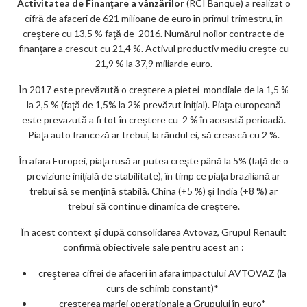
Activitatea de Finanţare a vânzărilor
(RCI Banque) a realizat o
cifră de afaceri de 621 milioane de euro în primul trimestru, în
creştere cu 13,5 % faţă de 2016. Numărul noilor contracte de
finanţare a crescut cu 21,4 %. Activul productiv mediu creşte cu
21,9 % la 37,9 miliarde euro.
În 2017 este prevăzută o creştere a pietei mondiale de la 1,5 %
la 2,5 % (faţă de 1,5% la 2% prevăzut iniţial). Piaţa europeană
este prevazută a fi tot în creştere cu 2 % în această perioadă.
Piaţa auto franceză ar trebui, la rândul ei, să crească cu 2 %.
În afara Europei, piaţa rusă ar putea creşte până la 5% (faţă de o
previziune iniţială de stabilitate), în timp ce piaţa braziliană ar
trebui să se menţină stabilă. China (+5 %) şi India (+8 %) ar
trebui să continue dinamica de creştere.
În acest context şi după consolidarea Avtovaz, Grupul Renault
confirmă obiectivele sale pentru acest an :
creşterea cifrei de afaceri în afara impactului AVTOVAZ (la
curs de schimb constant)*
creşterea marjei operationale a Grupului în euro*