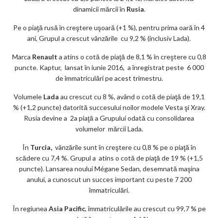
dinamicii mărcii în
Rusia
.
Pe o piaţă rusă în creştere uşoară (+1 %), pentru prima oară în 4
ani, Grupul a crescut vânzările cu 9,2 % (inclusiv Lada).
Marca
Renault
a atins o cotă de piaţă de 8,1 % în creştere cu 0,8
puncte. Kaptur, lansat în iunie 2016, a înregistrat peste 6 000
de îmmatriculări pe acest trimestru.
Volumele
Lada
au crescut cu 8 %, având o cotă de piaţă de 19,1
% (+1,2 puncte) datorită succesului noilor modele Vesta şi Xray.
Rusia devine a 2a piaţă a Grupului odată cu consolidarea
volumelor mărcii Lada.
În
Turcia,
vânzările sunt în creştere cu 0,8 % pe o piaţă în
scădere cu 7,4 %. Grupul a atins o cotă de piaţă de 19 % (+1,5
puncte). Lansarea noului Mégane Sedan, desemnată maşina
anului, a cunoscut un succes important cu peste 7 200
îmmatriculări.
În regiunea
Asia Pacific
, îmmatriculările au crescut cu 99,7 % pe