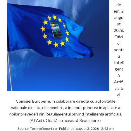
de
ieri, 2
augu
st
2026,
Ofici
ul
pentr
u
Inteli
genț
ă
Artifi
cială
al
Comisiei Europene, în colaborare directă cu autoritățile
naționale din statele membre, a început punerea în aplicare a
noilor prevederi din Regulamentul privind inteligența artificială
(AI Act). Odată cu această
Read more »
Source:
TechnoReport.ro
|
Published:
august 3, 2026 - 2:43 pm