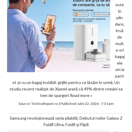
este
în
plin
dans,
însă
de
mult
e ori
bagaj
ele
vin la
pach
et și cu un bagaj invizibil: grijile pentru ce lăsăm în urmă. Un
studiu recent realizat de Xiaomi arată că 49% dintre români se
tem de spargeri
Read more »
Source:
TechnoReport.ro
|
Published:
iulie 22, 2026 - 7:31 pm
Samsung revoluționează seria pliabilă: Debutul noilor Galaxy Z
Fold8 Ultra, Fold8 și Flip8