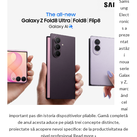
Sams
ung
Elect
ronic
s a
preze
ntat
astăz
i
noua
serie
Galax
y Z,
marc
ând
cel
mai
important pas din istoria dispozitivelor pliabile. Gamă completă
de anul acesta aduce pe piață trei concepte distincte,
proiectate să acopere nevoi specifice: de la productivitatea de
nivel profesional
Read more »