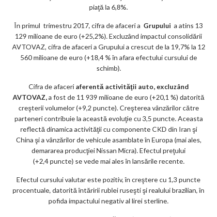
piaţă la 6,8%.
În primul trimestru 2017, cifra de afaceri a
Grupului
a atins 13
129 milioane de euro (+25,2%). Excluzând impactul consolidării
AVTOVAZ, cifra de afaceri a Grupului a crescut de la 19,7% la 12
560 milioane de euro (+18,4 % în afara efectului cursului de
schimb).
Cifra de afaceri
aferentă activităţii auto, excluzând
AVTOVAZ,
a fost de 11 939 milioane de euro (+20,1 %) datorită
creşterii volumelor (+9,2 puncte). Creşterea vânzărilor către
parteneri contribuie la această evoluţie cu 3,5 puncte. Aceasta
reflectă dinamica activităţii cu componente CKD din Iran şi
China şi a vânzărilor de vehicule asamblate în Europa (mai ales,
demararea producţiei Nissan Micra). Efectul preţului
(+2,4 puncte) se vede mai ales în lansările recente.
Efectul cursului valutar este pozitiv, în creştere cu 1,3 puncte
procentuale, datorită întăririi rublei ruseşti şi realului brazilian, în
pofida impactului negativ al lirei sterline.