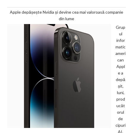
Apple depășește Nvidia și devine cea mai valoroasă companie
din lume
Grup
ul
infor
matic
ameri
can
Appl
e a
depă
șit,
luni,
prod
ucăt
orul
de
cipuri
AI,