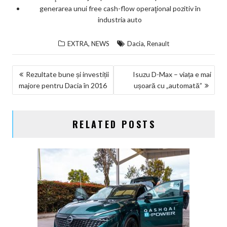
generarea unui free cash-flow operaţional pozitiv în
industria auto
,
,
EXTRA
NEWS
Dacia
Renault
NAVIGARE
Rezultate bune și investiții
Isuzu D-Max – viața e mai
majore pentru Dacia în 2016
ușoară cu „automată”
ÎN
ARTICOLE
RELATED POSTS