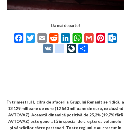
Da mai departe!
F
T
E
R
Li
W
G
Pi
O
ac
w
m
e
n
h
m
nt
ut
V
g
Li
P
e
itt
ai
d
ke
at
ai
er
lo
K
o
ve
ar
b
er
l
di
dI
s
l
es
o
o
Jo
ta
o
t
n
A
t
k.
gl
ur
je
o
p
co
e_
n
az
k
p
m
b
al
ă
o
În trimestrul I, cifra de afaceri a Grupului Renault se ridică la
13 129 milioane de euro (12 560 milioane de euro, excluzând
o
AVTOVAZ). Această dinamică pozitivă de 25,2% (19,7% fără
k
AVTOVAZ) este generată în special de creşterea volumelor
şi vânzărilor către parteneri.
Toate regiunile au crescut în