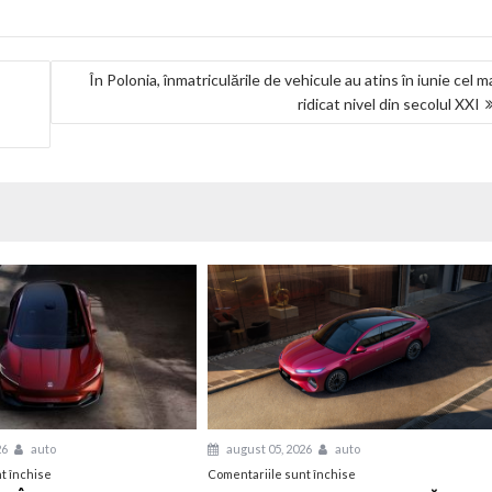
În Polonia, înmatriculările de vehicule au atins în iunie cel m
ridicat nivel din secolul XXI
26
auto
august 05, 2026
auto
pentru
pentru
t închise
Comentariile sunt închise