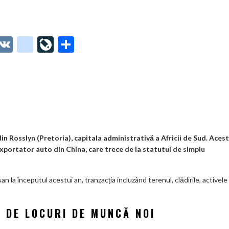
O
V
g
Li
P
t
K
o
ve
ar
o
o
Jo
ta
o
gl
ur
je
.
e_
n
az
co
b
al
ă
m
o
in Rosslyn (Pretoria), capitala administrativă a Africii de Sud. Acest
xportator auto din China, care trece de la statutul de simplu
o
k
san la începutul acestui an, tranzacția incluzând terenul, clădirile, activele
m
ar
I DE LOCURI DE MUNCĂ NOI
ks