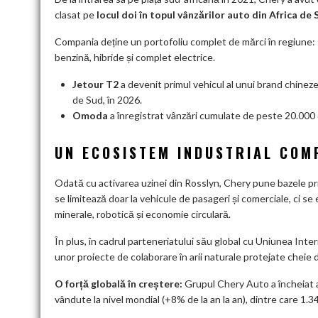
clasat pe
locul doi în topul vânzărilor auto din Africa de 
Compania deține un portofoliu complet de mărci în regiune:
benzină, hibride și complet electrice.
Jetour T2
a devenit primul vehicul al unui brand chinez
de Sud, în 2026.
Omoda
a înregistrat vânzări cumulate de peste 20.000 d
UN ECOSISTEM INDUSTRIAL COMP
Odată cu activarea uzinei din Rosslyn, Chery pune bazele pr
se limitează doar la vehicule de pasageri și comerciale, ci se
minerale, robotică și economie circulară.
În plus, în cadrul parteneriatului său global cu Uniunea Int
unor proiecte de colaborare în arii naturale protejate cheie 
O forță globală în creștere:
Grupul Chery Auto a încheiat 
vândute la nivel mondial (+8% de la an la an), dintre care 1.3