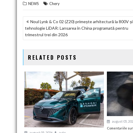
NEWS
Chery
NAVIGARE
Noul Lynk & Co 02 (Z20) primește arhitectură la 800V și
tehnologie LiDAR: Lansarea în China programată pentru
ÎN
trimestrul trei din 2026
ARTICOLE
RELATED POSTS
august 05, 20
Comentariile sun
august 05, 2026
auto