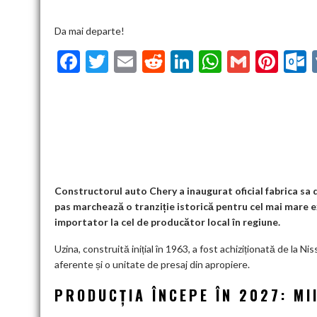
Da mai departe!
F
T
E
R
Li
W
G
Pi
ac
w
m
e
n
h
m
nt
u
e
itt
ai
d
ke
at
ai
er
l
b
er
l
di
dI
s
l
es
o
t
n
A
t
k
o
p
k
p
Constructorul auto Chery a inaugurat oficial fabrica sa d
pas marchează o tranziție istorică pentru cel mai mare e
importator la cel de producător local în regiune.
Uzina, construită inițial în 1963, a fost achiziționată de la Nis
aferente și o unitate de presaj din apropiere.
PRODUCȚIA ÎNCEPE ÎN 2027: MI