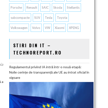
Porsche
Renault
SAIC
Skoda
Stellantis
subcompacte
SUV
Tesla
Toyota
Volkswagen
Volvo
VW
Xiaomi
XPENG
STIRI DIN IT –
TECHNOREPORT.RO
mia
Regulamentul privind IA intră într-o nouă etapă:
Noile cerințe de transparență ale UE au intrat oficial în
vigoare
ă a
a