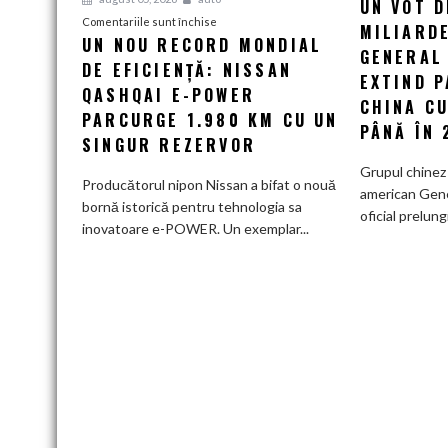
UN VOT D
pentru
Comentariile sunt închise
MILIARDE
UN NOU RECORD MONDIAL
Un
GENERAL
DE EFICIENȚĂ: NISSAN
nou
EXTIND 
record
QASHQAI E-POWER
CHINA CU
mondial
PARCURGE 1.980 KM CU UN
PÂNĂ ÎN 
de
SINGUR REZERVOR
eficiență:
Grupul chinez
Nissan
Producătorul nipon Nissan a bifat o nouă
american Gen
Qashqai
bornă istorică pentru tehnologia sa
oficial prelung
e-
inovatoare e-POWER. Un exemplar...
POWER
parcurge
1.980
km
cu
un
singur
rezervor