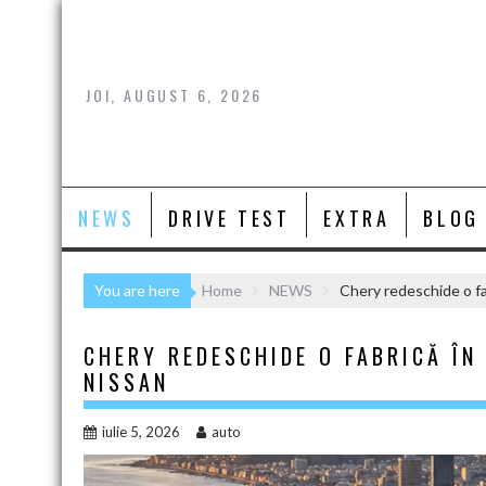
Skip
to
content
JOI, AUGUST 6, 2026
NEWS
DRIVE TEST
EXTRA
BLOG
You are here
Home
NEWS
Chery redeschide o fa
CHERY REDESCHIDE O FABRICĂ ÎN
NISSAN
iulie 5, 2026
auto