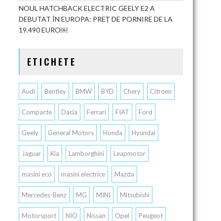
NOUL HATCHBACK ELECTRIC GEELY E2 A
DEBUTAT ÎN EUROPA: PREȚ DE PORNIRE DE LA
19.490 EURO￼
ETICHETE
Audi
Bentley
BMW
BYD
Chery
Citroen
Compacte
Dacia
Ferrari
FIAT
Ford
Geely
General Motors
Honda
Hyundai
Jaguar
Kia
Lamborghini
Leapmotor
masini eco
masini electrice
Mazda
Mercedes-Benz
MG
MINI
Mitsubishi
Motorsport
NIO
Nissan
Opel
Peugeot