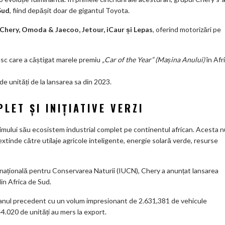
Sud
, fiind depășit doar de gigantul Toyota.
Chery, Omoda & Jaecoo, Jetour, iCaur și Lepas
, oferind motorizări pe
esc care a câștigat marele premiu
„Car of the Year” (Mașina Anului)
în Afr
e unități de la lansarea sa din 2023.
LET ȘI INIȚIATIVE VERZI
imului său ecosistem industrial complet pe continentul african. Acesta n
 extinde către utilaje agricole inteligente, energie solară verde, resurse
ernațională pentru Conservarea Naturii (IUCN), Chery a anunțat lansarea
din Africa de Sud.
anul precedent cu un volum impresionant de 2.631,381 de vehicule
44.020 de unități au mers la export.