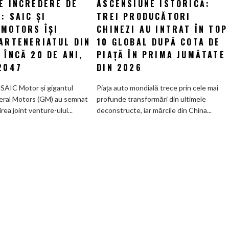
E ÎNCREDERE DE
ASCENSIUNE ISTORICĂ:
Un
Ascensiune
: SAIC ȘI
vot
TREI PRODUCĂTORI
istorică:
de
Trei
 MOTORS ÎȘI
CHINEZI AU INTRAT ÎN TOP
încredere
producători
PARTENERIATUL DIN
10 GLOBAL DUPĂ COTA DE
de
chinezi
 ÎNCĂ 20 DE ANI,
PIAȚĂ ÎN PRIMA JUMĂTATE
miliarde:
au
2047
DIN 2026
SAIC
intrat
și
în
 SAIC Motor și gigantul
Piața auto mondială trece prin cele mai
General
Top
eral Motors (GM) au semnat
profunde transformări din ultimele
Motors
10
irea joint venture-ului...
deconstructe, iar mărcile din China...
își
global
extind
după
parteneriatul
cota
din
de
China
piață
cu
în
încă
prima
20
jumătate
de
din
ani,
2026
până