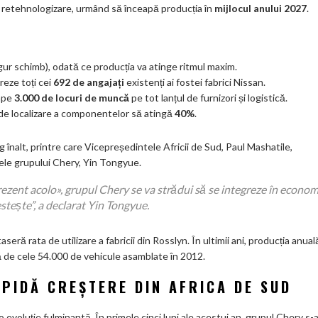
i retehnologizare, urmând să înceapă producția în
mijlocul anului 2027
.
gur schimb), odată ce producția va atinge ritmul maxim.
reze toți cei
692 de angajați
existenți ai fostei fabrici Nissan.
ape
3.000 de locuri de muncă
pe tot lanțul de furnizori și logistică.
a de localizare a componentelor să atingă
40%
.
ng înalt, printre care Vicepreședintele Africii de Sud, Paul Mashatile,
ele grupului Chery, Yin Tongyue.
i prezent acolo», grupul Chery se va strădui să se integreze în econo
estește”
, a declarat Yin Tongyue.
eră rata de utilizare a fabricii din Rosslyn. În ultimii ani, producția anual
ă de cele 54.000 de vehicule asamblate în 2012.
APIDĂ CREȘTERE DIN AFRICA DE SUD
o evoluție fulminantă. În primele cinci luni ale acestui an, grupul Chery s-