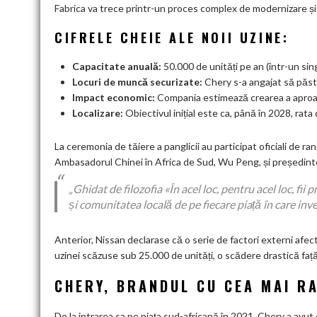
Fabrica va trece printr-un proces complex de modernizare ș
CIFRELE CHEIE ALE NOII UZINE:
Capacitate anuală:
50.000 de unități pe an (într-un sin
Locuri de muncă securizate:
Chery s-a angajat să păst
Impact economic:
Compania estimează crearea a apro
Localizare:
Obiectivul inițial este ca, până în 2028, rat
La ceremonia de tăiere a panglicii au participat oficiali de ra
Ambasadorul Chinei în Africa de Sud, Wu Peng, și președint
„Ghidat de filozofia «În acel loc, pentru acel loc, fi
și comunitatea locală de pe fiecare piață în care inv
Anterior, Nissan declarase că o serie de factori externi afectas
uzinei scăzuse sub 25.000 de unități, o scădere drastică faț
CHERY, BRANDUL CU CEA MAI R
De la intrarea sa pe piața sud-africană în 2021, Chery a avut 