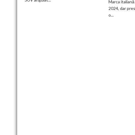
Marca italiană 
Motor
2024, dar pres
lansează
o...
SUV-
ul
masiv
GWM
H10