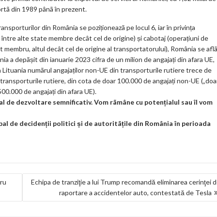
ortã din 1989 pânã în prezent.
sporturilor din România se poziționeazã pe locul 6, iar în privința
e între alte state membre decât cel de origine) și cabotaj (operațiuni de
at membru, altul decât cel de origine al transportatorului), România se afl
lonia a depãșit din ianuarie 2023 cifra de un milion de angajați din afara UE,
în Lituania numãrul angajaților non-UE din transporturile rutiere trece de
 transporturile rutiere, din cota de doar 100.000 de angajați non-UE („doa
00.000 de angajați din afara UE).
l de dezvoltare semnificativ. Vom rãmâne cu potențialul sau îl vom
pal de decidenții politici și de autoritãțile din România în perioada
tru
Echipa de tranziţie a lui Trump recomandă eliminarea cerinţei 
raportare a accidentelor auto, contestată de Tesla