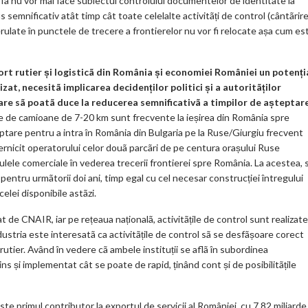
rfã nu vor mai face subiectul controlului documentelor de identitate la
ks
 semnificativ atât timp cât toate celelalte activitãți de control (cântãrire
ulate în punctele de trecere a frontierelor nu vor fi relocate așa cum es
ort rutier
ș
i logisticã din România
ș
i economiei României un potenți
izat, necesitã implicarea decidenților politici și a autoritãților
are sã
poat
ã
duce la reducerea semnificativ
ã
a timpilor de așteptar
e de camioane de 7-20 km sunt frecvente la ieșirea din România spre
teptare pentru a intra în România din Bulgaria pe la Ruse/Giurgiu frecvent
ernicit operatorului celor douã parcãri de pe centura orașului Ruse
ulele comerciale în vederea trecerii frontierei spre România. La acestea, 
pentru urmãtorii doi ani, timp egal cu cel necesar construcției întregului
elei disponibile astãzi.
t de CNAIR, iar pe rețeaua naționalã, activitãțile de control sunt realizate
dustria este interesatã ca activitãțile de control sã se desfãșoare corect
 rutier. Având în vedere cã ambele instituții se aflã în subordinea
ins și implementat cât se poate de rapid, ținând cont și de posibilitãțile
te primul contributor la exportul de servicii al României, cu 7,82 miliarde