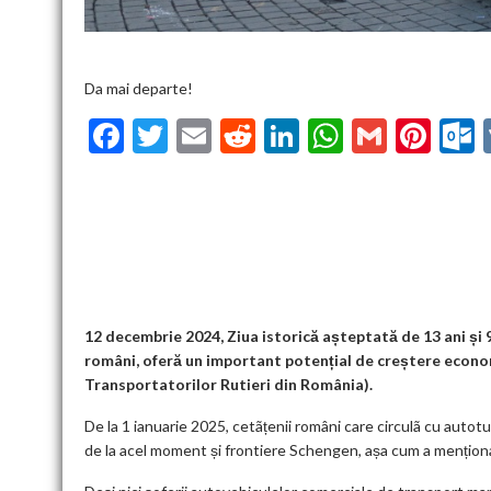
Da mai departe!
F
T
E
R
Li
W
G
Pi
ac
w
m
e
n
h
m
nt
u
e
itt
ai
d
ke
at
ai
er
l
b
er
l
di
dI
s
l
es
o
t
n
A
t
k
o
p
k
p
12 decembrie 2024, Ziua istorică așteptată de 13 ani și 9
români, oferă un important potențial de creștere econo
Transportatorilor Rutieri din România).
De la 1 ianuarie 2025, cetãțenii români care circulã cu autot
de la acel moment și frontiere Schengen, așa cum a menționat