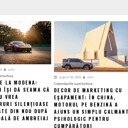
26
auto
pentru
t închise
august 06, 2026
auto
IE LA MODENA:
Revelație
pentru
Comentariile sunt închise
 ÎȘI DĂ SEAMA CĂ
la
DECOR DE MARKETING CU
Decor
Modena:
U VREA
EȘAPAMENT: ÎN CHINA,
de
Maserati
marketing
RURI SILENȚIOASE
MOTORUL PE BENZINĂ A
își
cu
ȘTE DIN NOU DUPĂ
AJUNS UN SIMPLU CALMAN
dă
eșapament:
DALĂ DE AMBREIAJ
PSIHOLOGIC PENTRU
seama
În
CUMPĂRĂTORI
că
China,