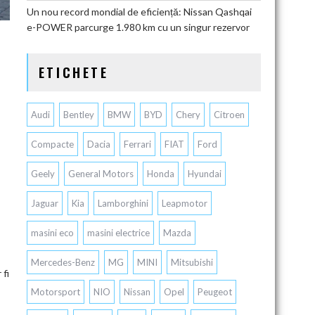
Un nou record mondial de eficiență: Nissan Qashqai
e-POWER parcurge 1.980 km cu un singur rezervor
ETICHETE
Audi
Bentley
BMW
BYD
Chery
Citroen
Compacte
Dacia
Ferrari
FIAT
Ford
Geely
General Motors
Honda
Hyundai
Jaguar
Kia
Lamborghini
Leapmotor
masini eco
masini electrice
Mazda
Mercedes-Benz
MG
MINI
Mitsubishi
 fi
Motorsport
NIO
Nissan
Opel
Peugeot