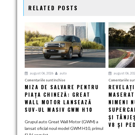
RELATED POSTS
august 06, 2026
auto
august 06, 20
pentru
Comentariile sunt închise
Comentariile sun
MIZA DE SALVARE PENTRU
REVELAȚ
Miza
PIAȚA CHINEZĂ: GREAT
de
MASERATI
salvare
WALL MOTOR LANSEAZĂ
NIMENI N
pentru
SUV-UL MASIV GWM H10
SUPERCA
piața
ȘI TÂNJE
chineză:
Grupul auto Great Wall Motor (GWM) a
V8 ȘI PE
Great
lansat oficial noul model GWM H10, primul
Wall
SUV angulat...