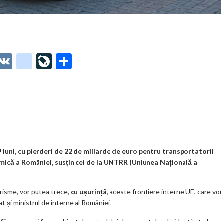
O
V
g
Li
P
t
K
o
ve
ar
o
o
Jo
ta
o
gl
ur
je
.
e_
n
az
co
b
al
ă
m
o
 luni, cu pierderi de 22 de miliarde de euro pentru transportatorii
mică a României, susțin cei de la UNTRR (Uniunea Națională a
o
k
urisme, vor putea trece,
cu ușurințã
, aceste frontiere interne UE, care vor
m
 și ministrul de interne al României.
ar