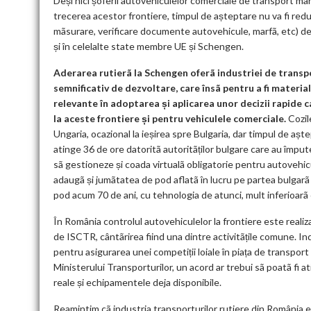
Deși nici șoferii autovehiculelor comerciale de transport ma
trecerea acestor frontiere, timpul de așteptare nu va fi redus
mãsurare, verificare documente autovehicule, marfã, etc) der
și în celelalte state membre UE și Schengen.
Aderarea rutierã la Schengen oferã industriei de transp
semnificativ de dezvoltare, care însã pentru a fi material
relevante în adoptarea și aplicarea unor decizii rapide c
la aceste frontiere și pentru vehiculele comerciale.
Cozil
Ungaria, ocazional la ieșirea spre Bulgaria, dar timpul de aș
atinge 36 de ore datoritã autoritãților bulgare care au împut
sã gestioneze și coada virtualã obligatorie pentru autovehic
adaugã și jumãtatea de pod aflatã în lucru pe partea bulgarã 
pod acum 70 de ani, cu tehnologia de atunci, mult inferioarã c
În România controlul autovehiculelor la frontiere este realiza
de ISCTR, cântãrirea fiind una dintre activitãțile comune. In
pentru asigurarea unei competiții loiale în piața de transport
Ministerului Transporturilor, un acord ar trebui sã poatã fi at
reale și echipamentele deja disponibile.
Reamintim cã industria transporturilor rutiere din România es