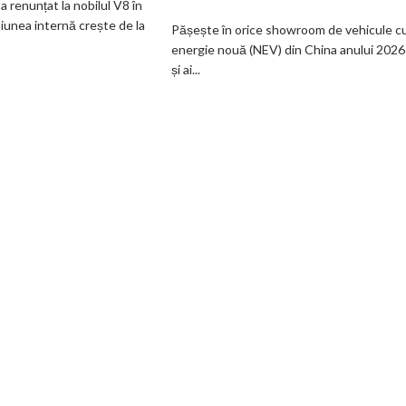
a renunțat la nobilul V8 în
nimeni
motorul
iunea internă crește de la
Pășește în orice showroom de vehicule c
nu
pe
energie nouă (NEV) din China anului 2026
vrea
benzină
și ai...
supercaruri
a
silențioase
ajuns
și
un
tânjește
simplu
din
calmant
nou
psihologic
după
pentru
V8
cumpărători
și
pedală
de
ambreiaj