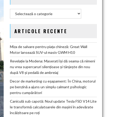
Categorii
ARTICOLE RECENTE
Miza de salvare pentru piața chineză: Great Wall
Motor lansează SUV-ul masiv GWM H10
Revelație la Modena: Maserati își dă seama că nimeni
nu vrea supercaruri silențioase și tânjește din nou
după V8 și pedală de ambreiaj
Decor de marketing cu eșapament: În China, motorul
pe benzină a ajuns un simplu calmant psihologic
pentru cumpărători
Caniculă sub capotă: Noul update Tesla FSD V14 Lite
le transformă calculatoarele din mașini în adevărate
încălzitoare pe roți