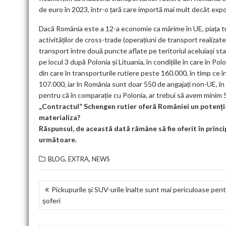
de euro în 2023, într-o țarã care importã mai mult decât exp
Dacã România este a 12-a economie ca mãrime în UE, piața tran
activitãților de cross-trade (operațiuni de transport realizat
transport între douã puncte aflate pe teritoriul aceluiași st
pe locul 3 dupã Polonia și Lituania, în condițiile în care în Po
din care în transporturile rutiere peste 160.000, în timp ce 
107.000, iar în România sunt doar 550 de angajați non-UE, în
pentru cã în comparație cu Polonia, ar trebui sã avem minim 5
„Contractul” Schengen rutier
oferã României un potenția
materializa?
Rãspunsul, de aceastã datã rãmâne sã fie oferit în princi
urmãtoare.
,
,
BLOG
EXTRA
NEWS
NAVIGARE
Pickupurile și SUV-urile înalte sunt mai periculoase pen
șoferi
ÎN
ARTICOLE