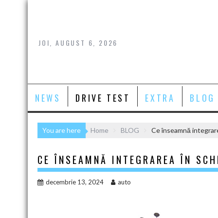
Skip
to
content
JOI, AUGUST 6, 2026
NEWS
DRIVE TEST
EXTRA
BLOG
You are here
Home
BLOG
Ce înseamnă integrare
CE ÎNSEAMNĂ INTEGRAREA ÎN SCH
decembrie 13, 2024
auto