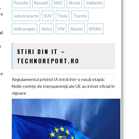
Porsche
Renault
SAIC
Skoda
Stellantis
,
te
subcompacte
SUV
Tesla
Toyota
Volkswagen
Volvo
VW
Xiaomi
XPENG
al
e
STIRI DIN IT –
TECHNOREPORT.RO
se
Regulamentul privind IA intră într-o nouă etapă:
Noile cerințe de transparență ale UE au intrat oficial în
vigoare