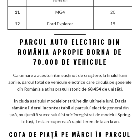
Electric
11
MG4
20
12
Ford Explorer
19
PARCUL AUTO ELECTRIC DIN
ROMÂNIA APROPIE BORNA DE
70.000 DE VEHICULE
Ca urmare a acestui ritm susținut de creștere, la finalul lunii
aprilie, parcul total de vehicule electrice care circulă pe șoselele
din România a atins pragul istoric de
68.454 de unități
.
În ciuda asaltului modelelor străine din ultimele luni,
Dacia
rămâne liderul incontestabil
al parcului electric general din
țară, mulțumită succesului istoric înregistrat de modelul Spring.
Totuși, Tesla recuperează rapid teren de la an la an.
COTA DE PIAȚĂ PE MĂRCI ÎN PARCUL