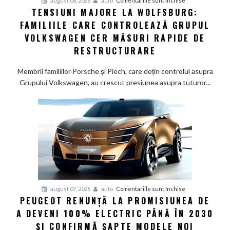
august 08, 2026
auto
Comentariile sunt închise
TENSIUNI MAJORE LA WOLFSBURG:
Tensiuni
FAMILIILE CARE CONTROLEAZĂ GRUPUL
majore
la
VOLKSWAGEN CER MĂSURI RAPIDE DE
Wolfsburg:
RESTRUCTURARE
Familiile
care
Membrii familiilor Porsche și Piëch, care dețin controlul asupra
controlează
Grupului Volkswagen, au crescut presiunea asupra tuturor...
Grupul
Volkswagen
cer
măsuri
rapide
de
restructurare
pentru
august 07, 2026
auto
Comentariile sunt închise
PEUGEOT RENUNȚĂ LA PROMISIUNEA DE
Peugeot
A DEVENI 100% ELECTRIC PÂNĂ ÎN 2030
renunță
la
ȘI CONFIRMĂ ȘAPTE MODELE NOI