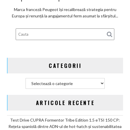
promisiunea
de
Marca franceză Peugeot își recalibrează strategia pentru
a
Europa și renunță la angajamentul ferm asumat la sfârșitul...
deveni
100%
electric
până
în
2030
și
CATEGORII
confirmă
șapte
modele
Categorii
noi
ARTICOLE RECENTE
Test Drive CUPRA Formentor Tribe Edition 1.5 eTSI 150 CP:
Rețeta spaniolă dintre ADN-ul de hot-hatch și sustenabilitatea