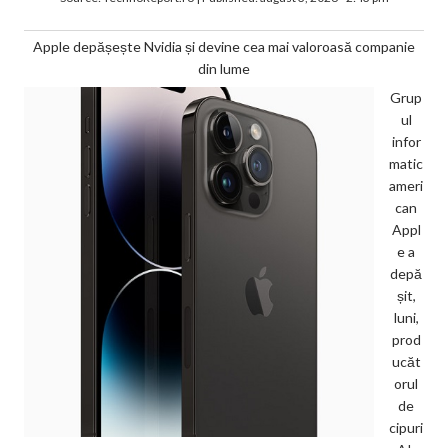
Apple depășește Nvidia și devine cea mai valoroasă companie
din lume
Grup
ul
infor
matic
ameri
can
Appl
e a
depă
șit,
luni,
prod
ucăt
orul
de
cipuri