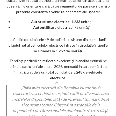
Dacă privim în detaliu structura înmatriculărilor din această lună,
observăm o orientare clară către segmentul de pasageri, dar și o
prezență constantă a vehiculelor comerciale ușoare:
Autoturisme electrice:
1.233 unități
Autoutilitare electrice:
75 unități
Luând în calcul și cele 49 de radieri din sistem din cursul lunii,
bilanțul net al vehiculelor electrice intrate în circulație în aprilie
se situează la
1.259 de unități
.
Tendința pozitivă se reflectă excelent și în analiza extinsă pe
primele patru luni ale anului 2026, perioadă în care românii au
înmatriculat deja un total cumulat de
5.248 de vehicule
electrice
.
„Piața auto electrică din România își continuă
traiectoria ascendentă, susținută atât de diversificarea
modelelor disponibile, cât și de interesul tot mai ridicat
al consumatorilor. Observăm o tranziție de la
dependență de câteva modele dominante către o piață