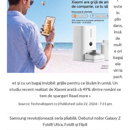
este
în
plin
dans,
însă
de
mult
e ori
bagaj
ele
vin la
pach
et și cu un bagaj invizibil: grijile pentru ce lăsăm în urmă. Un
studiu recent realizat de Xiaomi arată că 49% dintre români se
tem de spargeri
Read more »
Source:
TechnoReport.ro
|
Published:
iulie 22, 2026 - 7:31 pm
Samsung revoluționează seria pliabilă: Debutul noilor Galaxy Z
Fold8 Ultra, Fold8 și Flip8