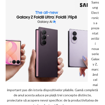
Sams
ung
Elect
ronic
s a
preze
ntat
astăz
i
noua
serie
Galax
y Z,
marc
ând
cel
mai
important pas din istoria dispozitivelor pliabile. Gamă completă
de anul acesta aduce pe piață trei concepte distincte,
proiectate să acopere nevoi specifice: de la productivitatea de