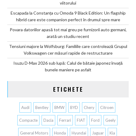
viitorului
Escapada la Constanța cu Omoda 9 Black Edition: Un flagship
hibrid care este companion perfect în drumul spre mare
Povara datoriilor apasă tot mai greu pe furnizorii auto germani,
arată un studiu recent
Tensiuni majore la Wolfsburg: Familiile care controlează Grupul
Volkswagen cer măsuri rapide de restructurare
Isuzu D-Max 2026 sub lupă: Calul de bătaie japonez învață
bunele maniere pe asfalt
ETICHETE
Audi
Bentley
BMW
BYD
Chery
Citroen
Compacte
Dacia
Ferrari
FIAT
Ford
Geely
General Motors
Honda
Hyundai
Jaguar
Kia