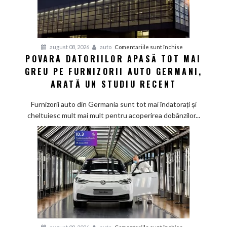
pentru
august 08, 2026
auto
Comentariile sunt închise
POVARA DATORIILOR APASĂ TOT MAI
Povara
GREU PE FURNIZORII AUTO GERMANI,
datoriilor
apasă
ARATĂ UN STUDIU RECENT
tot
mai
Furnizorii auto din Germania sunt tot mai îndatorați și
greu
cheltuiesc mult mai mult pentru acoperirea dobânzilor...
pe
furnizorii
auto
germani,
arată
un
studiu
recent
pentru