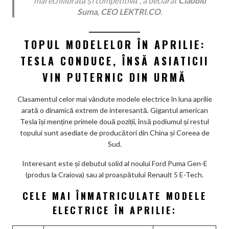
mai echilibrată și competitivă”, a declarat
Claudiu
Suma, CEO LEKTRI.CO
.
TOPUL MODELELOR ÎN APRILIE:
TESLA CONDUCE, ÎNSĂ ASIATICII
VIN PUTERNIC DIN URMĂ
Clasamentul celor mai vândute modele electrice în luna aprilie
arată o dinamică extrem de interesantă. Gigantul american
Tesla își menține primele două poziții, însă podiumul și restul
topului sunt asediate de producători din China și Coreea de
Sud.
Interesant este și debutul solid al noului Ford Puma Gen-E
(produs la Craiova) sau al proaspătului Renault 5 E-Tech.
CELE MAI ÎNMATRICULATE MODELE
ELECTRICE ÎN APRILIE: