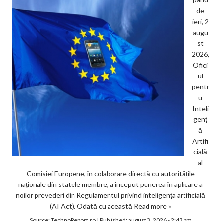
de
ieri, 2
augu
st
2026,
Ofici
ul
pentr
u
Inteli
genț
ă
Artifi
cială
al
Comisiei Europene, în colaborare directă cu autoritățile
naționale din statele membre, a început punerea în aplicare a
noilor prevederi din Regulamentul privind inteligența artificială
(AI Act). Odată cu această
Read more »
Source:
TechnoReport.ro
|
Published:
august 3, 2026 - 2:43 pm