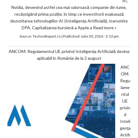
AI,
Nvidia, devenind astfel cea mai valoroasă companie din lume,
recâștigând prima poziție, în timp ce investitorii evaluează
dezvoltarea tehnologiilor AI (Inteligența Artificială), transmite
DPA. Capitalizarea bursieră a Apple a
Read more »
Source:
TechnoReport.ro
|
Published:
iulie 30, 2026 - 2:13 pm
ANCOM: Regulamentul UE privind Inteligența Artificială devine
aplicabil în România de la 2 august
ANC
OM:
Regu
lame
ntul
UE
privin
d
Inteli
gența
Artifi