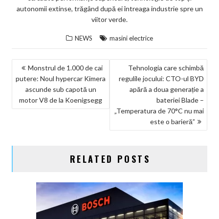
autonomii extinse, trăgând după ei întreaga industrie spre un
viitor verde.
NEWS
masini electrice
NAVIGARE
Monstrul de 1.000 de cai
Tehnologia care schimbă
putere: Noul hypercar Kimera
regulile jocului: CTO-ul BYD
ÎN
ascunde sub capotă un
apără a doua generație a
ARTICOLE
motor V8 de la Koenigsegg
bateriei Blade –
„Temperatura de 70°C nu mai
este o barieră”
RELATED POSTS