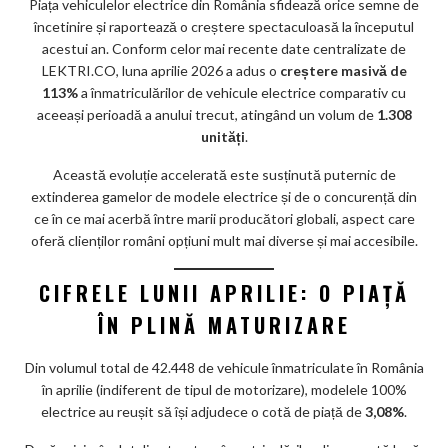
o
Piața vehiculelor electrice din România sfidează orice semne de
încetinire și raportează o creștere spectaculoasă la începutul
o
acestui an. Conform celor mai recente date centralizate de
k
LEKTRI.CO, luna aprilie 2026 a adus o
creștere masivă de
113%
a înmatriculărilor de vehicule electrice comparativ cu
m
aceeași perioadă a anului trecut, atingând un volum de
1.308
ar
unități
.
ks
Această evoluție accelerată este susținută puternic de
extinderea gamelor de modele electrice și de o concurență din
ce în ce mai acerbă între marii producători globali, aspect care
oferă clienților români opțiuni mult mai diverse și mai accesibile.
CIFRELE LUNII APRILIE: O PIAȚĂ
ÎN PLINĂ MATURIZARE
Din volumul total de 42.448 de vehicule înmatriculate în România
în aprilie (indiferent de tipul de motorizare), modelele 100%
electrice au reușit să își adjudece o cotă de piață de
3,08%
.