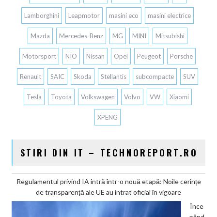
Lamborghini
Leapmotor
masini eco
masini electrice
Mazda
Mercedes-Benz
MG
MINI
Mitsubishi
Motorsport
NIO
Nissan
Opel
Peugeot
Porsche
Renault
SAIC
Skoda
Stellantis
subcompacte
SUV
Tesla
Toyota
Volkswagen
Volvo
VW
Xiaomi
XPENG
STIRI DIN IT – TECHNOREPORT.RO
Regulamentul privind IA intră într-o nouă etapă: Noile cerințe
de transparență ale UE au intrat oficial în vigoare
Înce
pând