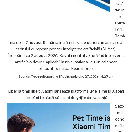
cială
devin
e
aplica
bil în
Româ
nia de la 2 august România intră în faza de punere în aplicare a
cadrului european pentru inteligența artificială (AI Act).
Începând cu 2 august 2026, Regulamentul UE privind inteligența
artificială devine aplicabil la nivel național, cu un calendar
etapizat pentru…
Read more »
Source:
TechnoReport.ro
|
Published:
iulie 27, 2026 - 6:27 am
Liber la timp liber: Xiaomi lansează platforma „Me Time is Xiaomi
Time” și te ajută să scapi de grijile din vacanță
Sezo
nul
conc
ediilo
r