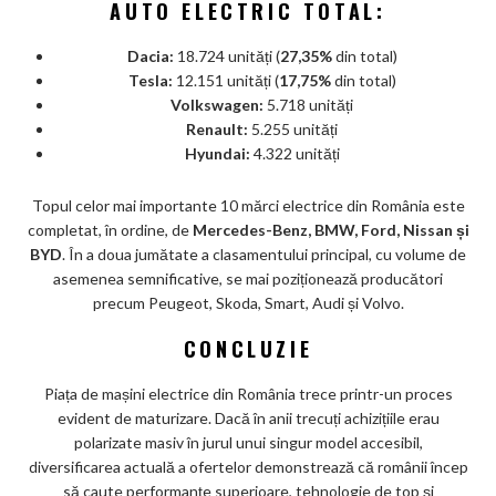
AUTO ELECTRIC TOTAL:
Dacia:
18.724 unități (
27,35%
din total)
Tesla:
12.151 unități (
17,75%
din total)
Volkswagen:
5.718 unități
Renault:
5.255 unități
Hyundai:
4.322 unități
Topul celor mai importante 10 mărci electrice din România este
completat, în ordine, de
Mercedes-Benz, BMW, Ford, Nissan și
BYD
. În a doua jumătate a clasamentului principal, cu volume de
asemenea semnificative, se mai poziționează producători
precum Peugeot, Skoda, Smart, Audi și Volvo.
CONCLUZIE
Piața de mașini electrice din România trece printr-un proces
evident de maturizare. Dacă în anii trecuți achizițiile erau
polarizate masiv în jurul unui singur model accesibil,
diversificarea actuală a ofertelor demonstrează că românii încep
să caute performanțe superioare, tehnologie de top și