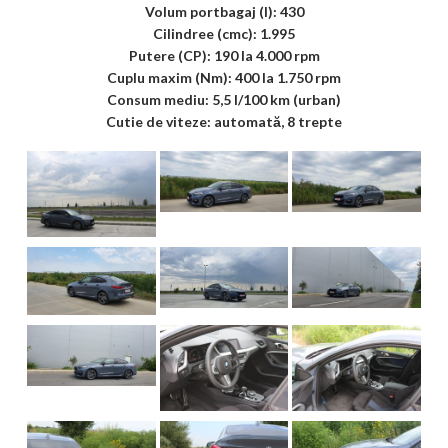
Volum portbagaj (l): 430
Cilindree (cmc): 1.995
Putere (CP): 190 la 4.000 rpm
Cuplu maxim (Nm): 400 la 1.750 rpm
Consum mediu: 5,5 l/100 km (urban)
Cutie de viteze: automată, 8 trepte