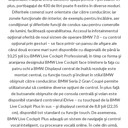
plus, portbagajul de 430 de litri poate fi extins în diverse moduri.
Diferitele comenzi sunt orientate clar către conducător, iar
zonele funcţionale din interior, de exemplu pentru încălzire, aer
condiţionat şi diferitele funcţii de condus sau pentru comenzile
de lumini, facilitează operabilitatea. Accesul la infotainmentul
opţional oferită de noul sistem de operare BMW 7.0 – cu control
opţional prin gesturi – se face printr-un panou de afişare ale
cărui două ecrane mari sunt disponibile cu diagonală de până la
10,25 ţoli (cu BMW Live Cockpit Professional), în timp ce forma şi
aranjarea designului BMW Live Cockpit face trimitere la faţa cu
patru ochi a BMW. Displayul central de înaltă rezoluţie este
montat central, cu funcţie touch şi înclinat în stilul BMW
obişnuit către conducător. BMW Seria 2 Gran Coupé permite
utilizatorului să combine diverse opţiuni de control. În plus faţă
de butoanele obişnuite de pe consola centrală şi volan este
disponibil standard controlerul iDrive – cu touchpad de la BMW
Live Cockpit Plus în sus – şi displayul central de 8,8 ţoli (22,35
cm), disponibil tot standard cu funcţie touch. De asemenea,
BMW Live Cockpit Plus adaugă un sistem de navigaţie şi control
vocal inteligent, cu procesare vocală online. În cele din urmă,