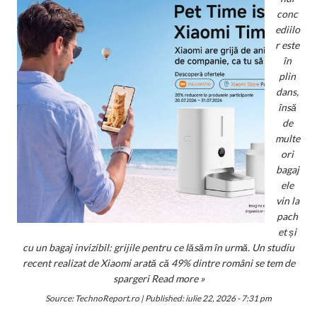
conc
ediilo
r este
în
plin
dans,
însă
de
multe
ori
bagaj
ele
vin la
pach
et și
cu un bagaj invizibil: grijile pentru ce lăsăm în urmă. Un studiu
recent realizat de Xiaomi arată că 49% dintre români se tem de
spargeri
Read more »
Source:
TechnoReport.ro
|
Published:
iulie 22, 2026 - 7:31 pm