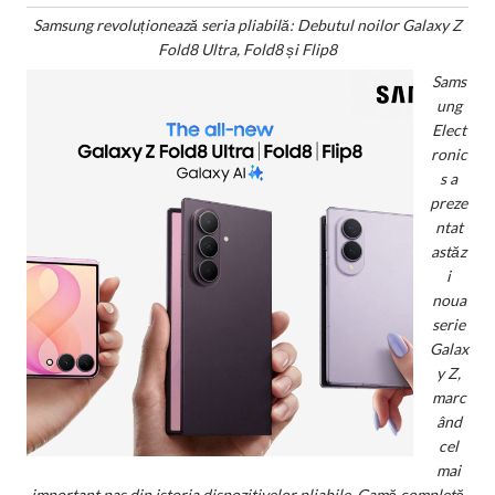
Samsung revoluționează seria pliabilă: Debutul noilor Galaxy Z
Fold8 Ultra, Fold8 și Flip8
Sams
ung
Elect
ronic
s a
preze
ntat
astăz
i
noua
serie
Galax
y Z,
marc
ând
cel
mai
important pas din istoria dispozitivelor pliabile. Gamă completă