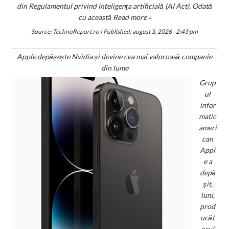
din Regulamentul privind inteligența artificială (AI Act). Odată
cu această
Read more »
Source:
TechnoReport.ro
|
Published:
august 3, 2026 - 2:43 pm
Apple depășește Nvidia și devine cea mai valoroasă companie
din lume
Grup
ul
infor
matic
ameri
can
Appl
e a
depă
șit,
luni,
prod
ucăt
orul