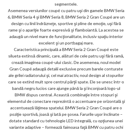
segmentele.
Asemenea versiunilor coupé cu patru uşi din gamele BMW Seria
6, BMW Seria 4 şi BMW Seria 8, BMW Seria 2 Gran Coupé are un
design cu linii îndrăzneţe, sportive şi pline de emoţie, uşi fără
rame şi o apariţie foarte expresivă şi flamboiantă. La acestea se
adaugă un nivel mare de funcţionalitate, inclusiv spaţiu interior
excelent şi un portbagaj mare.
Caracteristica principală a BMW Seria 2 Gran Coupé este
silueta extinsă dinamic, care, alături de cele patru uşi fără ramă,
crează imaginea coupé-ului clasic. De asemenea, noul model
Gran Coupé adaugă detalii exclusive precum barele conturate
ale grilei radiatorului şi, cel mai atractiv, noul design al stopurilor
care se extind mult spre centrul părţii spate. Ele se unesc într-o
bandă negru lucios care ajunge până la şi înconjoară logo-ul
BMW dispus central. Această combinaţie între stopuri şi
elementul de conectare reprezintă o accentuare pe orizontală şi
accentuează lăţimea spatelui. BMW Seria 2 Gran Coupé are o
poziţie sportivă, joasă şi lată pe şosea. Farurile uşor înclinate –
dotate standard cu tehnologie LED integrală, cu opţiunea unei
variante adaptive – formează faimoasa faţă BMW cu patru ochi