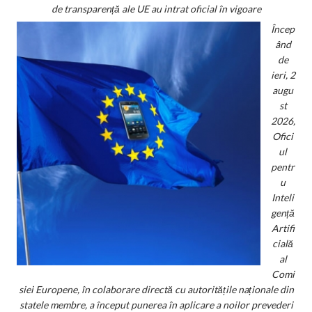
de transparență ale UE au intrat oficial în vigoare
Încep
ând
de
ieri, 2
augu
st
2026,
Ofici
ul
pentr
u
Inteli
gență
Artifi
cială
al
Comi
siei Europene, în colaborare directă cu autoritățile naționale din
statele membre, a început punerea în aplicare a noilor prevederi