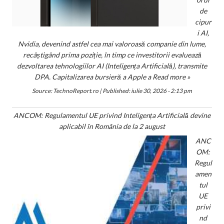
de
cipur
i AI,
Nvidia, devenind astfel cea mai valoroasă companie din lume,
recâștigând prima poziție, în timp ce investitorii evaluează
dezvoltarea tehnologiilor AI (Inteligența Artificială), transmite
DPA. Capitalizarea bursieră a Apple a
Read more »
Source:
TechnoReport.ro
|
Published:
iulie 30, 2026 - 2:13 pm
ANCOM: Regulamentul UE privind Inteligența Artificială devine
aplicabil în România de la 2 august
ANC
OM:
Regul
amen
tul
UE
privi
nd