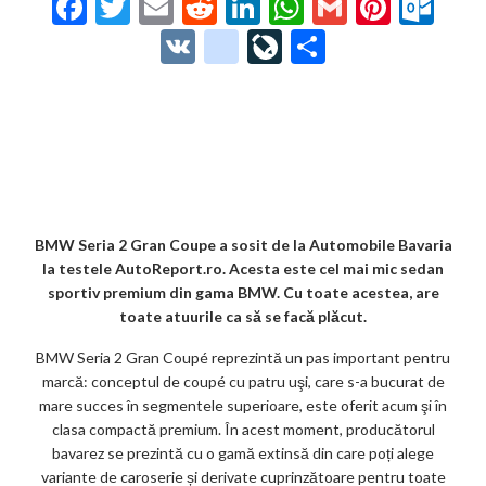
F
T
E
R
Li
W
G
Pi
O
ac
w
m
e
n
h
m
nt
ut
V
g
Li
P
e
itt
ai
d
ke
at
ai
er
lo
K
o
ve
ar
b
er
l
di
dI
s
l
es
o
o
Jo
ta
o
t
n
A
t
k.
gl
ur
je
o
p
co
e_
n
az
k
p
m
b
al
ă
o
BMW Seria 2 Gran Coupe a sosit de la Automobile Bavaria
la testele AutoReport.ro. Acesta este cel mai mic sedan
o
sportiv premium din gama BMW. Cu toate acestea, are
k
toate atuurile ca să se facă plăcut.
m
BMW Seria 2 Gran Coupé reprezintă un pas important pentru
marcă: conceptul de coupé cu patru uşi, care s-a bucurat de
ar
mare succes în segmentele superioare, este oferit acum şi în
ks
clasa compactă premium. În acest moment, producătorul
bavarez se prezintă cu o gamă extinsă din care poți alege
variante de caroserie și derivate cuprinzătoare pentru toate