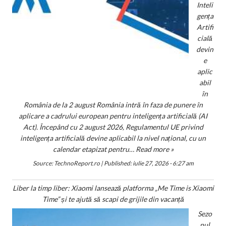
Inteli
gența
Artifi
cială
devin
e
aplic
abil
în
România de la 2 august România intră în faza de punere în
aplicare a cadrului european pentru inteligența artificială (AI
Act). Începând cu 2 august 2026, Regulamentul UE privind
inteligența artificială devine aplicabil la nivel național, cu un
calendar etapizat pentru…
Read more »
Source:
TechnoReport.ro
|
Published:
iulie 27, 2026 - 6:27 am
Liber la timp liber: Xiaomi lansează platforma „Me Time is Xiaomi
Time” și te ajută să scapi de grijile din vacanță
Sezo
nul