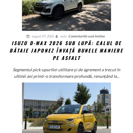
companion
perfect
în
drumul
spre
mare
pentru
august 07, 2026
auto
Comentariile sunt închise
ISUZU D-MAX 2026 SUB LUPĂ: CALUL DE
Isuzu
BĂTAIE JAPONEZ ÎNVAȚĂ BUNELE MANIERE
D-
Max
PE ASFALT
2026
sub
Segmentul pick-upurilor utilitare și de agrement a trecut în
lupă:
ultimii ani printr-o transformare profundă, renunțând la...
Calul
de
bătaie
japonez
învață
bunele
maniere
pe