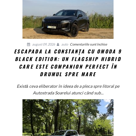
pentru
august 09, 2026
auto
Comentariile sunt închise
ESCAPADA LA CONSTANȚA CU OMODA 9
Escapada
BLACK EDITION: UN FLAGSHIP HIBRID
la
Constanța
CARE ESTE COMPANION PERFECT ÎN
cu
DRUMUL SPRE MARE
Omoda
9
Există ceva eliberator în ideea de a pleca spre litoral pe
Black
Autostrada Soarelui atunci când sub...
Edition:
Un
flagship
hibrid
care
este