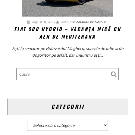
asfalt
pentru
august 04, 2026
auto
Comentariile sunt închise
FIAT 500 HYBRID – VACANȚA MICĂ CU
Fiat
AER DE MEDITERANA
500
Hybrid
Ești la semafor pe Bulevardul Magheru, soarele de iulie arde
–
dogoritor pe asfalt, dar înăuntru ești...
vacanța
mică
cu
aer
de
Mediterana
CATEGORII
Categorii