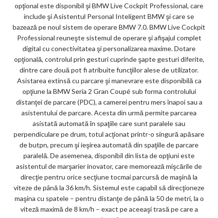
opţional este disponibil şi BMW Live Cockpit Professional, care
include şi Asistentul Personal Inteligent BMW şi care se
bazează pe noul sistem de operare BMW 7.0. BMW Live Cockpit
Professional reuneşte sistemul de operare şi afişajul complet
digital cu conectivitatea şi personalizarea maxime. Dotare
opţională, controlul prin gesturi cuprinde şapte gesturi diferite,
dintre care două pot fi atribuite funcţiilor alese de utilizator.
Asistarea extinsă cu parcare şi manevrare este disponibilă ca
opţiune la BMW Seria 2 Gran Coupé sub forma controlului
distanţei de parcare (PDC), a camerei pentru mers înapoi sau a
asistentului de parcare. Acesta din urmă permite parcarea
asistată automată în spaţiile care sunt paralele sau
perpendiculare pe drum, totul acţionat printr-o singură apăsare
de butpn, precum şi ieşirea automată din spaţiile de parcare
paralelă. De asemenea, disponibil din lista de opţiuni este
asistentul de marşarier inovator, care memorează mişcările de
direcţie pentru orice secţiune tocmai parcursă de maşină la
viteze de până la 36 km/h. Sistemul este capabil să direcţioneze
maşina cu spatele – pentru distanţe de până la 50 de metri, la o
viteză maximă de 8 km/h – exact pe aceeaşi trasă pe care a