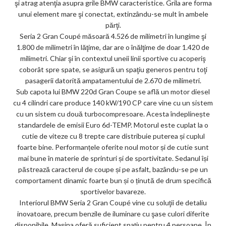
şi atrag atenţia asupra grile BMW caracteristice. Grila are forma
unui element mare şi conectat, extinzându-se mult în ambele
părţi.
Seria 2 Gran Coupé măsoară 4.526 de milimetri în lungime şi
1.800 de milimetri în lăţime, dar are o înălţime de doar 1.420 de
milimetri. Chiar şi în contextul uneii linii sportive cu acoperiş
coborât spre spate, se asigură un spaţiu generos pentru toţi
pasagerii datorită ampatamentului de 2.670 de milimetri.
Sub capota lui BMW 220d Gran Coupe se află un motor diesel
cu 4 cilindri care produce 140 kW/190 CP care vine cu un sistem
cu un sistem cu două turbocompresoare. Acesta îndeplinește
standardele de emisii Euro 6d-TEMP. Motorul este cuplat la o
cutie de viteze cu 8 trepte care distribuie puterea și cuplul
foarte bine. Performanțele oferite noul motor și de cutie sunt
mai bune în materie de sprinturi și de sportivitate. Sedanul își
păstrează caracterul de coupe și pe asfalt, bazându-se pe un
comportament dinamic foarte bun și o ținută de drum specifică
sportivelor bavareze.
Interiorul BMW Seria 2 Gran Coupé vine cu soluţii de detaliu
inovatoare, precum benzile de iluminare cu şase culori diferite
disponibile. Mașina oferă suficient spațiu pentru 4 persoane. În