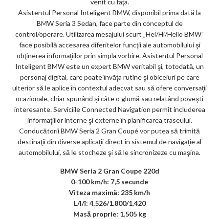
venit cu faţa.
Asistentul Personal Inteligent BMW, disponibil prima dată la
BMW Seria 3 Sedan, face parte din conceptul de
control/operare. Utilizarea mesajului scurt „Hei/Hi/Hello BMW”
face posibilă accesarea diferitelor funcţii ale automobilului şi
obţinerea informaţiilor prin simpla vorbire. Asistentul Personal
Inteligent BMW este un expert BMW veritabil şi, totodată, un
personaj digital, care poate învăţa rutine şi obiceiuri pe care
ulterior să le aplice în contextul adecvat sau să ofere conversaţii
ocazionale, chiar spunând şi câte o glumă sau relatând poveşti
interesante. Serviciile Connected Navigation permit includerea
informaţiilor interne şi externe în planificarea traseului.
Conducătorii BMW Seria 2 Gran Coupé vor putea să trimită
destinaţii din diverse aplicaţii direct în sistemul de navigaţie al
automobilului, să le stocheze şi să le sincronizeze cu maşina.
BMW Seria 2 Gran Coupe 220d
0-100 km/h: 7,5 secunde
Viteza maximă: 235 km/h
L/l/î: 4.526/1.800/1.420
Masă proprie: 1.505 kg