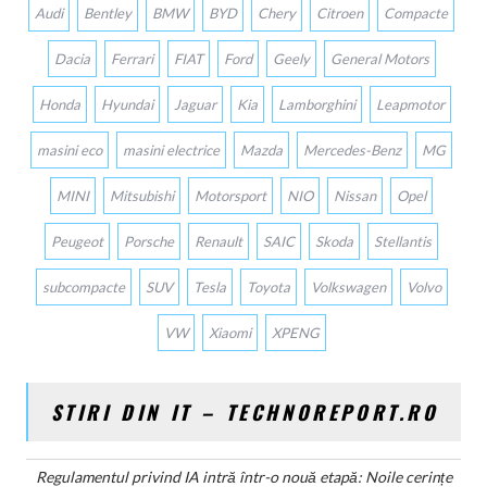
Audi
Bentley
BMW
BYD
Chery
Citroen
Compacte
Dacia
Ferrari
FIAT
Ford
Geely
General Motors
Honda
Hyundai
Jaguar
Kia
Lamborghini
Leapmotor
masini eco
masini electrice
Mazda
Mercedes-Benz
MG
MINI
Mitsubishi
Motorsport
NIO
Nissan
Opel
Peugeot
Porsche
Renault
SAIC
Skoda
Stellantis
subcompacte
SUV
Tesla
Toyota
Volkswagen
Volvo
VW
Xiaomi
XPENG
STIRI DIN IT – TECHNOREPORT.RO
Regulamentul privind IA intră într-o nouă etapă: Noile cerințe