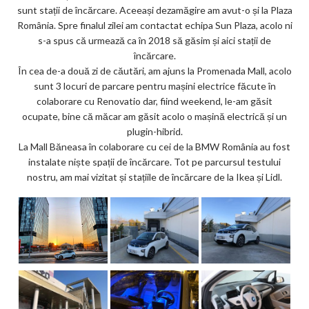
sunt stații de încărcare. Aceeași dezamăgire am avut-o și la Plaza
România. Spre finalul zilei am contactat echipa Sun Plaza, acolo ni
s-a spus că urmează ca în 2018 să găsim și aici stații de
încărcare.
În cea de-a două zi de căutări, am ajuns la Promenada Mall, acolo
sunt 3 locuri de parcare pentru mașini electrice făcute în
colaborare cu Renovatio dar, fiind weekend, le-am găsit
ocupate, bine că măcar am găsit acolo o mașină electrică și un
plugin-hibrid.
La Mall Băneasa în colaborare cu cei de la BMW România au fost
instalate niște spații de încărcare. Tot pe parcursul testului
nostru, am mai vizitat și stațiile de încărcare de la Ikea și Lidl.