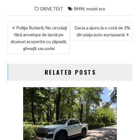
,
DRIVE TEST
BMW
masini eco
NAVIGARE
Poliţia Rutieră: Nu circulaţi
Dacia a ajuns la o cotă de 3%
fără anvelope de iarnă pe
din piaţa auto europeană
ÎN
drumuri acoperite cu zăpadă,
ARTICOLE
gheaţă sau polei
RELATED POSTS