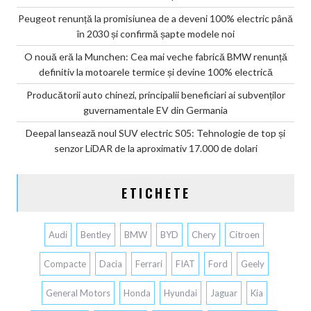
Peugeot renunță la promisiunea de a deveni 100% electric până
în 2030 și confirmă șapte modele noi
O nouă eră la Munchen: Cea mai veche fabrică BMW renunță
definitiv la motoarele termice și devine 100% electrică
Producătorii auto chinezi, principalii beneficiari ai subvenților
guvernamentale EV din Germania
Deepal lansează noul SUV electric S05: Tehnologie de top și
senzor LiDAR de la aproximativ 17.000 de dolari
ETICHETE
Audi
Bentley
BMW
BYD
Chery
Citroen
Compacte
Dacia
Ferrari
FIAT
Ford
Geely
General Motors
Honda
Hyundai
Jaguar
Kia