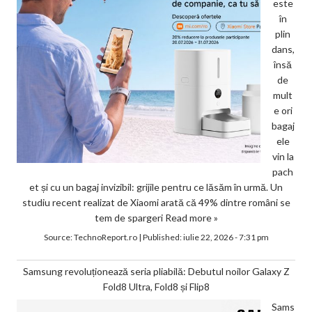
este
în
plin
dans,
însă
de
mult
e ori
bagaj
ele
vin la
pach
et și cu un bagaj invizibil: grijile pentru ce lăsăm în urmă. Un
studiu recent realizat de Xiaomi arată că 49% dintre români se
tem de spargeri
Read more »
Source:
TechnoReport.ro
|
Published:
iulie 22, 2026 - 7:31 pm
Samsung revoluționează seria pliabilă: Debutul noilor Galaxy Z
Fold8 Ultra, Fold8 și Flip8
Sams