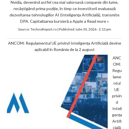
Nvidia, devenind astfel cea mai valoroasă companie din lume,
recâștigând prima poziție, în timp ce investitorii evaluează
dezvoltarea tehnologiilor AI (Inteligența Artificială), transmite
DPA. Capitalizarea bursieră a Apple a
Read more »
Source:
TechnoReport.ro
|
Published:
iulie 30, 2026 - 2:13 pm
ANCOM: Regulamentul UE privind Inteligența Artificială devine
aplicabil în România de la 2 august
ANC
OM:
Regu
lame
ntul
UE
privin
d
Inteli
gența
Artifi
cială