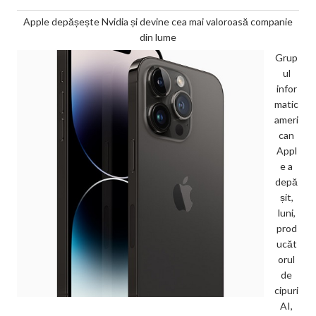
Apple depășește Nvidia și devine cea mai valoroasă companie
din lume
Grup
ul
infor
matic
ameri
can
Appl
e a
depă
șit,
luni,
prod
ucăt
orul
de
cipuri
AI,