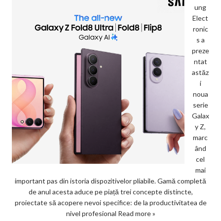
ung
Elect
ronic
s a
preze
ntat
astăz
i
noua
serie
Galax
y Z,
marc
ând
cel
mai
important pas din istoria dispozitivelor pliabile. Gamă completă
de anul acesta aduce pe piață trei concepte distincte,
proiectate să acopere nevoi specifice: de la productivitatea de
nivel profesional
Read more »