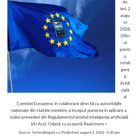
de
ieri, 2
augu
st
2026,
Ofici
ul
pentr
u
Inteli
genț
ă
Artifi
cială
al
Comisiei Europene, în colaborare directă cu autoritățile
naționale din statele membre, a început punerea în aplicare a
noilor prevederi din Regulamentul privind inteligența artificială
(AI Act). Odată cu această
Read more »
Source:
TechnoReport.ro
|
Published:
august 3, 2026 - 2:43 pm