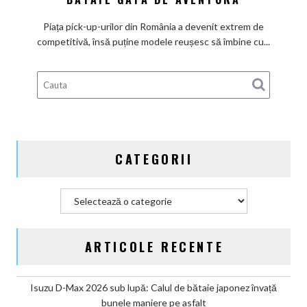
Musso
Piața pick-up-urilor din România a devenit extrem de
Grand:
competitivă, însă puține modele reușesc să îmbine cu...
Calul
de
bătaie
gata
de
aventură
CATEGORII
Categorii
ARTICOLE RECENTE
Isuzu D-Max 2026 sub lupă: Calul de bătaie japonez învață
bunele maniere pe asfalt