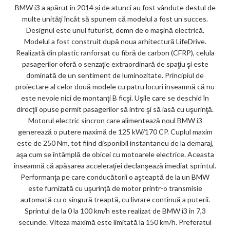
BMW i3 a apărut în 2014 și de atunci au fost vândute destul de
ar
multe unități încât să spunem că modelul a fost un succes.
ks
Designul este unul futurist, demn de o mașină electrică.
Modelul a fost construit după noua arhitectură LifeDrive.
Realizată din plastic ranforsat cu fibră de carbon (CFRP), celula
pasagerilor oferă o senzaţie extraordinară de spaţiu şi este
dominată de un sentiment de luminozitate. Principiul de
proiectare al celor două modele cu patru locuri înseamnă că nu
este nevoie nici de montanţi B ficşi. Uşile care se deschid în
direcţii opuse permit pasagerilor să intre şi să iasă cu uşurinţă.
Motorul electric sincron care alimentează noul BMW i3
generează o putere maximă de 125 kW/170 CP. Cuplul maxim
este de 250 Nm, tot fiind disponibil instantaneu de la demaraj,
aşa cum se întâmplă de obicei cu motoarele electrice. Aceasta
înseamnă că apăsarea acceleraţiei declanşează imediat sprintul.
Performanţa pe care conducătorii o aşteaptă de la un BMW
este furnizată cu uşurinţă de motor printr-o transmisie
automată cu o singură treaptă, cu livrare continuă a puterii.
Sprintul de la 0 la 100 km/h este realizat de BMW i3 în 7,3
secunde. Viteza maximă este limitată la 150 km/h. Preferatul