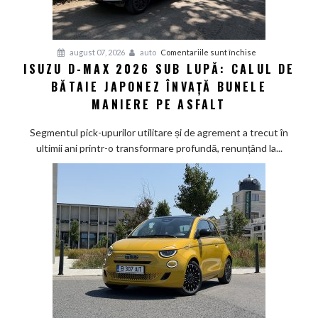
pentru
august 07, 2026
auto
Comentariile sunt închise
ISUZU D-MAX 2026 SUB LUPĂ: CALUL DE
Isuzu
BĂTAIE JAPONEZ ÎNVAȚĂ BUNELE
D-
Max
MANIERE PE ASFALT
2026
sub
Segmentul pick-upurilor utilitare și de agrement a trecut în
lupă:
ultimii ani printr-o transformare profundă, renunțând la...
Calul
de
bătaie
japonez
învață
bunele
maniere
pe
asfalt