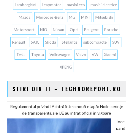
Lamborghini
Leapmotor
masini eco
masini electrice
Mazda
Mercedes-Benz
MG
MINI
Mitsubishi
Motorsport
NIO
Nissan
Opel
Peugeot
Porsche
Renault
SAIC
Skoda
Stellantis
subcompacte
SUV
Tesla
Toyota
Volkswagen
Volvo
VW
Xiaomi
XPENG
STIRI DIN IT – TECHNOREPORT.RO
Regulamentul privind IA intră într-o nouă etapă: Noile cerințe
de transparență ale UE au intrat oficial în vigoare
Înce
pând