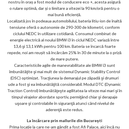
nostru în oraș a fost modul de conducere eco +, acesta asigură
o rulare optimă, dar și o limitare a vitezei la 90 km/oră pentru o
mai bună eficiență.
Localizată jos în podeaua automobilului, bateria litiu-ion de înaltă
tensiune oferă o autonomie de 290-300 de kilometri, conform
ciclului NEDC în utilizare cotidiană. Consumul combinat de
energie electrică al noului BMW i3 în ciclul NEDC variază între
13,6 şi 13,1 kWh pentru 100 km. Bateria se încarcă foarte
repede, noi am reușit să încărcăm 25% în 30 de minute la o priză
de mare putere.
Caracteristicile agile de manevrabilitate ale BMW i3 sunt
îmbunătăţite şi mai mult de sistemul Dynamic Stability Control
(DSC) optimizat. Tracţiunea la demarajul pe zăpadă şi drumuri
ude a fost şi ea îmbunătăţită considerabil. Modul DTC (Dynamic
Traction Control) îmbunătăţeşte agilitatea la viteze mai mari şi în
timpul virajelor abordate sportiv, permiţând chiar şi derapaje
uşoare şi controlabile în siguranţă atunci când nivelul de
aderenţă este redus.
La încărcare prin mallurile din București
Prima locație la care ne-am gândit a fost Afi Palace, aici încă nu