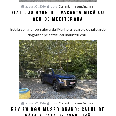
pentru
august 04, 2026
auto
Comentariile sunt închise
FIAT 500 HYBRID – VACANȚA MICĂ CU
Fiat
AER DE MEDITERANA
500
Hybrid
Ești la semafor pe Bulevardul Magheru, soarele de iulie arde
–
dogoritor pe asfalt, dar înăuntru ești...
vacanța
mică
cu
aer
de
Mediterana
pentru
august 03, 2026
auto
Comentariile sunt închise
REVIEW KGM MUSSO GRAND: CALUL DE
Review
BĂTAIE GATA DE AVENTURĂ
KGM