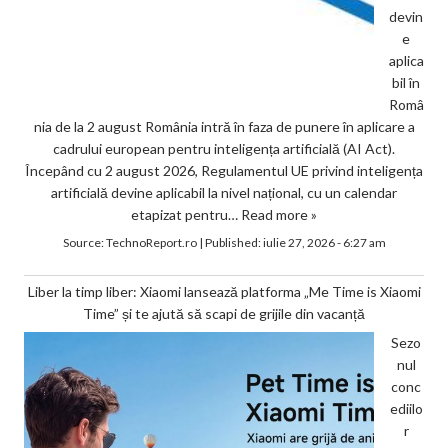
devin
e
aplica
bil în
Româ
nia de la 2 august România intră în faza de punere în aplicare a
cadrului european pentru inteligența artificială (AI Act).
Începând cu 2 august 2026, Regulamentul UE privind inteligența
artificială devine aplicabil la nivel național, cu un calendar
etapizat pentru…
Read more »
Source:
TechnoReport.ro
|
Published:
iulie 27, 2026 - 6:27 am
Liber la timp liber: Xiaomi lansează platforma „Me Time is Xiaomi
Time” și te ajută să scapi de grijile din vacanță
Sezo
nul
conc
ediilo
r