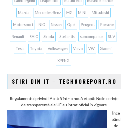
Lamborghini
Leapmotor
masini eco
masini electrice
Mazda
Mercedes-Benz
MG
MINI
Mitsubishi
Motorsport
NIO
Nissan
Opel
Peugeot
Porsche
Renault
SAIC
Skoda
Stellantis
subcompacte
SUV
Tesla
Toyota
Volkswagen
Volvo
VW
Xiaomi
XPENG
STIRI DIN IT – TECHNOREPORT.RO
Regulamentul privind IA intră într-o nouă etapă: Noile cerințe
de transparență ale UE au intrat oficial în vigoare
Înce
pând
de