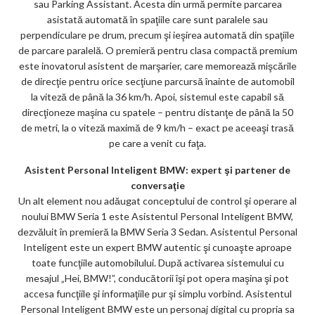
sau Parking Assistant. Acesta din urmă permite parcarea
asistată automată în spaţiile care sunt paralele sau
perpendiculare pe drum, precum şi ieşirea automată din spaţiile
de parcare paralelă. O premieră pentru clasa compactă premium
este inovatorul asistent de marşarier, care memorează mişcările
de direcţie pentru orice secţiune parcursă înainte de automobil
la viteză de până la 36 km/h. Apoi, sistemul este capabil să
direcţioneze maşina cu spatele – pentru distanţe de până la 50
de metri, la o viteză maximă de 9 km/h – exact pe aceeaşi trasă
pe care a venit cu faţa.
Asistent Personal Inteligent BMW: expert şi partener de
conversaţie
Un alt element nou adăugat conceptului de control şi operare al
noului BMW Seria 1 este Asistentul Personal Inteligent BMW,
dezvăluit în premieră la BMW Seria 3 Sedan. Asistentul Personal
Inteligent este un expert BMW autentic şi cunoaşte aproape
toate funcţiile automobilului. După activarea sistemului cu
mesajul „Hei, BMW!”, conducătorii îşi pot opera maşina şi pot
accesa funcţiile şi informaţiile pur şi simplu vorbind. Asistentul
Personal Inteligent BMW este un personaj digital cu propria sa