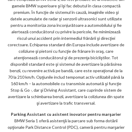
gamele BMW superioare şi îşi fac debutul în clasa compactă
premium. În funcţie de sistemul în cauză, imaginile video şi
datele acumulate de radar şi senzorii ultrasonici sunt utilizate
pentru a monitoriza zona înconjurătoare a automobilului şi fie
alertează conducătorul cu privire la pericole, fie minimizează
riscul unui accident prin intermediul frânării şi direcţiei
corectoare. Echiparea standard din Europa include avertizare de
coliziune şi pietoni cu funcţie de frânare în oraş, care
atenţionează conducătorul şi de prezenţa bicicliştilor. Tot
disponibil standard este şi sistemul de avertizare la părăsirea
benzii, cu revenire activă pe bandă, care este operaţional de la
70 la 210 km/h. Opţiunile includ tempomat activ utilizabil până la
160 km/h – la automobilele cu transmisie automată şi funcţie
Stop & Go -, dar şi Driving Assistant, care cuprinde sistem de
avertizare la schimbarea benzii, avertizare la coliziunea din spate
şi avertizare la trafic transversal.
Parking Assistant cu asistent inovator pentru marşarier
BMW Seria 1 oferă asistenţă la parcare sub forma dotării
opţionale Park Distance Control (PDC), cameră pentru marşarier