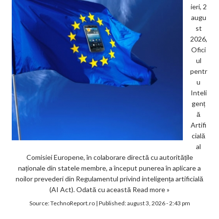
ieri, 2
augu
st
2026,
Ofici
ul
pentr
u
Inteli
genț
ă
Artifi
cială
al
Comisiei Europene, în colaborare directă cu autoritățile
naționale din statele membre, a început punerea în aplicare a
noilor prevederi din Regulamentul privind inteligența artificială
(AI Act). Odată cu această
Read more »
Source:
TechnoReport.ro
|
Published:
august 3, 2026 - 2:43 pm