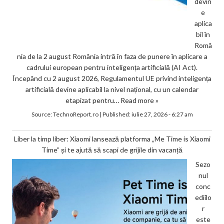
devin
e
aplica
bil în
Româ
nia de la 2 august România intră în faza de punere în aplicare a
cadrului european pentru inteligența artificială (AI Act).
Începând cu 2 august 2026, Regulamentul UE privind inteligența
artificială devine aplicabil la nivel național, cu un calendar
etapizat pentru…
Read more »
Source:
TechnoReport.ro
|
Published:
iulie 27, 2026 - 6:27 am
Liber la timp liber: Xiaomi lansează platforma „Me Time is Xiaomi
Time” și te ajută să scapi de grijile din vacanță
Sezo
nul
conc
ediilo
r
este