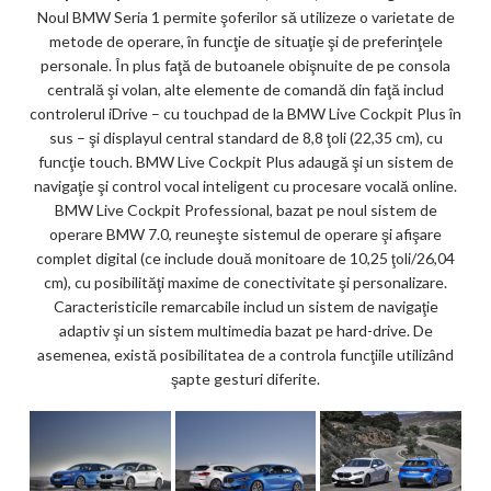
Noul BMW Seria 1 permite şoferilor să utilizeze o varietate de
metode de operare, în funcţie de situaţie şi de preferinţele
personale. În plus faţă de butoanele obişnuite de pe consola
centrală şi volan, alte elemente de comandă din faţă includ
controlerul iDrive – cu touchpad de la BMW Live Cockpit Plus în
sus – şi displayul central standard de 8,8 ţoli (22,35 cm), cu
funcţie touch. BMW Live Cockpit Plus adaugă şi un sistem de
navigaţie şi control vocal inteligent cu procesare vocală online.
BMW Live Cockpit Professional, bazat pe noul sistem de
operare BMW 7.0, reuneşte sistemul de operare şi afişare
complet digital (ce include două monitoare de 10,25 ţoli/26,04
cm), cu posibilităţi maxime de conectivitate şi personalizare.
Caracteristicile remarcabile includ un sistem de navigaţie
adaptiv şi un sistem multimedia bazat pe hard-drive. De
asemenea, există posibilitatea de a controla funcţiile utilizând
şapte gesturi diferite.