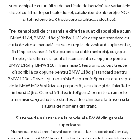
sunt echipate cu un filtru de particule de benzină, iar variantele
diesel cu filtru de particule diesel, catalizator de absorbţie NOx
şi tehnologie SCR (reducere catalitică selectivă).
Trei tehnologii de transmisie diferite sunt disponibile acum
BMW 116d, BMW 118d şi BMW 118i vin echipate standard cu
cutia de viteze manuală, cu şase trepte, dezvoltată suplimentar,
în timp ce transmisia Steptronic cu dublu ambreiaj, cu şapte
trepte, de ultimă oră poate fi comandată ca opţiune pentru
BMW 116d şi BMW 118i. Transmisia Steptronic cu opt trepte –
disponibilă ca opţiune pentru BMW 118d şi standard pentru
BMW 120d xDrive – şi transmisia Steptronic Sport cu opt trepte
de la BMW M135i xDrive au proprietăţi acustice şi de liniaritate
îmbunătăţite. Conectivitatea inteligentă permite ca ambele
transmisii să-şi adapteze strategia de schimbare la traseu şi la
situaţia de moment din trafic.
Sisteme de asistare de la modelele BMW din gamele
superioare
Numeroase sisteme inovatoare de asistare a conducătorului,
care echipează BMW Seria 1, au fost preluate de la modelele din