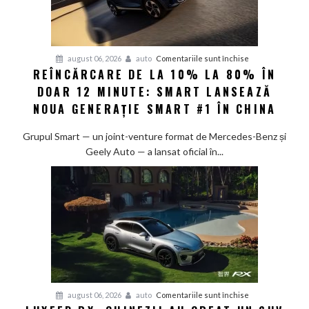
pentru
august 06, 2026
auto
Comentariile sunt închise
REÎNCĂRCARE DE LA 10% LA 80% ÎN
Reîncărcare
DOAR 12 MINUTE: SMART LANSEAZĂ
de
la
NOUA GENERAȚIE SMART #1 ÎN CHINA
10%
la
Grupul Smart — un joint-venture format de Mercedes-Benz și
80%
Geely Auto — a lansat oficial în...
în
doar
12
minute:
Smart
lansează
noua
generație
Smart
pentru
august 06, 2026
auto
Comentariile sunt închise
#1