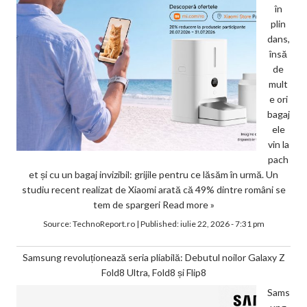
în
plin
dans,
însă
de
mult
e ori
bagaj
ele
vin la
pach
et și cu un bagaj invizibil: grijile pentru ce lăsăm în urmă. Un
studiu recent realizat de Xiaomi arată că 49% dintre români se
tem de spargeri
Read more »
Source:
TechnoReport.ro
|
Published:
iulie 22, 2026 - 7:31 pm
Samsung revoluționează seria pliabilă: Debutul noilor Galaxy Z
Fold8 Ultra, Fold8 și Flip8
Sams