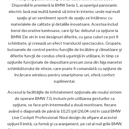
Disponibil în premieră la BMW Seria 1, acoperişul panoramic
electric lasă mai multă lumină să intre în interior, unde mai mult
spaţiu şi un sentiment sporit de spaţiu se întâlnesc cu
materialele de calitate şi detaliile inovatoare. Acestea includ
benzi decorative luminoase, care îşi fac debutul ca opţiune la
BMW. Ele vin în trei designuri diferite, cu şase culori ce pot fi
schimbate, şi creează un efect translucid spectaculos. Grupate,
butoanele de control pentru funcţiile de încălzire şi climatizare şi
diferite funcţii de condus oferă uşurinţă în utilizare, în timp ce
opţiunile funcţionale de depozitare precum zona din faţa manetei
schimbătorului de viteze, care poate fi comandată cu opţiune de
încărcare wireless pentru smartphone-uri, oferă confort
suplimentar.
Accesul la facilităţile de infotainment opţionale ale noului sistem
de operare BMW 7.0, inclusiv prin utilizarea gesturilor ca
opţiune, se face prin intermediul a două monitoare, fiecare
având o diagonală de până la 10,25 ţoli (26,04 cm) în cazul BMW
Live Cockpit Professional. Noul design de afişare al acestei
opţiuni îl imită, ca formă şi ca aranjament, pe cel al noii grile BMW.