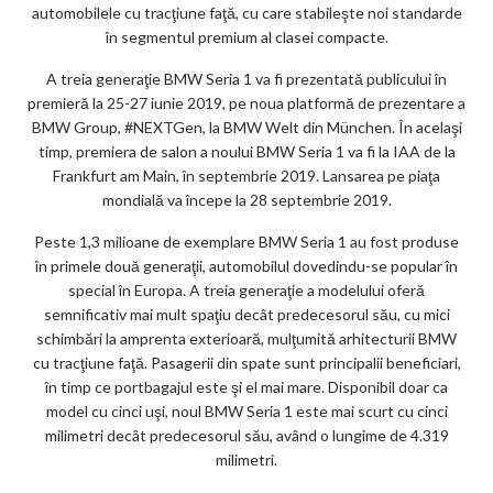
automobilele cu tracţiune faţă, cu care stabileşte noi standarde
în segmentul premium al clasei compacte.
A treia generaţie BMW Seria 1 va fi prezentată publicului în
premieră la 25-27 iunie 2019, pe noua platformă de prezentare a
BMW Group, #NEXTGen, la BMW Welt din München. În acelaşi
timp, premiera de salon a noului BMW Seria 1 va fi la IAA de la
Frankfurt am Main, în septembrie 2019. Lansarea pe piaţa
mondială va începe la 28 septembrie 2019.
Peste 1,3 milioane de exemplare BMW Seria 1 au fost produse
în primele două generaţii, automobilul dovedindu-se popular în
special în Europa. A treia generaţie a modelului oferă
semnificativ mai mult spaţiu decât predecesorul său, cu mici
schimbări la amprenta exterioară, mulţumită arhitecturii BMW
cu tracţiune faţă. Pasagerii din spate sunt principalii beneficiari,
în timp ce portbagajul este şi el mai mare. Disponibil doar ca
model cu cinci uşi, noul BMW Seria 1 este mai scurt cu cinci
milimetri decât predecesorul său, având o lungime de 4.319
milimetri.