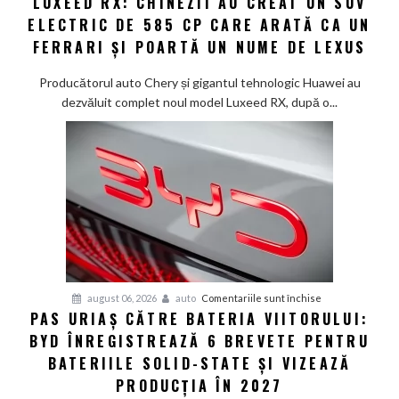
LUXEED RX: CHINEZII AU CREAT UN SUV
Luxeed
în
ELECTRIC DE 585 CP CARE ARATĂ CA UN
RX:
China
Chinezii
FERRARI ȘI POARTĂ UN NUME DE LEXUS
au
creat
Producătorul auto Chery și gigantul tehnologic Huawei au
un
dezvăluit complet noul model Luxeed RX, după o...
SUV
electric
de
585
CP
care
arată
ca
un
Ferrari
pentru
august 06, 2026
auto
Comentariile sunt închise
PAS URIAȘ CĂTRE BATERIA VIITORULUI:
și
Pas
poartă
BYD ÎNREGISTREAZĂ 6 BREVETE PENTRU
uriaș
un
către
BATERIILE SOLID-STATE ȘI VIZEAZĂ
nume
bateria
PRODUCȚIA ÎN 2027
de
viitorului: