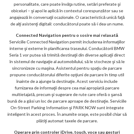
personalitate, care poate învăţa rutine, setări preferate şi
obiceiuri – şi apoi le aplică în contextul corespunzător sau se
angajează în conversaţii ocazionale. O caracteristică unică faţă
de alţi asistenţi digitali: conducătorul poate să-i dea un nume.
Connected Navigation pentru o sosire mai relaxată
Serviciile Connected Navigation permit includerea informaţiilor
interne şi externe în planificarea traseului. Conducătorii BMW
Seria 1 vor putea să trimită destinaţii din diverse aplicaţii direct
în sistemul de navigaţie al automobilului, să le stocheze şi să le
sincronizeze cu maşina. Asistentul pentru spaţiu de parcare
propune conducătorului diferite opţiuni de parcare în timp util
înainte de a ajunge la destinaţie. Acest serviciu include
furnizarea de informaţii despre cea mai apropiată parcare
multietajată, precum şi sugerare de rute care oferă o şansă
bună de a găsi un loc de parcare aproape de destinaţie. Serviciile
On-Street Parking Information şi PARK NOW sunt integrate
inteligent în acest proces. În anumite oraşe, este posibil chiar să
plătiţi automat taxele de parcare.
Operare prin controler iDrive, touch, voce sau gesturi