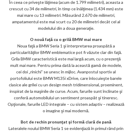
În ceea ce priveşte lăţimea (acum de 1.799 milimetri), aceasta a
crescut cu 34 de milimetri, în timp ce înălţimea (1.434 mm) este
mai mare cu 13 milimetri. Măsurând 2.670 de milimetri,
ampatamentul este mai scurt cu 20 de milimetri decât cel al
modelului din a doua generaţie.
O nouă faţă cu o grilă BMW mai mare
Noua faţă a BMW Seria 1 şi interpretarea proaspătă a
particularităţilor BMW emblematice pot fi văzute clar din faţă.
Grila BMW caracteristică este mai largă acum, cu o prezenţă
mult mai mare. Pentru prima dată la această gamă de modele,
cei doi „rinichi” se unesc în mijloc. Avanpostul sportiv al
portofoliului este BMW M135i xDrive, care înlocuieşte barele
clasice ale grilei cu un design mesh tridimensional, proeminent,
inspirat de la maşinile de curse. Acum, farurile sunt înclinate şi
conferă automobilului un sentiment proaspăt şi tineresc.
Opţionale, farurile LED integrale – cu sistem adaptiv – realizează
o imagine şi mai modernă.
Bot de rechin pronunţat şi formă clară de pană
Lateralele noului BMW Seria 1 se evidenţiază în primul rând prin