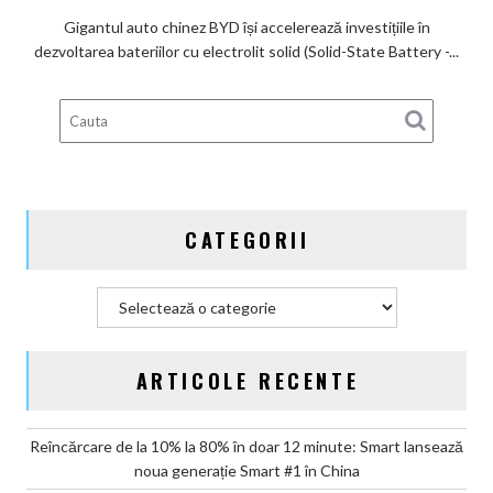
Lexus
BYD
Gigantul auto chinez BYD își accelerează investițiile în
înregistrează
dezvoltarea bateriilor cu electrolit solid (Solid-State Battery -...
6
brevete
pentru
bateriile
solid-
state
și
CATEGORII
vizează
producția
în
Categorii
2027
ARTICOLE RECENTE
Reîncărcare de la 10% la 80% în doar 12 minute: Smart lansează
noua generație Smart #1 în China