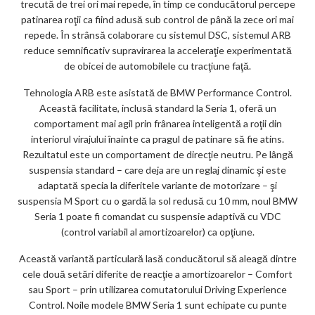
trecută de trei ori mai repede, în timp ce conducătorul percepe
patinarea roţii ca fiind adusă sub control de până la zece ori mai
repede. În strânsă colaborare cu sistemul DSC, sistemul ARB
reduce semnificativ supravirarea la acceleraţie experimentată
de obicei de automobilele cu tracţiune faţă.
Tehnologia ARB este asistată de BMW Performance Control.
Această facilitate, inclusă standard la Seria 1, oferă un
comportament mai agil prin frânarea inteligentă a roţii din
interiorul virajului înainte ca pragul de patinare să fie atins.
Rezultatul este un comportament de direcţie neutru. Pe lângă
suspensia standard – care deja are un reglaj dinamic şi este
adaptată specia la diferitele variante de motorizare – şi
suspensia M Sport cu o gardă la sol redusă cu 10 mm, noul BMW
Seria 1 poate fi comandat cu suspensie adaptivă cu VDC
(control variabil al amortizoarelor) ca opţiune.
Această variantă particulară lasă conducătorul să aleagă dintre
cele două setări diferite de reacţie a amortizoarelor – Comfort
sau Sport – prin utilizarea comutatorului Driving Experience
Control. Noile modele BMW Seria 1 sunt echipate cu punte