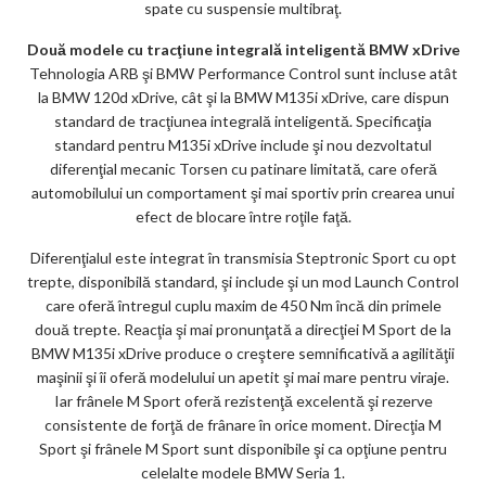
spate cu suspensie multibraţ.
Două modele cu tracţiune integrală inteligentă BMW xDrive
Tehnologia ARB şi BMW Performance Control sunt incluse atât
la BMW 120d xDrive, cât şi la BMW M135i xDrive, care dispun
standard de tracţiunea integrală inteligentă. Specificaţia
standard pentru M135i xDrive include şi nou dezvoltatul
diferenţial mecanic Torsen cu patinare limitată, care oferă
automobilului un comportament şi mai sportiv prin crearea unui
efect de blocare între roţile faţă.
Diferenţialul este integrat în transmisia Steptronic Sport cu opt
trepte, disponibilă standard, şi include şi un mod Launch Control
care oferă întregul cuplu maxim de 450 Nm încă din primele
două trepte. Reacţia şi mai pronunţată a direcţiei M Sport de la
BMW M135i xDrive produce o creştere semnificativă a agilităţii
maşinii şi îi oferă modelului un apetit şi mai mare pentru viraje.
Iar frânele M Sport oferă rezistenţă excelentă şi rezerve
consistente de forţă de frânare în orice moment. Direcţia M
Sport şi frânele M Sport sunt disponibile şi ca opţiune pentru
celelalte modele BMW Seria 1.