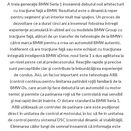
A treia generaţie BMW Seria 1 înseamnă debutul noii arhitecturii
cu tracţiune faţă a BMW. Rezultatul este o dinamică reper
pentru segment şi un interior mult mai spaţios. Un proces de
dezvoltare ce a durat cinci ani a însemnat folosirea întregii
experienţe acumulată în ultimii ani cu modelele BMW Group cu
tracţiune faţă, alături de un transfer de tehnologie de la BMW i
către marca BMW pentru a crea un automobil BMW autentic.
Indiferent că are tracţiune faţă sau este echipat cu tracţiunea
integrală inteligentă BMW xDrive, noul Seria 1 a dus agilitatea la
un nivel peste cel al predecesorului. Reacţiile rapide şi precise
sunt perceptibile clar şi contribuie la îmbunătăţirea experienţei
de condus. Aici, un factor important este tehnologia ARB
(control continuu pentru limitarea patinării roţii) familiară de la
BMW i3s, care acum îşi face debutul la un automobil cu motor
termic şi permite ca patinarea roţii să fie controlată mai sensibil
şi mai rapid decât înainte. O dotare standard la BMW Seria 1,
ARB utilizează un controler de patinare care este poziţionat
direct în unitatea de control al motorului, în loc să fie în unitatea
de control pentru sistemul DSC (controlul dinamic al stabilităţii).
Eliminarea căilor lungi de semnal înseamnă că informaţia este