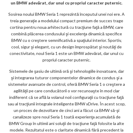
un BMW adevărat, dar unul cu propriul caracter puternic.
ks
Sosirea noului BMW Seria 1 reprezintă începutul unei noi ere. A
treia generaţie a modelului compact premium de succes trage
cortina pentru noua arhitectură cu tracţiune faţă a BMW, care
combină plăcerea condusului şi excelenţa dinamică specifice
BMW cu o creştere semnificativă a spaţiului interior. Sportiv,
cool, sigur şi elegant, cu un design împrospătat şi noutăţi de
conectivitate, noul Seria 1 este un BMW adevărat, dar unul cu
propriul caracter puternic.
Sistemele de şasiu de ultimă oră şi tehnologiile inovatoare, dar
şi integrarea tuturor componentelor dinamice de condus şi a
sistemelor avansate de control, oferă BMW Seria 1 o creştere a
agilităţii pe care conducătorii o vor recunoaşte în mod clar
indiferent că se află la volanul noii configuraţii cu tracţiune faţă
sau al tracţiunii integrale inteligente BMW xDrive. În acest scop,
un proces de dezvoltare de cinci ani a făcut ca BMW să-şi
canalizeze spre noul Seria 1 toată experienţa acumulată de
BMW Group în ultimii ani soluţii de tracţiune faţă folosite la alte
modele. Rezultatul este o claritate dinamică fără precedent la