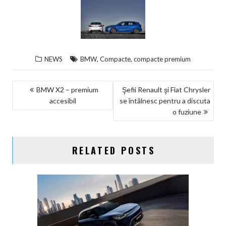
,
,
NEWS
BMW
Compacte
compacte premium
NAVIGARE
BMW X2 – premium
Şefii Renault şi Fiat Chrysler
accesibil
se întâlnesc pentru a discuta
ÎN
o fuziune
ARTICOLE
RELATED POSTS