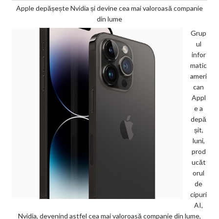
Apple depășește Nvidia și devine cea mai valoroasă companie
din lume
Grup
ul
infor
matic
ameri
can
Appl
e a
depă
șit,
luni,
prod
ucăt
orul
de
cipuri
AI,
Nvidia, devenind astfel cea mai valoroasă companie din lume,