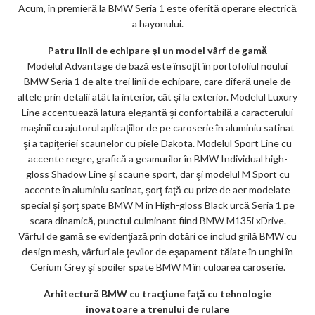
Acum, în premieră la BMW Seria 1 este oferită operare electrică
a hayonului.
Patru linii de echipare şi un model vârf de gamă
Modelul Advantage de bază este însoţit în portofoliul noului
BMW Seria 1 de alte trei linii de echipare, care diferă unele de
altele prin detalii atât la interior, cât şi la exterior. Modelul Luxury
Line accentuează latura elegantă şi confortabilă a caracterului
maşinii cu ajutorul aplicaţiilor de pe caroserie în aluminiu satinat
şi a tapiţeriei scaunelor cu piele Dakota. Modelul Sport Line cu
accente negre, grafică a geamurilor în BMW Individual high-
gloss Shadow Line şi scaune sport, dar şi modelul M Sport cu
accente în aluminiu satinat, şorţ faţă cu prize de aer modelate
special şi şorţ spate BMW M în High-gloss Black urcă Seria 1 pe
scara dinamică, punctul culminant fiind BMW M135i xDrive.
Vârful de gamă se evidenţiază prin dotări ce includ grilă BMW cu
design mesh, vârfuri ale ţevilor de eşapament tăiate în unghi în
Cerium Grey şi spoiler spate BMW M în culoarea caroserie.
Arhitectură BMW cu tracţiune faţă cu tehnologie
inovatoare a trenului de rulare