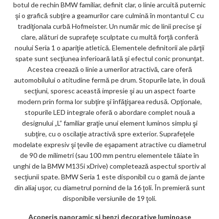
botul de rechin BMW familiar, definit clar, o linie arcuită puternic
şi o grafică subţire a geamurilor care culmină în montantul C cu
tradiţionala curbă Hofmeister. Un număr mic de linii precise şi
clare, alături de suprafeţe sculptate cu multă forţă conferă
noului Seria 1 o apariţie atletică. Elementele definitorii ale părţii
spate sunt secţiunea inferioară lată şi efectul conic pronunţat.
Acestea creează o linie a umerilor atractivă, care oferă
automobilului o atitudine fermă pe drum. Stopurile late, în două
secţiuni, sporesc această impresie şi au un aspect foarte
modern prin forma lor subţire şi înfăţişarea redusă. Opţionale,
stopurile LED integrale oferă o abordare complet nouă a
designului „L” familiar graţie unui element luminos simplu şi
subţire, cu o oscilaţie atractivă spre exterior. Suprafeţele
modelate expresiv şi ţevile de eşapament atractive cu diametrul
de 90 de milimetri (sau 100 mm pentru elementele tăiate în
unghi de la BMW M135i xDrive) completează aspectul sportiv al
secţiunii spate. BMW Seria 1 este disponibil cu o gamă de jante
din aliaj uşor, cu diametrul pornind de la 16 ţoli. În premieră sunt
disponibile versiunile de 19 ţoli.
Acoperiş panoramic şi benzi decorative luminoase