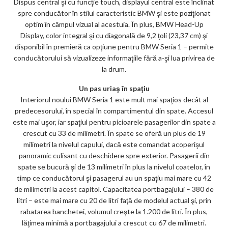
Dispus central şi cu funcţie touch, displayul central este înclinat
spre conducător în stilul caracteristic BMW şi este poziţionat
optim în câmpul vizual al acestuia. În plus, BMW Head-Up
Display, color integral şi cu diagonală de 9,2 ţoli (23,37 cm) şi
disponibil în premieră ca opţiune pentru BMW Seria 1 – permite
conducătorului să vizualizeze informaţiile fără a-şi lua privirea de
la drum.
Un pas uriaş în spaţiu
Interiorul noului BMW Seria 1 este mult mai spaţios decât al
predecesorului, în special în compartimentul din spate. Accesul
este mai uşor, iar spaţiul pentru picioarele pasagerilor din spate a
crescut cu 33 de milimetri. În spate se oferă un plus de 19
milimetri la nivelul capului, dacă este comandat acoperişul
panoramic culisant cu deschidere spre exterior. Pasagerii din
spate se bucură şi de 13 milimetri în plus la nivelul coatelor, în
timp ce conducătorul şi pasagerul au un spaţiu mai mare cu 42
de milimetri la acest capitol. Capacitatea portbagajului – 380 de
litri – este mai mare cu 20 de litri faţă de modelul actual şi, prin
rabatarea banchetei, volumul creşte la 1.200 de litri. În plus,
lăţimea minimă a portbagajului a crescut cu 67 de milimetri.