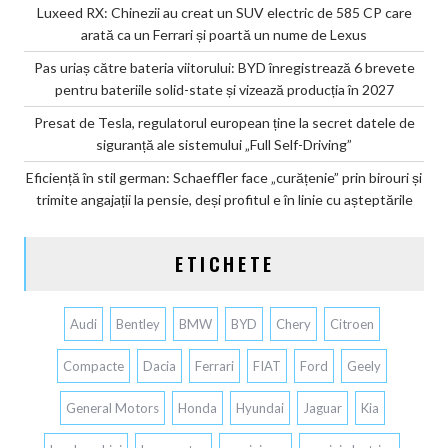
Luxeed RX: Chinezii au creat un SUV electric de 585 CP care
arată ca un Ferrari și poartă un nume de Lexus
Pas uriaș către bateria viitorului: BYD înregistrează 6 brevete
pentru bateriile solid-state și vizează producția în 2027
Presat de Tesla, regulatorul european ține la secret datele de
siguranță ale sistemului „Full Self-Driving”
Eficiență în stil german: Schaeffler face „curățenie” prin birouri și
trimite angajații la pensie, deși profitul e în linie cu așteptările
ETICHETE
Audi
Bentley
BMW
BYD
Chery
Citroen
Compacte
Dacia
Ferrari
FIAT
Ford
Geely
General Motors
Honda
Hyundai
Jaguar
Kia