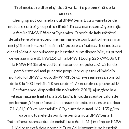
Trei motoare diesel şi două variante pe benzină de la
lansare
Clienţii îşi pot comanda noul BMW Seria 1 cu o varietate de
motoare cu trei şi cu patru cilindri din cea mai recentă generaţie
a familiei BMW EfficientDynamics. O serie de îmbunătăţiri
detaliate le oferă economie mai mare de combustibil, emisii mai
mici şi, în unele cazuri, mai multă putere ca înainte. Trei motoare
diesel şi două propulsoare pe benzină sunt disponibile, cu puteri
ce variază între 85 kW/116 CP la BMW 116d şi 225 kW/306 CP
la BMW M135i xDrive. Noul motor ce propulsează vârful de
gamă este cel mai puternic propulsor cu patru cilindri din
portofoliul BMW Group. BMW M135i xDrive realizează sprintul
de la 0 la 100 km/h în 4,8 secunde (4,7 secunde cu pachetul M
Performance, disponibil din noiembrie 2019), ajungând la o
viteză maximă limitată la 250 km/h. În ciuda acestor valori de
performanţă impresionante, consumul mediu mixt este de doar
7,1-6,8 l/100 km, iar emisiile CO
sunt de numai 162-155 g/km.
2
Toate motoarele disponibile pentru noul BMW Seria 1
îndeplinesc standardul de emisii Euro 6d-TEMP, în timp ce BMW
116d respectă deja normele Euro 6d. Motoarele pe benzină