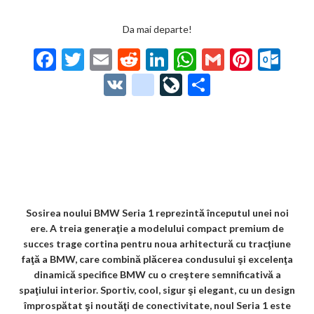
Da mai departe!
F
T
E
R
Li
W
G
Pi
O
ac
w
m
e
n
h
m
nt
ut
V
g
Li
P
e
itt
ai
d
ke
at
ai
er
lo
K
o
ve
ar
b
er
l
di
dI
s
l
es
o
o
Jo
ta
o
t
n
A
t
k.
gl
ur
je
o
p
co
e_
n
az
k
p
m
b
al
ă
o
Sosirea noului BMW Seria 1 reprezintă începutul unei noi
ere. A treia generaţie a modelului compact premium de
o
succes trage cortina pentru noua arhitectură cu tracţiune
k
faţă a BMW, care combină plăcerea condusului şi excelenţa
dinamică specifice BMW cu o creştere semnificativă a
m
spaţiului interior. Sportiv, cool, sigur şi elegant, cu un design
ar
împrospătat şi noutăţi de conectivitate, noul Seria 1 este